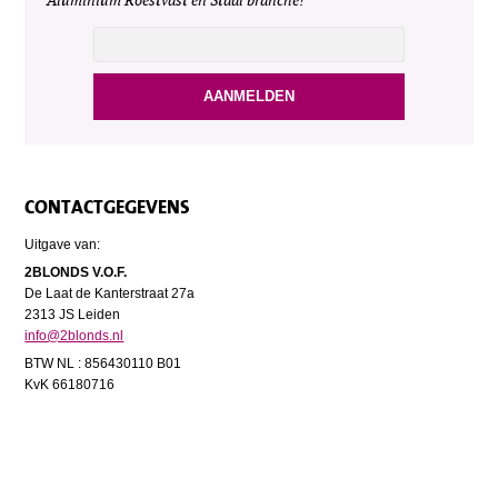
Aluminium Roestvast en Staal branche!
CONTACTGEGEVENS
Uitgave van:
2BLONDS V.O.F.
De Laat de Kanterstraat 27a
2313 JS Leiden
info@2blonds.nl
BTW NL : 856430110 B01
KvK 66180716