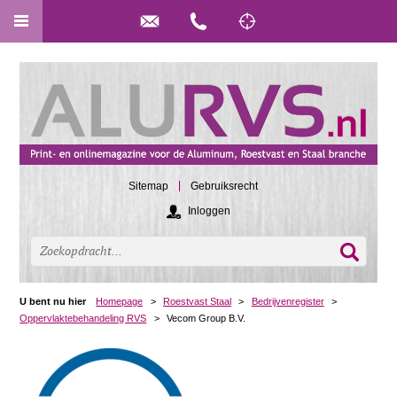
Sitemap
Gebruiksrecht
Inloggen
U bent nu hier
Homepage
>
Roestvast Staal
>
Bedrijvenregister
>
Oppervlaktebehandeling RVS
>
Vecom Group B.V.