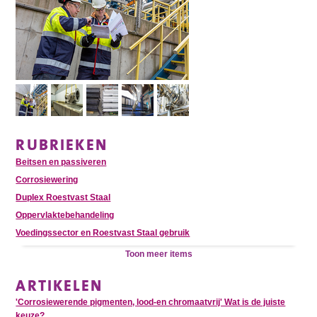
RUBRIEKEN
Beitsen en passiveren
Corrosiewering
Duplex Roestvast Staal
Oppervlaktebehandeling
Voedingssector en Roestvast Staal gebruik
Toon meer items
ARTIKELEN
'Corrosiewerende pigmenten, lood-en chromaatvrij' Wat is de juiste
keuze?