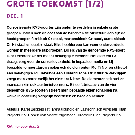
GROTE TOEKOMST (1/2)
DEEL 1
Corrosievaste RVS-soorten zijn onder te verdelen in enkele grote
groepen. Indien men dit doet aan de hand van de structuur, dan zijn de
hoofdgroepen ferritisch Cr-staal, martensitisch Cr-staal, austenitisch
Cr-Ni-staal en duplex staal. Elke hoofdgroep kan weer onderverdeeld
worden in meerdere subgroepen. Bij elk van de genoemde RVS-soort
is het element Cr het meest belangrijke element. Het element Cr
draagt zorg voor de corrosievastheid. In bepaalde media en bij
bepaalde temperaturen spelen ook de elementen Mo-Ti-Nb- en stikstof
een belangrijke rol. Teneinde een austenitische structuur te verkrijgen
voegt men voornamelijk het element Ni toe. De elementen stikstof en
mangaan zijn ook austenietvormers. Bij de fabricage van de vier
genoemde RVS-soorten streeft men bepaalde eigenschappen na,
welke in onderling vergelijk voordelen en nadelen hebben.
Auteurs: Karel Bekkers (✝︎), Metaalkundig en Lastechnisch Adviseur Titan
Projects B.V. Robert van Voorst, Algemeen Directeur Titan Projects B.V.
Klik hier voor deel 2