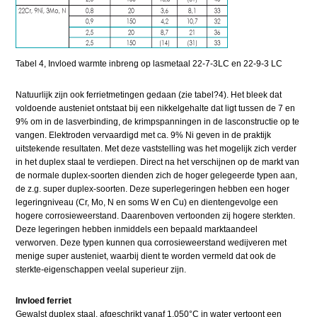
Tabel 4, Invloed warmte inbreng op lasmetaal 22-7-3LC en 22-9-3 LC
Natuurlijk zijn ook ferrietmetingen gedaan (zie tabel?4). Het bleek dat
voldoende austeniet ontstaat bij een nikkelgehalte dat ligt tussen de 7 en
9% om in de lasverbinding, de krimpspanningen in de lasconstructie op te
vangen. Elektroden vervaardigd met ca. 9% Ni geven in de praktijk
uitstekende resultaten. Met deze vaststelling was het mogelijk zich verder
in het duplex staal te verdiepen. Direct na het verschijnen op de markt van
de normale duplex-soorten dienden zich de hoger gelegeerde typen aan,
de z.g. super duplex-soorten. Deze superlegeringen hebben een hoger
legeringniveau (Cr, Mo, N en soms W en Cu) en dientengevolge een
hogere corrosieweerstand. Daarenboven vertoonden zij hogere sterkten.
Deze legeringen hebben inmiddels een bepaald marktaandeel
verworven. Deze typen kunnen qua corrosieweerstand wedijveren met
menige super austeniet, waarbij dient te worden vermeld dat ook de
sterkte-eigenschappen veelal superieur zijn.
Invloed ferriet
Gewalst duplex staal, afgeschrikt vanaf 1.050°C in water vertoont een