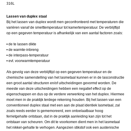
316L
Lassen van duplex staal
Bij het lassen van duplex wordt men geconfronteerd met temperaturen die
variëren vanaf de smelttemperatuur tot kamertemperatuur. De verblijftijd
op een gegeven temperatuur is afhankelijk van een aantal factoren zoals:
• de te lassen dikte
• de warmte-inbreng
• de interpass-temperatuur
• evt. voorwarmtemperatuur
Als gevolg van deze verblijftijd op een gegeven temperatuur en de
chemische samenstelling van het lasmetaal kunnen er in de lasconstructie
een groot aantal structuren en/of uitscheidingen gevormd worden. De
meeste van deze uitscheidingen hebben een negatief effect op de
eigenschappen en dus op de verdere verwerking van het duplex. Hiermee
moet men in de praktijk terdege rekening houden. Bij het lassen van een
conventioneel duplex staal met een aan de plaat identiek lasmetaal, zal
zoals reeds eerder is gememoreerd, een ontoelaatbaar hoog
ferrietgehalte ontstaan, dat in de praktijk aanleiding kan zijn tot het
ontstaan van scheuren. Om dit te voorkomen dient men in het lasmetaal
het nikkel-gehalte te verhogen. Aangezien stikstof ook een austenische