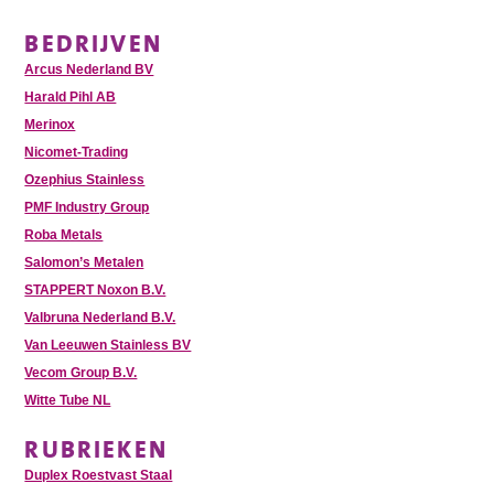
BEDRIJVEN
Arcus Nederland BV
Harald Pihl AB
Merinox
Nicomet-Trading
Ozephius Stainless
PMF Industry Group
Roba Metals
Salomon’s Metalen
STAPPERT Noxon B.V.
Valbruna Nederland B.V.
Van Leeuwen Stainless BV
Vecom Group B.V.
Witte Tube NL
RUBRIEKEN
Duplex Roestvast Staal