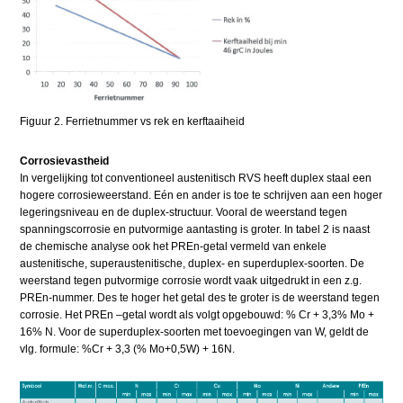
Figuur 2. Ferrietnummer vs rek en kerftaaiheid
Corrosievastheid
In vergelijking tot conventioneel austenitisch RVS heeft duplex staal een
hogere corrosieweerstand. Eén en ander is toe te schrijven aan een hoger
legeringsniveau en de duplex-structuur. Vooral de weerstand tegen
spanningscorrosie en putvormige aantasting is groter. In tabel 2 is naast
de chemische analyse ook het PREn-getal vermeld van enkele
austenitische, superaustenitische, duplex- en superduplex-soorten. De
weerstand tegen putvormige corrosie wordt vaak uitgedrukt in een z.g.
PREn-nummer. Des te hoger het getal des te groter is de weerstand tegen
corrosie. Het PREn –getal wordt als volgt opgebouwd: % Cr + 3,3% Mo +
16% N. Voor de superduplex-soorten met toevoegingen van W, geldt de
vlg. formule: %Cr + 3,3 (% Mo+0,5W) + 16N.