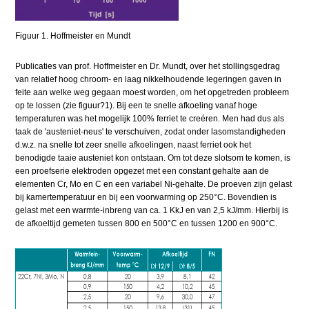
Figuur 1. Hoffmeister en Mundt
Publicaties van prof. Hoffmeister en Dr. Mundt, over het stollingsgedrag
van relatief hoog chroom- en laag nikkelhoudende legeringen gaven in
feite aan welke weg gegaan moest worden, om het opgetreden probleem
op te lossen (zie figuur?1). Bij een te snelle afkoeling vanaf hoge
temperaturen was het mogelijk 100% ferriet te creéren. Men had dus als
taak de 'austeniet-neus' te verschuiven, zodat onder lasomstandigheden
d.w.z. na snelle tot zeer snelle afkoelingen, naast ferriet ook het
benodigde taaie austeniet kon ontstaan. Om tot deze slotsom te komen, is
een proefserie elektroden opgezet met een constant gehalte aan de
elementen Cr, Mo en C en een variabel Ni-gehalte. De proeven zijn gelast
bij kamertemperatuur en bij een voorwarming op 250°C. Bovendien is
gelast met een warmte-inbreng van ca. 1 KkJ en van 2,5 kJ/mm. Hierbij is
de afkoeltijd gemeten tussen 800 en 500°C en tussen 1200 en 900°C.