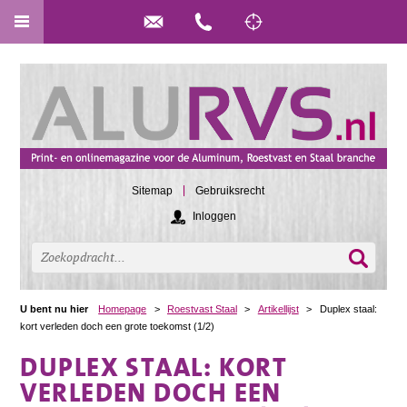
Sitemap
Gebruiksrecht
Inloggen
U bent nu hier
Homepage
>
Roestvast Staal
>
Artikellijst
>
Duplex staal:
kort verleden doch een grote toekomst (1/2)
DUPLEX STAAL: KORT
VERLEDEN DOCH EEN