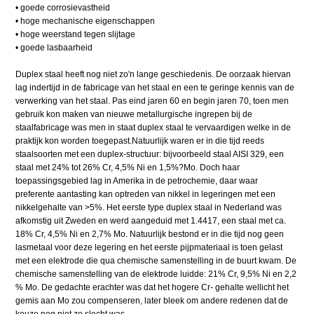
• goede corrosievastheid
• hoge mechanische eigenschappen
• hoge weerstand tegen slijtage
• goede lasbaarheid
Duplex staal heeft nog niet zo'n lange geschiedenis. De oorzaak hiervan
lag indertijd in de fabricage van het staal en een te geringe kennis van de
verwerking van het staal. Pas eind jaren 60 en begin jaren 70, toen men
gebruik kon maken van nieuwe metallurgische ingrepen bij de
staalfabricage was men in staat duplex staal te vervaardigen welke in de
praktijk kon worden toegepast.Natuurlijk waren er in die tijd reeds
staalsoorten met een duplex-structuur: bijvoorbeeld staal AISI 329, een
staal met 24% tot 26% Cr, 4,5% Ni en 1,5%?Mo. Doch haar
toepassingsgebied lag in Amerika in de petrochemie, daar waar
preferente aantasting kan optreden van nikkel in legeringen met een
nikkelgehalte van >5%. Het eerste type duplex staal in Nederland was
afkomstig uit Zweden en werd aangeduid met 1.4417, een staal met ca.
18% Cr, 4,5% Ni en 2,7% Mo. Natuurlijk bestond er in die tijd nog geen
lasmetaal voor deze legering en het eerste pijpmateriaal is toen gelast
met een elektrode die qua chemische samenstelling in de buurt kwam. De
chemische samenstelling van de elektrode luidde: 21% Cr, 9,5% Ni en 2,2
% Mo. De gedachte erachter was dat het hogere Cr- gehalte wellicht het
gemis aan Mo zou compenseren, later bleek om andere redenen dat de
keuze nog niet zo slecht was.