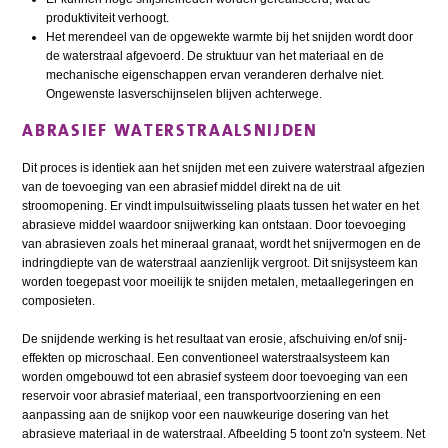
produktiviteit verhoogt.
Het merendeel van de opgewekte warmte bij het snijden wordt door
de waterstraal afgevoerd. De struktuur van het materiaal en de
mechanische eigenschappen ervan veranderen derhalve niet.
Ongewenste lasverschijnselen blijven achterwege.
ABRASIEF WATERSTRAALSNIJDEN
Dit proces is identiek aan het snijden met een zuivere waterstraal afgezien
van de toevoeging van een abrasief middel direkt na de uit
stroomopening. Er vindt impulsuitwisseling plaats tussen het water en het
abrasieve middel waardoor snijwerking kan ontstaan. Door toevoeging
van abrasieven zoals het mineraal granaat, wordt het snijvermogen en de
indringdiepte van de waterstraal aanzienlijk vergroot. Dit snijsysteem kan
worden toegepast voor moeilijk te snijden metalen, metaallegeringen en
composieten.
De snijdende werking is het resultaat van erosie, afschuiving en/of snij-
effekten op microschaal. Een conventioneel waterstraalsysteem kan
worden omgebouwd tot een abrasief systeem door toevoeging van een
reservoir voor abrasief materiaal, een transportvoorziening en een
aanpassing aan de snijkop voor een nauwkeurige dosering van het
abrasieve materiaal in de waterstraal. Afbeelding 5 toont zo'n systeem. Net