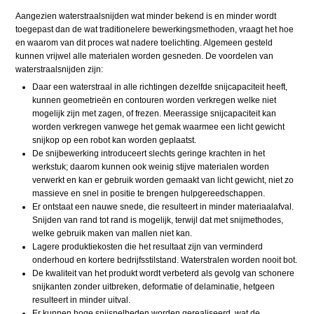
Aangezien waterstraalsnijden wat minder bekend is en minder wordt
toegepast dan de wat traditionelere bewerkingsmethoden, vraagt het hoe
en waarom van dit proces wat nadere toelichting. Algemeen gesteld
kunnen vrijwel alle materialen worden gesneden. De voordelen van
waterstraalsnijden zijn:
Daar een waterstraal in alle richtingen dezelfde snijcapaciteit heeft,
kunnen geometrieën en contouren worden verkregen welke niet
mogelijk zijn met zagen, of frezen. Meerassige snijcapaciteit kan
worden verkregen vanwege het gemak waarmee een licht gewicht
snijkop op een robot kan worden geplaatst.
De snijbewerking introduceert slechts geringe krachten in het
werkstuk; daarom kunnen ook weinig stijve materialen worden
verwerkt en kan er gebruik worden gemaakt van licht gewicht, niet zo
massieve en snel in positie te brengen hulpgereedschappen.
Er ontstaat een nauwe snede, die resulteert in minder materiaalafval.
Snijden van rand tot rand is mogelijk, terwijl dat met snijmethodes,
welke gebruik maken van mallen niet kan.
Lagere produktiekosten die het resultaat zijn van verminderd
onderhoud en kortere bedrijfsstilstand. Waterstralen worden nooit bot.
De kwaliteit van het produkt wordt verbeterd als gevolg van schonere
snijkanten zonder uitbreken, deformatie of delaminatie, hetgeen
resulteert in minder uitval.
Er kunnen hoge snijsnelheden worden gerealiseerd, wat de