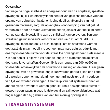
Opvangbak
Vanwege de hoge snelheid en energie-inhoud van de snijstraal, speelt de
opvangbak bij elk watersnijsysteem een rol van gewicht. Behalve voor de
opvang van gebruikt snijwater en kleine deeltjes afkomstig van het
gesneden materiaal, zorgt de opvangbak voor demping van het geluid
veroorzaakt door de Mach 3 straalsnelheden, als wel voor het elimineren
van gevaar dat blootstelling aan de snijstraal kan opleveren. Een open
straal kan geluidsniveau's veroorzaken van wel 120 of 130 dB. De
opvangbak moet dan ook zo dicht mogelijk om de spuitmond worden
geplaatst als maar mogelijk is voor een maximale geluidsreduktie met
daarbij voldoende ruimte voor de straal. De opvangbak hoeft niets meer te
zijn dan een stuk pijp van vol.doende lengte en diameter om de straal
doorgang te verschaffen. Gewoonlijk is een lengte van 500 tot 600 mm
voldoende, afhankelijk van de spuitmond afmeting en de druk. Als er geen
opvangbak van de gewenste lengte kan worden gebruikt, kan een korte
pijp worden genomen met daarin een gehard inzetstuk, dat na verloop
van tijd kan worden vervangen. Afhankelijk van het systeem kunnen er
andere typen opvangers worden gebruikt, zoals bewegende sleuven of
gewoon open vaten. In deze laatste gevallen zal het geluidsniveau wat
hoger liggen dan bij gebruik van een buisvormig opvang.stuk.
STRAALSNIJSYSTEMEN