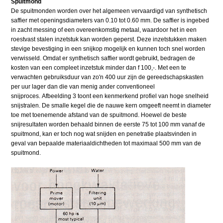
Spuitmond
De spuitmonden worden over het algemeen vervaardigd van synthetisch
saffier met openingsdiameters van 0.10 tot 0.60 mm. De saffier is ingebed
in zacht messing of een overeenkomstig metaal, waardoor het in een
roestvast stalen inzetstuk kan worden geperst. Deze inzetstukken maken
stevige bevestiging in een snijkop mogelijk en kunnen toch snel worden
verwisseld. Omdat er synthetisch saffier wordt gebruikt, bedragen de
kosten van een compleet inzetstuk minder dan f 100,-. Met een te
verwachten gebruiksduur van zo'n 400 uur zijn de gereedschapskasten
per uur lager dan die van menig ander conventioneel
snijproces. Afbeelding 3 toont een kenmerkend profiel van hoge snelheid
snijstralen. De smalle kegel die de nauwe kern omgeeft neemt in diameter
toe met toenemende afstand van de spuitmond. Hoewel de beste
snijresultaten worden behaald binnen de eerste 75 tot 100 mm vanaf de
spuitmond, kan er toch nog wat snijden en penetratie plaatsvinden in
geval van bepaalde materiaaldichtheden tot maximaal 500 mm van de
spuitmond.