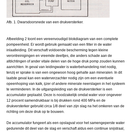
Afb. 1. Dwarsdoorsnede van een drukversterker.
Afbeelding 2 toont een vereenvoudigd blokdiagram van een complete
pompeenheid. Er wordt gebruik gemaakt van een filter in de water
inlaatleiding. Dit verschaft voldoende bescherming tegen kleine
verontreinigingen en vreemde deeltjes, die anders schade aan de
afdichtingen of ander vitale delen van de hoge druk pomp zouden kunnen
aanrichten. In geval van leidingwater is waterbehandeling niet nodig,
tenzij er sprake is van een ongewoon hoog gehalte aan mineralen. In dit
laatste geval kan een waterverzachter nodig zijn om een eventuele
opeenhoping van kalk, ijzer of andere minerale neerslagen in het systeem
te verminderen. In de uitgangsleiding van de drukversterker is een
accumulator geplaatst. Deze is noodzakelijk omdat water voor ongeveer
12 procent samendrukbaar is bij drukken rond 400 MPa en de
drukversterker gebruikt circa 1/8 deel van zijn slag na het omkeren van de
richting om deze druk op te bouwen.
De accumulator fungeert als een opslagvat voor het samengeperste water
gedurende dit deel van de slag en verschaft aldus een continue snijstraal,