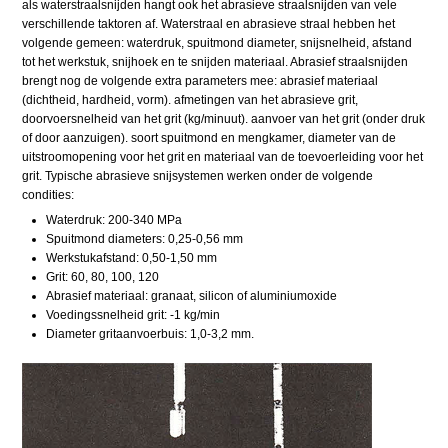
als waterstraalsnijden hangt ook het abrasieve straalsnijden van vele
verschillende taktoren af. Waterstraal en abrasieve straal hebben het
volgende gemeen: waterdruk, spuitmond diameter, snijsnelheid, afstand
tot het werkstuk, snijhoek en te snijden materiaal. Abrasief straalsnijden
brengt nog de volgende extra parameters mee: abrasief materiaal
(dichtheid, hardheid, vorm). afmetingen van het abrasieve grit,
doorvoersnelheid van het grit (kg/minuut). aanvoer van het grit (onder druk
of door aanzuigen). soort spuitmond en mengkamer, diameter van de
uitstroomopening voor het grit en materiaal van de toevoerleiding voor het
grit. Typische abrasieve snijsystemen werken onder de volgende
condities:
Waterdruk: 200-340 MPa
Spuitmond diameters: 0,25-0,56 mm
Werkstukafstand: 0,50-1,50 mm
Grit: 60, 80, 100, 120
Abrasief materiaal: granaat, silicon of aluminiumoxide
Voedingssnelheid grit: -1 kg/min
Diameter gritaanvoerbuis: 1,0-3,2 mm.