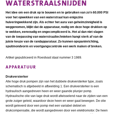
WATERSTRAALSNIJDEN
Het idee om een druk op te bouwen en te gebruiken van zo'n 60.000 PSI
voor het opwekken van een waterstraal kan enigszins
huiveringwekkend zijn. Als echter het aura van geheimzinnigheid is
weggenomen, blijkt dat de apparatuur, nodig om deze hoge drukken op
te wekken, eenvoudig en ongecompliceerd is. Het al dan niet slagen
van de toepassing van waterstraaltechnieken hangt sterk af van de
juiste keuze van de randapparatuur. Zo kunnen opspaninrichting,
spuitmondvorm en voortgangscontrole een werk maken of breken.
Artikel gepubliceerd in Roestvast staal nummer 3 1989.
APPARATUUR
Drukversterker
Alle hoge druk pompen zijn van het dubbele drukversterker type, zoals
schematisch is afgebeeld in afbeelding 1. Een drukversterker is een
hydraulisch aangedreven heen en weer gaande plunjer pomp.
Hydraulische olie van lage druk wordt afwisselend naar de zijden van een
grote zuiger geleid, waardoor deze heen en weer gaat bewegen. De olie
wordt geleverd door een pomp met een variabel debiet en
drukcompensatie, die wordt aangedreven door een elektromotor. De heen