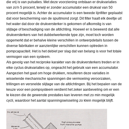
die vrij is van pulsaties. Met deze voorziening ontstaan er drukvariaties
van zo'n 5 procent, terwijl er zonder accumulator een drukval van 50
procent mogelijk is. Achter de accumulator is een tweede lijnfilter geplaatst
dat voor bescherming van de spuitmond zorgt. Dit filter haalt elk deeltje uit
het water dat door de drukversterker is gekomen of afkomstig is van
slijtage of beschadiging van de afdichting. Hoewel er is beweerd dat alle
drukversterkers van het dubbelwerkende type zijn, moet toch worden
opgemerkt dat er behalve kleine verschillen in ontwerpdetails tussen de
diverse fabrikaten er aanzienlijke verschillen kunnen optreden in
pompcapaciteit. Het is het debiet per slag dat van belang is voor het totale
vermogen van een systeem.
Als gevolg van het reciproke karakter van de drukversterkers treden er in
elke cyclus drukvariaties op, ongeacht het gebruik van een accumulator.
Aangezien het gaat om hoge drukken, resulteren deze variaties in
wisselende mechanische spanningen die vermoeiing veroorzaken,
trillingen en versnelde slijtage van de afdichtingen. Bij het bepalen van de
keuze voor een pompsysteem verdient het zeker aanbeveling om er een
te kiezen die de gewenste prestaties kan leveren met zo min mogelijk
cycli, waardoor het aantal spanningswisseling zo klein mogelijk blijft.