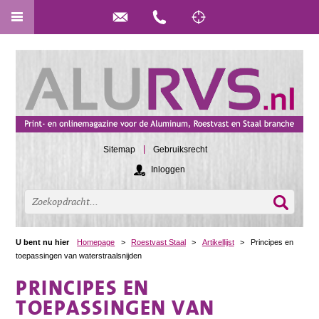
Sitemap
Gebruiksrecht
Inloggen
U bent nu hier
Homepage
>
Roestvast Staal
>
Artikellijst
>
Principes en
toepassingen van waterstraalsnijden
PRINCIPES EN
TOEPASSINGEN VAN