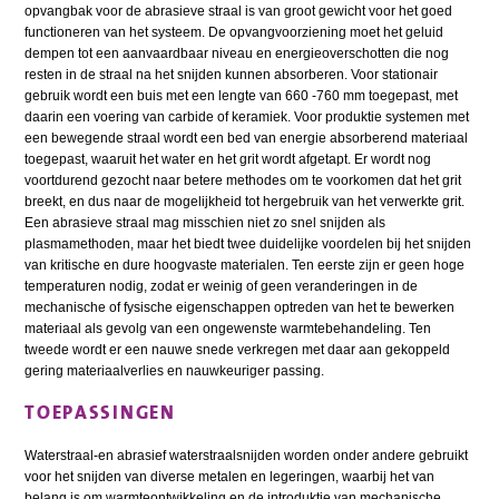
opvangbak voor de abrasieve straal is van groot gewicht voor het goed
functioneren van het systeem. De opvangvoorziening moet het geluid
dempen tot een aanvaardbaar niveau en energieoverschotten die nog
resten in de straal na het snijden kunnen absorberen. Voor stationair
gebruik wordt een buis met een lengte van 660 -760 mm toegepast, met
daarin een voering van carbide of keramiek. Voor produktie systemen met
een bewegende straal wordt een bed van energie absorberend materiaal
toegepast, waaruit het water en het grit wordt afgetapt. Er wordt nog
voortdurend gezocht naar betere methodes om te voorkomen dat het grit
breekt, en dus naar de mogelijkheid tot hergebruik van het verwerkte grit.
Een abrasieve straal mag misschien niet zo snel snijden als
plasmamethoden, maar het biedt twee duidelijke voordelen bij het snijden
van kritische en dure hoogvaste materialen. Ten eerste zijn er geen hoge
temperaturen nodig, zodat er weinig of geen veranderingen in de
mechanische of fysische eigenschappen optreden van het te bewerken
materiaal als gevolg van een ongewenste warmtebehandeling. Ten
tweede wordt er een nauwe snede verkregen met daar aan gekoppeld
gering materiaalverlies en nauwkeuriger passing.
TOEPASSINGEN
Waterstraal-en abrasief waterstraalsnijden worden onder andere gebruikt
voor het snijden van diverse metalen en legeringen, waarbij het van
belang is om warmteontwikkeling en de introduktie van mechanische