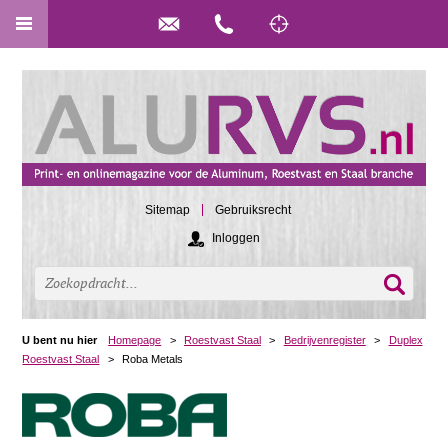
Sitemap
Gebruiksrecht
Inloggen
U bent nu hier
Homepage
>
Roestvast Staal
>
Bedrijvenregister
>
Duplex
Roestvast Staal
>
Roba Metals