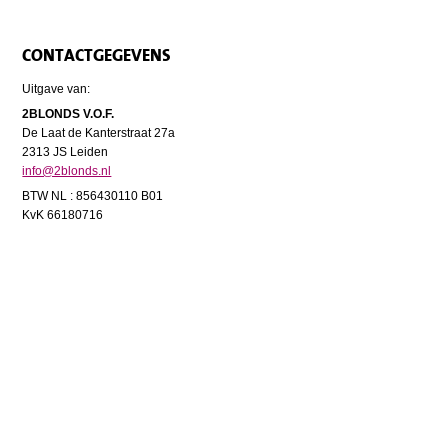
CONTACTGEGEVENS
Uitgave van:
2BLONDS V.O.F.
De Laat de Kanterstraat 27a
2313 JS Leiden
info@2blonds.nl
BTW NL : 856430110 B01
KvK 66180716