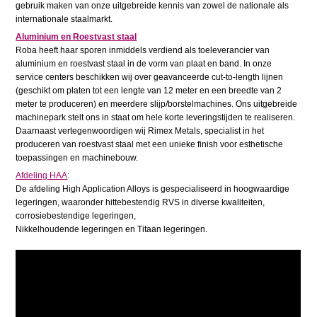
gebruik maken van onze uitgebreide kennis van zowel de nationale als
internationale staalmarkt.
Aluminium en
Roestvast staal
Roba heeft haar sporen inmiddels verdiend als toeleverancier van
aluminium en roestvast staal in de vorm van plaat en band. In onze
service centers beschikken wij over geavanceerde cut-to-length lijnen
(geschikt om platen tot een lengte van 12 meter en een breedte van 2
meter te produceren) en meerdere slijp/borstelmachines. Ons uitgebreide
machinepark stelt ons in staat om hele korte leveringstijden te realiseren.
Daarnaast vertegenwoordigen wij Rimex Metals, specialist in het
produceren van roestvast staal met een unieke finish voor esthetische
toepassingen en machinebouw.
Afdeling HAA
:
De afdeling High Application Alloys is gespecialiseerd in hoogwaardige
legeringen, waaronder hittebestendig RVS in diverse kwaliteiten,
corrosiebestendige legeringen,
Nikkelhoudende legeringen en Titaan legeringen.