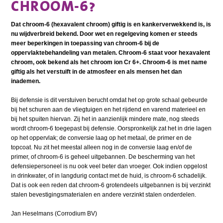
CHROOM-6?
Dat chroom-6 (hexavalent chroom) giftig is en kankerverwekkend is, is
nu wijdverbreid bekend. Door wet en regelgeving komen er steeds
meer beperkingen in toepassing van chroom-6 bij de
oppervlaktebehandeling van metalen. Chroom-6 staat voor hexavalent
chroom, ook bekend als het chroom ion Cr 6+. Chroom-6 is met name
giftig als het verstuift in de atmosfeer en als mensen het dan
inademen.
Bij defensie is dit verstuiven berucht omdat het op grote schaal gebeurde
bij het schuren aan de vliegtuigen en het rijdend en varend materieel en
bij het spuiten hiervan. Zij het in aanzienlijk mindere mate, nog steeds
wordt chroom-6 toegepast bij defensie. Oorspronkelijk zat het in drie lagen
op het oppervlak; de conversie laag op het metaal, de primer en de
topcoat. Nu zit het meestal alleen nog in de conversie laag en/of de
primer, of chroom-6 is geheel uitgebannen. De bescherming van het
defensiepersoneel is nu ook veel beter dan vroeger. Ook indien opgelost
in drinkwater, of in langdurig contact met de huid, is chroom-6 schadelijk.
Dat is ook een reden dat chroom-6 grotendeels uitgebannen is bij verzinkt
stalen bevestigingsmaterialen en andere verzinkt stalen onderdelen.
Jan Heselmans (Corrodium BV)