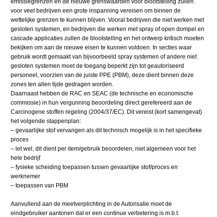
emissiegrenzen en de nieuwe grenswaarden voor blootstelling zullen
voor veel bedrijven een grote inspanning vereisen om binnen de
wettelijke grenzen te kunnen blijven. Vooral bedrijven die niet werken met
gesloten systemen, en bedrijven die werken met spray of open dompel en
cascade applicaties zullen de blootstelling en het ontwerp kritisch moeten
bekijken om aan de nieuwe eisen te kunnen voldoen. In secties waar
gebruik wordt gemaakt van bijvoorbeeld spray systemen of andere niet
gesloten systemen moet de toegang beperkt zijn tot geautoriseerd
personeel, voorzien van de juiste PPE (PBM), deze dient binnen deze
zones ten allen tijde gedragen worden.
Daarnaast hebben de RAC en SEAC (de technische en economische
commissie) in hun vergunning beoordeling direct gerefereerd aan de
Carcinogene stoffen regeling (2004/37/EC). Dit vereist (kort samengevat)
het volgende stappenplan:
– gevaarlijke stof vervangen als dit technisch mogelijk is in het specifieke
proces
– let wel, dit dient per item/gebruik beoordelen, niet algemeen voor het
hele bedrijf
– fysieke scheiding toepassen tussen gevaarlijke stof/proces en
werknemer
– toepassen van PBM
Aanvullend aan de meetverplichting in de Autorisatie moet de
eindgebruiker aantonen dat er een continue verbetering is m.b.t.