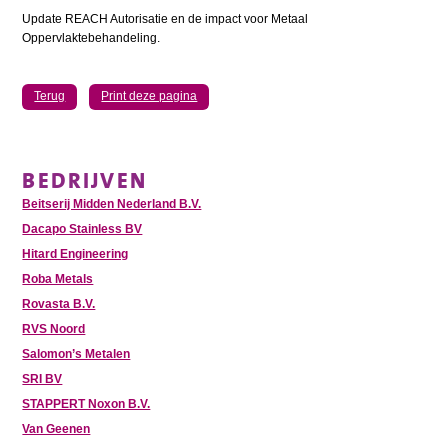
Update REACH Autorisatie en de impact voor Metaal
Oppervlaktebehandeling.
Terug
Print deze pagina
BEDRIJVEN
Beitserij Midden Nederland B.V.
Dacapo Stainless BV
Hitard Engineering
Roba Metals
Rovasta B.V.
RVS Noord
Salomon’s Metalen
SRI BV
STAPPERT Noxon B.V.
Van Geenen