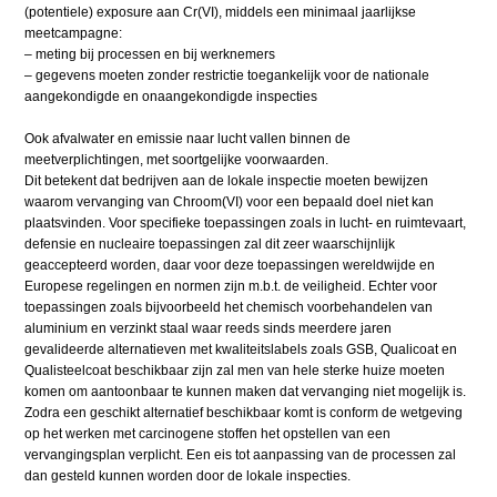
(potentiele) exposure aan Cr(VI), middels een minimaal jaarlijkse
meetcampagne:
– meting bij processen en bij werknemers
– gegevens moeten zonder restrictie toegankelijk voor de nationale
aangekondigde en onaangekondigde inspecties
Ook afvalwater en emissie naar lucht vallen binnen de
meetverplichtingen, met soortgelijke voorwaarden.
Dit betekent dat bedrijven aan de lokale inspectie moeten bewijzen
waarom vervanging van Chroom(VI) voor een bepaald doel niet kan
plaatsvinden. Voor specifieke toepassingen zoals in lucht- en ruimtevaart,
defensie en nucleaire toepassingen zal dit zeer waarschijnlijk
geaccepteerd worden, daar voor deze toepassingen wereldwijde en
Europese regelingen en normen zijn m.b.t. de veiligheid. Echter voor
toepassingen zoals bijvoorbeeld het chemisch voorbehandelen van
aluminium en verzinkt staal waar reeds sinds meerdere jaren
gevalideerde alternatieven met kwaliteitslabels zoals GSB, Qualicoat en
Qualisteelcoat beschikbaar zijn zal men van hele sterke huize moeten
komen om aantoonbaar te kunnen maken dat vervanging niet mogelijk is.
Zodra een geschikt alternatief beschikbaar komt is conform de wetgeving
op het werken met carcinogene stoffen het opstellen van een
vervangingsplan verplicht. Een eis tot aanpassing van de processen zal
dan gesteld kunnen worden door de lokale inspecties.