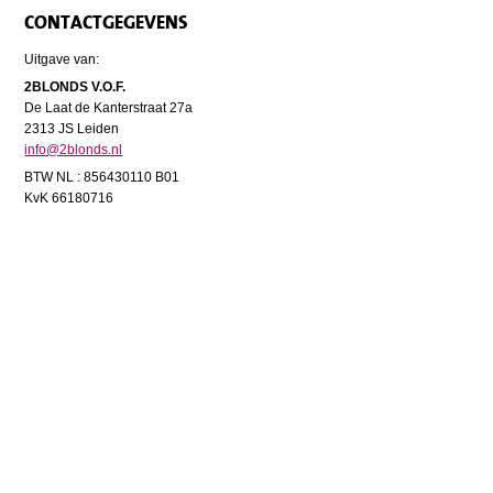
CONTACTGEGEVENS
Uitgave van:
2BLONDS V.O.F.
De Laat de Kanterstraat 27a
2313 JS Leiden
info@2blonds.nl
BTW NL : 856430110 B01
KvK 66180716