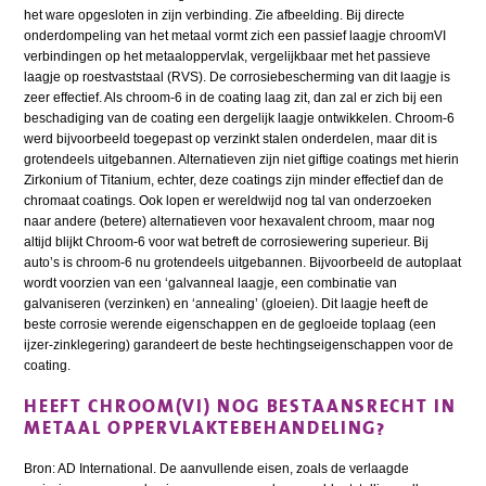
het ware opgesloten in zijn verbinding. Zie afbeelding. Bij directe
onderdompeling van het metaal vormt zich een passief laagje chroomVI
verbindingen op het metaaloppervlak, vergelijkbaar met het passieve
laagje op roestvaststaal (RVS). De corrosiebescherming van dit laagje is
zeer effectief. Als chroom-6 in de coating laag zit, dan zal er zich bij een
beschadiging van de coating een dergelijk laagje ontwikkelen. Chroom-6
werd bijvoorbeeld toegepast op verzinkt stalen onderdelen, maar dit is
grotendeels uitgebannen. Alternatieven zijn niet giftige coatings met hierin
Zirkonium of Titanium, echter, deze coatings zijn minder effectief dan de
chromaat coatings. Ook lopen er wereldwijd nog tal van onderzoeken
naar andere (betere) alternatieven voor hexavalent chroom, maar nog
altijd blijkt Chroom-6 voor wat betreft de corrosiewering superieur. Bij
auto’s is chroom-6 nu grotendeels uitgebannen. Bijvoorbeeld de autoplaat
wordt voorzien van een ‘galvanneal laagje, een combinatie van
galvaniseren (verzinken) en ‘annealing’ (gloeien). Dit laagje heeft de
beste corrosie werende eigenschappen en de gegloeide toplaag (een
ijzer-zinklegering) garandeert de beste hechtingseigenschappen voor de
coating.
HEEFT CHROOM(VI) NOG BESTAANSRECHT IN
METAAL OPPERVLAKTEBEHANDELING?
Bron: AD International. De aanvullende eisen, zoals de verlaagde