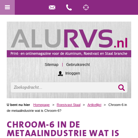
Sitemap
Gebruiksrecht
Inloggen
U bent nu hier
Homepage
>
Roestvast Staal
>
Artikellijst
>
Chroom-6 in
de metaalindustrie wat is Chroom-6?
CHROOM-6 IN DE
METAALINDUSTRIE WAT IS