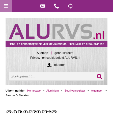
Sitemap
gebruiksrecht
Privacy- en cookiebeleid ALURVS.nl
Inloggen
U bent nu hier
Homepage
>
Aluminium
>
Bedrijvenregister
>
Algemeen
>
Salomon’s Metalen