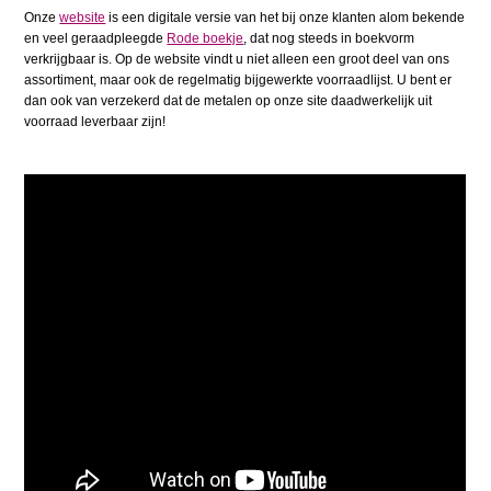
Onze
website
is een digitale versie van het bij onze klanten alom bekende
en veel geraadpleegde
Rode boekje
, dat nog steeds in boekvorm
verkrijgbaar is. Op de website vindt u niet alleen een groot deel van ons
assortiment, maar ook de regelmatig bijgewerkte voorraadlijst. U bent er
dan ook van verzekerd dat de metalen op onze site daadwerkelijk uit
voorraad leverbaar zijn!