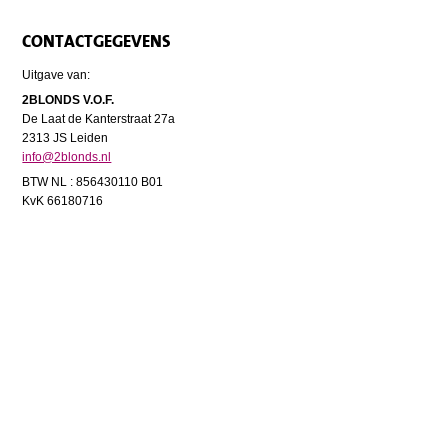
CONTACTGEGEVENS
Uitgave van:
2BLONDS V.O.F.
De Laat de Kanterstraat 27a
2313 JS Leiden
info@2blonds.nl
BTW NL : 856430110 B01
KvK 66180716