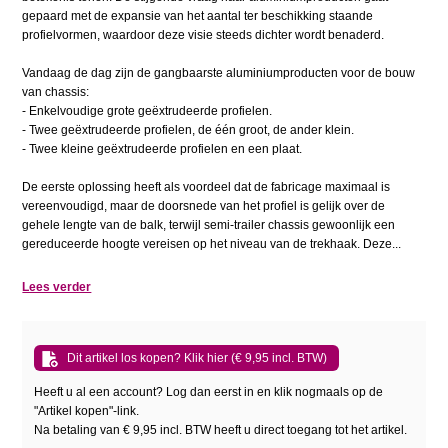
gepaard met de expansie van het aantal ter beschikking staande
profielvormen, waardoor deze visie steeds dichter wordt benaderd.
Vandaag de dag zijn de gangbaarste aluminiumproducten voor de bouw
van chassis:
- Enkelvoudige grote geëxtrudeerde profielen.
- Twee geëxtrudeerde profielen, de één groot, de ander klein.
- Twee kleine geëxtrudeerde profielen en een plaat.
De eerste oplossing heeft als voordeel dat de fabricage maximaal is
vereenvoudigd, maar de doorsnede van het profiel is gelijk over de
gehele lengte van de balk, terwijl semi-trailer chassis gewoonlijk een
gereduceerde hoogte vereisen op het niveau van de trekhaak. Deze...
Lees verder
Dit artikel los kopen? Klik hier (€ 9,95 incl. BTW)
Heeft u al een account? Log dan eerst in en klik nogmaals op de
"Artikel kopen"-link.
Na betaling van € 9,95 incl. BTW heeft u direct toegang tot het artikel.