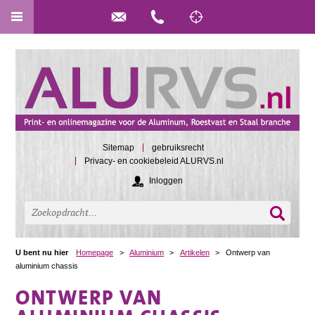
Sitemap
gebruiksrecht
Privacy- en cookiebeleid ALURVS.nl
Inloggen
U bent nu hier
Homepage
>
Aluminium
>
Artikelen
>
Ontwerp van
aluminium chassis
ONTWERP VAN