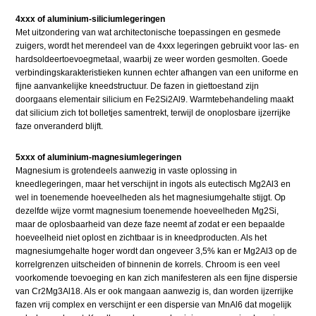
4xxx of aluminium-siliciumlegeringen
Met uitzondering van wat architectonische toepassingen en gesmede
zuigers, wordt het merendeel van de 4xxx legeringen gebruikt voor las- en
hardsoldeertoevoegmetaal, waarbij ze weer worden gesmolten. Goede
verbindingskarakteristieken kunnen echter afhangen van een uniforme en
fijne aanvankelijke kneedstructuur. De fazen in giettoestand zijn
doorgaans elementair silicium en Fe2Si2Al9. Warmtebehandeling maakt
dat silicium zich tot bolletjes samentrekt, terwijl de onoplosbare ijzerrijke
faze onveranderd blijft.
5xxx of aluminium-magnesiumlegeringen
Magnesium is grotendeels aanwezig in vaste oplossing in
kneedlegeringen, maar het verschijnt in ingots als eutectisch Mg2Al3 en
wel in toenemende hoeveelheden als het magnesiumgehalte stijgt. Op
dezelfde wijze vormt magnesium toenemende hoeveelheden Mg2Si,
maar de oplosbaarheid van deze faze neemt af zodat er een bepaalde
hoeveelheid niet oplost en zichtbaar is in kneedproducten. Als het
magnesiumgehalte hoger wordt dan ongeveer 3,5% kan er Mg2Al3 op de
korrelgrenzen uitscheiden of binnenin de korrels. Chroom is een veel
voorkomende toevoeging en kan zich manifesteren als een fijne dispersie
van Cr2Mg3Al18. Als er ook mangaan aanwezig is, dan worden ijzerrijke
fazen vrij complex en verschijnt er een dispersie van MnAl6 dat mogelijk