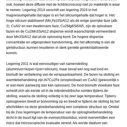
ook, hoewel deze diffusie met de lichtmicroscoop niet zo makkelijk is waar
te nemen. Legering 2014 verschilt van legering 2024 in het
magnesiumgehalte dat lager is en het siliciumgehalte dat hoger is. Het
hoge silicium stabiliseert (Mn,Fe)3SiAl12 als de enige ijzerrijke faze (afb.
2). CuAl2 en een kwaternaire faze, Cu2Mg8Si6Al5, zijn de oplosbare
fazen en de Cu2Mn3SiAl12 dispersie wordt waarschijnlijk vermeerderd
door Mn3SiAl12 dat uit de oplossing komt. De hogere dispersie
concentratie en uitgesproken bandvorming, die het afkomstig is van de
gietstructuur, kunnen resulteren in sterk gerekte gerekristalliseerde
korrels.
Legering 2011 is wat eenvoudiger van samenstelling
(aluminium+koper+ijzer+silicium), maar bevat wel nog wat lood en
bismuth ter verbetering van de verspaanbaarheid. De fazen na stolling en
warmtebehandeling zijn Al7Cu2Fe (onoplosbaar) en CuAl2 (gewoonlijk s
er wat meer aanwezig dan kan oplossen). De lood-bismuth vloeibare faze
scheidt zich als eerste uit in de interdendritische ruimtes tijdens de
stolling, waarna de stolling volledig is bij zeer lage temperatuur. Tijdens
oplosgloeien treedt er bolvorming op en treedt er tijdens de stolling bij het
afschrikken na deze gloeibehandeling een complexe structuur op. Omdat
bij de 2xxx legeringen de temperatuur van de oplosgloeibehandeling
dicht in de buurt ligt van de evenwichtssolidus, vormt oververhitten een
risico dat microscopische evaluatie vereist. Als eerste stadium van