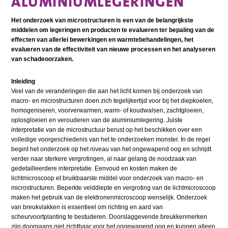
ALUMINIUMLEGERINGEN
Het onderzoek van microstructuren is een van de belangrijkste
middelen om legeringen en producten te evalueren ter bepaling van de
effecten van allerlei bewerkingen en warmtebehandelingen, het
evalueren van de effectiviteit van nieuwe processen en het analyseren
van schadeoorzaken.
Inleiding
Veel van de veranderingen die aan het licht komen bij onderzoek van
macro- en microstructuren doen zich tegelijkertijd voor bij het diepkoelen,
homogeniseren, voorverwarmen, warm- of koudwalsen, zachtgloeien,
oplosgloeien en verouderen van de aluminiumlegering. Juiste
interpretatie van de microstructuur berust op het beschikken over een
volledige voorgeschiedenis van het te onderzoeken monster. In de regel
begint het onderzoek op het niveau van het ongewapend oog en schrijdt
verder naar sterkere vergrotingen, al naar gelang de noodzaak van
gedetailleerdere interpretatie. Eenvoud en kosten maken de
lichtmicroscoop et bruikbaarste middel voor onderzoek van macro- en
microstructuren. Beperkte velddiepte en vergroting van de lichtmicroscoop
maken het gebruik van de elektronenmicroscoop wenselijk. Onderzoek
van breukvlakken is essentieel om richting en aard van
scheurvoortplanting te bestuderen. Doorslaggevende breukkenmerken
zijn doorgaans niet zichtbaar voor het ongewapend oog en kunnen alleen