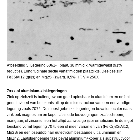
Afbeelding 5. Legering 6061-F plaat, 38 mm dik, warmgewalst (91%
reductie). Longitudinale sectie vanaf midden plaatdikte. Deeltjes zijn
Fe3SiAl12 (grijs) en Mg2Si (zwart). 0,5% HF. V = 250X
7xxx of aluminium-zinklegeringen
Zink op zichzelf is buitengewoon goed oplosbaar in aluminium en oefent
geen invloed van betekenis uit op de microstructuur van een eenvoudige
legering zoals 7072. De meest gebruikte legeringen bevatten echter naast
zink ook magnesium en koper. alsmede toevoegingen, zoals chroom,
mangaan, of zirconium en het altijd aanwezige ijzer en silicium. In de ingot
toestand vormt legering 7075 een of meer varianten van (Fe,Cr)3SiAl12,
Mg2Si en een pseudobinair eutecticum bestaande uit aluminium en
MgZn2. Laatstgenoemde faze bevat aluminium+koper als substituut voor