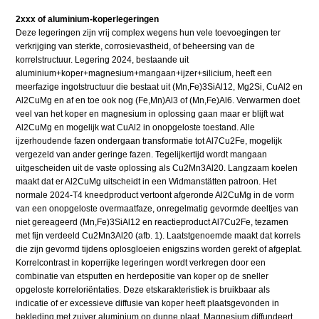
2xxx of aluminium-koperlegeringen
Deze legeringen zijn vrij complex wegens hun vele toevoegingen ter
verkrijging van sterkte, corrosievastheid, of beheersing van de
korrelstructuur. Legering 2024, bestaande uit
aluminium+koper+magnesium+mangaan+ijzer+silicium, heeft een
meerfazige ingotstructuur die bestaat uit (Mn,Fe)3SiAl12, Mg2Si, CuAl2 en
Al2CuMg en af en toe ook nog (Fe,Mn)Al3 of (Mn,Fe)Al6. Verwarmen doet
veel van het koper en magnesium in oplossing gaan maar er blijft wat
Al2CuMg en mogelijk wat CuAl2 in onopgeloste toestand. Alle
ijzerhoudende fazen ondergaan transformatie tot Al7Cu2Fe, mogelijk
vergezeld van ander geringe fazen. Tegelijkertijd wordt mangaan
uitgescheiden uit de vaste oplossing als Cu2Mn3Al20. Langzaam koelen
maakt dat er Al2CuMg uitscheidt in een Widmanstätten patroon. Het
normale 2024-T4 kneedproduct vertoont afgeronde Al2CuMg in de vorm
van een onopgeloste overmaatfaze, onregelmatig gevormde deeltjes van
niet gereageerd (Mn,Fe)3SiAl12 en reactieproduct Al7Cu2Fe, tezamen
met fijn verdeeld Cu2Mn3Al20 (afb. 1). Laatstgenoemde maakt dat korrels
die zijn gevormd tijdens oplosgloeien enigszins worden gerekt of afgeplat.
Korrelcontrast in koperrijke legeringen wordt verkregen door een
combinatie van etsputten en herdepositie van koper op de sneller
opgeloste korreloriëntaties. Deze etskarakteristiek is bruikbaar als
indicatie of er excessieve diffusie van koper heeft plaatsgevonden in
bekleding met zuiver aluminium op dunne plaat. Magnesium diffundeert