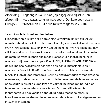
Afbeelding 1. Legering 2024-T3 plaat, oplosgegloeid bij 495°C en
afgeschrikt in koud water. Longitudinale sectie. Donkere deeltjes zijn
CuMgAl2, Cu2MnAl20 en Cu2FeAl2. Kellers reagens. V = 500X
1xxx of technisch zuiver aluminium
Omdat ijzer en silicium altijd aanwezige verontreinigingen zijn en de
oplosbaarheid in vast aluminium zeer klein is, zijn er met uitzondering van
zeer zuiver aluminium altijd fazen van aluminium-ijzer of aluminium-ijzer-
silicium te zien in microstructuren van technisch zuiver aluminium. In de
gegoten toestand kunnen alle mogelijke fazen die met aluminium in
evenwicht zijn worden aangetroffen: FeAl3, Fe3SiAl12, of Fe2Si2Al9. Als
de stolling snel was komen daar nog een aantal metastabiele niet-
evenwichtsfazen bij. FeAl6, een faze met dezelfde kristalstructuur als
MnAl6 is hiervan een voorbeeld. Geringe onzuiverheden of toegevoegde
elementen, zoals koper en mangaan, die in onvoldoende hoeveelheden
aanwezig zijn om hun eigen fazen te vormen beïnvloeden het type en
hoeveelheid van minder stabiele fazen. Om dergelijke fazen te
identificeren is fijngevoelige apparatuur nodig met hoge resolutie.
Navolgende warmtebehandelingen zetten deze fazen in het algemeen om
in evenwichtsfazen.