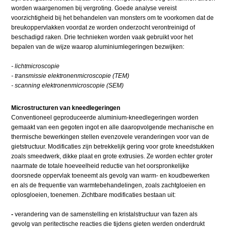
worden waargenomen bij vergroting. Goede analyse vereist
voorzichtigheid bij het behandelen van monsters om te voorkomen dat de
breukoppervlakken voordat ze worden onderzocht verontreinigd of
beschadigd raken. Drie technieken worden vaak gebruikt voor het
bepalen van de wijze waarop aluminiumlegeringen bezwijken:
- lichtmicroscopie
- transmissie elektronenmicroscopie (TEM)
- scanning elektronenmicroscopie (SEM)
Microstructuren van kneedlegeringen
Conventioneel geproduceerde aluminium-kneedlegeringen worden
gemaakt van een gegoten ingot en alle daaropvolgende mechanische en
thermische bewerkingen stellen evenzovele veranderingen voor van de
gietstructuur. Modificaties zijn betrekkelijk gering voor grote kneedstukken
zoals smeedwerk, dikke plaat en grote extrusies. Ze worden echter groter
naarmate de totale hoeveelheid reductie van het oorspronkelijke
doorsnede oppervlak toeneemt als gevolg van warm- en koudbewerken
en als de frequentie van warmtebehandelingen, zoals zachtgloeien en
oplosgloeien, toenemen. Zichtbare modificaties bestaan uit:
-
verandering van de samenstelling en kristalstructuur van fazen als
gevolg van peritectische reacties die tijdens gieten werden onderdrukt