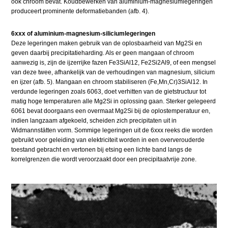
ook chroom bevat. Koudbewerken van aluminium-magnesiumlegeringen
produceert prominente deformatiebanden (afb. 4).
6xxx of aluminium-magnesium-siliciumlegeringen
Deze legeringen maken gebruik van de oplosbaarheid van Mg2Si en
geven daarbij precipitatieharding. Als er geen mangaan of chroom
aanwezig is, zijn de ijzerrijke fazen Fe3SiAl12, Fe2Si2Al9, of een mengsel
van deze twee, afhankelijk van de verhoudingen van magnesium, silicium
en ijzer (afb. 5). Mangaan en chroom stabiliseren (Fe,Mn,Cr)3SiAl12. In
verdunde legeringen zoals 6063, doet verhitten van de gietstructuur tot
matig hoge temperaturen alle Mg2Si in oplossing gaan. Sterker gelegeerd
6061 bevat doorgaans een overmaat Mg2Si bij de oplostemperatuur en,
indien langzaam afgekoeld, scheiden zich precipitaten uit in
Widmannstätten vorm. Sommige legeringen uit de 6xxx reeks die worden
gebruikt voor geleiding van elektriciteit worden in een oververouderde
toestand gebracht en vertonen bij etsing een lichte band langs de
korrelgrenzen die wordt veroorzaakt door een precipitaatvrije zone.