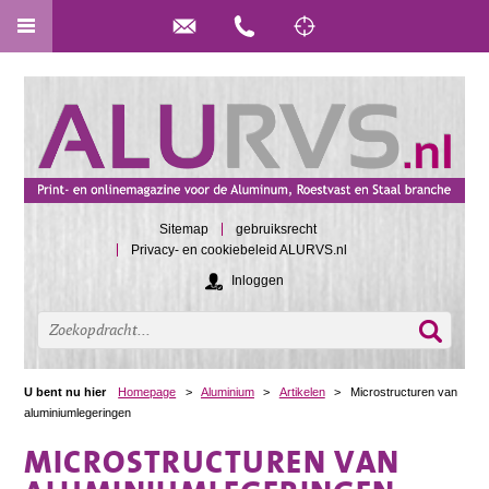
Sitemap
gebruiksrecht
Privacy- en cookiebeleid ALURVS.nl
Inloggen
U bent nu hier
Homepage
>
Aluminium
>
Artikelen
>
Microstructuren van
aluminiumlegeringen
MICROSTRUCTUREN VAN