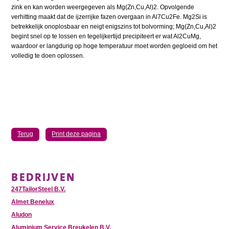
zink en kan worden weergegeven als Mg(Zn,Cu,Al)2. Opvolgende
verhitting maakt dat de ijzerrijke fazen overgaan in Al7Cu2Fe. Mg2Si is
betrekkelijk onoplosbaar en neigt enigszins tot bolvorming; Mg(Zn,Cu,Al)2
begint snel op te lossen en tegelijkertijd precipiteert er wat Al2CuMg,
waardoor er langdurig op hoge temperatuur moet worden gegloeid om het
volledig te doen oplossen.
Terug
Print deze pagina
BEDRIJVEN
247TailorSteel B.V.
Almet Benelux
Aludon
Aluminium Service Breukelen B.V.