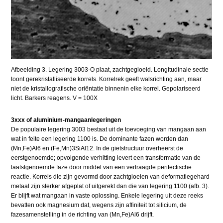
Afbeelding 3. Legering 3003-O plaat, zachtgegloeid. Longitudinale sectie
toont gerekristalliseerde korrels. Korrelrek geeft walsrichting aan, maar
niet de kristallografische oriëntatie binnenin elke korrel. Gepolariseerd
licht. Barkers reagens. V = 100X
3xxx of aluminium-mangaanlegeringen
De populaire legering 3003 bestaat uit de toevoeging van mangaan aan
wat in feite een legering 1100 is. De dominante fazen worden dan
(Mn,Fe)Al6 en (Fe,Mn)3SiAl12. In de gietstructuur overheerst de
eerstgenoemde; opvolgende verhitting levert een transformatie van de
laatstgenoemde faze door middel van een vertraagde peritectische
reactie. Korrels die zijn gevormd door zachtgloeien van deformatiegehard
metaal zijn sterker afgeplat of uitgerekt dan die van legering 1100 (afb. 3).
Er blijft wat mangaan in vaste oplossing. Enkele legering uit deze reeks
bevatten ook magnesium dat, wegens zijn affiniteit tot silicium, de
fazesamenstelling in de richting van (Mn,Fe)Al6 drijft.