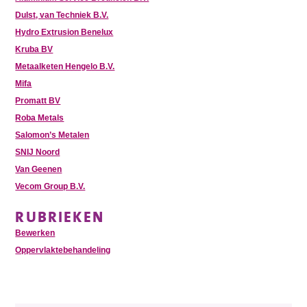
Dulst, van Techniek B.V.
Hydro Extrusion Benelux
Kruba BV
Metaalketen Hengelo B.V.
Mifa
Promatt BV
Roba Metals
Salomon’s Metalen
SNIJ Noord
Van Geenen
Vecom Group B.V.
RUBRIEKEN
Bewerken
Oppervlaktebehandeling