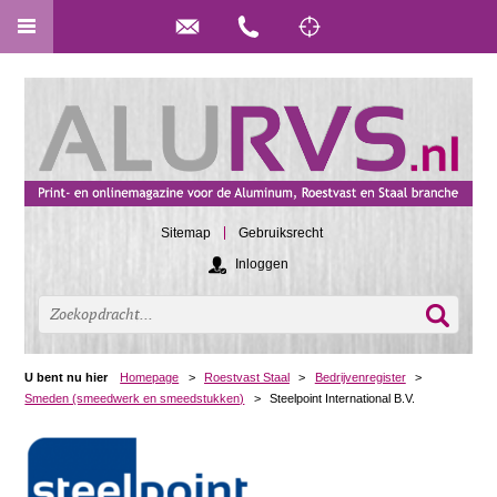
Sitemap
Gebruiksrecht
Inloggen
U bent nu hier
Homepage
>
Roestvast Staal
>
Bedrijvenregister
>
Smeden (smeedwerk en smeedstukken)
>
Steelpoint International B.V.