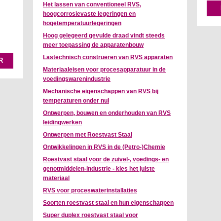
Het lassen van conventioneel RVS,
hoogcorrosievaste legeringen en
hogetemperatuurlegeringen
Hoog gelegeerd gevulde draad vindt steeds
meer toepassing de apparatenbouw
Lastechnisch construeren van RVS apparaten
R
Materiaaleisen voor procesapparatuur in de
voedingswarenindustrie
Mechanische eigenschappen van RVS bij
temperaturen onder nul
Ontwerpen, bouwen en onderhouden van RVS
leidingwerken
Ontwerpen met Roestvast Staal
Ontwikkelingen in RVS in de (Petro-)Chemie
Roestvast staal voor de zuivel-, voedings- en
genotmiddelen-industrie - kies het juiste
materiaal
RVS voor proceswaterinstallaties
Soorten roestvast staal en hun eigenschappen
Super duplex roestvast staal voor