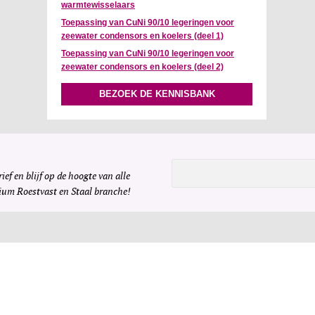
warmtewisselaars
Toepassing van CuNi 90/10 legeringen voor
zeewater condensors en koelers (deel 1)
Toepassing van CuNi 90/10 legeringen voor
zeewater condensors en koelers (deel 2)
BEZOEK DE KENNISBANK
ief en blijf op de hoogte van alle
ium Roestvast en Staal branche!