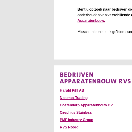
Bent u op zoek naar bedrijven di
onderhouden van verschillende a
Apparatenbouw.
Misschien bent u ook geïnteresse
BEDRIJVEN
APPARATENBOUW RVS
Harald Pihl AB
Nicomet-Trading
Oostendorp Apparatenbouw BV
Ozephius Stainless
PMF Industry Group
RVS Noord