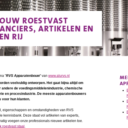
OUW ROESTVAST
RANCIERS, ARTIKELEN EN
EN RIJ
ME
na "
RVS Apparatenbouw
" van
www.alurvs.nl
AP
rden veelvuldig ontworpen. Het gaat bijna altijd om
 andere de voedingsmiddelenindustrie, chemische
trie en procesindustrie. De meeste apparatenbouwers
 voor hun klanten.
aal, eigenschappen en omstandigheden van RVS
 kennisbank. Deze staat vol artikelen van experts,
matig voegen onze professionals nieuwe artikelen toe.
 roestvast staal
.