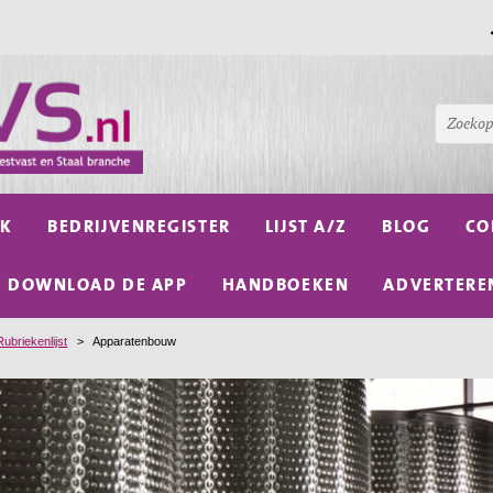
NK
BEDRIJVENREGISTER
LIJST A/Z
BLOG
CO
DOWNLOAD DE APP
HANDBOEKEN
ADVERTERE
Rubriekenlijst
>
Apparatenbouw