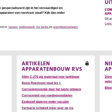
UI
e gespecialiseerd zijn in het vervaardigen en
CON
APP
pparaten van roestvast staal? Kijk dan onder
Dit ar
Lees
erd in:
lassen
,
leidingwerk
,
rvs tanks
en
warmtewisselaars
.
ARTIKELEN
NI
APPARATENBOUW RVS
AP
Alloy C-276 als materiaal voor tankbouw
Dive
gebr
Basis Roestvast staal les 1
Blog
Corrosiepreventie door het juiste ontwerp
Corrosiviteit van voedingsmiddelen
Explosief plateren onder vacuüm
Farmacie schakelt meer over op rvs