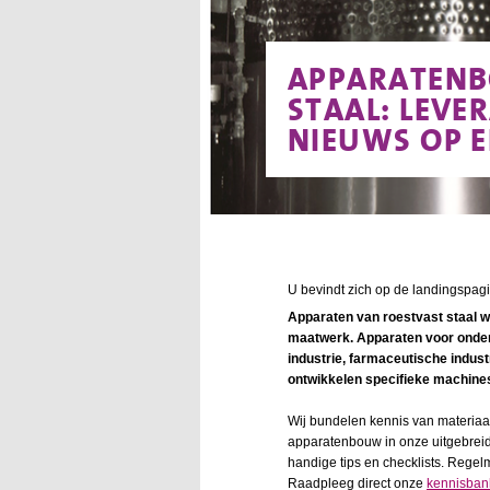
APPARATENB
STAAL: LEVE
NIEUWS OP E
U bevindt zich op de landingspagi
Apparaten van roestvast staal wo
maatwerk. Apparaten voor onder
industrie, farmaceutische indus
ontwikkelen specifieke machines
Wij bundelen kennis van materi
apparatenbouw in onze uitgebreide
handige tips en checklists. Regel
Raadpleeg direct onze
kennisbank