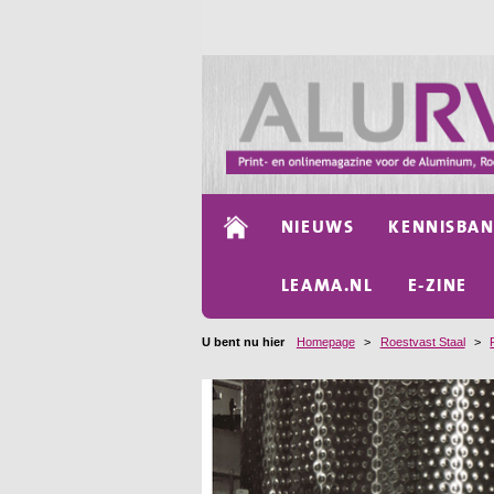
NIEUWS
KENNISBA
LEAMA.NL
E-ZINE
U bent nu hier
Homepage
>
Roestvast Staal
>