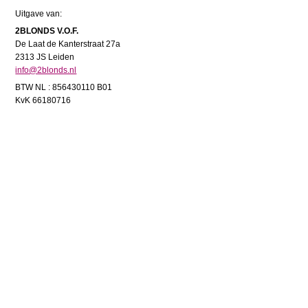
Uitgave van:
2BLONDS V.O.F.
De Laat de Kanterstraat 27a
2313 JS Leiden
info@2blonds.nl
BTW NL : 856430110 B01
KvK 66180716