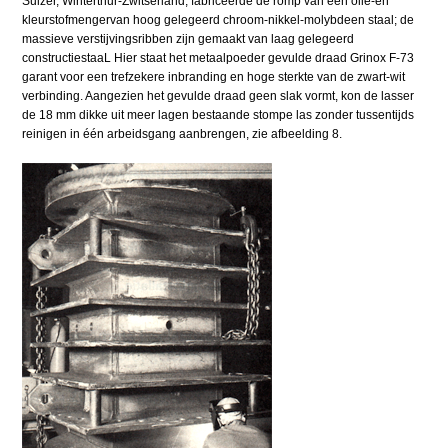
Sulzer, Winterthur-Zwitserland, fabriceerde de romp van een olie-en
kleurstofmengervan hoog gelegeerd chroom-nikkel-molybdeen staal; de
massieve verstijvingsribben zijn gemaakt van laag gelegeerd
constructiestaaL Hier staat het metaalpoeder gevulde draad Grinox F-73
garant voor een trefzekere inbranding en hoge sterkte van de zwart-wit
verbinding. Aangezien het gevulde draad geen slak vormt, kon de lasser
de 18 mm dikke uit meer lagen bestaande stompe las zonder tussentijds
reinigen in één arbeidsgang aanbrengen, zie afbeelding 8.