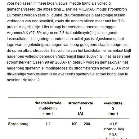
voor het lassen in meer lagen, zowel met de hand als volledig
gemechaniseerd, zie afbeelding 1. Met de MIG/MAG impuls stroombron
Eurotrans worden zelfs bij dunne, zuurbestendige plaat stompe lassen
verkregen van een kwaliteit, zoals die anders alleen maar met het TIG-
proces mogelijk zijn. Hier draagt het tweecomponenten menggas
Argomax® K (97 ,5% argon en 2,5 % kooldioxyde) bij tot de goede
lasresultaten ; het geringe aandeel aan actief gas is afgestemd op het
lage warmtegeleidingsvermogen van hoog gelegeerd staal en begrenst
de op-en afbrandreacties; het volume van het koolstofarme lasmetaal blijft
nagenoeg volledig behouden (opbrengst bijna 100% ). Bij het lassen met
stroomsterkten tussen 90 en 260 A kan gebruik worden gemaakt van het
nagenoeg spettervrije impulsproces; bij stroomsterkten boven 260 A voor
dikwandige werkstukken is de eveneens spettervrije sproei boog. aan te
bevelen, zie tabel 2.