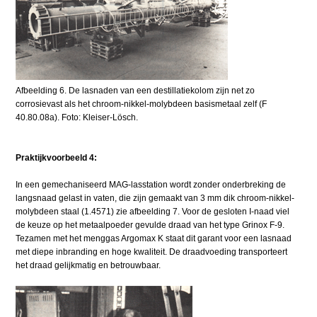
Afbeelding 6. De lasnaden van een destillatiekolom zijn net zo
corrosievast als het chroom-nikkel-molybdeen basismetaal zelf (F
40.80.08a). Foto: Kleiser-Lösch.
Praktijkvoorbeeld 4:
In een gemechaniseerd MAG-lasstation wordt zonder onderbreking de
langsnaad gelast in vaten, die zijn gemaakt van 3 mm dik chroom-nikkel-
molybdeen staal (1.4571) zie afbeelding 7. Voor de gesloten I-naad viel
de keuze op het metaalpoeder gevulde draad van het type Grinox F-9.
Tezamen met het menggas Argomax K staat dit garant voor een lasnaad
met diepe inbranding en hoge kwaliteit. De draadvoeding transporteert
het draad gelijkmatig en betrouwbaar.