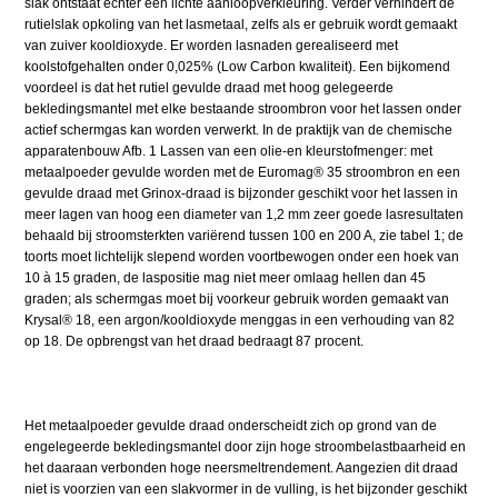
slak ontstaat echter een lichte aanloopverkleuring. Verder verhindert de
rutielslak opkoling van het lasmetaal, zelfs als er gebruik wordt gemaakt
van zuiver kooldioxyde. Er worden lasnaden gerealiseerd met
koolstofgehalten onder 0,025% (Low Carbon kwaliteit). Een bijkomend
voordeel is dat het rutiel gevulde draad met hoog gelegeerde
bekledingsmantel met elke bestaande stroombron voor het lassen onder
actief schermgas kan worden verwerkt. In de praktijk van de chemische
apparatenbouw Afb. 1 Lassen van een olie-en kleurstofmenger: met
metaalpoeder gevulde worden met de Euromag® 35 stroombron en een
gevulde draad met Grinox-draad is bijzonder geschikt voor het lassen in
meer lagen van hoog een diameter van 1,2 mm zeer goede lasresultaten
behaald bij stroomsterkten variërend tussen 100 en 200 A, zie tabel 1; de
toorts moet lichtelijk slepend worden voortbewogen onder een hoek van
10 à 15 graden, de laspositie mag niet meer omlaag hellen dan 45
graden; als schermgas moet bij voorkeur gebruik worden gemaakt van
Krysal® 18, een argon/kooldioxyde menggas in een verhouding van 82
op 18. De opbrengst van het draad bedraagt 87 procent.
Het metaalpoeder gevulde draad onderscheidt zich op grond van de
engelegeerde bekledingsmantel door zijn hoge stroombelastbaarheid en
het daaraan verbonden hoge neersmeltrendement. Aangezien dit draad
niet is voorzien van een slakvormer in de vulling, is het bijzonder geschikt