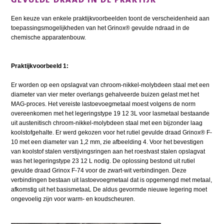
Een keuze van enkele praktijkvoorbeelden toont de verscheidenheid aan
toepassingsmogelijkheden van het Grinox® gevulde ndraad in de
chemische apparatenbouw.
Praktijkvoorbeeld 1:
Er worden op een opslagvat van chroom-nikkel-molybdeen staal met een
diameter van vier meter overlangs gehalveerde buizen gelast met het
MAG-proces. Het vereiste lastoevoegmetaal moest volgens de norm
overeenkomen met het legeringstype 19 12 3L voor lasmetaal bestaande
uit austenitisch chroom-nikkel-molybdeen staal met een bijzonder laag
koolstofgehalte. Er werd gekozen voor het rutiel gevulde draad Grinox® F-
10 met een diameter van 1,2 mm, zie afbeelding 4. Voor het bevestigen
van koolstof stalen verstijvingsringen aan het roestvast stalen opslagvat
was het legeringstype 23 12 L nodig. De oplossing bestond uit rutiel
gevulde draad Grinox F-74 voor de zwart-wit verbindingen. Deze
verbindingen bestaan uit lastoevoegmetaal dat is opgemengd met metaal,
afkomstig uit het basismetaaL De aldus gevormde nieuwe legering moet
ongevoelig zijn voor warm- en koudscheuren.