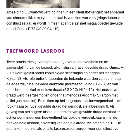
Afbeelding 8. Zwart-wit verbindingen in een kleurstofmenger: het apparaat
van chroom-nikkel-molybdeen staal is voorzien van verstijvingsribben van
constructiestaal; er wordt in meer lagen gelast met metaalpoeder gevulde
draad Grinox F-73 (40.80.04a/10).
TREFWOORD LASROOK
Twee proefseries geven opheldering over de hoeveelheid en de
samenstelling van de lasrook afkomstig van rutiel gevulde draad Grinox F-
2. Er wordt gelast onder kooldioxyde schermgas en onder het menggas
Krysal 18. Als referentie fungeerden de bekende waarden van een hoog
gelegeerde, rutiel beklede elektrode (normaanduiding E19 9R) en van
een chroom-nikkel massieve draad (SG X2Cr Ni 24 12). Het massieve
draad werd neergesmolten onder het menggas Argomax S (argon met
actief gas zuurstof). Betrokken op het toegepaste lastoevoegmetaal is de
rookmassa bij rutiel gevulde draad het geringst, zie afbeelding 9. Als
gevolg van het hogere afsmeltrendement van gevulde draad ontstaat er
echter per minuut een hoeveelheid lasrook die vergelijkbaar is met de
hoeveelheid lasrook, afkomstig van een elektrode, zie afbeelding 10. De
gebruiker moet net als bij alle lasprocessen zorgen voor een effectieve