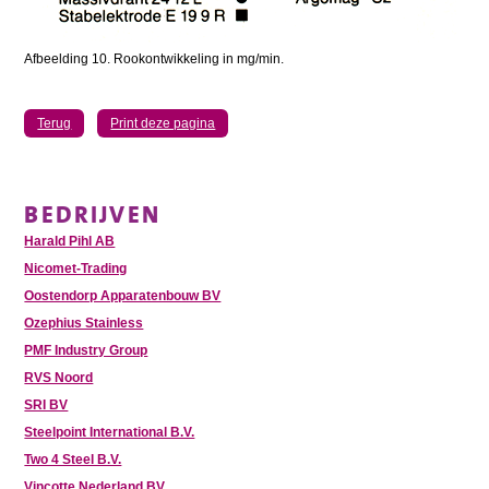
Afbeelding 10. Rookontwikkeling in mg/min.
Terug
Print deze pagina
BEDRIJVEN
Harald Pihl AB
Nicomet-Trading
Oostendorp Apparatenbouw BV
Ozephius Stainless
PMF Industry Group
RVS Noord
SRI BV
Steelpoint International B.V.
Two 4 Steel B.V.
Vinçotte Nederland BV