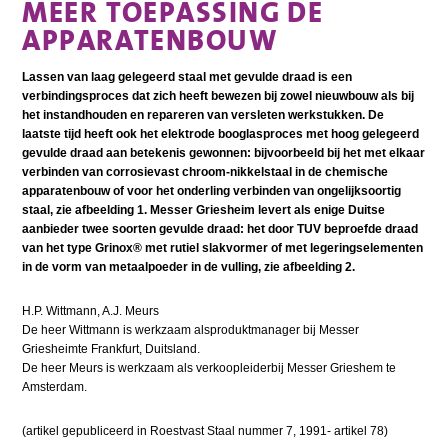
MEER TOEPASSING DE
APPARATENBOUW
Lassen van laag gelegeerd staal met gevulde draad is een
verbindingsproces dat zich heeft bewezen bij zowel nieuwbouw als bij
het instandhouden en repareren van versleten werkstukken. De
laatste tijd heeft ook het elektrode booglasproces met hoog gelegeerd
gevulde draad aan betekenis gewonnen: bijvoorbeeld bij het met elkaar
verbinden van corrosievast chroom-nikkelstaal in de chemische
apparatenbouw of voor het onderling verbinden van ongelijksoortig
staal, zie afbeelding 1. Messer Griesheim levert als enige Duitse
aanbieder twee soorten gevulde draad: het door TUV beproefde draad
van het type Grinox® met rutiel slakvormer of met legeringselementen
in de vorm van metaalpoeder in de vulling, zie afbeelding 2.
H.P. Wittmann, A.J. Meurs
De heer Wittmann is werkzaam alsproduktmanager bij Messer
Griesheimte Frankfurt, Duitsland.
De heer Meurs is werkzaam als verkoopleiderbij Messer Grieshem te
Amsterdam.
(artikel gepubliceerd in Roestvast Staal nummer 7, 1991- artikel 78)