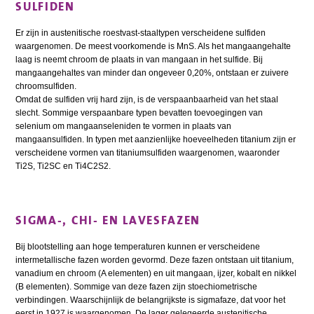
SULFIDEN
Er zijn in austenitische roestvast-staaltypen verscheidene sulfiden
waargenomen. De meest voorkomende is MnS. Als het mangaangehalte
laag is neemt chroom de plaats in van mangaan in het sulfide. Bij
mangaangehaltes van minder dan ongeveer 0,20%, ontstaan er zuivere
chroomsulfiden.
Omdat de sulfiden vrij hard zijn, is de verspaanbaarheid van het staal
slecht. Sommige verspaanbare typen bevatten toevoegingen van
selenium om mangaanseleniden te vormen in plaats van
mangaansulfiden. In typen met aanzienlijke hoeveelheden titanium zijn er
verscheidene vormen van titaniumsulfiden waargenomen, waaronder
Ti2S, Ti2SC en Ti4C2S2.
SIGMA-, CHI- EN LAVESFAZEN
Bij blootstelling aan hoge temperaturen kunnen er verscheidene
intermetallische fazen worden gevormd. Deze fazen ontstaan uit titanium,
vanadium en chroom (A elementen) en uit mangaan, ijzer, kobalt en nikkel
(B elementen). Sommige van deze fazen zijn stoechiometrische
verbindingen. Waarschijnlijk de belangrijkste is sigmafaze, dat voor het
eerst in 1927 is waargenomen. De lager gelegeerde austenitische