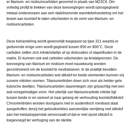
er titanium- en niobiumcarbiden gevormd in plaats van M23C6. Om
volledig profijt te trekken van deze toevoegingen wordt oplosgegloeid
metaal onderworpen aan een stabiliserende warmtebehandeling om het
teveel aan koolstof te laten uitscheiden in de vorm van titanium- en
niobiumcarbiden.
Deze behandeling wordt gewoonlijk toegepast op type 321 waarbij er
gedurende enige uren wordt gegloeid tussen 850 en 900°C. Deze
carbiden zetten zich intrakristallijn af op dislocaties of stapelfouten in de
matrix. Er kunnen ook wat carbiden uitscheiden op kristalgrenzen. De
toevoeging van titanium en niobium moet nauwkeurig worden
gecontroleerd om de koolstof te neutraliseren. In de praktijk bevatten
titanium- en niobiumcarbiden wat stikstof en beide elementen kunnen vrij
zuivere nitriden vormen. Titaniumnitriden doen zich voor als helder gele
kubische deeltjes. Titaniumcarbiden daarentegen zijn grijsachtig met een
wat onregelmatiger vorm. Het uiterlijk van titaniumcarbide-nitride ligt
tussen beide in en varieert al naar gelang de verhouding koolstof/stikstof.
Chroomnitriden worden doorgaans niet in austenitisch roestvast staal
aangetroffen, tenzij het gebruiksmilieu aanzienlijke verrijking met stikstof
aan het metaaloppervlak veroorzaakt of dat er met opzet stikstof is
toegevoegd ter verhoging van de sterkte.