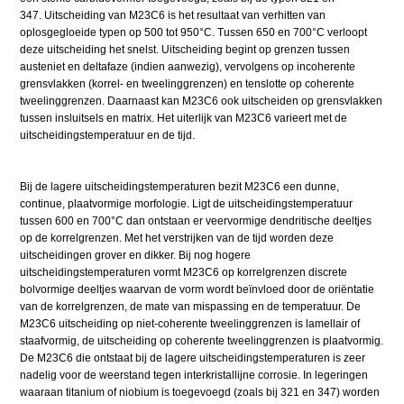
347. Uitscheiding van M23C6 is het resultaat van verhitten van
oplosgegloeide typen op 500 tot 950°C. Tussen 650 en 700°C verloopt
deze uitscheiding het snelst. Uitscheiding begint op grenzen tussen
austeniet en deltafaze (indien aanwezig), vervolgens op incoherente
grensvlakken (korrel- en tweelinggrenzen) en tenslotte op coherente
tweelinggrenzen. Daarnaast kan M23C6 ook uitscheiden op grensvlakken
tussen insluitsels en matrix. Het uiterlijk van M23C6 varieert met de
uitscheidingstemperatuur en de tijd.
Bij de lagere uitscheidingstemperaturen bezit M23C6 een dunne,
continue, plaatvormige morfologie. Ligt de uitscheidingstemperatuur
tussen 600 en 700°C dan ontstaan er veervormige dendritische deeltjes
op de korrelgrenzen. Met het verstrijken van de tijd worden deze
uitscheidingen grover en dikker. Bij nog hogere
uitscheidingstemperaturen vormt M23C6 op korrelgrenzen discrete
bolvormige deeltjes waarvan de vorm wordt beïnvloed door de oriëntatie
van de korrelgrenzen, de mate van mispassing en de temperatuur. De
M23C6 uitscheiding op niet-coherente tweelinggrenzen is lamellair of
staafvormig, de uitscheiding op coherente tweelinggrenzen is plaatvormig.
De M23C6 die ontstaat bij de lagere uitscheidingstemperaturen is zeer
nadelig voor de weerstand tegen interkristallijne corrosie. In legeringen
waaraan titanium of niobium is toegevoegd (zoals bij 321 en 347) worden