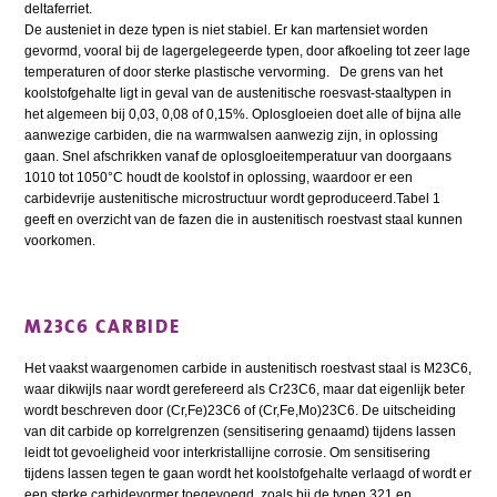
deltaferriet.
De austeniet in deze typen is niet stabiel. Er kan martensiet worden
gevormd, vooral bij de lagergelegeerde typen, door afkoeling tot zeer lage
temperaturen of door sterke plastische vervorming. De grens van het
koolstofgehalte ligt in geval van de austenitische roesvast-staaltypen in
het algemeen bij 0,03, 0,08 of 0,15%. Oplosgloeien doet alle of bijna alle
aanwezige carbiden, die na warmwalsen aanwezig zijn, in oplossing
gaan. Snel afschrikken vanaf de oplosgloeitemperatuur van doorgaans
1010 tot 1050°C houdt de koolstof in oplossing, waardoor er een
carbidevrije austenitische microstructuur wordt geproduceerd.Tabel 1
geeft en overzicht van de fazen die in austenitisch roestvast staal kunnen
voorkomen.
M23C6 CARBIDE
Het vaakst waargenomen carbide in austenitisch roestvast staal is M23C6,
waar dikwijls naar wordt gerefereerd als Cr23C6, maar dat eigenlijk beter
wordt beschreven door (Cr,Fe)23C6 of (Cr,Fe,Mo)23C6. De uitscheiding
van dit carbide op korrelgrenzen (sensitisering genaamd) tijdens lassen
leidt tot gevoeligheid voor interkristallijne corrosie. Om sensitisering
tijdens lassen tegen te gaan wordt het koolstofgehalte verlaagd of wordt er
een sterke carbidevormer toegevoegd, zoals bij de typen 321 en