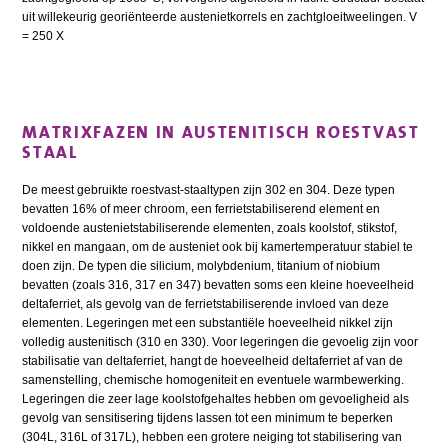
uit willekeurig georiënteerde austenietkorrels en zachtgloeitweelingen. V
= 250 X
MATRIXFAZEN IN AUSTENITISCH ROESTVAST
STAAL
De meest gebruikte roestvast-staaltypen zijn 302 en 304. Deze typen
bevatten 16% of meer chroom, een ferrietstabiliserend element en
voldoende austenietstabiliserende elementen, zoals koolstof, stikstof,
nikkel en mangaan, om de austeniet ook bij kamertemperatuur stabiel te
doen zijn. De typen die silicium, molybdenium, titanium of niobium
bevatten (zoals 316, 317 en 347) bevatten soms een kleine hoeveelheid
deltaferriet, als gevolg van de ferrietstabiliserende invloed van deze
elementen. Legeringen met een substantiële hoeveelheid nikkel zijn
volledig austenitisch (310 en 330). Voor legeringen die gevoelig zijn voor
stabilisatie van deltaferriet, hangt de hoeveelheid deltaferriet af van de
samenstelling, chemische homogeniteit en eventuele warmbewerking.
Legeringen die zeer lage koolstofgehaltes hebben om gevoeligheid als
gevolg van sensitisering tijdens lassen tot een minimum te beperken
(304L, 316L of 317L), hebben een grotere neiging tot stabilisering van