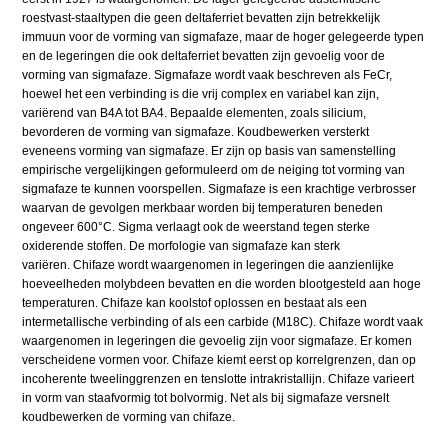
roestvast-staaltypen die geen deltaferriet bevatten zijn betrekkelijk
immuun voor de vorming van sigmafaze, maar de hoger gelegeerde typen
en de legeringen die ook deltaferriet bevatten zijn gevoelig voor de
vorming van sigmafaze. Sigmafaze wordt vaak beschreven als FeCr,
hoewel het een verbinding is die vrij complex en variabel kan zijn,
variërend van B4A tot BA4. Bepaalde elementen, zoals silicium,
bevorderen de vorming van sigmafaze. Koudbewerken versterkt
eveneens vorming van sigmafaze. Er zijn op basis van samenstelling
empirische vergelijkingen geformuleerd om de neiging tot vorming van
sigmafaze te kunnen voorspellen. Sigmafaze is een krachtige verbrosser
waarvan de gevolgen merkbaar worden bij temperaturen beneden
ongeveer 600°C. Sigma verlaagt ook de weerstand tegen sterke
oxiderende stoffen. De morfologie van sigmafaze kan sterk
variëren. Chifaze wordt waargenomen in legeringen die aanzienlijke
hoeveelheden molybdeen bevatten en die worden blootgesteld aan hoge
temperaturen. Chifaze kan koolstof oplossen en bestaat als een
intermetallische verbinding of als een carbide (M18C). Chifaze wordt vaak
waargenomen in legeringen die gevoelig zijn voor sigmafaze. Er komen
verscheidene vormen voor. Chifaze kiemt eerst op korrelgrenzen, dan op
incoherente tweelinggrenzen en tenslotte intrakristallijn. Chifaze varieert
in vorm van staafvormig tot bolvormig. Net als bij sigmafaze versnelt
koudbewerken de vorming van chifaze.