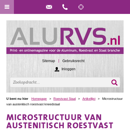
Sitemap
Gebruiksrecht
Inloggen
U bent nu hier
Homepage
>
Roestvast Staal
>
Artikellijst
>
Microstructuur
van austenitisch roestvast kneedstaal
MICROSTRUCTUUR VAN
AUSTENITISCH ROESTVAST