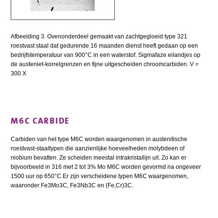
Afbeelding 3. Ovenonderdeel gemaakt van zachtgegloeid type 321
roestvast staal dat gedurende 16 maanden dienst heeft gedaan op een
bedrijfstemperatuur van 900°C in een waterstof. Sigmafaze eilandjes op
de austeniet-korrelgrenzen en fijne uitgescheiden chroomcarbiden. V =
300 X
M6C CARBIDE
Carbiden van het type M6C worden waargenomen in austenitische
roestvast-staaltypen die aanzienlijke hoeveelheden molybdeen of
niobium bevatten. Ze scheiden meestal intrakristallijn uit. Zo kan er
bijvoorbeeld in 316 met 2 tot 3% Mo M6C worden gevormd na ongeveer
1500 uur op 650°C.Er zijn verscheidene typen M6C waargenomen,
waaronder Fe3Mo3C, Fe3Nb3C en (Fe,Cr)3C.