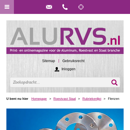
Sitemap
Gebruiksrecht
Inloggen
U bent nu hier
Homepage
>
Roestvast Staal
>
Rubriekenlijst
>
Flenzen