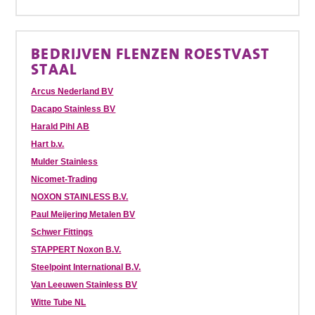
BEDRIJVEN FLENZEN ROESTVAST
STAAL
Arcus Nederland BV
Dacapo Stainless BV
Harald Pihl AB
Hart b.v.
Mulder Stainless
Nicomet-Trading
NOXON STAINLESS B.V.
Paul Meijering Metalen BV
Schwer Fittings
STAPPERT Noxon B.V.
Steelpoint International B.V.
Van Leeuwen Stainless BV
Witte Tube NL