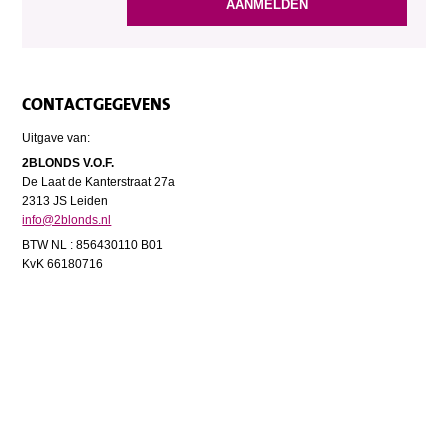
CONTACTGEGEVENS
Uitgave van:
2BLONDS V.O.F.
De Laat de Kanterstraat 27a
2313 JS Leiden
info@2blonds.nl
BTW NL : 856430110 B01
KvK 66180716