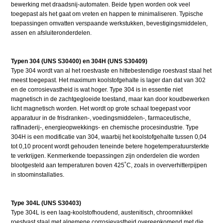
bewerking met draadsnij-automaten. Beide typen worden ook veel
toegepast als het gaat om vreten en happen te minimaliseren. Typische
toepassingen omvatten verspaande werkstukken, bevestigingsmiddelen,
assen en afsluiteronderdelen.
Typen 304 (UNS S30400) en 304H (UNS S30409)
Type 304 wordt van al het roestvaste en hittebestendige roestvast staal het
meest toegepast. Het maximum koolstofgehalte is lager dan dat van 302
en de corrosievastheid is wat hoger. Type 304 is in essentie niet
magnetisch in de zachtgegloeide toestand, maar kan door koudbewerken
licht magnetisch worden. Het wordt op grote schaal toegepast voor
apparatuur in de frisdranken-, voedingsmiddelen-, farmaceutische,
raffinaderij-, energieopwekkings- en chemische procesindustrie. Type
304H is een modificatie van 304, waarbij het koolstofgehalte tussen 0,04
tot 0,10 procent wordt gehouden teneinde betere hogetemperatuursterkte
te verkrijgen. Kenmerkende toepassingen zijn onderdelen die worden
blootgesteld aan temperaturen boven 425˚C, zoals in oververhitterpijpen
in stoominstallaties.
Type 304L (UNS S30403)
Type 304L is een laag-koolstofhoudend, austenitisch, chroomnikkel
roestvast staal met algemene corrosievastheid overeenkomend met die