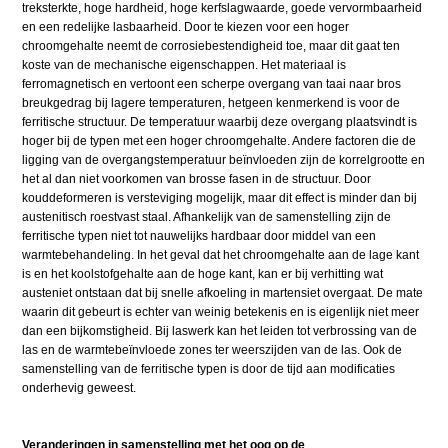
treksterkte, hoge hardheid, hoge kerfslagwaarde, goede vervormbaarheid
en een redelijke lasbaarheid. Door te kiezen voor een hoger
chroomgehalte neemt de corrosiebestendigheid toe, maar dit gaat ten
koste van de mechanische eigenschappen. Het materiaal is
ferromagnetisch en vertoont een scherpe overgang van taai naar bros
breukgedrag bij lagere temperaturen, hetgeen kenmerkend is voor de
ferritische structuur. De temperatuur waarbij deze overgang plaatsvindt is
hoger bij de typen met een hoger chroomgehalte. Andere factoren die de
ligging van de overgangstemperatuur beïnvloeden zijn de korrelgrootte en
het al dan niet voorkomen van brosse fasen in de structuur. Door
kouddeformeren is versteviging mogelijk, maar dit effect is minder dan bij
austenitisch roestvast staal. Afhankelijk van de samenstelling zijn de
ferritische typen niet tot nauwelijks hardbaar door middel van een
warmtebehandeling. In het geval dat het chroomgehalte aan de lage kant
is en het koolstofgehalte aan de hoge kant, kan er bij verhitting wat
austeniet ontstaan dat bij snelle afkoeling in martensiet overgaat. De mate
waarin dit gebeurt is echter van weinig betekenis en is eigenlijk niet meer
dan een bijkomstigheid. Bij laswerk kan het leiden tot verbrossing van de
las en de warmtebeïnvloede zones ter weerszijden van de las. Ook de
samenstelling van de ferritische typen is door de tijd aan modificaties
onderhevig geweest.
Veranderingen in samenstelling met het oog op de