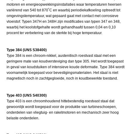
motoren en energieopwekkingsinstallaties waar temperaturen heersen
variërend van 540 tot 870˚C en waarbij periodiekafkoeling optreedt tot
omgevingstemperatuur, wat gepaard gaat met contact met corrosieve
vloeistof. Typen 347H en 348H zijn modificaties van typen 347 en 348,
waarbij het koolstofgehalte wordt gehandhaafd tussen 0,04 en 0,10
procent ter verbetering van de sterkte bij hoge temperatuur.
Type 384 (UNS S38400)
Type 384 is een chroom-nikkel, austenitisch roestvast staal met een
geringere mate van koudversteviging dan type 305. Het wordt toegepast
in geval van koudstuiken of intensieve koude deformatie. Type 384 wordt
voornamelijk toegepast voor bevestigingsmaterialen. Het staal is niet
magnetisch noch in zachtgegloeide, noch in koudbewerkte toestand.
Type 403 (UNS S40300)
Type 403 is een chroomhoudend hittebestendig roestvast staal dat
gewoonlijk wordt toegepast voor de produktie van turbineschoepen,
onderdelen van vliegtuig- en raketmotoren en mechanisch zeer hoog
belaste onderdelen.