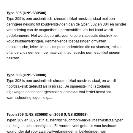
Type 305 (UNS S30500)
Type 305 is een austenitisch, chroom-nikkel roestvast staal met een
geringere neiging tot koudverstevigen dan de typen 302 en 304 en minder
verandering van de magnetische permeabiliteit als het koud wordt
gedeformeerd. Het wordt gebruikt voor forceren, speciale dieptrek- en
koudstuikbewerkingen. Kenmerkende toepassingen omvatten
elektronische, televisie- en computeronderdelen die na stansen, trekken
of anderzijds een geringe mate van magnetische permeabiliteit mogen
bezitten.
Type 308 (UNS S30800)
Type 308 is een austenitisch chroom-nikkel roestvast staal, en wordt
hoofdzakelijk gebruikt als lasdraad. De samenstelling is zodanig
afgewogen dat het neergesmolten lasmetaal wat ferriet bevat om
warmscheuring tegen te gaan.
Typen 309 (UNS S30900) en 309S (UNS S30908)
Typen 309 en 309S zijn austenitische, chroom-nikkel roestvaststaaltypen
met hoge hittebestendigheid. Ze worden veel gebruikt voor lasdraad
waaronder dat voor zwart-witverbindingen in bekledingen van