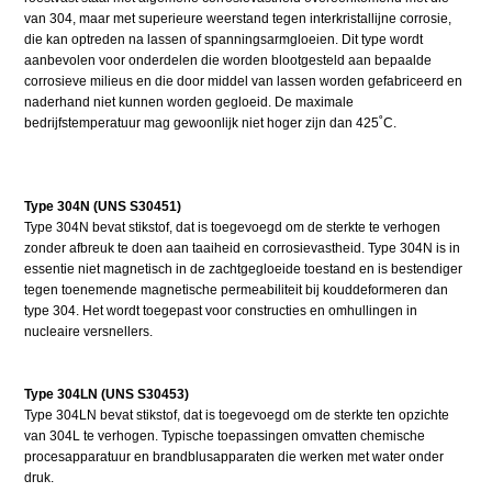
van 304, maar met superieure weerstand tegen interkristallijne corrosie,
die kan optreden na lassen of spanningsarmgloeien. Dit type wordt
aanbevolen voor onderdelen die worden blootgesteld aan bepaalde
corrosieve milieus en die door middel van lassen worden gefabriceerd en
naderhand niet kunnen worden gegloeid. De maximale
bedrijfstemperatuur mag gewoonlijk niet hoger zijn dan 425˚C.
Type 304N (UNS S30451)
Type 304N bevat stikstof, dat is toegevoegd om de sterkte te verhogen
zonder afbreuk te doen aan taaiheid en corrosievastheid. Type 304N is in
essentie niet magnetisch in de zachtgegloeide toestand en is bestendiger
tegen toenemende magnetische permeabiliteit bij kouddeformeren dan
type 304. Het wordt toegepast voor constructies en omhullingen in
nucleaire versnellers.
Type 304LN (UNS S30453)
Type 304LN bevat stikstof, dat is toegevoegd om de sterkte ten opzichte
van 304L te verhogen. Typische toepassingen omvatten chemische
procesapparatuur en brandblusapparaten die werken met water onder
druk.