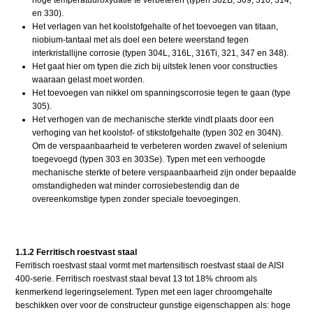
en 330).
Het verlagen van het koolstofgehalte of het toevoegen van titaan,
niobium-tantaal met als doel een betere weerstand tegen
interkristallijne corrosie (typen 304L, 316L, 316Ti, 321, 347 en 348).
Het gaat hier om typen die zich bij uitstek lenen voor constructies
waaraan gelast moet worden.
Het toevoegen van nikkel om spanningscorrosie tegen te gaan (type
305).
Het verhogen van de mechanische sterkte vindt plaats door een
verhoging van het koolstof- of stikstofgehalte (typen 302 en 304N).
Om de verspaanbaarheid te verbeteren worden zwavel of selenium
toegevoegd (typen 303 en 303Se). Typen met een verhoogde
mechanische sterkte of betere verspaanbaarheid zijn onder bepaalde
omstandigheden wat minder corrosiebestendig dan de
overeenkomstige typen zonder speciale toevoegingen.
1.1.2 Ferritisch roestvast staal
Ferritisch roestvast staal vormt met martensitisch roestvast staal de AISI
400-serie. Ferritisch roestvast staal bevat 13 tot 18% chroom als
kenmerkend legeringselement. Typen met een lager chroomgehalte
beschikken over voor de constructeur gunstige eigenschappen als: hoge