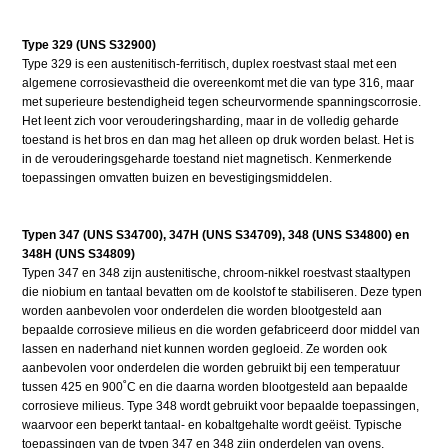
Type 329 (UNS S32900)
Type 329 is een austenitisch-ferritisch, duplex roestvast staal met een
algemene corrosievastheid die overeenkomt met die van type 316, maar
met superieure bestendigheid tegen scheurvormende spanningscorrosie.
Het leent zich voor verouderingsharding, maar in de volledig geharde
toestand is het bros en dan mag het alleen op druk worden belast. Het is
in de verouderingsgeharde toestand niet magnetisch. Kenmerkende
toepassingen omvatten buizen en bevestigingsmiddelen.
Typen 347 (UNS S34700), 347H (UNS S34709), 348 (UNS S34800) en
348H (UNS S34809)
Typen 347 en 348 zijn austenitische, chroom-nikkel roestvast staaltypen
die niobium en tantaal bevatten om de koolstof te stabiliseren. Deze typen
worden aanbevolen voor onderdelen die worden blootgesteld aan
bepaalde corrosieve milieus en die worden gefabriceerd door middel van
lassen en naderhand niet kunnen worden gegloeid. Ze worden ook
aanbevolen voor onderdelen die worden gebruikt bij een temperatuur
tussen 425 en 900˚C en die daarna worden blootgesteld aan bepaalde
corrosieve milieus. Type 348 wordt gebruikt voor bepaalde toepassingen,
waarvoor een beperkt tantaal- en kobaltgehalte wordt geëist. Typische
toepassingen van de typen 347 en 348 zijn onderdelen van ovens,