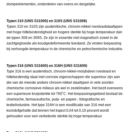
dompelelementen, onderdelen van ovens en dergelijke.
Typen 310 (UNS S31000) en 310S (UNS S31008)
Typen 310 en 310S zijn austenitische, chroom-nikkel roestvaststaaltypen
met hoge hittebestendigheid en hogere sterkte bij hoge temperatuur dan
de typen 309 en 309S. Ze zijn in essentie niet magnetisch zowel in de
zachtgegloeide als koudgedeformeerde toestand. Ze vinden toepassing
bij verhoogde temperatuur in de chemische en petrochemische industrie.
Typen 316 (UNS S31600) en 316H (UNS S31609)
Type 316 is een austenitisch, chroom-nikkel-molybdeen roestvast en
hittebestendig staal met corrosie eigenschappen die superieur zijn aan
die van de meeste andere chroom-nikkel staaltypen in vele soorten
chemische corrosieve milieus als wel in zeeklimaten. Het bezit eveneens
een superieure kruipsterkte tot 760˚C. Het toepassingsgebied beslaat de
chemische, farmaceutische, pulp- en papier-, fotografische en
textielindustrie. Het type 316H is een modificatie van 316 met een
koolstofgehalte dat binnen het traject 0,04 tot 0,10 procent wordt
gehouden voor een verbeterde sterkte bij hoge temperatuur.