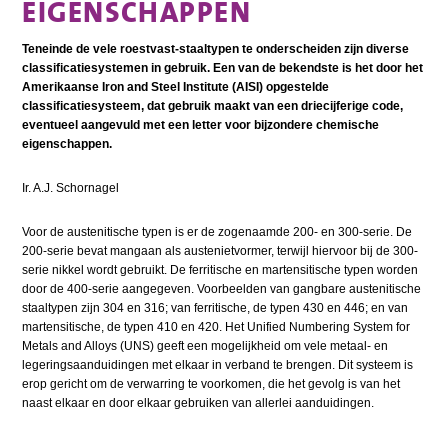
EIGENSCHAPPEN
Teneinde de vele roestvast-staaltypen te onderscheiden zijn diverse
classificatiesystemen in gebruik. Een van de bekendste is het door het
Amerikaanse Iron and Steel Institute (AISI) opgestelde
classificatiesysteem, dat gebruik maakt van een driecijferige code,
eventueel aangevuld met een letter voor bijzondere chemische
eigenschappen.
Ir. A.J. Schornagel
Voor de austenitische typen is er de zogenaamde 200- en 300-serie. De
200-serie bevat mangaan als austenietvormer, terwijl hiervoor bij de 300-
serie nikkel wordt gebruikt. De ferritische en martensitische typen worden
door de 400-serie aangegeven. Voorbeelden van gangbare austenitische
staaltypen zijn 304 en 316; van ferritische, de typen 430 en 446; en van
martensitische, de typen 410 en 420. Het Unified Numbering System for
Metals and Alloys (UNS) geeft een mogelijkheid om vele metaal- en
legeringsaanduidingen met elkaar in verband te brengen. Dit systeem is
erop gericht om de verwarring te voorkomen, die het gevolg is van het
naast elkaar en door elkaar gebruiken van allerlei aanduidingen.