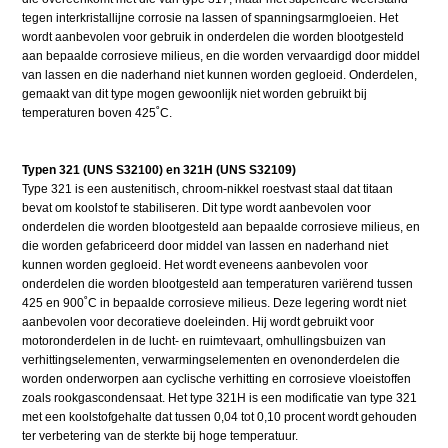
tegen interkristallijne corrosie na lassen of spanningsarmgloeien. Het
wordt aanbevolen voor gebruik in onderdelen die worden blootgesteld
aan bepaalde corrosieve milieus, en die worden vervaardigd door middel
van lassen en die naderhand niet kunnen worden gegloeid. Onderdelen,
gemaakt van dit type mogen gewoonlijk niet worden gebruikt bij
temperaturen boven 425˚C.
Typen 321 (UNS S32100) en 321H (UNS S32109)
Type 321 is een austenitisch, chroom-nikkel roestvast staal dat titaan
bevat om koolstof te stabiliseren. Dit type wordt aanbevolen voor
onderdelen die worden blootgesteld aan bepaalde corrosieve milieus, en
die worden gefabriceerd door middel van lassen en naderhand niet
kunnen worden gegloeid. Het wordt eveneens aanbevolen voor
onderdelen die worden blootgesteld aan temperaturen variërend tussen
425 en 900˚C in bepaalde corrosieve milieus. Deze legering wordt niet
aanbevolen voor decoratieve doeleinden. Hij wordt gebruikt voor
motoronderdelen in de lucht- en ruimtevaart, omhullingsbuizen van
verhittingselementen, verwarmingselementen en ovenonderdelen die
worden onderworpen aan cyclische verhitting en corrosieve vloeistoffen
zoals rookgascondensaat. Het type 321H is een modificatie van type 321
met een koolstofgehalte dat tussen 0,04 tot 0,10 procent wordt gehouden
ter verbetering van de sterkte bij hoge temperatuur.