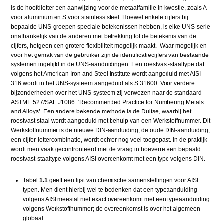
is de hoofdletter een aanwijzing voor de metaalfamilie in kwestie, zoals A
voor aluminium en S voor stainless steel. Hoewel enkele cijfers bij
bepaalde UNS-groepen speciale betekenissen hebben, is elke UNS-serie
onafhankelijk van de anderen met betrekking tot de betekenis van de
cijfers, hetgeen een grotere flexibiliteit mogelijk maakt. Waar mogelijk en
voor het gemak van de gebruiker zijn de identificatiecijfers van bestaande
systemen ingelijfd in de UNS-aanduidingen. Een roestvast-staaltype dat
volgens het American Iron and Steel Institute wordt aangeduid met AISI
316 wordt in het UNS-systeem aangeduid als S 31600. Voor verdere
bijzonderheden over het UNS-systeem zij verwezen naar de standaard
ASTME 527/SAE J1086: ‘Recommended Practice for Numbering Metals
and Alloys’. Een andere bekende methode is de Duitse, waarbij het
roestvast staal wordt aangeduid met behulp van een Werkstoffnummer. Dit
Werkstoffnummer is de nieuwe DIN-aanduiding; de oude DIN-aanduiding,
een cijfer-lettercombinatie, wordt echter nog veel toegepast. In de praktijk
wordt men vaak geconfronteerd met de vraag in hoeverre een bepaald
roestvast-staaltype volgens AISI overeenkomt met een type volgens DIN.
Tabel
1.1
geeft een lijst van chemische samenstellingen voor AISI
typen. Men dient hierbij wel te bedenken dat een typeaanduiding
volgens AISI meestal niet exact overeenkomt met een typeaanduiding
volgens Werkstoffnummer; de overeenkomst is over het algemeen
globaal.