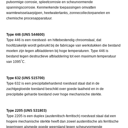
putvormige corrosie, spleetcorrosie en scheurvormende
spanningscorrosie. Kenmerkende toepassingen omvatten
warmtewisselaarpijpen, heetwatertanks, zonnecollectorpanelen en
chemische procesapparatuur.
Type 446 (UNS S44600)
Type 446 is een roestvast- en hittebestendig chroomstaal, dat
hoofdzakelijk wordt gebruikt bij de fabricage van werkstukken die bestand
moeten zijn tegen afbladderen bij hoge temperaturen. Type 446 is
bestand tegen destructieve afbladdering tot een maximum temperatuur
van 1095˚C.
Type 632 (UNS S15700)
Type 632 is een precipitatiehardend roestvast staal dat in de
zachtgegloeide toestand beschikt over goede taaiheid en in de
precipitatie geharde toestand over hoge mechanische sterkte.
Type 2205 (UNS S31803)
Type 2205 is een duplex (austenitisch-ferritisch) roestvast staal dat een
hogere mechanische sterkte heeft dan zowel austenitische als ferritische
legeringen alsmede goede weerstand tegen scheurvormende