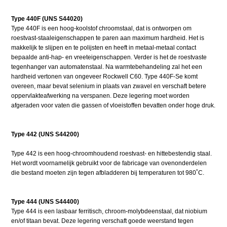
Type 440F (UNS S44020)
Type 440F is een hoog-koolstof chroomstaal, dat is ontworpen om
roestvast-staaleigenschappen te paren aan maximum hardheid. Het is
makkelijk te slijpen en te polijsten en heeft in metaal-metaal contact
bepaalde anti-hap- en vreeteigenschappen. Verder is het de roestvaste
tegenhanger van automatenstaal. Na warmtebehandeling zal het een
hardheid vertonen van ongeveer Rockwell C60. Type 440F-Se komt
overeen, maar bevat selenium in plaats van zwavel en verschaft betere
oppervlakteafwerking na verspanen. Deze legering moet worden
afgeraden voor vaten die gassen of vloeistoffen bevatten onder hoge druk.
Type 442 (UNS S44200)
Type 442 is een hoog-chroomhoudend roestvast- en hittebestendig staal.
Het wordt voornamelijk gebruikt voor de fabricage van ovenonderdelen
die bestand moeten zijn tegen afbladderen bij temperaturen tot 980˚C.
Type 444 (UNS S44400)
Type 444 is een lasbaar ferritisch, chroom-molybdeenstaal, dat niobium
en/of titaan bevat. Deze legering verschaft goede weerstand tegen