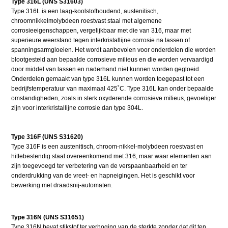
Type 316L (UNS S31603)
Type 316L is een laag-koolstofhoudend, austenitisch,
chroomnikkelmolybdeen roestvast staal met algemene
corrosieeigenschappen, vergelijkbaar met die van 316, maar met
superieure weerstand tegen interkristallijne corrosie na lassen of
spanningsarmgloeien. Het wordt aanbevolen voor onderdelen die worden
blootgesteld aan bepaalde corrosieve milieus en die worden vervaardigd
door middel van lassen en naderhand niet kunnen worden gegloeid.
Onderdelen gemaakt van type 316L kunnen worden toegepast tot een
bedrijfstemperatuur van maximaal 425˚C. Type 316L kan onder bepaalde
omstandigheden, zoals in sterk oxyderende corrosieve milieus, gevoeliger
zijn voor interkristallijne corrosie dan type 304L.
Type 316F (UNS S31620)
Type 316F is een austenitisch, chroom-nikkel-molybdeen roestvast en
hittebestendig staal overeenkomend met 316, maar waar elementen aan
zijn toegevoegd ter verbetering van de verspaanbaarheid en ter
onderdrukking van de vreet- en hapneigingen. Het is geschikt voor
bewerking met draadsnij-automaten.
Type 316N (UNS S31651)
Type 316N bevat stikstof ter verhoging van de sterkte zonder dat dit ten