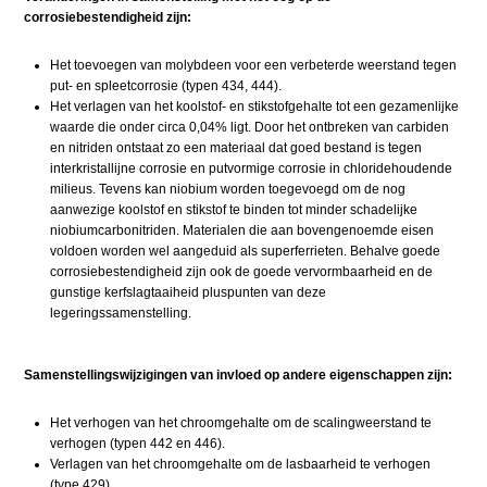
corrosiebestendigheid zijn:
Het toevoegen van molybdeen voor een verbeterde weerstand tegen
put- en spleetcorrosie (typen 434, 444).
Het verlagen van het koolstof- en stikstofgehalte tot een gezamenlijke
waarde die onder circa 0,04% ligt. Door het ontbreken van carbiden
en nitriden ontstaat zo een materiaal dat goed bestand is tegen
interkristallijne corrosie en putvormige corrosie in chloridehoudende
milieus. Tevens kan niobium worden toegevoegd om de nog
aanwezige koolstof en stikstof te binden tot minder schadelijke
niobiumcarbonitriden. Materialen die aan bovengenoemde eisen
voldoen worden wel aangeduid als superferrieten. Behalve goede
corrosiebestendigheid zijn ook de goede vervormbaarheid en de
gunstige kerfslagtaaiheid pluspunten van deze
legeringssamenstelling.
Samenstellingswijzigingen van invloed op andere eigenschappen zijn:
Het verhogen van het chroomgehalte om de scalingweerstand te
verhogen (typen 442 en 446).
Verlagen van het chroomgehalte om de lasbaarheid te verhogen
(type 429).