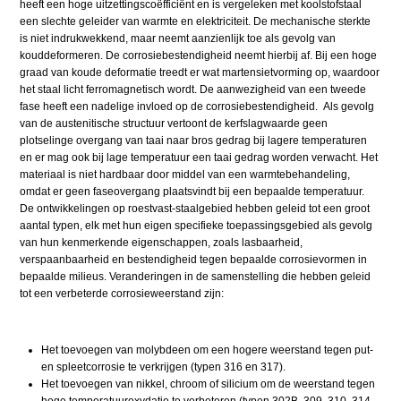
heeft een hoge uitzettingscoëfficiënt en is vergeleken met koolstofstaal
een slechte geleider van warmte en elektriciteit. De mechanische sterkte
is niet indrukwekkend, maar neemt aanzienlijk toe als gevolg van
kouddeformeren. De corrosiebestendigheid neemt hierbij af. Bij een hoge
graad van koude deformatie treedt er wat martensietvorming op, waardoor
het staal licht ferromagnetisch wordt. De aanwezigheid van een tweede
fase heeft een nadelige invloed op de corrosiebestendigheid. Als gevolg
van de austenitische structuur vertoont de kerfslagwaarde geen
plotselinge overgang van taai naar bros gedrag bij lagere temperaturen
en er mag ook bij lage temperatuur een taai gedrag worden verwacht. Het
materiaal is niet hardbaar door middel van een warmtebehandeling,
omdat er geen faseovergang plaatsvindt bij een bepaalde temperatuur.
De ontwikkelingen op roestvast-staalgebied hebben geleid tot een groot
aantal typen, elk met hun eigen specifieke toepassingsgebied als gevolg
van hun kenmerkende eigenschappen, zoals lasbaarheid,
verspaanbaarheid en bestendigheid tegen bepaalde corrosievormen in
bepaalde milieus. Veranderingen in de samenstelling die hebben geleid
tot een verbeterde corrosieweerstand zijn:
Het toevoegen van molybdeen om een hogere weerstand tegen put-
en spleetcorrosie te verkrijgen (typen 316 en 317).
Het toevoegen van nikkel, chroom of silicium om de weerstand tegen
hoge temperatuuroxydatie te verbeteren (typen 302B, 309, 310, 314,