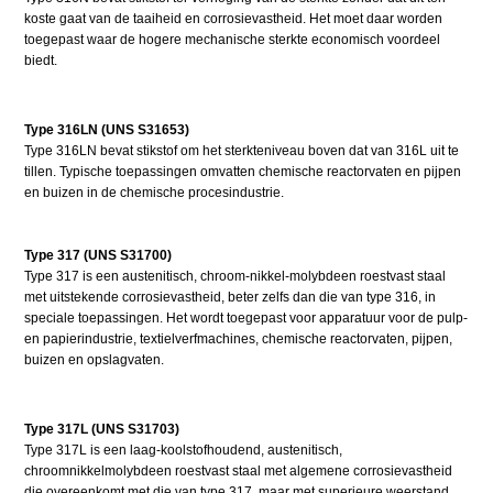
koste gaat van de taaiheid en corrosievastheid. Het moet daar worden
toegepast waar de hogere mechanische sterkte economisch voordeel
biedt.
Type 316LN (UNS S31653)
Type 316LN bevat stikstof om het sterkteniveau boven dat van 316L uit te
tillen. Typische toepassingen omvatten chemische reactorvaten en pijpen
en buizen in de chemische procesindustrie.
Type 317 (UNS S31700)
Type 317 is een austenitisch, chroom-nikkel-molybdeen roestvast staal
met uitstekende corrosievastheid, beter zelfs dan die van type 316, in
speciale toepassingen. Het wordt toegepast voor apparatuur voor de pulp-
en papierindustrie, textielverfmachines, chemische reactorvaten, pijpen,
buizen en opslagvaten.
Type 317L (UNS S31703)
Type 317L is een laag-koolstofhoudend, austenitisch,
chroomnikkelmolybdeen roestvast staal met algemene corrosievastheid
die overeenkomt met die van type 317, maar met superieure weerstand