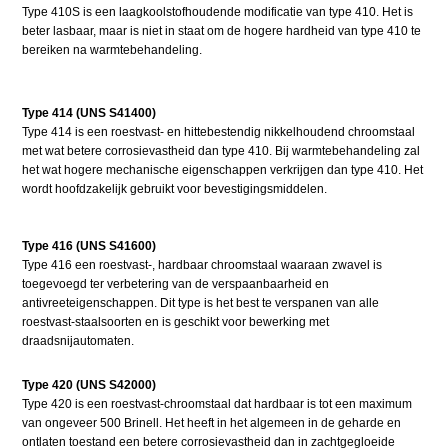
Type 410S is een laagkoolstofhoudende modificatie van type 410. Het is
beter lasbaar, maar is niet in staat om de hogere hardheid van type 410 te
bereiken na warmtebehandeling.
Type 414 (UNS S41400)
Type 414 is een roestvast- en hittebestendig nikkelhoudend chroomstaal
met wat betere corrosievastheid dan type 410. Bij warmtebehandeling zal
het wat hogere mechanische eigenschappen verkrijgen dan type 410. Het
wordt hoofdzakelijk gebruikt voor bevestigingsmiddelen.
Type 416 (UNS S41600)
Type 416 een roestvast-, hardbaar chroomstaal waaraan zwavel is
toegevoegd ter verbetering van de verspaanbaarheid en
antivreeteigenschappen. Dit type is het best te verspanen van alle
roestvast-staalsoorten en is geschikt voor bewerking met
draadsnijautomaten.
Type 420 (UNS S42000)
Type 420 is een roestvast-chroomstaal dat hardbaar is tot een maximum
van ongeveer 500 Brinell. Het heeft in het algemeen in de geharde en
ontlaten toestand een betere corrosievastheid dan in zachtgegloeide