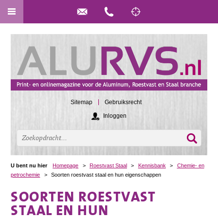
Sitemap
Gebruiksrecht
Inloggen
U bent nu hier
Homepage
>
Roestvast Staal
>
Kennisbank
>
Chemie- en
petrochemie
>
Soorten roestvast staal en hun eigenschappen
SOORTEN ROESTVAST
STAAL EN HUN