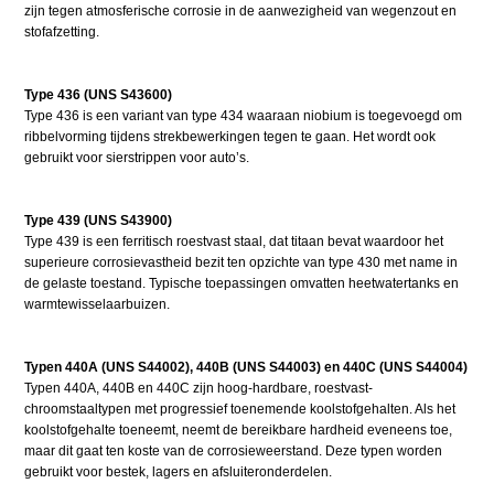
zijn tegen atmosferische corrosie in de aanwezigheid van wegenzout en
stofafzetting.
Type 436 (UNS S43600)
Type 436 is een variant van type 434 waaraan niobium is toegevoegd om
ribbelvorming tijdens strekbewerkingen tegen te gaan. Het wordt ook
gebruikt voor sierstrippen voor auto’s.
Type 439 (UNS S43900)
Type 439 is een ferritisch roestvast staal, dat titaan bevat waardoor het
superieure corrosievastheid bezit ten opzichte van type 430 met name in
de gelaste toestand. Typische toepassingen omvatten heetwatertanks en
warmtewisselaarbuizen.
Typen 440A (UNS S44002), 440B (UNS S44003) en 440C (UNS S44004)
Typen 440A, 440B en 440C zijn hoog-hardbare, roestvast-
chroomstaaltypen met progressief toenemende koolstofgehalten. Als het
koolstofgehalte toeneemt, neemt de bereikbare hardheid eveneens toe,
maar dit gaat ten koste van de corrosieweerstand. Deze typen worden
gebruikt voor bestek, lagers en afsluiteronderdelen.