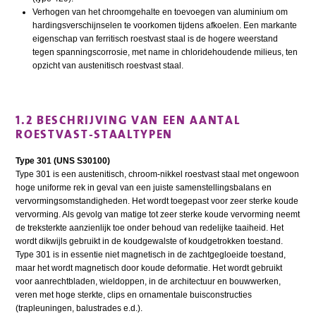
Verhogen van het chroomgehalte en toevoegen van aluminium om
hardingsverschijnselen te voorkomen tijdens afkoelen. Een markante
eigenschap van ferritisch roestvast staal is de hogere weerstand
tegen spanningscorrosie, met name in chloridehoudende milieus, ten
opzicht van austenitisch roestvast staal.
1.2 BESCHRIJVING VAN EEN AANTAL
ROESTVAST-STAALTYPEN
Type 301 (UNS S30100)
Type 301 is een austenitisch, chroom-nikkel roestvast staal met ongewoon
hoge uniforme rek in geval van een juiste samenstellingsbalans en
vervormingsomstandigheden. Het wordt toegepast voor zeer sterke koude
vervorming. Als gevolg van matige tot zeer sterke koude vervorming neemt
de treksterkte aanzienlijk toe onder behoud van redelijke taaiheid. Het
wordt dikwijls gebruikt in de koudgewalste of koudgetrokken toestand.
Type 301 is in essentie niet magnetisch in de zachtgegloeide toestand,
maar het wordt magnetisch door koude deformatie. Het wordt gebruikt
voor aanrechtbladen, wieldoppen, in de architectuur en bouwwerken,
veren met hoge sterkte, clips en ornamentale buisconstructies
(trapleuningen, balustrades e.d.).