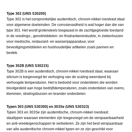
Type 302 (UNS S30200)
Type 302 is het oorspronkelijke austenitisch, chroom-nikkel roestvast staal
voor algemene doeleinden. De corrosievastheid is wat hoger dan die van
type 301. Het wordt grotendeels toegepast in de zachtgegloeide toestand
in de voedings-, genotmiddelen- en frisdrankenindustrie, in ziekenhuizen
voor medische, restaurant- en wasserijapparatuur, voor
bevestigingsmiddelen en huishoudelijke artikelen zoals pannen en
bestek.
Type 302B (UNS S30215)
Type 302B is een austenitisch, chroom-nikkel roestvast staal, waaraan
silicium is toegevoegd ter verhoging van de scaling weerstand bij
verhoogde temperaturen. Het is bedoeld voor onderdelen die worden
blootgesteld aan hoge bedrijfstemperaturen, zoals onderdelen van ovens,
klemmen, stralingsbuizen en brander onderdelen.
Typen 303 (UNS S30300) en 303Se (UNS S30323)
Typen 303 en 303Se zijn austenitische, chroom-nikkel roestvast
staaltypen waaraan elementen zijn toegevoegd om de verspaanbaarheid
en anti-vreeteigenschappen te verbeteren. Ze zijn het best verspaanbaar
van alle austenitische chroom-nikkel typen en ze zijn geschikt voor