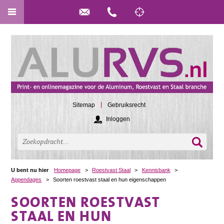
Sitemap
Gebruiksrecht
Inloggen
U bent nu hier
Homepage
>
Roestvast Staal
>
Kennisbank
>
Appendages
>
Soorten roestvast staal en hun eigenschappen
SOORTEN ROESTVAST
STAAL EN HUN