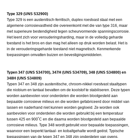
Type 329 (UNS S32900)
Type 329 is een austenitisch-ferritisch, duplex roestvast staal met een
algemene corrosievastheid die overeenkomt met die van type 316, maar
met superieure bestendigheid tegen scheurvormende spanningscorrosie.
Het leent zich voor verouderingsharding, maar in de volledig geharde
toestand is het bros en dan mag het alleen op druk worden belast. Het is
in de verouderingsgeharde toestand niet magnetisch. Kenmerkende
toepassingen omvatten buizen en bevestigingsmiddelen.
Typen 347 (UNS S34700), 347H (UNS S34709), 348 (UNS S34800) en
348H (UNS S34809)
Typen 347 en 348 zijn austenitische, chroom-nikkel roestvast staaltypen
die niobium en tantaal bevatten om de koolstof te stabiliseren. Deze typen
worden aanbevolen voor onderdelen die worden blootgesteld aan
bepaalde corrosieve milieus en die worden gefabriceerd door middel van
lassen en naderhand niet kunnen worden gegloeid. Ze worden ook
aanbevolen voor onderdelen die worden gebruikt bij een temperatuur
tussen 425 en 900˚C en die daarna worden blootgesteld aan bepaalde
corrosieve milieus. Type 348 wordt gebruikt voor bepaalde toepassingen,
waarvoor een beperkt tantaal- en kobaltgehalte wordt geëist. Typische
toepassingen van de typen 347 en 348 zijn onderdelen van ovens,