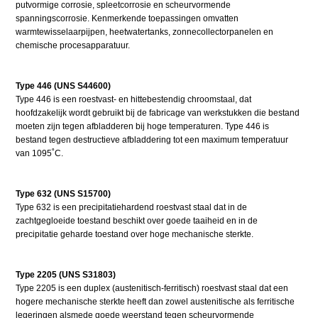
putvormige corrosie, spleetcorrosie en scheurvormende
spanningscorrosie. Kenmerkende toepassingen omvatten
warmtewisselaarpijpen, heetwatertanks, zonnecollectorpanelen en
chemische procesapparatuur.
Type 446 (UNS S44600)
Type 446 is een roestvast- en hittebestendig chroomstaal, dat
hoofdzakelijk wordt gebruikt bij de fabricage van werkstukken die bestand
moeten zijn tegen afbladderen bij hoge temperaturen. Type 446 is
bestand tegen destructieve afbladdering tot een maximum temperatuur
van 1095˚C.
Type 632 (UNS S15700)
Type 632 is een precipitatiehardend roestvast staal dat in de
zachtgegloeide toestand beschikt over goede taaiheid en in de
precipitatie geharde toestand over hoge mechanische sterkte.
Type 2205 (UNS S31803)
Type 2205 is een duplex (austenitisch-ferritisch) roestvast staal dat een
hogere mechanische sterkte heeft dan zowel austenitische als ferritische
legeringen alsmede goede weerstand tegen scheurvormende