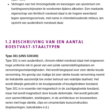
Verhogen van het chroomgehalte en toevoegen van aluminium om
hardingsverschijnselen te voorkomen tijdens afkoelen. Een markante
eigenschap van ferritisch roestvast staal is de hogere weerstand
tegen spanningscorrosie, met name in chloridehoudende milieus, ten
opzicht van austenitisch roestvast staal.
1.2 BESCHRIJVING VAN EEN AANTAL
ROESTVAST-STAALTYPEN
Type 301 (UNS S30100)
Type 301 is een austenitisch, chroom-nikkel roestvast staal met ongewoon
hoge uniforme rek in geval van een juiste samenstellingsbalans en
vervormingsomstandigheden. Het wordt toegepast voor zeer sterke koude
vervorming. Als gevolg van matige tot zeer sterke koude vervorming neemt
de treksterkte aanzienlijk toe onder behoud van redelijke taaiheid. Het
wordt dikwijls gebruikt in de koudgewalste of koudgetrokken toestand.
Type 301 is in essentie niet magnetisch in de zachtgegloeide toestand,
maar het wordt magnetisch door koude deformatie. Het wordt gebruikt
voor aanrechtbladen, wieldoppen, in de architectuur en bouwwerken,
veren met hoge sterkte, clips en ornamentale buisconstructies
(trapleuningen, balustrades e.d.).