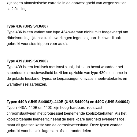
zijn tegen atmosferische corrosie in de aanwezigheid van wegenzout en
stofafzetting.
Type 436 (UNS S43600)
Type 436 is een variant van type 434 waaraan niobium is toegevoegd om
ribbelvorming tijdens strekbewerkingen tegen te gaan. Het wordt ook
gebruikt voor sierstrippen voor auto’s.
Type 439 (UNS S43900)
Type 439 is een ferritisch roestvast staal, dat titaan bevat waardoor het
superieure corrosievastheid bezit ten opzichte van type 430 met name in
de gelaste toestand. Typische toepassingen omvatten heetwatertanks en
warmtewisselaarbuizen.
Typen 440A (UNS S44002), 440B (UNS S44003) en 440C (UNS S44004)
Typen 440A, 440B en 440C zijn hoog-hardbare, roestvast-
chroomstaaltypen met progressief toenemende koolstofgehalten. Als het
koolstofgehalte toeneemt, neemt de bereikbare hardheid eveneens toe,
maar dit gaat ten koste van de corrosieweerstand. Deze typen worden
gebruikt voor bestek, lagers en afsluiteronderdelen.