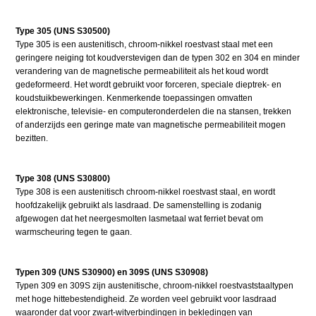
Type 305 (UNS S30500)
Type 305 is een austenitisch, chroom-nikkel roestvast staal met een
geringere neiging tot koudverstevigen dan de typen 302 en 304 en minder
verandering van de magnetische permeabiliteit als het koud wordt
gedeformeerd. Het wordt gebruikt voor forceren, speciale dieptrek- en
koudstuikbewerkingen. Kenmerkende toepassingen omvatten
elektronische, televisie- en computeronderdelen die na stansen, trekken
of anderzijds een geringe mate van magnetische permeabiliteit mogen
bezitten.
Type 308 (UNS S30800)
Type 308 is een austenitisch chroom-nikkel roestvast staal, en wordt
hoofdzakelijk gebruikt als lasdraad. De samenstelling is zodanig
afgewogen dat het neergesmolten lasmetaal wat ferriet bevat om
warmscheuring tegen te gaan.
Typen 309 (UNS S30900) en 309S (UNS S30908)
Typen 309 en 309S zijn austenitische, chroom-nikkel roestvaststaaltypen
met hoge hittebestendigheid. Ze worden veel gebruikt voor lasdraad
waaronder dat voor zwart-witverbindingen in bekledingen van