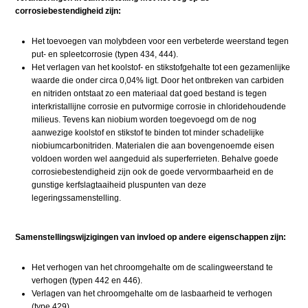
corrosiebestendigheid zijn:
Het toevoegen van molybdeen voor een verbeterde weerstand tegen
put- en spleetcorrosie (typen 434, 444).
Het verlagen van het koolstof- en stikstofgehalte tot een gezamenlijke
waarde die onder circa 0,04% ligt. Door het ontbreken van carbiden
en nitriden ontstaat zo een materiaal dat goed bestand is tegen
interkristallijne corrosie en putvormige corrosie in chloridehoudende
milieus. Tevens kan niobium worden toegevoegd om de nog
aanwezige koolstof en stikstof te binden tot minder schadelijke
niobiumcarbonitriden. Materialen die aan bovengenoemde eisen
voldoen worden wel aangeduid als superferrieten. Behalve goede
corrosiebestendigheid zijn ook de goede vervormbaarheid en de
gunstige kerfslagtaaiheid pluspunten van deze
legeringssamenstelling.
Samenstellingswijzigingen van invloed op andere eigenschappen zijn:
Het verhogen van het chroomgehalte om de scalingweerstand te
verhogen (typen 442 en 446).
Verlagen van het chroomgehalte om de lasbaarheid te verhogen
(type 429).