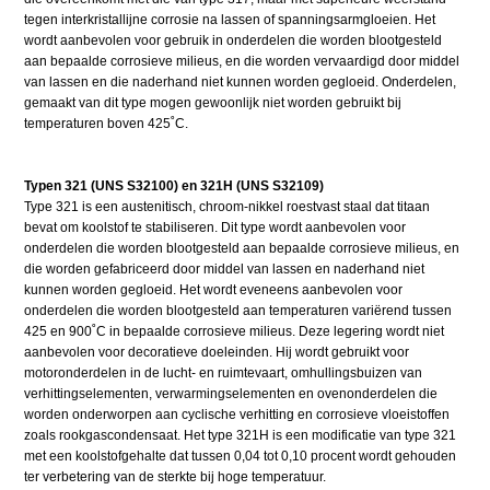
tegen interkristallijne corrosie na lassen of spanningsarmgloeien. Het
wordt aanbevolen voor gebruik in onderdelen die worden blootgesteld
aan bepaalde corrosieve milieus, en die worden vervaardigd door middel
van lassen en die naderhand niet kunnen worden gegloeid. Onderdelen,
gemaakt van dit type mogen gewoonlijk niet worden gebruikt bij
temperaturen boven 425˚C.
Typen 321 (UNS S32100) en 321H (UNS S32109)
Type 321 is een austenitisch, chroom-nikkel roestvast staal dat titaan
bevat om koolstof te stabiliseren. Dit type wordt aanbevolen voor
onderdelen die worden blootgesteld aan bepaalde corrosieve milieus, en
die worden gefabriceerd door middel van lassen en naderhand niet
kunnen worden gegloeid. Het wordt eveneens aanbevolen voor
onderdelen die worden blootgesteld aan temperaturen variërend tussen
425 en 900˚C in bepaalde corrosieve milieus. Deze legering wordt niet
aanbevolen voor decoratieve doeleinden. Hij wordt gebruikt voor
motoronderdelen in de lucht- en ruimtevaart, omhullingsbuizen van
verhittingselementen, verwarmingselementen en ovenonderdelen die
worden onderworpen aan cyclische verhitting en corrosieve vloeistoffen
zoals rookgascondensaat. Het type 321H is een modificatie van type 321
met een koolstofgehalte dat tussen 0,04 tot 0,10 procent wordt gehouden
ter verbetering van de sterkte bij hoge temperatuur.