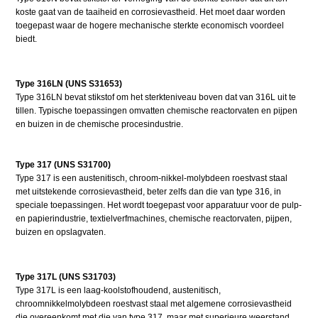
koste gaat van de taaiheid en corrosievastheid. Het moet daar worden
toegepast waar de hogere mechanische sterkte economisch voordeel
biedt.
Type 316LN (UNS S31653)
Type 316LN bevat stikstof om het sterkteniveau boven dat van 316L uit te
tillen. Typische toepassingen omvatten chemische reactorvaten en pijpen
en buizen in de chemische procesindustrie.
Type 317 (UNS S31700)
Type 317 is een austenitisch, chroom-nikkel-molybdeen roestvast staal
met uitstekende corrosievastheid, beter zelfs dan die van type 316, in
speciale toepassingen. Het wordt toegepast voor apparatuur voor de pulp-
en papierindustrie, textielverfmachines, chemische reactorvaten, pijpen,
buizen en opslagvaten.
Type 317L (UNS S31703)
Type 317L is een laag-koolstofhoudend, austenitisch,
chroomnikkelmolybdeen roestvast staal met algemene corrosievastheid
die overeenkomt met die van type 317, maar met superieure weerstand