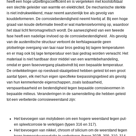
heeft een hoge uitzettingscoëfficiënt en is vergeleken met koolstofstaal
een slechte geleider van warmte en elektriciteit. De mechanische sterkte
is niet indrukwekkend, maar neemt aanzienlijk toe als gevolg van
kouddeformeren. De corrosiebestendigheid neemt hierbij af. Bij een hoge
graad van koude deformatie treedt er wat martensietvorming op, waardoor
het staal licht ferromagnetisch wordt. De aanwezigheid van een tweede
fase heeft een nadelige invloed op de corrosiebestendigheid. Als gevolg
van de austenitische structuur vertoont de kerfslagwaarde geen
plotselinge overgang van taai naar bros gedrag bij lagere temperaturen
en er mag ook bij lage temperatuur een taai gedrag worden verwacht. Het
materiaal is niet hardbaar door middel van een warmtebehandeling,
omdat er geen faseovergang plaatsvindt bij een bepaalde temperatuur.
De ontwikkelingen op roestvast-staalgebied hebben geleid tot een groot
aantal typen, elk met hun eigen specifieke toepassingsgebied als gevolg
van hun kenmerkende eigenschappen, zoals lasbaarheid,
verspaanbaarheid en bestendigheid tegen bepaalde corrosievormen in
bepaalde milieus. Veranderingen in de samenstelling die hebben geleid
tot een verbeterde corrosieweerstand zijn:
Het toevoegen van molybdeen om een hogere weerstand tegen put-
en spleetcorrosie te verkrijgen (typen 316 en 317).
Het toevoegen van nikkel, chroom of silicium om de weerstand tegen
hoge temperatuuroxydatie te verbeteren (typen 302B, 309, 310, 314,