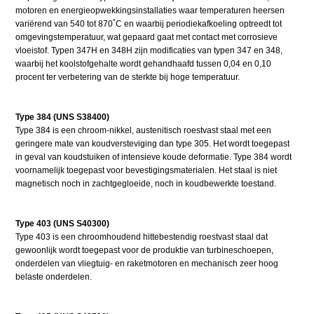
motoren en energieopwekkingsinstallaties waar temperaturen heersen
variërend van 540 tot 870˚C en waarbij periodiekafkoeling optreedt tot
omgevingstemperatuur, wat gepaard gaat met contact met corrosieve
vloeistof. Typen 347H en 348H zijn modificaties van typen 347 en 348,
waarbij het koolstofgehalte wordt gehandhaafd tussen 0,04 en 0,10
procent ter verbetering van de sterkte bij hoge temperatuur.
Type 384 (UNS S38400)
Type 384 is een chroom-nikkel, austenitisch roestvast staal met een
geringere mate van koudversteviging dan type 305. Het wordt toegepast
in geval van koudstuiken of intensieve koude deformatie. Type 384 wordt
voornamelijk toegepast voor bevestigingsmaterialen. Het staal is niet
magnetisch noch in zachtgegloeide, noch in koudbewerkte toestand.
Type 403 (UNS S40300)
Type 403 is een chroomhoudend hittebestendig roestvast staal dat
gewoonlijk wordt toegepast voor de produktie van turbineschoepen,
onderdelen van vliegtuig- en raketmotoren en mechanisch zeer hoog
belaste onderdelen.