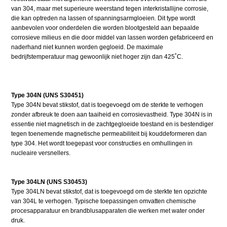
van 304, maar met superieure weerstand tegen interkristallijne corrosie,
die kan optreden na lassen of spanningsarmgloeien. Dit type wordt
aanbevolen voor onderdelen die worden blootgesteld aan bepaalde
corrosieve milieus en die door middel van lassen worden gefabriceerd en
naderhand niet kunnen worden gegloeid. De maximale
bedrijfstemperatuur mag gewoonlijk niet hoger zijn dan 425˚C.
Type 304N (UNS S30451)
Type 304N bevat stikstof, dat is toegevoegd om de sterkte te verhogen
zonder afbreuk te doen aan taaiheid en corrosievastheid. Type 304N is in
essentie niet magnetisch in de zachtgegloeide toestand en is bestendiger
tegen toenemende magnetische permeabiliteit bij kouddeformeren dan
type 304. Het wordt toegepast voor constructies en omhullingen in
nucleaire versnellers.
Type 304LN (UNS S30453)
Type 304LN bevat stikstof, dat is toegevoegd om de sterkte ten opzichte
van 304L te verhogen. Typische toepassingen omvatten chemische
procesapparatuur en brandblusapparaten die werken met water onder
druk.