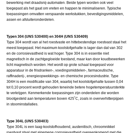
bewerking met draadsnij-automaten. Beide typen worden ook veel
toegepast als het gaat om vreten en happen te minimaliseren. Typische
toepassingen omvatten verspaande werkstukken, bevestigingsmiddelen,
assen en afsluiteronderdelen.
Typen 304 (UNS S30400) en 304H (UNS S30409)
Type 304 wordt van al het roestvaste en hittebestendige roestvast staal het
meest toegepast. Het maximum koolstofgehalte is lager dan dat van 302
en de corrosievastheid is wat hoger. Type 304 is in essentie niet
magnetisch in de zachtgegloeide toestand, maar kan door koudbewerken
licht magnetisch worden. Het wordt op grote schaal toegepast voor
apparatuur in de frisdranken-, voedingsmiddelen-, farmaceutische,
raffinaderij-, energieopwekkings- en chemische procesindustrie. Type
304H is een modificatie van 304, waarbij het koolstofgehalte tussen 0,04
tot 0,10 procent wordt gehouden teneinde betere hogetemperatuursterkte
te verkrijgen. Kenmerkende toepassingen zijn onderdelen die worden
blootgesteld aan temperaturen boven 425˚C, zoals in oververhitterpijpen
in stoominstallaties.
Type 304L (UNS S30403)
Type 304L is een laag-koolstofhoudend, austenitisch, chroomnikkel
roestvast staal met algemene corrosievastheid overeenkomend met die