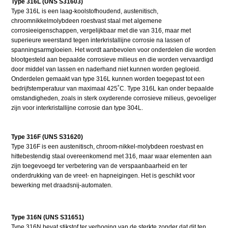
Type 316L (UNS S31603)
Type 316L is een laag-koolstofhoudend, austenitisch,
chroomnikkelmolybdeen roestvast staal met algemene
corrosieeigenschappen, vergelijkbaar met die van 316, maar met
superieure weerstand tegen interkristallijne corrosie na lassen of
spanningsarmgloeien. Het wordt aanbevolen voor onderdelen die worden
blootgesteld aan bepaalde corrosieve milieus en die worden vervaardigd
door middel van lassen en naderhand niet kunnen worden gegloeid.
Onderdelen gemaakt van type 316L kunnen worden toegepast tot een
bedrijfstemperatuur van maximaal 425˚C. Type 316L kan onder bepaalde
omstandigheden, zoals in sterk oxyderende corrosieve milieus, gevoeliger
zijn voor interkristallijne corrosie dan type 304L.
Type 316F (UNS S31620)
Type 316F is een austenitisch, chroom-nikkel-molybdeen roestvast en
hittebestendig staal overeenkomend met 316, maar waar elementen aan
zijn toegevoegd ter verbetering van de verspaanbaarheid en ter
onderdrukking van de vreet- en hapneigingen. Het is geschikt voor
bewerking met draadsnij-automaten.
Type 316N (UNS S31651)
Type 316N bevat stikstof ter verhoging van de sterkte zonder dat dit ten