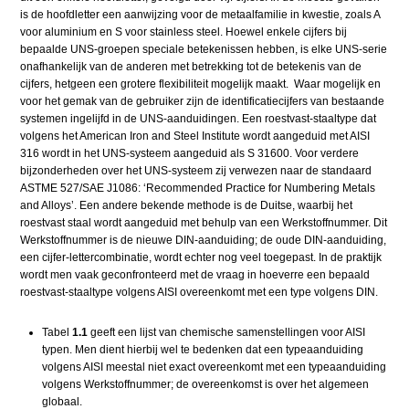
is de hoofdletter een aanwijzing voor de metaalfamilie in kwestie, zoals A
voor aluminium en S voor stainless steel. Hoewel enkele cijfers bij
bepaalde UNS-groepen speciale betekenissen hebben, is elke UNS-serie
onafhankelijk van de anderen met betrekking tot de betekenis van de
cijfers, hetgeen een grotere flexibiliteit mogelijk maakt. Waar mogelijk en
voor het gemak van de gebruiker zijn de identificatiecijfers van bestaande
systemen ingelijfd in de UNS-aanduidingen. Een roestvast-staaltype dat
volgens het American Iron and Steel Institute wordt aangeduid met AISI
316 wordt in het UNS-systeem aangeduid als S 31600. Voor verdere
bijzonderheden over het UNS-systeem zij verwezen naar de standaard
ASTME 527/SAE J1086: ‘Recommended Practice for Numbering Metals
and Alloys’. Een andere bekende methode is de Duitse, waarbij het
roestvast staal wordt aangeduid met behulp van een Werkstoffnummer. Dit
Werkstoffnummer is de nieuwe DIN-aanduiding; de oude DIN-aanduiding,
een cijfer-lettercombinatie, wordt echter nog veel toegepast. In de praktijk
wordt men vaak geconfronteerd met de vraag in hoeverre een bepaald
roestvast-staaltype volgens AISI overeenkomt met een type volgens DIN.
Tabel
1.1
geeft een lijst van chemische samenstellingen voor AISI
typen. Men dient hierbij wel te bedenken dat een typeaanduiding
volgens AISI meestal niet exact overeenkomt met een typeaanduiding
volgens Werkstoffnummer; de overeenkomst is over het algemeen
globaal.