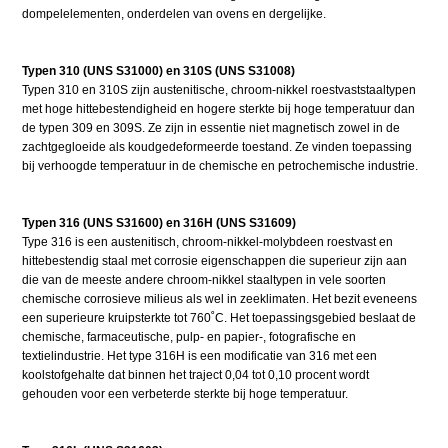
dompelelementen, onderdelen van ovens en dergelijke.
Typen 310 (UNS S31000) en 310S (UNS S31008)
Typen 310 en 310S zijn austenitische, chroom-nikkel roestvaststaaltypen
met hoge hittebestendigheid en hogere sterkte bij hoge temperatuur dan
de typen 309 en 309S. Ze zijn in essentie niet magnetisch zowel in de
zachtgegloeide als koudgedeformeerde toestand. Ze vinden toepassing
bij verhoogde temperatuur in de chemische en petrochemische industrie.
Typen 316 (UNS S31600) en 316H (UNS S31609)
Type 316 is een austenitisch, chroom-nikkel-molybdeen roestvast en
hittebestendig staal met corrosie eigenschappen die superieur zijn aan
die van de meeste andere chroom-nikkel staaltypen in vele soorten
chemische corrosieve milieus als wel in zeeklimaten. Het bezit eveneens
een superieure kruipsterkte tot 760˚C. Het toepassingsgebied beslaat de
chemische, farmaceutische, pulp- en papier-, fotografische en
textielindustrie. Het type 316H is een modificatie van 316 met een
koolstofgehalte dat binnen het traject 0,04 tot 0,10 procent wordt
gehouden voor een verbeterde sterkte bij hoge temperatuur.