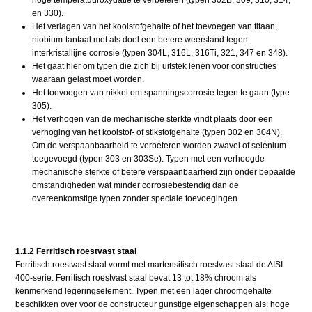
en 330).
Het verlagen van het koolstofgehalte of het toevoegen van titaan,
niobium-tantaal met als doel een betere weerstand tegen
interkristallijne corrosie (typen 304L, 316L, 316Ti, 321, 347 en 348).
Het gaat hier om typen die zich bij uitstek lenen voor constructies
waaraan gelast moet worden.
Het toevoegen van nikkel om spanningscorrosie tegen te gaan (type
305).
Het verhogen van de mechanische sterkte vindt plaats door een
verhoging van het koolstof- of stikstofgehalte (typen 302 en 304N).
Om de verspaanbaarheid te verbeteren worden zwavel of selenium
toegevoegd (typen 303 en 303Se). Typen met een verhoogde
mechanische sterkte of betere verspaanbaarheid zijn onder bepaalde
omstandigheden wat minder corrosiebestendig dan de
overeenkomstige typen zonder speciale toevoegingen.
1.1.2 Ferritisch roestvast staal
Ferritisch roestvast staal vormt met martensitisch roestvast staal de AISI
400-serie. Ferritisch roestvast staal bevat 13 tot 18% chroom als
kenmerkend legeringselement. Typen met een lager chroomgehalte
beschikken over voor de constructeur gunstige eigenschappen als: hoge