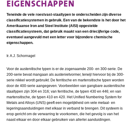
EIGENSCHAPPEN
Teneinde de vele roestvast-staaltypen te onderscheiden zijn diverse
classificatiesystemen in gebruik. Een van de bekendste is het door het
Amerikaanse Iron and Steel Institute (AISI) opgestelde
classificatiesysteem, dat gebruik maakt van een driecijferige code,
eventueel aangevuld met een letter voor bijzondere chemische
eigenschappen.
Ir. A.J. Schornagel
Voor de austenitische typen is er de zogenaamde 200- en 300-serie. De
200-serie bevat mangaan als austenietvormer, terwijl hiervoor bij de 300-
serie nikkel wordt gebruikt. De ferritische en martensitische typen worden
door de 400-serie aangegeven. Voorbeelden van gangbare austenitische
staaltypen zijn 304 en 316; van ferritische, de typen 430 en 446; en van
martensitische, de typen 410 en 420. Het Unified Numbering System for
Metals and Alloys (UNS) geeft een mogelijkheid om vele metaal- en
legeringsaanduidingen met elkaar in verband te brengen. Dit systeem is
erop gericht om de verwarring te voorkomen, die het gevolg is van het
naast elkaar en door elkaar gebruiken van allerlei aanduidingen.