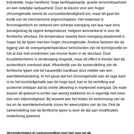
treksterkte, hoge hardheid, hoge kerfslagwaarde, goede vervormbaarheid
en een redelijke lasbaarheid. Door te kiezen voor een hoger
chroomgehalte neemt de corrosiebestendigheid toe, maar dit gaat ten
koste van de mechanische eigenschappen. Het materiaal is
ferromagnetisch en vertoont een scherpe overgang van taai naar bros
breukgedrag bij lagere temperaturen, hetgeen kenmerkend is voor de
ferritische structuur. De temperatuur waarbij deze overgang plaatsvindt is
hoger bij de typen met een hoger chroomgehalte. Andere factoren die de
ligging van de overgangstemperatuur beïnvloeden zijn de korrelgrootte en
het al dan niet voorkomen van brosse fasen in de structuur. Door
kouddeformeren is versteviging mogelijk, maar dit effect is minder dan bij
austenitisch roestvast staal. Afhankelijk van de samenstelling zijn de
ferritische typen niet tot nauwelijks hardbaar door middel van een
warmtebehandeling. In het geval dat het chroomgehalte aan de lage kant
is en het koolstofgehalte aan de hoge kant, kan er bij verhitting wat
austeniet ontstaan dat bij snelle afkoeling in martensiet overgaat. De mate
waarin dit gebeurt is echter van weinig betekenis en is eigenlijk niet meer
dan een bijkomstigheid. Bij laswerk kan het leiden tot verbrossing van de
las en de warmtebeïnvloede zones ter weerszijden van de las. Ook de
samenstelling van de ferritische typen is door de tijd aan modificaties
onderhevig geweest.
Veranderingen in samenstelling met het oog op de