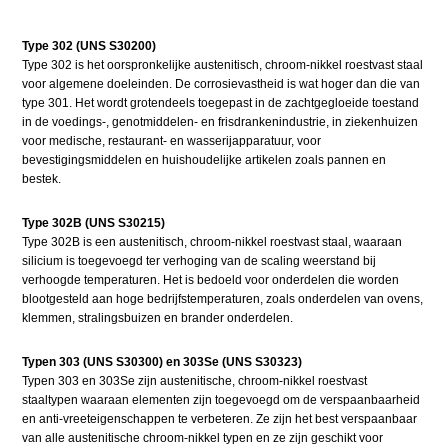
Type 302 (UNS S30200)
Type 302 is het oorspronkelijke austenitisch, chroom-nikkel roestvast staal
voor algemene doeleinden. De corrosievastheid is wat hoger dan die van
type 301. Het wordt grotendeels toegepast in de zachtgegloeide toestand
in de voedings-, genotmiddelen- en frisdrankenindustrie, in ziekenhuizen
voor medische, restaurant- en wasserijapparatuur, voor
bevestigingsmiddelen en huishoudelijke artikelen zoals pannen en
bestek.
Type 302B (UNS S30215)
Type 302B is een austenitisch, chroom-nikkel roestvast staal, waaraan
silicium is toegevoegd ter verhoging van de scaling weerstand bij
verhoogde temperaturen. Het is bedoeld voor onderdelen die worden
blootgesteld aan hoge bedrijfstemperaturen, zoals onderdelen van ovens,
klemmen, stralingsbuizen en brander onderdelen.
Typen 303 (UNS S30300) en 303Se (UNS S30323)
Typen 303 en 303Se zijn austenitische, chroom-nikkel roestvast
staaltypen waaraan elementen zijn toegevoegd om de verspaanbaarheid
en anti-vreeteigenschappen te verbeteren. Ze zijn het best verspaanbaar
van alle austenitische chroom-nikkel typen en ze zijn geschikt voor