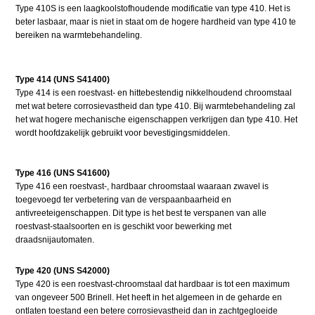
Type 410S is een laagkoolstofhoudende modificatie van type 410. Het is
beter lasbaar, maar is niet in staat om de hogere hardheid van type 410 te
bereiken na warmtebehandeling.
Type 414 (UNS S41400)
Type 414 is een roestvast- en hittebestendig nikkelhoudend chroomstaal
met wat betere corrosievastheid dan type 410. Bij warmtebehandeling zal
het wat hogere mechanische eigenschappen verkrijgen dan type 410. Het
wordt hoofdzakelijk gebruikt voor bevestigingsmiddelen.
Type 416 (UNS S41600)
Type 416 een roestvast-, hardbaar chroomstaal waaraan zwavel is
toegevoegd ter verbetering van de verspaanbaarheid en
antivreeteigenschappen. Dit type is het best te verspanen van alle
roestvast-staalsoorten en is geschikt voor bewerking met
draadsnijautomaten.
Type 420 (UNS S42000)
Type 420 is een roestvast-chroomstaal dat hardbaar is tot een maximum
van ongeveer 500 Brinell. Het heeft in het algemeen in de geharde en
ontlaten toestand een betere corrosievastheid dan in zachtgegloeide