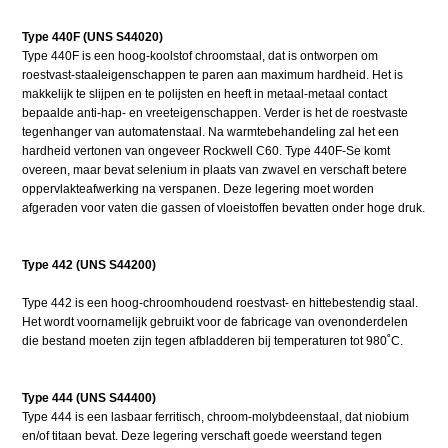
Type 440F (UNS S44020)
Type 440F is een hoog-koolstof chroomstaal, dat is ontworpen om
roestvast-staaleigenschappen te paren aan maximum hardheid. Het is
makkelijk te slijpen en te polijsten en heeft in metaal-metaal contact
bepaalde anti-hap- en vreeteigenschappen. Verder is het de roestvaste
tegenhanger van automatenstaal. Na warmtebehandeling zal het een
hardheid vertonen van ongeveer Rockwell C60. Type 440F-Se komt
overeen, maar bevat selenium in plaats van zwavel en verschaft betere
oppervlakteafwerking na verspanen. Deze legering moet worden
afgeraden voor vaten die gassen of vloeistoffen bevatten onder hoge druk.
Type 442 (UNS S44200)
Type 442 is een hoog-chroomhoudend roestvast- en hittebestendig staal.
Het wordt voornamelijk gebruikt voor de fabricage van ovenonderdelen
die bestand moeten zijn tegen afbladderen bij temperaturen tot 980˚C.
Type 444 (UNS S44400)
Type 444 is een lasbaar ferritisch, chroom-molybdeenstaal, dat niobium
en/of titaan bevat. Deze legering verschaft goede weerstand tegen