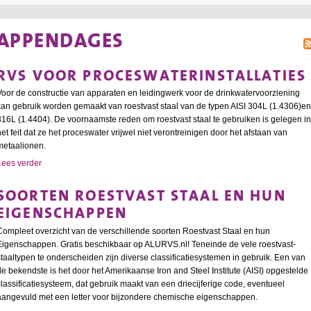
APPENDAGES
RVS VOOR PROCESWATERINSTALLATIES
Voor de constructie van apparaten en leidingwerk voor de drinkwatervoorziening
kan gebruik worden gemaakt van roestvast staal van de typen AISI 304L (1.4306)en
316L (1.4404). De voornaamste reden om roestvast staal te gebruiken is gelegen in
het feit dat ze het proceswater vrijwel niet verontreinigen door het afstaan van
metaalionen.
Lees verder
SOORTEN ROESTVAST STAAL EN HUN
EIGENSCHAPPEN
Compleet overzicht van de verschillende soorten Roestvast Staal en hun
Eigenschappen. Gratis beschikbaar op ALURVS.nl! Teneinde de vele roestvast-
staaltypen te onderscheiden zijn diverse classificatiesystemen in gebruik. Een van
de bekendste is het door het Amerikaanse Iron and Steel Institute (AISI) opgestelde
classificatiesysteem, dat gebruik maakt van een driecijferige code, eventueel
aangevuld met een letter voor bijzondere chemische eigenschappen.