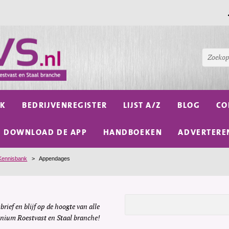
NK
BEDRIJVENREGISTER
LIJST A/Z
BLOG
CO
DOWNLOAD DE APP
HANDBOEKEN
ADVERTERE
Kennisbank
>
Appendages
brief en blijf op de hoogte van alle
inium Roestvast en Staal branche!