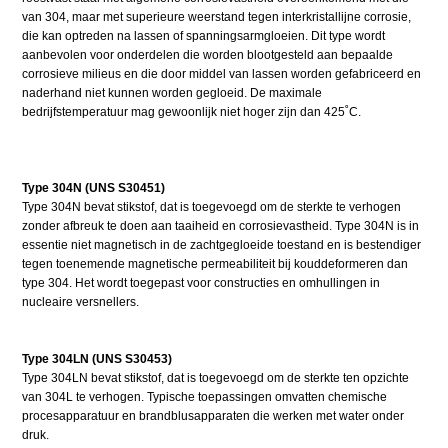
van 304, maar met superieure weerstand tegen interkristallijne corrosie,
die kan optreden na lassen of spanningsarmgloeien. Dit type wordt
aanbevolen voor onderdelen die worden blootgesteld aan bepaalde
corrosieve milieus en die door middel van lassen worden gefabriceerd en
naderhand niet kunnen worden gegloeid. De maximale
bedrijfstemperatuur mag gewoonlijk niet hoger zijn dan 425˚C.
Type 304N (UNS S30451)
Type 304N bevat stikstof, dat is toegevoegd om de sterkte te verhogen
zonder afbreuk te doen aan taaiheid en corrosievastheid. Type 304N is in
essentie niet magnetisch in de zachtgegloeide toestand en is bestendiger
tegen toenemende magnetische permeabiliteit bij kouddeformeren dan
type 304. Het wordt toegepast voor constructies en omhullingen in
nucleaire versnellers.
Type 304LN (UNS S30453)
Type 304LN bevat stikstof, dat is toegevoegd om de sterkte ten opzichte
van 304L te verhogen. Typische toepassingen omvatten chemische
procesapparatuur en brandblusapparaten die werken met water onder
druk.