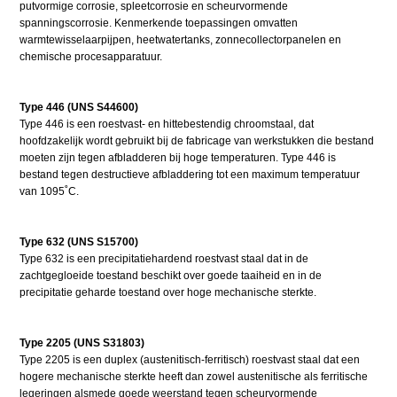
putvormige corrosie, spleetcorrosie en scheurvormende
spanningscorrosie. Kenmerkende toepassingen omvatten
warmtewisselaarpijpen, heetwatertanks, zonnecollectorpanelen en
chemische procesapparatuur.
Type 446 (UNS S44600)
Type 446 is een roestvast- en hittebestendig chroomstaal, dat
hoofdzakelijk wordt gebruikt bij de fabricage van werkstukken die bestand
moeten zijn tegen afbladderen bij hoge temperaturen. Type 446 is
bestand tegen destructieve afbladdering tot een maximum temperatuur
van 1095˚C.
Type 632 (UNS S15700)
Type 632 is een precipitatiehardend roestvast staal dat in de
zachtgegloeide toestand beschikt over goede taaiheid en in de
precipitatie geharde toestand over hoge mechanische sterkte.
Type 2205 (UNS S31803)
Type 2205 is een duplex (austenitisch-ferritisch) roestvast staal dat een
hogere mechanische sterkte heeft dan zowel austenitische als ferritische
legeringen alsmede goede weerstand tegen scheurvormende