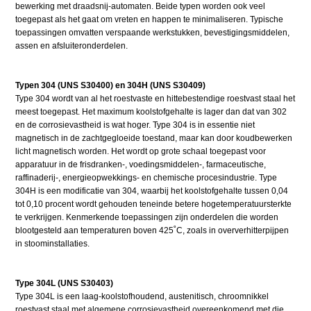
bewerking met draadsnij-automaten. Beide typen worden ook veel
toegepast als het gaat om vreten en happen te minimaliseren. Typische
toepassingen omvatten verspaande werkstukken, bevestigingsmiddelen,
assen en afsluiteronderdelen.
Typen 304 (UNS S30400) en 304H (UNS S30409)
Type 304 wordt van al het roestvaste en hittebestendige roestvast staal het
meest toegepast. Het maximum koolstofgehalte is lager dan dat van 302
en de corrosievastheid is wat hoger. Type 304 is in essentie niet
magnetisch in de zachtgegloeide toestand, maar kan door koudbewerken
licht magnetisch worden. Het wordt op grote schaal toegepast voor
apparatuur in de frisdranken-, voedingsmiddelen-, farmaceutische,
raffinaderij-, energieopwekkings- en chemische procesindustrie. Type
304H is een modificatie van 304, waarbij het koolstofgehalte tussen 0,04
tot 0,10 procent wordt gehouden teneinde betere hogetemperatuursterkte
te verkrijgen. Kenmerkende toepassingen zijn onderdelen die worden
blootgesteld aan temperaturen boven 425˚C, zoals in oververhitterpijpen
in stoominstallaties.
Type 304L (UNS S30403)
Type 304L is een laag-koolstofhoudend, austenitisch, chroomnikkel
roestvast staal met algemene corrosievastheid overeenkomend met die