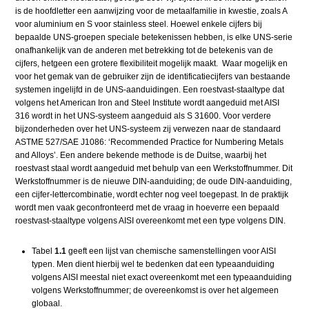
is de hoofdletter een aanwijzing voor de metaalfamilie in kwestie, zoals A
voor aluminium en S voor stainless steel. Hoewel enkele cijfers bij
bepaalde UNS-groepen speciale betekenissen hebben, is elke UNS-serie
onafhankelijk van de anderen met betrekking tot de betekenis van de
cijfers, hetgeen een grotere flexibiliteit mogelijk maakt. Waar mogelijk en
voor het gemak van de gebruiker zijn de identificatiecijfers van bestaande
systemen ingelijfd in de UNS-aanduidingen. Een roestvast-staaltype dat
volgens het American Iron and Steel Institute wordt aangeduid met AISI
316 wordt in het UNS-systeem aangeduid als S 31600. Voor verdere
bijzonderheden over het UNS-systeem zij verwezen naar de standaard
ASTME 527/SAE J1086: ‘Recommended Practice for Numbering Metals
and Alloys’. Een andere bekende methode is de Duitse, waarbij het
roestvast staal wordt aangeduid met behulp van een Werkstoffnummer. Dit
Werkstoffnummer is de nieuwe DIN-aanduiding; de oude DIN-aanduiding,
een cijfer-lettercombinatie, wordt echter nog veel toegepast. In de praktijk
wordt men vaak geconfronteerd met de vraag in hoeverre een bepaald
roestvast-staaltype volgens AISI overeenkomt met een type volgens DIN.
Tabel
1.1
geeft een lijst van chemische samenstellingen voor AISI
typen. Men dient hierbij wel te bedenken dat een typeaanduiding
volgens AISI meestal niet exact overeenkomt met een typeaanduiding
volgens Werkstoffnummer; de overeenkomst is over het algemeen
globaal.