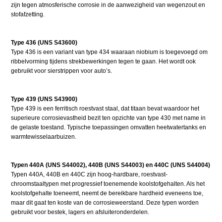
zijn tegen atmosferische corrosie in de aanwezigheid van wegenzout en
stofafzetting.
Type 436 (UNS S43600)
Type 436 is een variant van type 434 waaraan niobium is toegevoegd om
ribbelvorming tijdens strekbewerkingen tegen te gaan. Het wordt ook
gebruikt voor sierstrippen voor auto’s.
Type 439 (UNS S43900)
Type 439 is een ferritisch roestvast staal, dat titaan bevat waardoor het
superieure corrosievastheid bezit ten opzichte van type 430 met name in
de gelaste toestand. Typische toepassingen omvatten heetwatertanks en
warmtewisselaarbuizen.
Typen 440A (UNS S44002), 440B (UNS S44003) en 440C (UNS S44004)
Typen 440A, 440B en 440C zijn hoog-hardbare, roestvast-
chroomstaaltypen met progressief toenemende koolstofgehalten. Als het
koolstofgehalte toeneemt, neemt de bereikbare hardheid eveneens toe,
maar dit gaat ten koste van de corrosieweerstand. Deze typen worden
gebruikt voor bestek, lagers en afsluiteronderdelen.