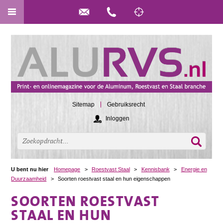
Sitemap
Gebruiksrecht
Inloggen
U bent nu hier
Homepage
>
Roestvast Staal
>
Kennisbank
>
Energie en
Duurzaamheid
>
Soorten roestvast staal en hun eigenschappen
SOORTEN ROESTVAST
STAAL EN HUN