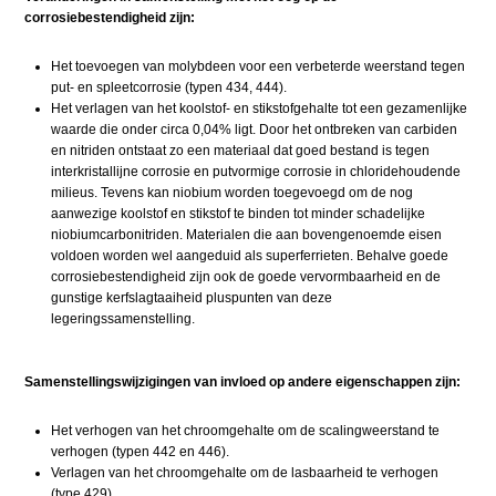
corrosiebestendigheid zijn:
Het toevoegen van molybdeen voor een verbeterde weerstand tegen
put- en spleetcorrosie (typen 434, 444).
Het verlagen van het koolstof- en stikstofgehalte tot een gezamenlijke
waarde die onder circa 0,04% ligt. Door het ontbreken van carbiden
en nitriden ontstaat zo een materiaal dat goed bestand is tegen
interkristallijne corrosie en putvormige corrosie in chloridehoudende
milieus. Tevens kan niobium worden toegevoegd om de nog
aanwezige koolstof en stikstof te binden tot minder schadelijke
niobiumcarbonitriden. Materialen die aan bovengenoemde eisen
voldoen worden wel aangeduid als superferrieten. Behalve goede
corrosiebestendigheid zijn ook de goede vervormbaarheid en de
gunstige kerfslagtaaiheid pluspunten van deze
legeringssamenstelling.
Samenstellingswijzigingen van invloed op andere eigenschappen zijn:
Het verhogen van het chroomgehalte om de scalingweerstand te
verhogen (typen 442 en 446).
Verlagen van het chroomgehalte om de lasbaarheid te verhogen
(type 429).