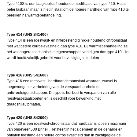
Type 410S is een laagkoolstofhoudende modificatie van type 410. Het is
beter lasbaar, maar is niet in staat om de hogere hardheid van type 410 te
bereiken na warmtebehandeling.
Type 414 (UNS S41400)
Type 414 is een roestvast- en hittebestendig nikkelhoudend chroomstaal
met wat betere corrosievastheid dan type 410. Bij warmtebehandeling zal
het wat hogere mechanische eigenschappen verkrijgen dan type 410. Het
wordt hoofdzakelijk gebruikt voor bevestigingsmiddelen.
Type 416 (UNS S41600)
Type 416 een roestvast-, hardbaar chroomstaal waaraan zwavel is
toegevoegd ter verbetering van de verspaanbaarheid en
antivreeteigenschappen. Dit type is het best te verspanen van alle
roestvast-staalsoorten en is geschikt voor bewerking met
draadsnijautomaten.
Type 420 (UNS S42000)
Type 420 is een roestvast-chroomstaal dat hardbaar is tot een maximum
van ongeveer 500 Brinell. Het heeft in het algemeen in de geharde en
ontlaten toestand een betere corrosievastheid dan in zachtgegloeide