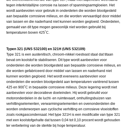
tegen interkristallijne corrosie na lassen of spanningsarmgloeien. Het
wordt aanbevolen voor gebruik in onderdelen die worden blootgesteld
aan bepaalde corrosieve milieus, en die worden vervaardigd door middel
van lassen en die naderhand niet kunnen worden gegloeid. Onderdelen,
gemaakt van dit type mogen gewoonlijk niet worden gebruikt bij
temperaturen boven 425˚C.
Typen 321 (UNS S32100) en 321H (UNS S32109)
Type 321 is een austenitisch, chroom-nikkel roestvast staal dat titaan
bevat om koolstof te stabiliseren. Dit type wordt aanbevolen voor
onderdelen die worden blootgesteld aan bepaalde corrosieve milieus, en
die worden gefabriceerd door middel van lassen en naderhand niet
kunnen worden gegloeid. Het wordt eveneens aanbevolen voor
onderdelen die worden blootgesteld aan temperaturen variërend tussen
425 en 900˚C in bepaalde corrosieve milieus. Deze legering wordt niet
aanbevolen voor decoratieve doeleinden. Hij wordt gebruikt voor
motoronderdelen in de lucht- en ruimtevaart, omhullingsbuizen van
verhittingselementen, verwarmingselementen en ovenonderdelen die
worden onderworpen aan cyclische verhitting en corrosieve vloeistoffen
zoals rookgascondensaat. Het type 321H is een modificatie van type 321
met een koolstofgehalte dat tussen 0,04 tot 0,10 procent wordt gehouden
ter verbetering van de sterkte bij hoge temperatuur.