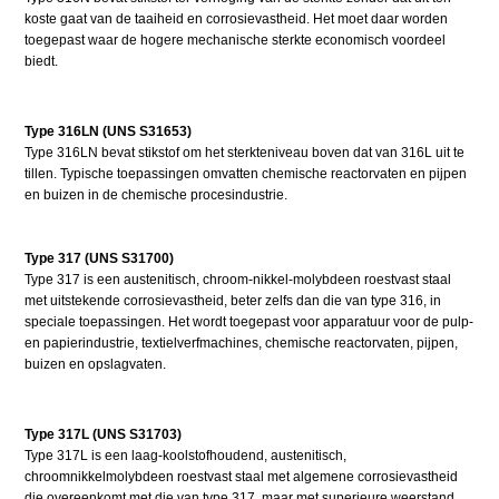
koste gaat van de taaiheid en corrosievastheid. Het moet daar worden
toegepast waar de hogere mechanische sterkte economisch voordeel
biedt.
Type 316LN (UNS S31653)
Type 316LN bevat stikstof om het sterkteniveau boven dat van 316L uit te
tillen. Typische toepassingen omvatten chemische reactorvaten en pijpen
en buizen in de chemische procesindustrie.
Type 317 (UNS S31700)
Type 317 is een austenitisch, chroom-nikkel-molybdeen roestvast staal
met uitstekende corrosievastheid, beter zelfs dan die van type 316, in
speciale toepassingen. Het wordt toegepast voor apparatuur voor de pulp-
en papierindustrie, textielverfmachines, chemische reactorvaten, pijpen,
buizen en opslagvaten.
Type 317L (UNS S31703)
Type 317L is een laag-koolstofhoudend, austenitisch,
chroomnikkelmolybdeen roestvast staal met algemene corrosievastheid
die overeenkomt met die van type 317, maar met superieure weerstand