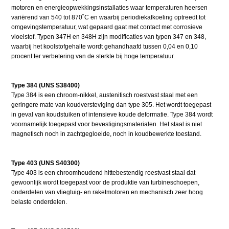
motoren en energieopwekkingsinstallaties waar temperaturen heersen
variërend van 540 tot 870˚C en waarbij periodiekafkoeling optreedt tot
omgevingstemperatuur, wat gepaard gaat met contact met corrosieve
vloeistof. Typen 347H en 348H zijn modificaties van typen 347 en 348,
waarbij het koolstofgehalte wordt gehandhaafd tussen 0,04 en 0,10
procent ter verbetering van de sterkte bij hoge temperatuur.
Type 384 (UNS S38400)
Type 384 is een chroom-nikkel, austenitisch roestvast staal met een
geringere mate van koudversteviging dan type 305. Het wordt toegepast
in geval van koudstuiken of intensieve koude deformatie. Type 384 wordt
voornamelijk toegepast voor bevestigingsmaterialen. Het staal is niet
magnetisch noch in zachtgegloeide, noch in koudbewerkte toestand.
Type 403 (UNS S40300)
Type 403 is een chroomhoudend hittebestendig roestvast staal dat
gewoonlijk wordt toegepast voor de produktie van turbineschoepen,
onderdelen van vliegtuig- en raketmotoren en mechanisch zeer hoog
belaste onderdelen.