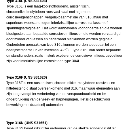
Type 316L (UNS S31603)
Type 316L is een laag-koolstofhoudend, austenitisch,
chroomnikkelmolybdeen roestvast staal met algemene
corrosieeigenschappen, vergelijkbaar met die van 316, maar met
superieure weerstand tegen interkristallijne corrosie na lassen of
spanningsarmgloeien. Het wordt aanbevolen voor onderdelen die worden
blootgesteld aan bepaalde corrosieve milieus en die worden vervaardigd
door middel van lassen en naderhand niet kunnen worden gegloeid.
Onderdelen gemaakt van type 316L kunnen worden toegepast tot een
bedrijfstemperatuur van maximaal 425˚C. Type 316L kan onder bepaalde
omstandigheden, zoals in sterk oxyderende corrosieve milieus, gevoeliger
zijn voor interkristallijne corrosie dan type 304L.
Type 316F (UNS S31620)
Type 316F is een austenitisch, chroom-nikkel-molybdeen roestvast en
hittebestendig staal overeenkomend met 316, maar waar elementen aan
zijn toegevoegd ter verbetering van de verspaanbaarheid en ter
onderdrukking van de vreet- en hapneigingen. Het is geschikt voor
bewerking met draadsnij-automaten.
Type 316N (UNS S31651)
Type 316N bevat stikstof ter verhoging van de sterkte zonder dat dit ten