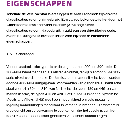
EIGENSCHAPPEN
Teneinde de vele roestvast-staaltypen te onderscheiden zijn diverse
classificatiesystemen in gebruik. Een van de bekendste is het door het
Amerikaanse Iron and Steel Institute (AISI) opgestelde
classificatiesysteem, dat gebruik maakt van een driecijferige code,
eventueel aangevuld met een letter voor bijzondere chemische
eigenschappen.
Ir. A.J. Schornagel
Voor de austenitische typen is er de zogenaamde 200- en 300-serie. De
200-serie bevat mangaan als austenietvormer, terwijl hiervoor bij de 300-
serie nikkel wordt gebruikt. De ferritische en martensitische typen worden
door de 400-serie aangegeven. Voorbeelden van gangbare austenitische
staaltypen zijn 304 en 316; van ferritische, de typen 430 en 446; en van
martensitische, de typen 410 en 420. Het Unified Numbering System for
Metals and Alloys (UNS) geeft een mogelijkheid om vele metaal- en
legeringsaanduidingen met elkaar in verband te brengen. Dit systeem is
erop gericht om de verwarring te voorkomen, die het gevolg is van het
naast elkaar en door elkaar gebruiken van allerlei aanduidingen.