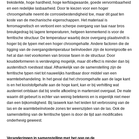
treksterkte, hoge hardheid, hoge kerfslagwaarde, goede vervormbaarheid
en een redelijke lasbaarheid. Door te kiezen voor een hoger
chroomgehalte neemt de corrosiebestendigheid toe, maar dit gaat ten
koste van de mechanische eigenschappen. Het materiaal is
ferromagnetisch en vertoont een scherpe overgang van taai naar bros
breukgedrag bij lagere temperaturen, hetgeen kenmerkend is voor de
ferritische structuur. De temperatuur waarbij deze overgang plaatsvindt is
hoger bij de typen met een hoger chroomgehalte. Andere factoren die de
ligging van de overgangstemperatuur beïnvloeden zijn de korrelgrootte en
het al dan niet voorkomen van brosse fasen in de structuur. Door
kouddeformeren is versteviging mogelijk, maar dit effect is minder dan bij
austenitisch roestvast staal. Afhankelijk van de samenstelling zijn de
ferritische typen niet tot nauwelijks hardbaar door middel van een
warmtebehandeling. In het geval dat het chroomgehalte aan de lage kant
is en het koolstofgehalte aan de hoge kant, kan er bij verhitting wat
austeniet ontstaan dat bij snelle afkoeling in martensiet overgaat. De mate
waarin dit gebeurt is echter van weinig betekenis en is eigenlijk niet meer
dan een bijkomstigheid. Bij laswerk kan het leiden tot verbrossing van de
las en de warmtebeïnvloede zones ter weerszijden van de las. Ook de
samenstelling van de ferritische typen is door de tijd aan modificaties
onderhevig geweest.
Veranderingen in samenstelling met het oog op de