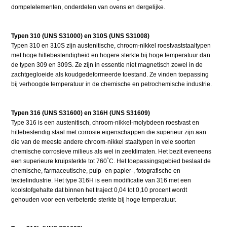
dompelelementen, onderdelen van ovens en dergelijke.
Typen 310 (UNS S31000) en 310S (UNS S31008)
Typen 310 en 310S zijn austenitische, chroom-nikkel roestvaststaaltypen
met hoge hittebestendigheid en hogere sterkte bij hoge temperatuur dan
de typen 309 en 309S. Ze zijn in essentie niet magnetisch zowel in de
zachtgegloeide als koudgedeformeerde toestand. Ze vinden toepassing
bij verhoogde temperatuur in de chemische en petrochemische industrie.
Typen 316 (UNS S31600) en 316H (UNS S31609)
Type 316 is een austenitisch, chroom-nikkel-molybdeen roestvast en
hittebestendig staal met corrosie eigenschappen die superieur zijn aan
die van de meeste andere chroom-nikkel staaltypen in vele soorten
chemische corrosieve milieus als wel in zeeklimaten. Het bezit eveneens
een superieure kruipsterkte tot 760˚C. Het toepassingsgebied beslaat de
chemische, farmaceutische, pulp- en papier-, fotografische en
textielindustrie. Het type 316H is een modificatie van 316 met een
koolstofgehalte dat binnen het traject 0,04 tot 0,10 procent wordt
gehouden voor een verbeterde sterkte bij hoge temperatuur.