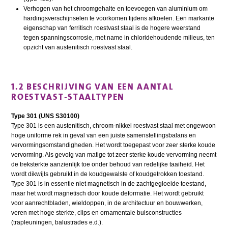
Verhogen van het chroomgehalte en toevoegen van aluminium om
hardingsverschijnselen te voorkomen tijdens afkoelen. Een markante
eigenschap van ferritisch roestvast staal is de hogere weerstand
tegen spanningscorrosie, met name in chloridehoudende milieus, ten
opzicht van austenitisch roestvast staal.
1.2 BESCHRIJVING VAN EEN AANTAL
ROESTVAST-STAALTYPEN
Type 301 (UNS S30100)
Type 301 is een austenitisch, chroom-nikkel roestvast staal met ongewoon
hoge uniforme rek in geval van een juiste samenstellingsbalans en
vervormingsomstandigheden. Het wordt toegepast voor zeer sterke koude
vervorming. Als gevolg van matige tot zeer sterke koude vervorming neemt
de treksterkte aanzienlijk toe onder behoud van redelijke taaiheid. Het
wordt dikwijls gebruikt in de koudgewalste of koudgetrokken toestand.
Type 301 is in essentie niet magnetisch in de zachtgegloeide toestand,
maar het wordt magnetisch door koude deformatie. Het wordt gebruikt
voor aanrechtbladen, wieldoppen, in de architectuur en bouwwerken,
veren met hoge sterkte, clips en ornamentale buisconstructies
(trapleuningen, balustrades e.d.).