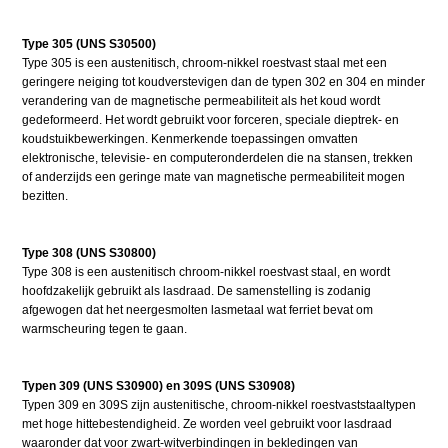
Type 305 (UNS S30500)
Type 305 is een austenitisch, chroom-nikkel roestvast staal met een
geringere neiging tot koudverstevigen dan de typen 302 en 304 en minder
verandering van de magnetische permeabiliteit als het koud wordt
gedeformeerd. Het wordt gebruikt voor forceren, speciale dieptrek- en
koudstuikbewerkingen. Kenmerkende toepassingen omvatten
elektronische, televisie- en computeronderdelen die na stansen, trekken
of anderzijds een geringe mate van magnetische permeabiliteit mogen
bezitten.
Type 308 (UNS S30800)
Type 308 is een austenitisch chroom-nikkel roestvast staal, en wordt
hoofdzakelijk gebruikt als lasdraad. De samenstelling is zodanig
afgewogen dat het neergesmolten lasmetaal wat ferriet bevat om
warmscheuring tegen te gaan.
Typen 309 (UNS S30900) en 309S (UNS S30908)
Typen 309 en 309S zijn austenitische, chroom-nikkel roestvaststaaltypen
met hoge hittebestendigheid. Ze worden veel gebruikt voor lasdraad
waaronder dat voor zwart-witverbindingen in bekledingen van