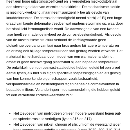
heeft een hoge uitzettingscoëfficiënt en is vergeleken met koolstofstaal
een slechte geleider van warmte en elektriciteit. De mechanische sterkte
is niet indrukwekkend, maar neemt aanzienlijk toe als gevolg van
kouddeformeren. De corrosiebestendigheid neemt hierbij af. Bij een hoge
graad van koude deformatie treedt er wat martensietvorming op, waardoor
het staal licht ferromagnetisch wordt. De aanwezigheid van een tweede
fase heeft een nadelige invloed op de corrosiebestendigheid. Als gevolg
van de austenitische structuur vertoont de kerfslagwaarde geen
plotselinge overgang van taai naar bros gedrag bij lagere temperaturen
en er mag ook bij lage temperatuur een taai gedrag worden verwacht. Het
materiaal is niet hardbaar door middel van een warmtebehandeling,
omdat er geen faseovergang plaatsvindt bij een bepaalde temperatuur.
De ontwikkelingen op roestvast-staalgebied hebben geleid tot een groot
aantal typen, elk met hun eigen specifieke toepassingsgebied als gevolg
van hun kenmerkende eigenschappen, zoals lasbaarheid,
verspaanbaarheid en bestendigheid tegen bepaalde corrosievormen in
bepaalde milieus. Veranderingen in de samenstelling die hebben geleid
tot een verbeterde corrosieweerstand zijn:
Het toevoegen van molybdeen om een hogere weerstand tegen put-
en spleetcorrosie te verkrijgen (typen 316 en 317).
Het toevoegen van nikkel, chroom of silicium om de weerstand tegen
hoge temperatuuroxydatie te verbeteren (typen 302B, 309, 310, 314,