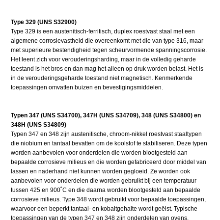
Type 329 (UNS S32900)
Type 329 is een austenitisch-ferritisch, duplex roestvast staal met een
algemene corrosievastheid die overeenkomt met die van type 316, maar
met superieure bestendigheid tegen scheurvormende spanningscorrosie.
Het leent zich voor verouderingsharding, maar in de volledig geharde
toestand is het bros en dan mag het alleen op druk worden belast. Het is
in de verouderingsgeharde toestand niet magnetisch. Kenmerkende
toepassingen omvatten buizen en bevestigingsmiddelen.
Typen 347 (UNS S34700), 347H (UNS S34709), 348 (UNS S34800) en
348H (UNS S34809)
Typen 347 en 348 zijn austenitische, chroom-nikkel roestvast staaltypen
die niobium en tantaal bevatten om de koolstof te stabiliseren. Deze typen
worden aanbevolen voor onderdelen die worden blootgesteld aan
bepaalde corrosieve milieus en die worden gefabriceerd door middel van
lassen en naderhand niet kunnen worden gegloeid. Ze worden ook
aanbevolen voor onderdelen die worden gebruikt bij een temperatuur
tussen 425 en 900˚C en die daarna worden blootgesteld aan bepaalde
corrosieve milieus. Type 348 wordt gebruikt voor bepaalde toepassingen,
waarvoor een beperkt tantaal- en kobaltgehalte wordt geëist. Typische
toepassingen van de typen 347 en 348 zijn onderdelen van ovens,