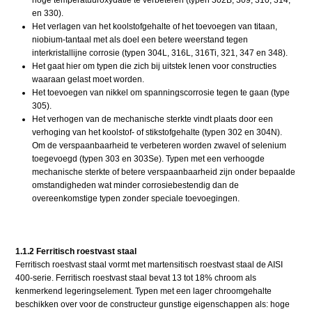
en 330).
Het verlagen van het koolstofgehalte of het toevoegen van titaan,
niobium-tantaal met als doel een betere weerstand tegen
interkristallijne corrosie (typen 304L, 316L, 316Ti, 321, 347 en 348).
Het gaat hier om typen die zich bij uitstek lenen voor constructies
waaraan gelast moet worden.
Het toevoegen van nikkel om spanningscorrosie tegen te gaan (type
305).
Het verhogen van de mechanische sterkte vindt plaats door een
verhoging van het koolstof- of stikstofgehalte (typen 302 en 304N).
Om de verspaanbaarheid te verbeteren worden zwavel of selenium
toegevoegd (typen 303 en 303Se). Typen met een verhoogde
mechanische sterkte of betere verspaanbaarheid zijn onder bepaalde
omstandigheden wat minder corrosiebestendig dan de
overeenkomstige typen zonder speciale toevoegingen.
1.1.2 Ferritisch roestvast staal
Ferritisch roestvast staal vormt met martensitisch roestvast staal de AISI
400-serie. Ferritisch roestvast staal bevat 13 tot 18% chroom als
kenmerkend legeringselement. Typen met een lager chroomgehalte
beschikken over voor de constructeur gunstige eigenschappen als: hoge