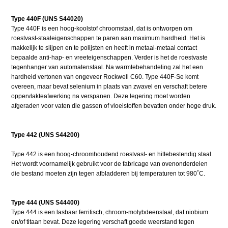
Type 440F (UNS S44020)
Type 440F is een hoog-koolstof chroomstaal, dat is ontworpen om
roestvast-staaleigenschappen te paren aan maximum hardheid. Het is
makkelijk te slijpen en te polijsten en heeft in metaal-metaal contact
bepaalde anti-hap- en vreeteigenschappen. Verder is het de roestvaste
tegenhanger van automatenstaal. Na warmtebehandeling zal het een
hardheid vertonen van ongeveer Rockwell C60. Type 440F-Se komt
overeen, maar bevat selenium in plaats van zwavel en verschaft betere
oppervlakteafwerking na verspanen. Deze legering moet worden
afgeraden voor vaten die gassen of vloeistoffen bevatten onder hoge druk.
Type 442 (UNS S44200)
Type 442 is een hoog-chroomhoudend roestvast- en hittebestendig staal.
Het wordt voornamelijk gebruikt voor de fabricage van ovenonderdelen
die bestand moeten zijn tegen afbladderen bij temperaturen tot 980˚C.
Type 444 (UNS S44400)
Type 444 is een lasbaar ferritisch, chroom-molybdeenstaal, dat niobium
en/of titaan bevat. Deze legering verschaft goede weerstand tegen