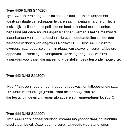
Type 440F (UNS S44020)
Type 440F is een hoog-koolstof chroomstaal, dat is ontworpen om
roestvast-staaleigenschappen te paren aan maximum hardheid. Het is
makkelijk te slijpen en te polijsten en heeft in metaal-metaal contact
bepaalde anti-hap- en vreeteigenschappen. Verder is het de roestvaste
tegenhanger van automatenstaal. Na warmtebehandeling zal het een
hardheid vertonen van ongeveer Rockwell C60. Type 440F-Se komt
overeen, maar bevat selenium in plaats van zwavel en verschaft betere
oppervlakteafwerking na verspanen. Deze legering moet worden
afgeraden voor vaten die gassen of vloeistoffen bevatten onder hoge druk.
Type 442 (UNS S44200)
Type 442 is een hoog-chroomhoudend roestvast- en hittebestendig staal.
Het wordt voornamelijk gebruikt voor de fabricage van ovenonderdelen
die bestand moeten zijn tegen afbladderen bij temperaturen tot 980˚C.
Type 444 (UNS S44400)
Type 444 is een lasbaar ferritisch, chroom-molybdeenstaal, dat niobium
en/of titaan bevat. Deze legering verschaft goede weerstand tegen