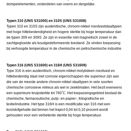
dompelelementen, onderdelen van ovens en dergelijke.
Typen 310 (UNS S31000) en 310S (UNS S31008)
Typen 310 en 310S zijn austenitische, chroom-nikkel roestvaststaaltypen
met hoge hittebestendigheid en hogere sterkte bij hoge temperatuur dan
de typen 309 en 309S. Ze zijn in essentie niet magnetisch zowel in de
zachtgegloeide als koudgedeformeerde toestand. Ze vinden toepassing
bij verhoogde temperatuur in de chemische en petrochemische industrie.
Typen 316 (UNS S31600) en 316H (UNS S31609)
Type 316 is een austenitisch, chroom-nikkel-molybdeen roestvast en
hittebestendig staal met corrosie eigenschappen die superieur zijn aan
die van de meeste andere chroom-nikkel staaltypen in vele soorten
chemische corrosieve milieus als wel in zeeklimaten. Het bezit eveneens
een superieure kruipsterkte tot 760˚C. Het toepassingsgebied beslaat de
chemische, farmaceutische, pulp- en papier-, fotografische en
textielindustrie. Het type 316H is een modificatie van 316 met een
koolstofgehalte dat binnen het traject 0,04 tot 0,10 procent wordt
gehouden voor een verbeterde sterkte bij hoge temperatuur.