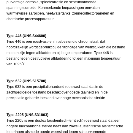
putvormige corrosie, spleetcorrosie en scheurvormende
spanningscorrosie. Kenmerkende toepassingen omvatten
warmtewisselaarpijpen, heetwatertanks, zonnecollectorpanelen en
chemische procesapparatuur.
Type 446 (UNS S44600)
Type 446 is een roestvast- en hittebestendig chroomstaal, dat
hoofdzakelijk wordt gebruikt bij de fabricage van werkstukken die bestand
moeten zijn tegen afbladderen bij hoge temperaturen. Type 446 is
bestand tegen destructieve afbladdering tot een maximum temperatuur
van 1095˚C.
Type 632 (UNS S15700)
Type 632 is een precipitatiehardend roestvast staal dat in de
zachtgegloeide toestand beschikt over goede taaiheid en in de
precipitatie geharde toestand over hoge mechanische sterkte.
Type 2205 (UNS S31803)
Type 2205 is een duplex (austenitisch-ferritisch) roestvast staal dat een
hogere mechanische sterkte heeft dan zowel austenitische als ferritische
legeringen alsmede goede weerstand tegen scheurvormende