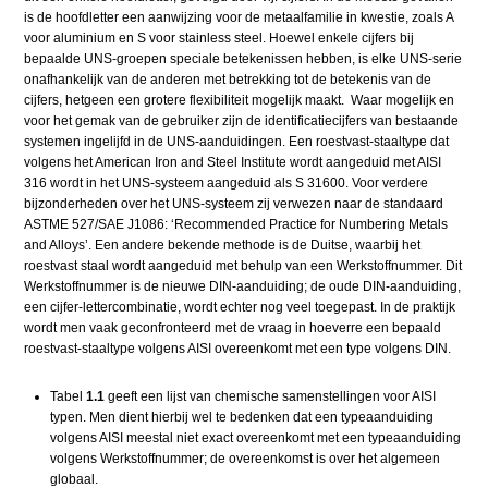
is de hoofdletter een aanwijzing voor de metaalfamilie in kwestie, zoals A
voor aluminium en S voor stainless steel. Hoewel enkele cijfers bij
bepaalde UNS-groepen speciale betekenissen hebben, is elke UNS-serie
onafhankelijk van de anderen met betrekking tot de betekenis van de
cijfers, hetgeen een grotere flexibiliteit mogelijk maakt. Waar mogelijk en
voor het gemak van de gebruiker zijn de identificatiecijfers van bestaande
systemen ingelijfd in de UNS-aanduidingen. Een roestvast-staaltype dat
volgens het American Iron and Steel Institute wordt aangeduid met AISI
316 wordt in het UNS-systeem aangeduid als S 31600. Voor verdere
bijzonderheden over het UNS-systeem zij verwezen naar de standaard
ASTME 527/SAE J1086: ‘Recommended Practice for Numbering Metals
and Alloys’. Een andere bekende methode is de Duitse, waarbij het
roestvast staal wordt aangeduid met behulp van een Werkstoffnummer. Dit
Werkstoffnummer is de nieuwe DIN-aanduiding; de oude DIN-aanduiding,
een cijfer-lettercombinatie, wordt echter nog veel toegepast. In de praktijk
wordt men vaak geconfronteerd met de vraag in hoeverre een bepaald
roestvast-staaltype volgens AISI overeenkomt met een type volgens DIN.
Tabel
1.1
geeft een lijst van chemische samenstellingen voor AISI
typen. Men dient hierbij wel te bedenken dat een typeaanduiding
volgens AISI meestal niet exact overeenkomt met een typeaanduiding
volgens Werkstoffnummer; de overeenkomst is over het algemeen
globaal.