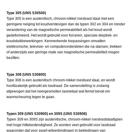
Type 305 (UNS S30500)
Type 305 is een austenitisch, chroom-nikkel roestvast staal met een
geringere neiging tot koudverstevigen dan de typen 302 en 304 en minder
verandering van de magnetische permeabiliteit als het koud wordt
gedeformeerd. Het wordt gebruikt voor forceren, speciale dieptrek- en
koudstuikbewerkingen. Kenmerkende toepassingen omvatten
elektronische, televisie- en computeronderdelen die na stansen, trekken
of anderzijds een geringe mate van magnetische permeabiliteit mogen
bezitten.
Type 308 (UNS S30800)
Type 308 is een austenitisch chroom-nikkel roestvast staal, en wordt
hoofdzakelijk gebruikt als lasdraad. De samenstelling is zodanig
afgewogen dat het neergesmolten lasmetaal wat ferriet bevat om
warmscheuring tegen te gaan.
Typen 309 (UNS S30900) en 309S (UNS S30908)
Typen 309 en 309S zijn austenitische, chroom-nikkel roestvaststaaltypen
met hoge hittebestendigheid. Ze worden veel gebruikt voor lasdraad
waaronder dat voor zwart-witverbindingen in bekledingen van