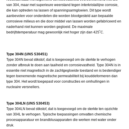
van 304, maar met superieure weerstand tegen interkristallijne corrosie,
die kan optreden na lassen of spanningsarmgloeien. Dit type wordt
aanbevolen voor onderdelen die worden blootgesteld aan bepaalde
corrosieve milieus en die door middel van lassen worden gefabriceerd en
naderhand niet kunnen worden gegloeid. De maximale
bedrijfstemperatuur mag gewoonlijk niet hoger zijn dan 425˚C.
Type 304N (UNS S30451)
Type 304N bevat stikstof, dat is toegevoegd om de sterkte te verhogen
zonder afbreuk te doen aan taaiheid en corrosievastheid. Type 304N is in
essentie niet magnetisch in de zachtgegloeide toestand en is bestendiger
tegen toenemende magnetische permeabiliteit bij kouddeformeren dan
type 304. Het wordt toegepast voor constructies en omhullingen in
nucleaire versnellers.
Type 304LN (UNS S30453)
Type 304LN bevat stikstof, dat is toegevoegd om de sterkte ten opzichte
van 304L te verhogen. Typische toepassingen omvatten chemische
procesapparatuur en brandblusapparaten die werken met water onder
druk.