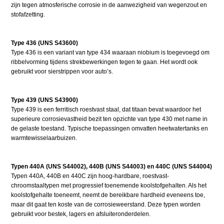
zijn tegen atmosferische corrosie in de aanwezigheid van wegenzout en
stofafzetting.
Type 436 (UNS S43600)
Type 436 is een variant van type 434 waaraan niobium is toegevoegd om
ribbelvorming tijdens strekbewerkingen tegen te gaan. Het wordt ook
gebruikt voor sierstrippen voor auto’s.
Type 439 (UNS S43900)
Type 439 is een ferritisch roestvast staal, dat titaan bevat waardoor het
superieure corrosievastheid bezit ten opzichte van type 430 met name in
de gelaste toestand. Typische toepassingen omvatten heetwatertanks en
warmtewisselaarbuizen.
Typen 440A (UNS S44002), 440B (UNS S44003) en 440C (UNS S44004)
Typen 440A, 440B en 440C zijn hoog-hardbare, roestvast-
chroomstaaltypen met progressief toenemende koolstofgehalten. Als het
koolstofgehalte toeneemt, neemt de bereikbare hardheid eveneens toe,
maar dit gaat ten koste van de corrosieweerstand. Deze typen worden
gebruikt voor bestek, lagers en afsluiteronderdelen.