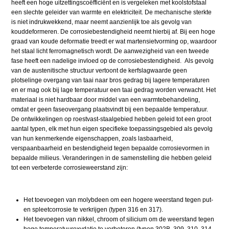
heeft een hoge uitzettingscoëfficiënt en is vergeleken met koolstofstaal
een slechte geleider van warmte en elektriciteit. De mechanische sterkte
is niet indrukwekkend, maar neemt aanzienlijk toe als gevolg van
kouddeformeren. De corrosiebestendigheid neemt hierbij af. Bij een hoge
graad van koude deformatie treedt er wat martensietvorming op, waardoor
het staal licht ferromagnetisch wordt. De aanwezigheid van een tweede
fase heeft een nadelige invloed op de corrosiebestendigheid. Als gevolg
van de austenitische structuur vertoont de kerfslagwaarde geen
plotselinge overgang van taai naar bros gedrag bij lagere temperaturen
en er mag ook bij lage temperatuur een taai gedrag worden verwacht. Het
materiaal is niet hardbaar door middel van een warmtebehandeling,
omdat er geen faseovergang plaatsvindt bij een bepaalde temperatuur.
De ontwikkelingen op roestvast-staalgebied hebben geleid tot een groot
aantal typen, elk met hun eigen specifieke toepassingsgebied als gevolg
van hun kenmerkende eigenschappen, zoals lasbaarheid,
verspaanbaarheid en bestendigheid tegen bepaalde corrosievormen in
bepaalde milieus. Veranderingen in de samenstelling die hebben geleid
tot een verbeterde corrosieweerstand zijn:
Het toevoegen van molybdeen om een hogere weerstand tegen put-
en spleetcorrosie te verkrijgen (typen 316 en 317).
Het toevoegen van nikkel, chroom of silicium om de weerstand tegen
hoge temperatuuroxydatie te verbeteren (typen 302B, 309, 310, 314,