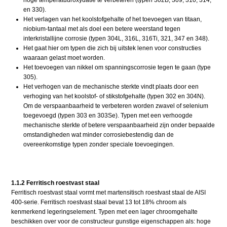
en 330).
Het verlagen van het koolstofgehalte of het toevoegen van titaan,
niobium-tantaal met als doel een betere weerstand tegen
interkristallijne corrosie (typen 304L, 316L, 316Ti, 321, 347 en 348).
Het gaat hier om typen die zich bij uitstek lenen voor constructies
waaraan gelast moet worden.
Het toevoegen van nikkel om spanningscorrosie tegen te gaan (type
305).
Het verhogen van de mechanische sterkte vindt plaats door een
verhoging van het koolstof- of stikstofgehalte (typen 302 en 304N).
Om de verspaanbaarheid te verbeteren worden zwavel of selenium
toegevoegd (typen 303 en 303Se). Typen met een verhoogde
mechanische sterkte of betere verspaanbaarheid zijn onder bepaalde
omstandigheden wat minder corrosiebestendig dan de
overeenkomstige typen zonder speciale toevoegingen.
1.1.2 Ferritisch roestvast staal
Ferritisch roestvast staal vormt met martensitisch roestvast staal de AISI
400-serie. Ferritisch roestvast staal bevat 13 tot 18% chroom als
kenmerkend legeringselement. Typen met een lager chroomgehalte
beschikken over voor de constructeur gunstige eigenschappen als: hoge