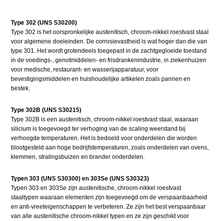
Type 302 (UNS S30200)
Type 302 is het oorspronkelijke austenitisch, chroom-nikkel roestvast staal
voor algemene doeleinden. De corrosievastheid is wat hoger dan die van
type 301. Het wordt grotendeels toegepast in de zachtgegloeide toestand
in de voedings-, genotmiddelen- en frisdrankenindustrie, in ziekenhuizen
voor medische, restaurant- en wasserijapparatuur, voor
bevestigingsmiddelen en huishoudelijke artikelen zoals pannen en
bestek.
Type 302B (UNS S30215)
Type 302B is een austenitisch, chroom-nikkel roestvast staal, waaraan
silicium is toegevoegd ter verhoging van de scaling weerstand bij
verhoogde temperaturen. Het is bedoeld voor onderdelen die worden
blootgesteld aan hoge bedrijfstemperaturen, zoals onderdelen van ovens,
klemmen, stralingsbuizen en brander onderdelen.
Typen 303 (UNS S30300) en 303Se (UNS S30323)
Typen 303 en 303Se zijn austenitische, chroom-nikkel roestvast
staaltypen waaraan elementen zijn toegevoegd om de verspaanbaarheid
en anti-vreeteigenschappen te verbeteren. Ze zijn het best verspaanbaar
van alle austenitische chroom-nikkel typen en ze zijn geschikt voor