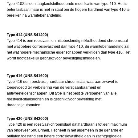
Type 410S is een laagkoolstofhoudende modificatie van type 410. Het is
beter lasbaar, maar is niet in staat om de hogere hardheid van type 410 te
bereiken na warmtebehandeling.
Type 414 (UNS S41400)
Type 414 is een roestvast- en hittebestendig nikkelhoudend chroomstaal
met wat betere corrosievastheid dan type 410. Bij warmtebehandeling zal
het wat hogere mechanische eigenschappen verkrijgen dan type 410. Het
wordt hoofdzakelijk gebruikt voor bevestigingsmiddelen.
Type 416 (UNS S41600)
Type 416 een roestvast-, hardbaar chroomstaal waaraan zwavel is
toegevoegd ter verbetering van de verspaanbaarheid en
antivreeteigenschappen. Dit type is het best te verspanen van alle
roestvast-staalsoorten en is geschikt voor bewerking met
draadsnijautomaten.
Type 420 (UNS S42000)
Type 420 is een roestvast-chroomstaal dat hardbaar is tot een maximum
van ongeveer 500 Brinell. Het heeft in het algemeen in de geharde en
ontlaten toestand een betere corrosievastheid dan in zachtgegloeide