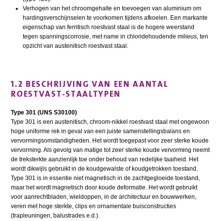
Verhogen van het chroomgehalte en toevoegen van aluminium om
hardingsverschijnselen te voorkomen tijdens afkoelen. Een markante
eigenschap van ferritisch roestvast staal is de hogere weerstand
tegen spanningscorrosie, met name in chloridehoudende milieus, ten
opzicht van austenitisch roestvast staal.
1.2 BESCHRIJVING VAN EEN AANTAL
ROESTVAST-STAALTYPEN
Type 301 (UNS S30100)
Type 301 is een austenitisch, chroom-nikkel roestvast staal met ongewoon
hoge uniforme rek in geval van een juiste samenstellingsbalans en
vervormingsomstandigheden. Het wordt toegepast voor zeer sterke koude
vervorming. Als gevolg van matige tot zeer sterke koude vervorming neemt
de treksterkte aanzienlijk toe onder behoud van redelijke taaiheid. Het
wordt dikwijls gebruikt in de koudgewalste of koudgetrokken toestand.
Type 301 is in essentie niet magnetisch in de zachtgegloeide toestand,
maar het wordt magnetisch door koude deformatie. Het wordt gebruikt
voor aanrechtbladen, wieldoppen, in de architectuur en bouwwerken,
veren met hoge sterkte, clips en ornamentale buisconstructies
(trapleuningen, balustrades e.d.).