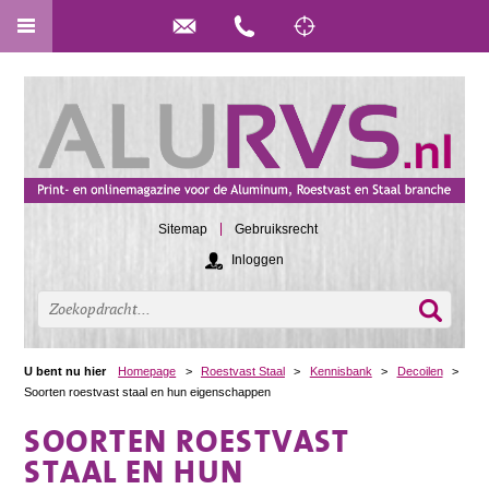
Sitemap
Gebruiksrecht
Inloggen
U bent nu hier
Homepage
>
Roestvast Staal
>
Kennisbank
>
Decoilen
>
Soorten roestvast staal en hun eigenschappen
SOORTEN ROESTVAST
STAAL EN HUN