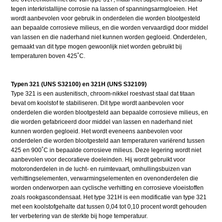
tegen interkristallijne corrosie na lassen of spanningsarmgloeien. Het
wordt aanbevolen voor gebruik in onderdelen die worden blootgesteld
aan bepaalde corrosieve milieus, en die worden vervaardigd door middel
van lassen en die naderhand niet kunnen worden gegloeid. Onderdelen,
gemaakt van dit type mogen gewoonlijk niet worden gebruikt bij
temperaturen boven 425˚C.
Typen 321 (UNS S32100) en 321H (UNS S32109)
Type 321 is een austenitisch, chroom-nikkel roestvast staal dat titaan
bevat om koolstof te stabiliseren. Dit type wordt aanbevolen voor
onderdelen die worden blootgesteld aan bepaalde corrosieve milieus, en
die worden gefabriceerd door middel van lassen en naderhand niet
kunnen worden gegloeid. Het wordt eveneens aanbevolen voor
onderdelen die worden blootgesteld aan temperaturen variërend tussen
425 en 900˚C in bepaalde corrosieve milieus. Deze legering wordt niet
aanbevolen voor decoratieve doeleinden. Hij wordt gebruikt voor
motoronderdelen in de lucht- en ruimtevaart, omhullingsbuizen van
verhittingselementen, verwarmingselementen en ovenonderdelen die
worden onderworpen aan cyclische verhitting en corrosieve vloeistoffen
zoals rookgascondensaat. Het type 321H is een modificatie van type 321
met een koolstofgehalte dat tussen 0,04 tot 0,10 procent wordt gehouden
ter verbetering van de sterkte bij hoge temperatuur.