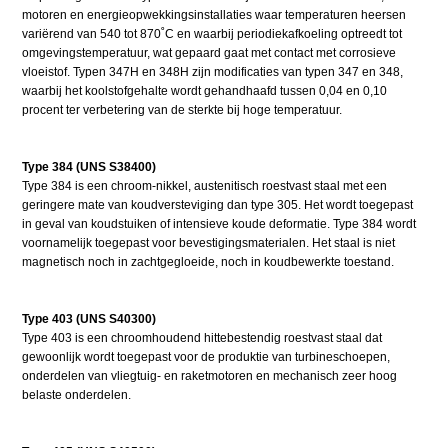
motoren en energieopwekkingsinstallaties waar temperaturen heersen
variërend van 540 tot 870˚C en waarbij periodiekafkoeling optreedt tot
omgevingstemperatuur, wat gepaard gaat met contact met corrosieve
vloeistof. Typen 347H en 348H zijn modificaties van typen 347 en 348,
waarbij het koolstofgehalte wordt gehandhaafd tussen 0,04 en 0,10
procent ter verbetering van de sterkte bij hoge temperatuur.
Type 384 (UNS S38400)
Type 384 is een chroom-nikkel, austenitisch roestvast staal met een
geringere mate van koudversteviging dan type 305. Het wordt toegepast
in geval van koudstuiken of intensieve koude deformatie. Type 384 wordt
voornamelijk toegepast voor bevestigingsmaterialen. Het staal is niet
magnetisch noch in zachtgegloeide, noch in koudbewerkte toestand.
Type 403 (UNS S40300)
Type 403 is een chroomhoudend hittebestendig roestvast staal dat
gewoonlijk wordt toegepast voor de produktie van turbineschoepen,
onderdelen van vliegtuig- en raketmotoren en mechanisch zeer hoog
belaste onderdelen.