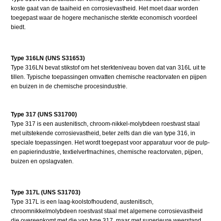
koste gaat van de taaiheid en corrosievastheid. Het moet daar worden
toegepast waar de hogere mechanische sterkte economisch voordeel
biedt.
Type 316LN (UNS S31653)
Type 316LN bevat stikstof om het sterkteniveau boven dat van 316L uit te
tillen. Typische toepassingen omvatten chemische reactorvaten en pijpen
en buizen in de chemische procesindustrie.
Type 317 (UNS S31700)
Type 317 is een austenitisch, chroom-nikkel-molybdeen roestvast staal
met uitstekende corrosievastheid, beter zelfs dan die van type 316, in
speciale toepassingen. Het wordt toegepast voor apparatuur voor de pulp-
en papierindustrie, textielverfmachines, chemische reactorvaten, pijpen,
buizen en opslagvaten.
Type 317L (UNS S31703)
Type 317L is een laag-koolstofhoudend, austenitisch,
chroomnikkelmolybdeen roestvast staal met algemene corrosievastheid
die overeenkomt met die van type 317, maar met superieure weerstand