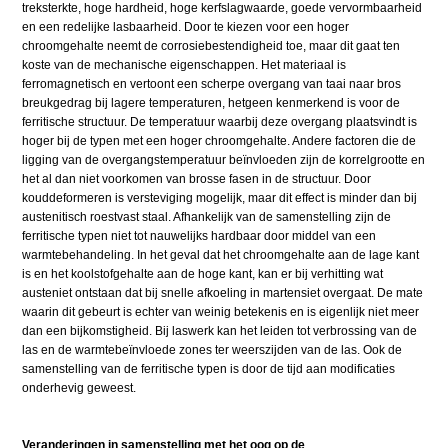
treksterkte, hoge hardheid, hoge kerfslagwaarde, goede vervormbaarheid
en een redelijke lasbaarheid. Door te kiezen voor een hoger
chroomgehalte neemt de corrosiebestendigheid toe, maar dit gaat ten
koste van de mechanische eigenschappen. Het materiaal is
ferromagnetisch en vertoont een scherpe overgang van taai naar bros
breukgedrag bij lagere temperaturen, hetgeen kenmerkend is voor de
ferritische structuur. De temperatuur waarbij deze overgang plaatsvindt is
hoger bij de typen met een hoger chroomgehalte. Andere factoren die de
ligging van de overgangstemperatuur beïnvloeden zijn de korrelgrootte en
het al dan niet voorkomen van brosse fasen in de structuur. Door
kouddeformeren is versteviging mogelijk, maar dit effect is minder dan bij
austenitisch roestvast staal. Afhankelijk van de samenstelling zijn de
ferritische typen niet tot nauwelijks hardbaar door middel van een
warmtebehandeling. In het geval dat het chroomgehalte aan de lage kant
is en het koolstofgehalte aan de hoge kant, kan er bij verhitting wat
austeniet ontstaan dat bij snelle afkoeling in martensiet overgaat. De mate
waarin dit gebeurt is echter van weinig betekenis en is eigenlijk niet meer
dan een bijkomstigheid. Bij laswerk kan het leiden tot verbrossing van de
las en de warmtebeïnvloede zones ter weerszijden van de las. Ook de
samenstelling van de ferritische typen is door de tijd aan modificaties
onderhevig geweest.
Veranderingen in samenstelling met het oog op de