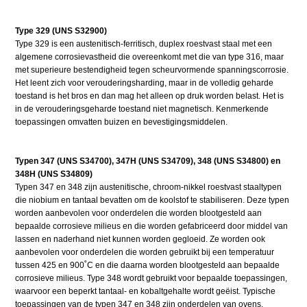
Type 329 (UNS S32900)
Type 329 is een austenitisch-ferritisch, duplex roestvast staal met een
algemene corrosievastheid die overeenkomt met die van type 316, maar
met superieure bestendigheid tegen scheurvormende spanningscorrosie.
Het leent zich voor verouderingsharding, maar in de volledig geharde
toestand is het bros en dan mag het alleen op druk worden belast. Het is
in de verouderingsgeharde toestand niet magnetisch. Kenmerkende
toepassingen omvatten buizen en bevestigingsmiddelen.
Typen 347 (UNS S34700), 347H (UNS S34709), 348 (UNS S34800) en
348H (UNS S34809)
Typen 347 en 348 zijn austenitische, chroom-nikkel roestvast staaltypen
die niobium en tantaal bevatten om de koolstof te stabiliseren. Deze typen
worden aanbevolen voor onderdelen die worden blootgesteld aan
bepaalde corrosieve milieus en die worden gefabriceerd door middel van
lassen en naderhand niet kunnen worden gegloeid. Ze worden ook
aanbevolen voor onderdelen die worden gebruikt bij een temperatuur
tussen 425 en 900˚C en die daarna worden blootgesteld aan bepaalde
corrosieve milieus. Type 348 wordt gebruikt voor bepaalde toepassingen,
waarvoor een beperkt tantaal- en kobaltgehalte wordt geëist. Typische
toepassingen van de typen 347 en 348 zijn onderdelen van ovens,