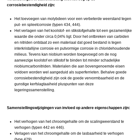
corrosiebestendigheid zijn:
Het toevoegen van molybdeen voor een verbeterde weerstand tegen
put- en spleetcorrosie (typen 434, 444).
Het verlagen van het koolstof- en stikstofgehalte tot een gezamenlijke
waarde die onder circa 0,04% ligt. Door het ontbreken van carbiden
en nitriden ontstaat zo een materiaal dat goed bestand is tegen
interkristallijne corrosie en putvormige corrosie in chloridehoudende
milieus. Tevens kan niobium worden toegevoegd om de nog
aanwezige koolstof en stikstof te binden tot minder schadelijke
niobiumcarbonitriden. Materialen die aan bovengenoemde eisen
voldoen worden wel aangeduid als superferrieten. Behalve goede
corrosiebestendigheid zijn ook de goede vervormbaarheid en de
gunstige kerfslagtaaiheid pluspunten van deze
legeringssamenstelling.
Samenstellingswijzigingen van invloed op andere eigenschappen zijn:
Het verhogen van het chroomgehalte om de scalingweerstand te
verhogen (typen 442 en 446).
Verlagen van het chroomgehalte om de lasbaarheid te verhogen
(type 429).