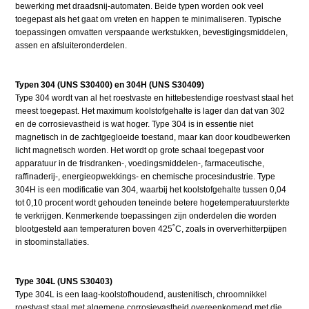
bewerking met draadsnij-automaten. Beide typen worden ook veel
toegepast als het gaat om vreten en happen te minimaliseren. Typische
toepassingen omvatten verspaande werkstukken, bevestigingsmiddelen,
assen en afsluiteronderdelen.
Typen 304 (UNS S30400) en 304H (UNS S30409)
Type 304 wordt van al het roestvaste en hittebestendige roestvast staal het
meest toegepast. Het maximum koolstofgehalte is lager dan dat van 302
en de corrosievastheid is wat hoger. Type 304 is in essentie niet
magnetisch in de zachtgegloeide toestand, maar kan door koudbewerken
licht magnetisch worden. Het wordt op grote schaal toegepast voor
apparatuur in de frisdranken-, voedingsmiddelen-, farmaceutische,
raffinaderij-, energieopwekkings- en chemische procesindustrie. Type
304H is een modificatie van 304, waarbij het koolstofgehalte tussen 0,04
tot 0,10 procent wordt gehouden teneinde betere hogetemperatuursterkte
te verkrijgen. Kenmerkende toepassingen zijn onderdelen die worden
blootgesteld aan temperaturen boven 425˚C, zoals in oververhitterpijpen
in stoominstallaties.
Type 304L (UNS S30403)
Type 304L is een laag-koolstofhoudend, austenitisch, chroomnikkel
roestvast staal met algemene corrosievastheid overeenkomend met die