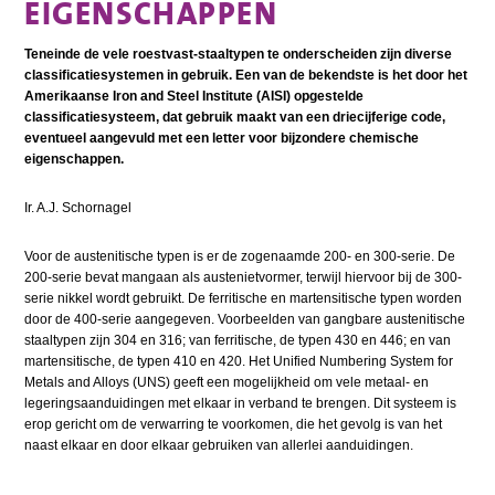
EIGENSCHAPPEN
Teneinde de vele roestvast-staaltypen te onderscheiden zijn diverse
classificatiesystemen in gebruik. Een van de bekendste is het door het
Amerikaanse Iron and Steel Institute (AISI) opgestelde
classificatiesysteem, dat gebruik maakt van een driecijferige code,
eventueel aangevuld met een letter voor bijzondere chemische
eigenschappen.
Ir. A.J. Schornagel
Voor de austenitische typen is er de zogenaamde 200- en 300-serie. De
200-serie bevat mangaan als austenietvormer, terwijl hiervoor bij de 300-
serie nikkel wordt gebruikt. De ferritische en martensitische typen worden
door de 400-serie aangegeven. Voorbeelden van gangbare austenitische
staaltypen zijn 304 en 316; van ferritische, de typen 430 en 446; en van
martensitische, de typen 410 en 420. Het Unified Numbering System for
Metals and Alloys (UNS) geeft een mogelijkheid om vele metaal- en
legeringsaanduidingen met elkaar in verband te brengen. Dit systeem is
erop gericht om de verwarring te voorkomen, die het gevolg is van het
naast elkaar en door elkaar gebruiken van allerlei aanduidingen.