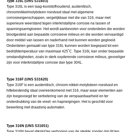
Type 316L (UNS S31603)
Type 316L is een laag-koolstofhoudend, austenitisch,
chroomnikkelmolybdeen roestvast staal met algemene
corrosieeigenschappen, vergelijkbaar met die van 316, maar met
superieure weerstand tegen interkristallijne corrosie na lassen of
spanningsarmgloeien. Het wordt aanbevolen voor onderdelen die worden
blootgesteld aan bepaalde corrosieve milieus en die worden vervaardigd
door middel van lassen en naderhand niet kunnen worden gegloeid.
Onderdelen gemaakt van type 316L kunnen worden toegepast tot een
bedrijfstemperatuur van maximaal 425˚C. Type 316L kan onder bepaalde
omstandigheden, zoals in sterk oxyderende corrosieve milieus, gevoeliger
zijn voor interkristallijne corrosie dan type 304L.
Type 316F (UNS S31620)
Type 316F is een austenitisch, chroom-nikkel-molybdeen roestvast en
hittebestendig staal overeenkomend met 316, maar waar elementen aan
zijn toegevoegd ter verbetering van de verspaanbaarheid en ter
onderdrukking van de vreet- en hapneigingen. Het is geschikt voor
bewerking met draadsnij-automaten.
Type 316N (UNS S31651)
Type 316N bevat stikstof ter verhoging van de sterkte zonder dat dit ten