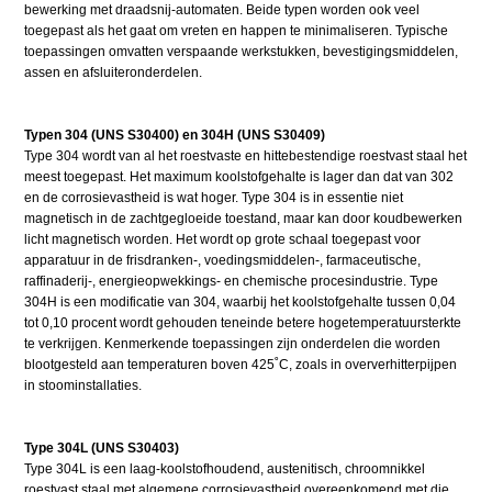
bewerking met draadsnij-automaten. Beide typen worden ook veel
toegepast als het gaat om vreten en happen te minimaliseren. Typische
toepassingen omvatten verspaande werkstukken, bevestigingsmiddelen,
assen en afsluiteronderdelen.
Typen 304 (UNS S30400) en 304H (UNS S30409)
Type 304 wordt van al het roestvaste en hittebestendige roestvast staal het
meest toegepast. Het maximum koolstofgehalte is lager dan dat van 302
en de corrosievastheid is wat hoger. Type 304 is in essentie niet
magnetisch in de zachtgegloeide toestand, maar kan door koudbewerken
licht magnetisch worden. Het wordt op grote schaal toegepast voor
apparatuur in de frisdranken-, voedingsmiddelen-, farmaceutische,
raffinaderij-, energieopwekkings- en chemische procesindustrie. Type
304H is een modificatie van 304, waarbij het koolstofgehalte tussen 0,04
tot 0,10 procent wordt gehouden teneinde betere hogetemperatuursterkte
te verkrijgen. Kenmerkende toepassingen zijn onderdelen die worden
blootgesteld aan temperaturen boven 425˚C, zoals in oververhitterpijpen
in stoominstallaties.
Type 304L (UNS S30403)
Type 304L is een laag-koolstofhoudend, austenitisch, chroomnikkel
roestvast staal met algemene corrosievastheid overeenkomend met die