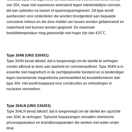
van 304, maar met superieure weerstand tegen interkristallijne corrosie,
die kan optreden na lassen of spanningsarmgloeien. Dit type wordt
aanbevolen voor onderdelen die worden blootgesteld aan bepaalde
corrosieve milieus en die door middel van lassen worden gefabriceerd en
naderhand niet kunnen worden gegloeid. De maximale
bedrijfstemperatuur mag gewoonlijk niet hoger zijn dan 425˚C.
Type 304N (UNS S30451)
Type 304N bevat stikstof, dat is toegevoegd om de sterkte te verhogen
zonder afbreuk te doen aan taaiheid en corrosievastheid. Type 304N is in
essentie niet magnetisch in de zachtgegloeide toestand en is bestendiger
tegen toenemende magnetische permeabiliteit bij kouddeformeren dan
type 304. Het wordt toegepast voor constructies en omhullingen in
nucleaire versnellers.
Type 304LN (UNS S30453)
Type 304LN bevat stikstof, dat is toegevoegd om de sterkte ten opzichte
van 304L te verhogen. Typische toepassingen omvatten chemische
procesapparatuur en brandblusapparaten die werken met water onder
druk.