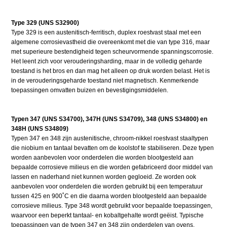
Type 329 (UNS S32900)
Type 329 is een austenitisch-ferritisch, duplex roestvast staal met een
algemene corrosievastheid die overeenkomt met die van type 316, maar
met superieure bestendigheid tegen scheurvormende spanningscorrosie.
Het leent zich voor verouderingsharding, maar in de volledig geharde
toestand is het bros en dan mag het alleen op druk worden belast. Het is
in de verouderingsgeharde toestand niet magnetisch. Kenmerkende
toepassingen omvatten buizen en bevestigingsmiddelen.
Typen 347 (UNS S34700), 347H (UNS S34709), 348 (UNS S34800) en
348H (UNS S34809)
Typen 347 en 348 zijn austenitische, chroom-nikkel roestvast staaltypen
die niobium en tantaal bevatten om de koolstof te stabiliseren. Deze typen
worden aanbevolen voor onderdelen die worden blootgesteld aan
bepaalde corrosieve milieus en die worden gefabriceerd door middel van
lassen en naderhand niet kunnen worden gegloeid. Ze worden ook
aanbevolen voor onderdelen die worden gebruikt bij een temperatuur
tussen 425 en 900˚C en die daarna worden blootgesteld aan bepaalde
corrosieve milieus. Type 348 wordt gebruikt voor bepaalde toepassingen,
waarvoor een beperkt tantaal- en kobaltgehalte wordt geëist. Typische
toepassingen van de typen 347 en 348 zijn onderdelen van ovens,