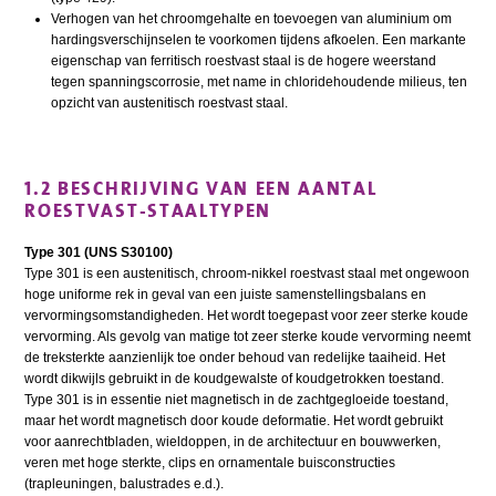
Verhogen van het chroomgehalte en toevoegen van aluminium om
hardingsverschijnselen te voorkomen tijdens afkoelen. Een markante
eigenschap van ferritisch roestvast staal is de hogere weerstand
tegen spanningscorrosie, met name in chloridehoudende milieus, ten
opzicht van austenitisch roestvast staal.
1.2 BESCHRIJVING VAN EEN AANTAL
ROESTVAST-STAALTYPEN
Type 301 (UNS S30100)
Type 301 is een austenitisch, chroom-nikkel roestvast staal met ongewoon
hoge uniforme rek in geval van een juiste samenstellingsbalans en
vervormingsomstandigheden. Het wordt toegepast voor zeer sterke koude
vervorming. Als gevolg van matige tot zeer sterke koude vervorming neemt
de treksterkte aanzienlijk toe onder behoud van redelijke taaiheid. Het
wordt dikwijls gebruikt in de koudgewalste of koudgetrokken toestand.
Type 301 is in essentie niet magnetisch in de zachtgegloeide toestand,
maar het wordt magnetisch door koude deformatie. Het wordt gebruikt
voor aanrechtbladen, wieldoppen, in de architectuur en bouwwerken,
veren met hoge sterkte, clips en ornamentale buisconstructies
(trapleuningen, balustrades e.d.).