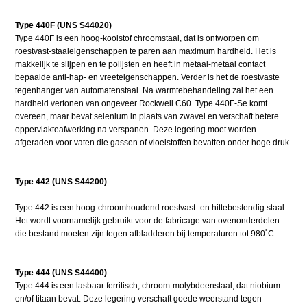
Type 440F (UNS S44020)
Type 440F is een hoog-koolstof chroomstaal, dat is ontworpen om
roestvast-staaleigenschappen te paren aan maximum hardheid. Het is
makkelijk te slijpen en te polijsten en heeft in metaal-metaal contact
bepaalde anti-hap- en vreeteigenschappen. Verder is het de roestvaste
tegenhanger van automatenstaal. Na warmtebehandeling zal het een
hardheid vertonen van ongeveer Rockwell C60. Type 440F-Se komt
overeen, maar bevat selenium in plaats van zwavel en verschaft betere
oppervlakteafwerking na verspanen. Deze legering moet worden
afgeraden voor vaten die gassen of vloeistoffen bevatten onder hoge druk.
Type 442 (UNS S44200)
Type 442 is een hoog-chroomhoudend roestvast- en hittebestendig staal.
Het wordt voornamelijk gebruikt voor de fabricage van ovenonderdelen
die bestand moeten zijn tegen afbladderen bij temperaturen tot 980˚C.
Type 444 (UNS S44400)
Type 444 is een lasbaar ferritisch, chroom-molybdeenstaal, dat niobium
en/of titaan bevat. Deze legering verschaft goede weerstand tegen