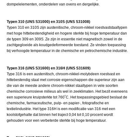
dompelelementen, onderdelen van ovens en dergelijke.
Typen 310 (UNS S31000) en 310S (UNS S31008)
Typen 310 en 310S zijn austenitische, chroom-nikkel roestvaststaaltypen
met hoge hittebestendigheid en hogere sterkte bij hoge temperatuur dan
de typen 309 en 309S. Ze zijn in essentie niet magnetisch zowel in de
zachtgegloeide als koudgedeformeerde toestand. Ze vinden toepassing
bij verhoogde temperatuur in de chemische en petrochemische industrie.
Typen 316 (UNS S31600) en 316H (UNS S31609)
Type 316 is een austenitisch, chroom-nikkel-molybdeen roestvast en
hittebestendig staal met corrosie eigenschappen die superieur zijn aan
die van de meeste andere chroom-nikkel staaltypen in vele soorten
chemische corrosieve milieus als wel in zeeklimaten. Het bezit eveneens
een superieure kruipsterkte tot 760˚C. Het toepassingsgebied beslaat de
chemische, farmaceutische, pulp- en papier-, fotografische en
textielindustrie. Het type 316H is een modificatie van 316 met een
koolstofgehalte dat binnen het traject 0,04 tot 0,10 procent wordt
gehouden voor een verbeterde sterkte bij hoge temperatuur.