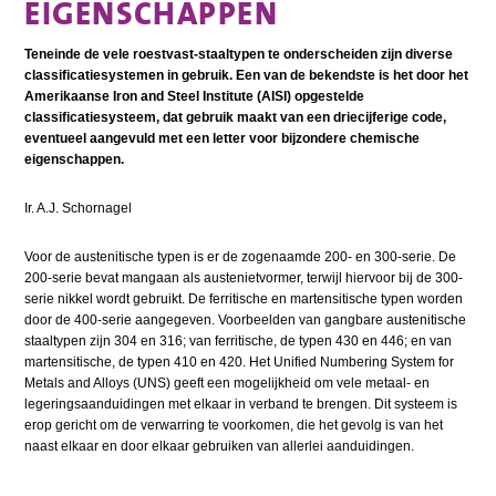
EIGENSCHAPPEN
Teneinde de vele roestvast-staaltypen te onderscheiden zijn diverse
classificatiesystemen in gebruik. Een van de bekendste is het door het
Amerikaanse Iron and Steel Institute (AISI) opgestelde
classificatiesysteem, dat gebruik maakt van een driecijferige code,
eventueel aangevuld met een letter voor bijzondere chemische
eigenschappen.
Ir. A.J. Schornagel
Voor de austenitische typen is er de zogenaamde 200- en 300-serie. De
200-serie bevat mangaan als austenietvormer, terwijl hiervoor bij de 300-
serie nikkel wordt gebruikt. De ferritische en martensitische typen worden
door de 400-serie aangegeven. Voorbeelden van gangbare austenitische
staaltypen zijn 304 en 316; van ferritische, de typen 430 en 446; en van
martensitische, de typen 410 en 420. Het Unified Numbering System for
Metals and Alloys (UNS) geeft een mogelijkheid om vele metaal- en
legeringsaanduidingen met elkaar in verband te brengen. Dit systeem is
erop gericht om de verwarring te voorkomen, die het gevolg is van het
naast elkaar en door elkaar gebruiken van allerlei aanduidingen.