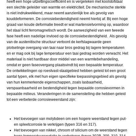
heeft een hoge uitzettingscoëfficiënt en is vergeleken met koolstofstaal
een slechte geleider van warmte en elektriciteit. De mechanische sterkte
is niet indrukwekkend, maar neemt aanzienlijk toe als gevolg van
kouddeformeren. De corrosiebestendigheid neemt hierbij af. Bij een hoge
graad van koude deformatie treedt er wat martensietvorming op, waardoor
het staal licht ferromagnetisch wordt. De aanwezigheid van een tweede
fase heeft een nadelige invloed op de corrosiebestendigheid. Als gevolg
van de austenitische structuur vertoont de kerfslagwaarde geen
plotselinge overgang van taai naar bros gedrag bij lagere temperaturen
en er mag ook bij lage temperatuur een taai gedrag worden verwacht. Het
materiaal is niet hardbaar door middel van een warmtebehandeling,
omdat er geen faseovergang plaatsvindt bij een bepaalde temperatuur.
De ontwikkelingen op roestvast-staalgebied hebben geleid tot een groot
aantal typen, elk met hun eigen specifieke toepassingsgebied als gevolg
van hun kenmerkende eigenschappen, zoals lasbaarheid,
verspaanbaarheid en bestendigheid tegen bepaalde corrosievormen in
bepaalde milieus. Veranderingen in de samenstelling die hebben geleid
tot een verbeterde corrosieweerstand zijn:
Het toevoegen van molybdeen om een hogere weerstand tegen put-
en spleetcorrosie te verkrijgen (typen 316 en 317).
Het toevoegen van nikkel, chroom of silicium om de weerstand tegen
hoge temperatuuroxydatie te verbeteren (typen 302B, 309, 310, 314,