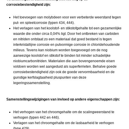
corrosiebestendigheid zijn:
Het toevoegen van molybdeen voor een verbeterde weerstand tegen
put- en spleetcorrosie (typen 434, 444).
Het verlagen van het koolstof- en stikstofgehalte tot een gezamenlijke
waarde die onder circa 0,04% ligt. Door het ontbreken van carbiden
en nitriden ontstaat zo een materiaal dat goed bestand is tegen
interkristallijne corrosie en putvormige corrosie in chloridehoudende
milieus. Tevens kan niobium worden toegevoegd om de nog
aanwezige koolstof en stikstof te binden tot minder schadelijke
niobiumcarbonitriden. Materialen die aan bovengenoemde eisen
voldoen worden wel aangeduid als superferrieten. Behalve goede
corrosiebestendigheid zijn ook de goede vervormbaarheid en de
gunstige kerfslagtaaiheid pluspunten van deze
legeringssamenstelling.
Samenstellingswijzigingen van invloed op andere eigenschappen zijn:
Het verhogen van het chroomgehalte om de scalingweerstand te
verhogen (typen 442 en 446).
Verlagen van het chroomgehalte om de lasbaarheid te verhogen
(type 429).