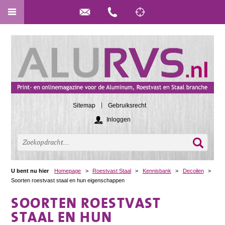
Sitemap
Gebruiksrecht
Inloggen
U bent nu hier
Homepage
>
Roestvast Staal
>
Kennisbank
>
Decoilen
>
Soorten roestvast staal en hun eigenschappen
SOORTEN ROESTVAST
STAAL EN HUN