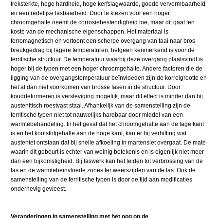
treksterkte, hoge hardheid, hoge kerfslagwaarde, goede vervormbaarheid
en een redelijke lasbaarheid. Door te kiezen voor een hoger
chroomgehalte neemt de corrosiebestendigheid toe, maar dit gaat ten
koste van de mechanische eigenschappen. Het materiaal is
ferromagnetisch en vertoont een scherpe overgang van taai naar bros
breukgedrag bij lagere temperaturen, hetgeen kenmerkend is voor de
ferritische structuur. De temperatuur waarbij deze overgang plaatsvindt is
hoger bij de typen met een hoger chroomgehalte. Andere factoren die de
ligging van de overgangstemperatuur beïnvloeden zijn de korrelgrootte en
het al dan niet voorkomen van brosse fasen in de structuur. Door
kouddeformeren is versteviging mogelijk, maar dit effect is minder dan bij
austenitisch roestvast staal. Afhankelijk van de samenstelling zijn de
ferritische typen niet tot nauwelijks hardbaar door middel van een
warmtebehandeling. In het geval dat het chroomgehalte aan de lage kant
is en het koolstofgehalte aan de hoge kant, kan er bij verhitting wat
austeniet ontstaan dat bij snelle afkoeling in martensiet overgaat. De mate
waarin dit gebeurt is echter van weinig betekenis en is eigenlijk niet meer
dan een bijkomstigheid. Bij laswerk kan het leiden tot verbrossing van de
las en de warmtebeïnvloede zones ter weerszijden van de las. Ook de
samenstelling van de ferritische typen is door de tijd aan modificaties
onderhevig geweest.
Veranderingen in samenstelling met het oog op de