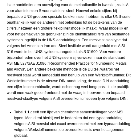
is de hoofdletter een aanwijzing voor de metaalfamilie in kwestie, zoals A
voor aluminium en S voor stainless steel. Hoewel enkele cijfers bij
bepaalde UNS-groepen speciale betekenissen hebben, is elke UNS-serie
onafhankelijk van de anderen met betrekking tot de betekenis van de
cijfers, hetgeen een grotere flexibiliteit mogelijk maakt. Waar mogelijk en
voor het gemak van de gebruiker zijn de identificatiecijfers van bestaande
systemen ingelijfd in de UNS-aanduidingen. Een roestvast-staaltype dat
volgens het American Iron and Steel Institute wordt aangeduid met AISI
316 wordt in het UNS-systeem aangeduid als S 31600. Voor verdere
bijzonderheden over het UNS-systeem zij verwezen naar de standaard
ASTME 527/SAE J1086: ‘Recommended Practice for Numbering Metals
and Alloys’. Een andere bekende methode is de Duitse, waarbij het
roestvast staal wordt aangeduid met behulp van een Werkstoffnummer. Dit
Werkstoffnummer is de nieuwe DIN-aanduiding; de oude DIN-aanduiding,
een cijfer-lettercombinatie, wordt echter nog veel toegepast. In de praktijk
wordt men vaak geconfronteerd met de vraag in hoeverre een bepaald
roestvast-staaltype volgens AISI overeenkomt met een type volgens DIN.
Tabel
1.1
geeft een lijst van chemische samenstellingen voor AISI
typen. Men dient hierbij wel te bedenken dat een typeaanduiding
volgens AISI meestal niet exact overeenkomt met een typeaanduiding
volgens Werkstoffnummer; de overeenkomst is over het algemeen
globaal.