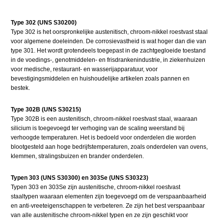
Type 302 (UNS S30200)
Type 302 is het oorspronkelijke austenitisch, chroom-nikkel roestvast staal
voor algemene doeleinden. De corrosievastheid is wat hoger dan die van
type 301. Het wordt grotendeels toegepast in de zachtgegloeide toestand
in de voedings-, genotmiddelen- en frisdrankenindustrie, in ziekenhuizen
voor medische, restaurant- en wasserijapparatuur, voor
bevestigingsmiddelen en huishoudelijke artikelen zoals pannen en
bestek.
Type 302B (UNS S30215)
Type 302B is een austenitisch, chroom-nikkel roestvast staal, waaraan
silicium is toegevoegd ter verhoging van de scaling weerstand bij
verhoogde temperaturen. Het is bedoeld voor onderdelen die worden
blootgesteld aan hoge bedrijfstemperaturen, zoals onderdelen van ovens,
klemmen, stralingsbuizen en brander onderdelen.
Typen 303 (UNS S30300) en 303Se (UNS S30323)
Typen 303 en 303Se zijn austenitische, chroom-nikkel roestvast
staaltypen waaraan elementen zijn toegevoegd om de verspaanbaarheid
en anti-vreeteigenschappen te verbeteren. Ze zijn het best verspaanbaar
van alle austenitische chroom-nikkel typen en ze zijn geschikt voor