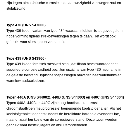
zijn tegen atmosferische corrosie in de aanwezigheid van wegenzout en
stofafzetting.
Type 436 (UNS S43600)
Type 436 is een variant van type 434 waaraan niobium is toegevoegd om
ribbelvorming tijdens strekbewerkingen tegen te gaan. Het wordt ook
gebruikt voor sierstrippen voor auto’s.
Type 439 (UNS S43900)
Type 439 is een ferritisch roestvast staal, dat titaan bevat waardoor het
superieure corrosievastheid bezit ten opzichte van type 430 met name in
de gelaste toestand. Typische toepassingen omvatten heetwatertanks en
warmtewisselaarbuizen.
Typen 440A (UNS S44002), 440B (UNS S44003) en 440C (UNS S44004)
Typen 440A, 440B en 440C zijn hoog-hardbare, roestvast-
chroomstaaltypen met progressief toenemende koolstofgehalten. Als het
koolstofgehalte toeneemt, neemt de bereikbare hardheid eveneens toe,
maar dit gaat ten koste van de corrosieweerstand. Deze typen worden
gebruikt voor bestek, lagers en afsluiteronderdelen.