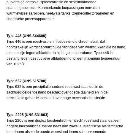
putvormige corrosie, spleetcorrosie en scheurvormende
spanningscorrosie. Kenmerkende toepassingen omvatten
warmtewisselaarpijpen, heetwatertanks, zonnecollectorpanelen en
chemische procesapparatuur.
Type 446 (UNS S44600)
Type 446 is een roestvast- en hittebestendig chroomstaal, dat
hoofdzakelijk wordt gebruikt bij de fabricage van werkstukken die bestand
moeten zijn tegen afbladderen bij hoge temperaturen. Type 446 is
bestand tegen destructieve afbladdering tot een maximum temperatuur
van 1095˚C.
Type 632 (UNS S15700)
Type 632 is een precipitatiehardend roestvast staal dat in de
zachtgegloeide toestand beschikt over goede taaiheid en in de
precipitatie geharde toestand over hoge mechanische sterkte.
Type 2205 (UNS S31803)
Type 2205 is een duplex (austenitisch-ferritisch) roestvast staal dat een
hogere mechanische sterkte heeft dan zowel austenitische als ferritische
legeringen alsmede goede weerstand tegen scheurvormende