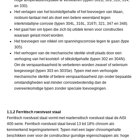
en 330).
Het verlagen van het koolstofgehalte of het toevoegen van titaan,
niobium-tantaal met als doel een betere weerstand tegen
interkristallijne corrosie (typen 304L, 316L, 316Ti, 321, 347 en 348).
Het gaat hier om typen die zich bij uitstek lenen voor constructies
waaraan gelast moet worden.
Het toevoegen van nikkel om spanningscorrosie tegen te gaan (type
305).
Het verhogen van de mechanische sterkte vindt plaats door een
verhoging van het koolstof- of stikstofgehalte (typen 302 en 304N).
Om de verspaanbaarheid te verbeteren worden zwavel of selenium
toegevoegd (typen 303 en 303Se). Typen met een verhoogde
mechanische sterkte of betere verspaanbaarheid zijn onder bepaalde
omstandigheden wat minder corrosiebestendig dan de
overeenkomstige typen zonder speciale toevoegingen.
1.1.2 Ferritisch roestvast staal
Ferritisch roestvast staal vormt met martensitisch roestvast staal de AISI
400-serie. Ferritisch roestvast staal bevat 13 tot 18% chroom als
kenmerkend legeringselement. Typen met een lager chroomgehalte
beschikken over voor de constructeur gunstige eigenschappen als: hoge