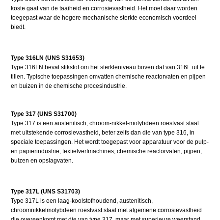
koste gaat van de taaiheid en corrosievastheid. Het moet daar worden
toegepast waar de hogere mechanische sterkte economisch voordeel
biedt.
Type 316LN (UNS S31653)
Type 316LN bevat stikstof om het sterkteniveau boven dat van 316L uit te
tillen. Typische toepassingen omvatten chemische reactorvaten en pijpen
en buizen in de chemische procesindustrie.
Type 317 (UNS S31700)
Type 317 is een austenitisch, chroom-nikkel-molybdeen roestvast staal
met uitstekende corrosievastheid, beter zelfs dan die van type 316, in
speciale toepassingen. Het wordt toegepast voor apparatuur voor de pulp-
en papierindustrie, textielverfmachines, chemische reactorvaten, pijpen,
buizen en opslagvaten.
Type 317L (UNS S31703)
Type 317L is een laag-koolstofhoudend, austenitisch,
chroomnikkelmolybdeen roestvast staal met algemene corrosievastheid
die overeenkomt met die van type 317, maar met superieure weerstand