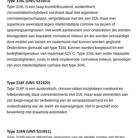
Type 316L (UNS S31603)
Type 316L is een laag-koolstofhoudend, austenitisch,
chroomnikkelmolybdeen roestvast staal met algemene
corrosieeigenschappen, vergelijkbaar met die van 316, maar met
superieure weerstand tegen interkristallijne corrosie na lassen of
spanningsarmgloeien. Het wordt aanbevolen voor onderdelen die worden
blootgesteld aan bepaalde corrosieve milieus en die worden vervaardigd
door middel van lassen en naderhand niet kunnen worden gegloeid.
Onderdelen gemaakt van type 316L kunnen worden toegepast tot een
bedrijfstemperatuur van maximaal 425˚C. Type 316L kan onder bepaalde
omstandigheden, zoals in sterk oxyderende corrosieve milieus, gevoeliger
zijn voor interkristallijne corrosie dan type 304L.
Type 316F (UNS S31620)
Type 316F is een austenitisch, chroom-nikkel-molybdeen roestvast en
hittebestendig staal overeenkomend met 316, maar waar elementen aan
zijn toegevoegd ter verbetering van de verspaanbaarheid en ter
onderdrukking van de vreet- en hapneigingen. Het is geschikt voor
bewerking met draadsnij-automaten.
Type 316N (UNS S31651)
Type 316N bevat stikstof ter verhoging van de sterkte zonder dat dit ten