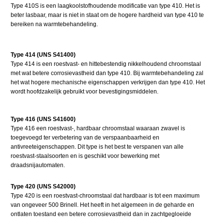
Type 410S is een laagkoolstofhoudende modificatie van type 410. Het is
beter lasbaar, maar is niet in staat om de hogere hardheid van type 410 te
bereiken na warmtebehandeling.
Type 414 (UNS S41400)
Type 414 is een roestvast- en hittebestendig nikkelhoudend chroomstaal
met wat betere corrosievastheid dan type 410. Bij warmtebehandeling zal
het wat hogere mechanische eigenschappen verkrijgen dan type 410. Het
wordt hoofdzakelijk gebruikt voor bevestigingsmiddelen.
Type 416 (UNS S41600)
Type 416 een roestvast-, hardbaar chroomstaal waaraan zwavel is
toegevoegd ter verbetering van de verspaanbaarheid en
antivreeteigenschappen. Dit type is het best te verspanen van alle
roestvast-staalsoorten en is geschikt voor bewerking met
draadsnijautomaten.
Type 420 (UNS S42000)
Type 420 is een roestvast-chroomstaal dat hardbaar is tot een maximum
van ongeveer 500 Brinell. Het heeft in het algemeen in de geharde en
ontlaten toestand een betere corrosievastheid dan in zachtgegloeide