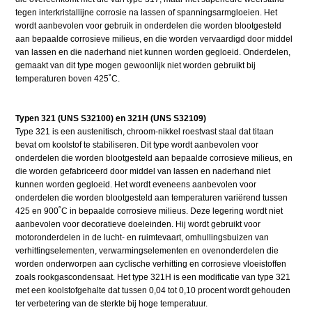
tegen interkristallijne corrosie na lassen of spanningsarmgloeien. Het
wordt aanbevolen voor gebruik in onderdelen die worden blootgesteld
aan bepaalde corrosieve milieus, en die worden vervaardigd door middel
van lassen en die naderhand niet kunnen worden gegloeid. Onderdelen,
gemaakt van dit type mogen gewoonlijk niet worden gebruikt bij
temperaturen boven 425˚C.
Typen 321 (UNS S32100) en 321H (UNS S32109)
Type 321 is een austenitisch, chroom-nikkel roestvast staal dat titaan
bevat om koolstof te stabiliseren. Dit type wordt aanbevolen voor
onderdelen die worden blootgesteld aan bepaalde corrosieve milieus, en
die worden gefabriceerd door middel van lassen en naderhand niet
kunnen worden gegloeid. Het wordt eveneens aanbevolen voor
onderdelen die worden blootgesteld aan temperaturen variërend tussen
425 en 900˚C in bepaalde corrosieve milieus. Deze legering wordt niet
aanbevolen voor decoratieve doeleinden. Hij wordt gebruikt voor
motoronderdelen in de lucht- en ruimtevaart, omhullingsbuizen van
verhittingselementen, verwarmingselementen en ovenonderdelen die
worden onderworpen aan cyclische verhitting en corrosieve vloeistoffen
zoals rookgascondensaat. Het type 321H is een modificatie van type 321
met een koolstofgehalte dat tussen 0,04 tot 0,10 procent wordt gehouden
ter verbetering van de sterkte bij hoge temperatuur.