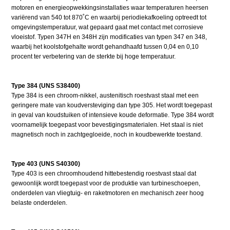
motoren en energieopwekkingsinstallaties waar temperaturen heersen
variërend van 540 tot 870˚C en waarbij periodiekafkoeling optreedt tot
omgevingstemperatuur, wat gepaard gaat met contact met corrosieve
vloeistof. Typen 347H en 348H zijn modificaties van typen 347 en 348,
waarbij het koolstofgehalte wordt gehandhaafd tussen 0,04 en 0,10
procent ter verbetering van de sterkte bij hoge temperatuur.
Type 384 (UNS S38400)
Type 384 is een chroom-nikkel, austenitisch roestvast staal met een
geringere mate van koudversteviging dan type 305. Het wordt toegepast
in geval van koudstuiken of intensieve koude deformatie. Type 384 wordt
voornamelijk toegepast voor bevestigingsmaterialen. Het staal is niet
magnetisch noch in zachtgegloeide, noch in koudbewerkte toestand.
Type 403 (UNS S40300)
Type 403 is een chroomhoudend hittebestendig roestvast staal dat
gewoonlijk wordt toegepast voor de produktie van turbineschoepen,
onderdelen van vliegtuig- en raketmotoren en mechanisch zeer hoog
belaste onderdelen.