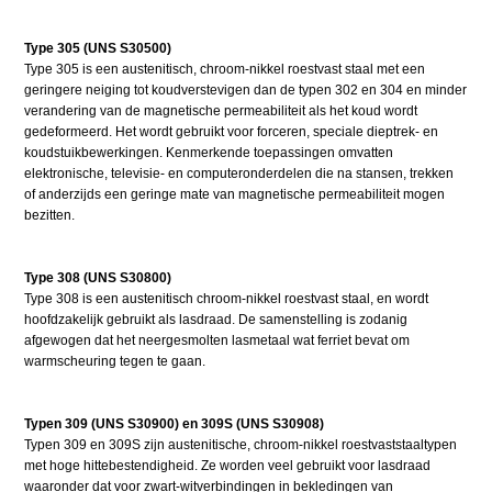
Type 305 (UNS S30500)
Type 305 is een austenitisch, chroom-nikkel roestvast staal met een
geringere neiging tot koudverstevigen dan de typen 302 en 304 en minder
verandering van de magnetische permeabiliteit als het koud wordt
gedeformeerd. Het wordt gebruikt voor forceren, speciale dieptrek- en
koudstuikbewerkingen. Kenmerkende toepassingen omvatten
elektronische, televisie- en computeronderdelen die na stansen, trekken
of anderzijds een geringe mate van magnetische permeabiliteit mogen
bezitten.
Type 308 (UNS S30800)
Type 308 is een austenitisch chroom-nikkel roestvast staal, en wordt
hoofdzakelijk gebruikt als lasdraad. De samenstelling is zodanig
afgewogen dat het neergesmolten lasmetaal wat ferriet bevat om
warmscheuring tegen te gaan.
Typen 309 (UNS S30900) en 309S (UNS S30908)
Typen 309 en 309S zijn austenitische, chroom-nikkel roestvaststaaltypen
met hoge hittebestendigheid. Ze worden veel gebruikt voor lasdraad
waaronder dat voor zwart-witverbindingen in bekledingen van