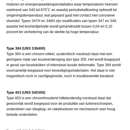
motoren en energieopwekkingsinstallaties waar temperaturen heersen
variërend van 540 tot 870˚C en waarbij periodiekafkoeling optreedt tot
omgevingstemperatuur, wat gepaard gaat met contact met corrosieve
vloeistof. Typen 347H en 348H zijn modificaties van typen 347 en 348,
waarbij het koolstofgehalte wordt gehandhaafd tussen 0,04 en 0,10
procent ter verbetering van de sterkte bij hoge temperatuur.
Type 384 (UNS S38400)
Type 384 is een chroom-nikkel, austenitisch roestvast staal met een
geringere mate van koudversteviging dan type 305. Het wordt toegepast
in geval van koudstuiken of intensieve koude deformatie. Type 384 wordt
voornamelijk toegepast voor bevestigingsmaterialen. Het staal is niet
magnetisch noch in zachtgegloeide, noch in koudbewerkte toestand.
Type 403 (UNS S40300)
Type 403 is een chroomhoudend hittebestendig roestvast staal dat
gewoonlijk wordt toegepast voor de produktie van turbineschoepen,
onderdelen van vliegtuig- en raketmotoren en mechanisch zeer hoog
belaste onderdelen.