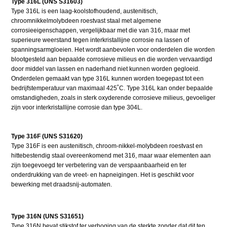
Type 316L (UNS S31603)
Type 316L is een laag-koolstofhoudend, austenitisch,
chroomnikkelmolybdeen roestvast staal met algemene
corrosieeigenschappen, vergelijkbaar met die van 316, maar met
superieure weerstand tegen interkristallijne corrosie na lassen of
spanningsarmgloeien. Het wordt aanbevolen voor onderdelen die worden
blootgesteld aan bepaalde corrosieve milieus en die worden vervaardigd
door middel van lassen en naderhand niet kunnen worden gegloeid.
Onderdelen gemaakt van type 316L kunnen worden toegepast tot een
bedrijfstemperatuur van maximaal 425˚C. Type 316L kan onder bepaalde
omstandigheden, zoals in sterk oxyderende corrosieve milieus, gevoeliger
zijn voor interkristallijne corrosie dan type 304L.
Type 316F (UNS S31620)
Type 316F is een austenitisch, chroom-nikkel-molybdeen roestvast en
hittebestendig staal overeenkomend met 316, maar waar elementen aan
zijn toegevoegd ter verbetering van de verspaanbaarheid en ter
onderdrukking van de vreet- en hapneigingen. Het is geschikt voor
bewerking met draadsnij-automaten.
Type 316N (UNS S31651)
Type 316N bevat stikstof ter verhoging van de sterkte zonder dat dit ten