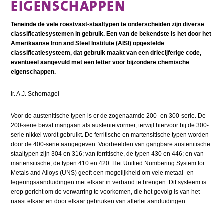
EIGENSCHAPPEN
Teneinde de vele roestvast-staaltypen te onderscheiden zijn diverse
classificatiesystemen in gebruik. Een van de bekendste is het door het
Amerikaanse Iron and Steel Institute (AISI) opgestelde
classificatiesysteem, dat gebruik maakt van een driecijferige code,
eventueel aangevuld met een letter voor bijzondere chemische
eigenschappen.
Ir. A.J. Schornagel
Voor de austenitische typen is er de zogenaamde 200- en 300-serie. De
200-serie bevat mangaan als austenietvormer, terwijl hiervoor bij de 300-
serie nikkel wordt gebruikt. De ferritische en martensitische typen worden
door de 400-serie aangegeven. Voorbeelden van gangbare austenitische
staaltypen zijn 304 en 316; van ferritische, de typen 430 en 446; en van
martensitische, de typen 410 en 420. Het Unified Numbering System for
Metals and Alloys (UNS) geeft een mogelijkheid om vele metaal- en
legeringsaanduidingen met elkaar in verband te brengen. Dit systeem is
erop gericht om de verwarring te voorkomen, die het gevolg is van het
naast elkaar en door elkaar gebruiken van allerlei aanduidingen.