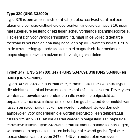
Type 329 (UNS S32900)
Type 329 is een austenitisch-ferritisch, duplex roestvast staal met een
algemene corrosievastheid die overeenkomt met die van type 316, maar
met superieure bestendigheid tegen scheurvormende spanningscorrosie.
Het leent zich voor verouderingsharding, maar in de volledig geharde
toestand is het bros en dan mag het alleen op druk worden belast. Het is
in de verouderingsgeharde toestand niet magnetisch. Kenmerkende
toepassingen omvatten buizen en bevestigingsmiddelen.
Typen 347 (UNS S34700), 347H (UNS S34709), 348 (UNS S34800) en
348H (UNS S34809)
Typen 347 en 348 zijn austenitische, chroom-nikkel roestvast staaltypen
die niobium en tantaal bevatten om de koolstof te stabiliseren. Deze typen
worden aanbevolen voor onderdelen die worden blootgesteld aan
bepaalde corrosieve milieus en die worden gefabriceerd door middel van
lassen en naderhand niet kunnen worden gegloeid. Ze worden ook
aanbevolen voor onderdelen die worden gebruikt bij een temperatuur
tussen 425 en 900˚C en die daarna worden blootgesteld aan bepaalde
corrosieve milieus. Type 348 wordt gebruikt voor bepaalde toepassingen,
waarvoor een beperkt tantaal- en kobaltgehalte wordt geëist. Typische
toepassingen van de typen 347 en 348 zijn onderdelen van ovens,