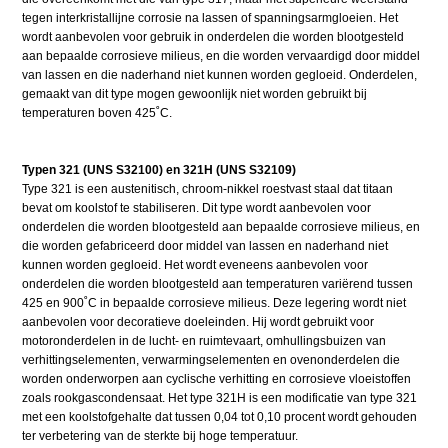
tegen interkristallijne corrosie na lassen of spanningsarmgloeien. Het
wordt aanbevolen voor gebruik in onderdelen die worden blootgesteld
aan bepaalde corrosieve milieus, en die worden vervaardigd door middel
van lassen en die naderhand niet kunnen worden gegloeid. Onderdelen,
gemaakt van dit type mogen gewoonlijk niet worden gebruikt bij
temperaturen boven 425˚C.
Typen 321 (UNS S32100) en 321H (UNS S32109)
Type 321 is een austenitisch, chroom-nikkel roestvast staal dat titaan
bevat om koolstof te stabiliseren. Dit type wordt aanbevolen voor
onderdelen die worden blootgesteld aan bepaalde corrosieve milieus, en
die worden gefabriceerd door middel van lassen en naderhand niet
kunnen worden gegloeid. Het wordt eveneens aanbevolen voor
onderdelen die worden blootgesteld aan temperaturen variërend tussen
425 en 900˚C in bepaalde corrosieve milieus. Deze legering wordt niet
aanbevolen voor decoratieve doeleinden. Hij wordt gebruikt voor
motoronderdelen in de lucht- en ruimtevaart, omhullingsbuizen van
verhittingselementen, verwarmingselementen en ovenonderdelen die
worden onderworpen aan cyclische verhitting en corrosieve vloeistoffen
zoals rookgascondensaat. Het type 321H is een modificatie van type 321
met een koolstofgehalte dat tussen 0,04 tot 0,10 procent wordt gehouden
ter verbetering van de sterkte bij hoge temperatuur.