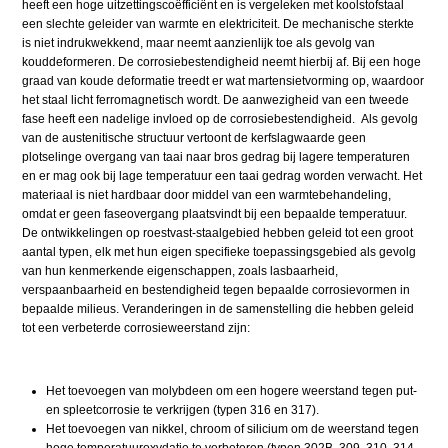
heeft een hoge uitzettingscoëfficiënt en is vergeleken met koolstofstaal
een slechte geleider van warmte en elektriciteit. De mechanische sterkte
is niet indrukwekkend, maar neemt aanzienlijk toe als gevolg van
kouddeformeren. De corrosiebestendigheid neemt hierbij af. Bij een hoge
graad van koude deformatie treedt er wat martensietvorming op, waardoor
het staal licht ferromagnetisch wordt. De aanwezigheid van een tweede
fase heeft een nadelige invloed op de corrosiebestendigheid. Als gevolg
van de austenitische structuur vertoont de kerfslagwaarde geen
plotselinge overgang van taai naar bros gedrag bij lagere temperaturen
en er mag ook bij lage temperatuur een taai gedrag worden verwacht. Het
materiaal is niet hardbaar door middel van een warmtebehandeling,
omdat er geen faseovergang plaatsvindt bij een bepaalde temperatuur.
De ontwikkelingen op roestvast-staalgebied hebben geleid tot een groot
aantal typen, elk met hun eigen specifieke toepassingsgebied als gevolg
van hun kenmerkende eigenschappen, zoals lasbaarheid,
verspaanbaarheid en bestendigheid tegen bepaalde corrosievormen in
bepaalde milieus. Veranderingen in de samenstelling die hebben geleid
tot een verbeterde corrosieweerstand zijn:
Het toevoegen van molybdeen om een hogere weerstand tegen put-
en spleetcorrosie te verkrijgen (typen 316 en 317).
Het toevoegen van nikkel, chroom of silicium om de weerstand tegen
hoge temperatuuroxydatie te verbeteren (typen 302B, 309, 310, 314,