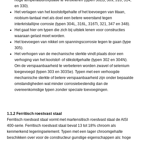
en 330).
Het verlagen van het koolstofgehalte of het toevoegen van titaan,
niobium-tantaal met als doel een betere weerstand tegen
interkristallijne corrosie (typen 304L, 316L, 316Ti, 321, 347 en 348).
Het gaat hier om typen die zich bij uitstek lenen voor constructies
waaraan gelast moet worden.
Het toevoegen van nikkel om spanningscorrosie tegen te gaan (type
305).
Het verhogen van de mechanische sterkte vindt plaats door een
verhoging van het koolstof- of stikstofgehalte (typen 302 en 304N).
Om de verspaanbaarheid te verbeteren worden zwavel of selenium
toegevoegd (typen 303 en 303Se). Typen met een verhoogde
mechanische sterkte of betere verspaanbaarheid zijn onder bepaalde
omstandigheden wat minder corrosiebestendig dan de
overeenkomstige typen zonder speciale toevoegingen.
1.1.2 Ferritisch roestvast staal
Ferritisch roestvast staal vormt met martensitisch roestvast staal de AISI
400-serie. Ferritisch roestvast staal bevat 13 tot 18% chroom als
kenmerkend legeringselement. Typen met een lager chroomgehalte
beschikken over voor de constructeur gunstige eigenschappen als: hoge