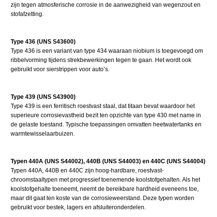
zijn tegen atmosferische corrosie in de aanwezigheid van wegenzout en
stofafzetting.
Type 436 (UNS S43600)
Type 436 is een variant van type 434 waaraan niobium is toegevoegd om
ribbelvorming tijdens strekbewerkingen tegen te gaan. Het wordt ook
gebruikt voor sierstrippen voor auto’s.
Type 439 (UNS S43900)
Type 439 is een ferritisch roestvast staal, dat titaan bevat waardoor het
superieure corrosievastheid bezit ten opzichte van type 430 met name in
de gelaste toestand. Typische toepassingen omvatten heetwatertanks en
warmtewisselaarbuizen.
Typen 440A (UNS S44002), 440B (UNS S44003) en 440C (UNS S44004)
Typen 440A, 440B en 440C zijn hoog-hardbare, roestvast-
chroomstaaltypen met progressief toenemende koolstofgehalten. Als het
koolstofgehalte toeneemt, neemt de bereikbare hardheid eveneens toe,
maar dit gaat ten koste van de corrosieweerstand. Deze typen worden
gebruikt voor bestek, lagers en afsluiteronderdelen.