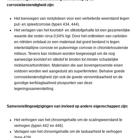
corrosiebestendigheid zijn:
Het toevoegen van molybdeen voor een verbeterde weerstand tegen
put- en spleetcorrosie (typen 434, 444).
Het verlagen van het koolstof- en stikstofgehalte tot een gezamenlijke
waarde die onder circa 0,04% ligt. Door het ontbreken van carbiden
en nitriden ontstaat zo een materiaal dat goed bestand is tegen
interkristallijne corrosie en putvormige corrosie in chloridehoudende
milieus. Tevens kan niobium worden toegevoegd om de nog
aanwezige koolstof en stikstof te binden tot minder schadelijke
niobiumcarbonitriden. Materialen die aan bovengenoemde eisen
voldoen worden wel aangeduid als superferrieten. Behalve goede
corrosiebestendigheid zijn ook de goede vervormbaarheid en de
gunstige kerfslagtaaiheid pluspunten van deze
legeringssamenstelling.
Samenstellingswijzigingen van invloed op andere eigenschappen zijn:
Het verhogen van het chroomgehalte om de scalingweerstand te
verhogen (typen 442 en 446).
Verlagen van het chroomgehalte om de lasbaarheid te verhogen
(type 429).