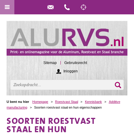
Sitemap
Gebruiksrecht
Inloggen
U bent nu hier
Homepage
>
Roestvast Staal
>
Kennisbank
>
Additive
manufacturing
>
Soorten roestvast staal en hun eigenschappen
SOORTEN ROESTVAST
STAAL EN HUN