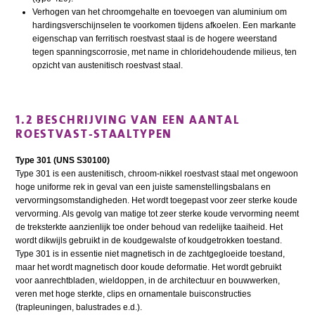
Verhogen van het chroomgehalte en toevoegen van aluminium om
hardingsverschijnselen te voorkomen tijdens afkoelen. Een markante
eigenschap van ferritisch roestvast staal is de hogere weerstand
tegen spanningscorrosie, met name in chloridehoudende milieus, ten
opzicht van austenitisch roestvast staal.
1.2 BESCHRIJVING VAN EEN AANTAL
ROESTVAST-STAALTYPEN
Type 301 (UNS S30100)
Type 301 is een austenitisch, chroom-nikkel roestvast staal met ongewoon
hoge uniforme rek in geval van een juiste samenstellingsbalans en
vervormingsomstandigheden. Het wordt toegepast voor zeer sterke koude
vervorming. Als gevolg van matige tot zeer sterke koude vervorming neemt
de treksterkte aanzienlijk toe onder behoud van redelijke taaiheid. Het
wordt dikwijls gebruikt in de koudgewalste of koudgetrokken toestand.
Type 301 is in essentie niet magnetisch in de zachtgegloeide toestand,
maar het wordt magnetisch door koude deformatie. Het wordt gebruikt
voor aanrechtbladen, wieldoppen, in de architectuur en bouwwerken,
veren met hoge sterkte, clips en ornamentale buisconstructies
(trapleuningen, balustrades e.d.).