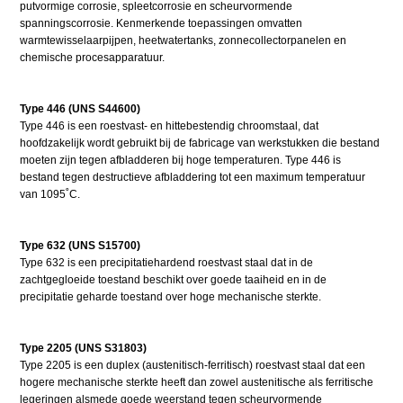
putvormige corrosie, spleetcorrosie en scheurvormende
spanningscorrosie. Kenmerkende toepassingen omvatten
warmtewisselaarpijpen, heetwatertanks, zonnecollectorpanelen en
chemische procesapparatuur.
Type 446 (UNS S44600)
Type 446 is een roestvast- en hittebestendig chroomstaal, dat
hoofdzakelijk wordt gebruikt bij de fabricage van werkstukken die bestand
moeten zijn tegen afbladderen bij hoge temperaturen. Type 446 is
bestand tegen destructieve afbladdering tot een maximum temperatuur
van 1095˚C.
Type 632 (UNS S15700)
Type 632 is een precipitatiehardend roestvast staal dat in de
zachtgegloeide toestand beschikt over goede taaiheid en in de
precipitatie geharde toestand over hoge mechanische sterkte.
Type 2205 (UNS S31803)
Type 2205 is een duplex (austenitisch-ferritisch) roestvast staal dat een
hogere mechanische sterkte heeft dan zowel austenitische als ferritische
legeringen alsmede goede weerstand tegen scheurvormende