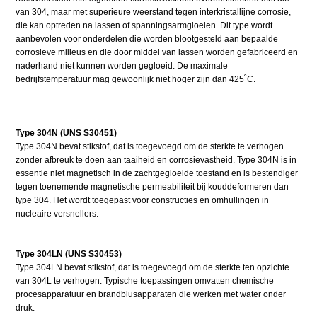
van 304, maar met superieure weerstand tegen interkristallijne corrosie,
die kan optreden na lassen of spanningsarmgloeien. Dit type wordt
aanbevolen voor onderdelen die worden blootgesteld aan bepaalde
corrosieve milieus en die door middel van lassen worden gefabriceerd en
naderhand niet kunnen worden gegloeid. De maximale
bedrijfstemperatuur mag gewoonlijk niet hoger zijn dan 425˚C.
Type 304N (UNS S30451)
Type 304N bevat stikstof, dat is toegevoegd om de sterkte te verhogen
zonder afbreuk te doen aan taaiheid en corrosievastheid. Type 304N is in
essentie niet magnetisch in de zachtgegloeide toestand en is bestendiger
tegen toenemende magnetische permeabiliteit bij kouddeformeren dan
type 304. Het wordt toegepast voor constructies en omhullingen in
nucleaire versnellers.
Type 304LN (UNS S30453)
Type 304LN bevat stikstof, dat is toegevoegd om de sterkte ten opzichte
van 304L te verhogen. Typische toepassingen omvatten chemische
procesapparatuur en brandblusapparaten die werken met water onder
druk.