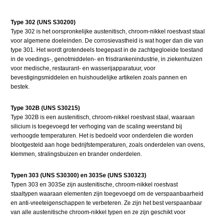
Type 302 (UNS S30200)
Type 302 is het oorspronkelijke austenitisch, chroom-nikkel roestvast staal
voor algemene doeleinden. De corrosievastheid is wat hoger dan die van
type 301. Het wordt grotendeels toegepast in de zachtgegloeide toestand
in de voedings-, genotmiddelen- en frisdrankenindustrie, in ziekenhuizen
voor medische, restaurant- en wasserijapparatuur, voor
bevestigingsmiddelen en huishoudelijke artikelen zoals pannen en
bestek.
Type 302B (UNS S30215)
Type 302B is een austenitisch, chroom-nikkel roestvast staal, waaraan
silicium is toegevoegd ter verhoging van de scaling weerstand bij
verhoogde temperaturen. Het is bedoeld voor onderdelen die worden
blootgesteld aan hoge bedrijfstemperaturen, zoals onderdelen van ovens,
klemmen, stralingsbuizen en brander onderdelen.
Typen 303 (UNS S30300) en 303Se (UNS S30323)
Typen 303 en 303Se zijn austenitische, chroom-nikkel roestvast
staaltypen waaraan elementen zijn toegevoegd om de verspaanbaarheid
en anti-vreeteigenschappen te verbeteren. Ze zijn het best verspaanbaar
van alle austenitische chroom-nikkel typen en ze zijn geschikt voor