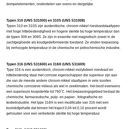
dompelelementen, onderdelen van ovens en dergelijke.
Typen 310 (UNS S31000) en 310S (UNS S31008)
Typen 310 en 310S zijn austenitische, chroom-nikkel roestvaststaaltypen
met hoge hittebestendigheid en hogere sterkte bij hoge temperatuur dan
de typen 309 en 309S. Ze zijn in essentie niet magnetisch zowel in de
zachtgegloeide als koudgedeformeerde toestand. Ze vinden toepassing
bij verhoogde temperatuur in de chemische en petrochemische industrie.
Typen 316 (UNS S31600) en 316H (UNS S31609)
Type 316 is een austenitisch, chroom-nikkel-molybdeen roestvast en
hittebestendig staal met corrosie eigenschappen die superieur zijn aan
die van de meeste andere chroom-nikkel staaltypen in vele soorten
chemische corrosieve milieus als wel in zeeklimaten. Het bezit eveneens
een superieure kruipsterkte tot 760˚C. Het toepassingsgebied beslaat de
chemische, farmaceutische, pulp- en papier-, fotografische en
textielindustrie. Het type 316H is een modificatie van 316 met een
koolstofgehalte dat binnen het traject 0,04 tot 0,10 procent wordt
gehouden voor een verbeterde sterkte bij hoge temperatuur.