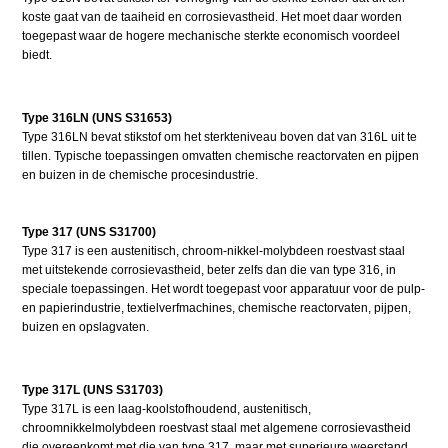
koste gaat van de taaiheid en corrosievastheid. Het moet daar worden
toegepast waar de hogere mechanische sterkte economisch voordeel
biedt.
Type 316LN (UNS S31653)
Type 316LN bevat stikstof om het sterkteniveau boven dat van 316L uit te
tillen. Typische toepassingen omvatten chemische reactorvaten en pijpen
en buizen in de chemische procesindustrie.
Type 317 (UNS S31700)
Type 317 is een austenitisch, chroom-nikkel-molybdeen roestvast staal
met uitstekende corrosievastheid, beter zelfs dan die van type 316, in
speciale toepassingen. Het wordt toegepast voor apparatuur voor de pulp-
en papierindustrie, textielverfmachines, chemische reactorvaten, pijpen,
buizen en opslagvaten.
Type 317L (UNS S31703)
Type 317L is een laag-koolstofhoudend, austenitisch,
chroomnikkelmolybdeen roestvast staal met algemene corrosievastheid
die overeenkomt met die van type 317, maar met superieure weerstand