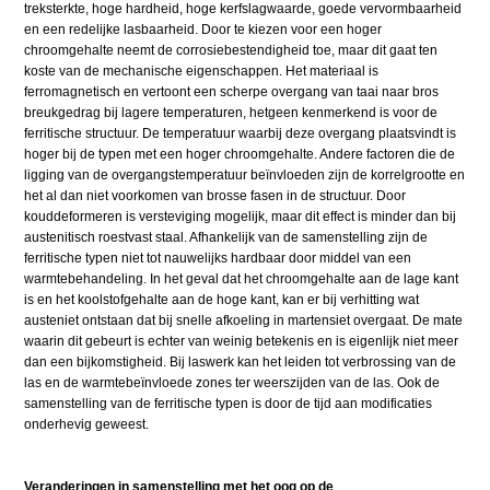
treksterkte, hoge hardheid, hoge kerfslagwaarde, goede vervormbaarheid
en een redelijke lasbaarheid. Door te kiezen voor een hoger
chroomgehalte neemt de corrosiebestendigheid toe, maar dit gaat ten
koste van de mechanische eigenschappen. Het materiaal is
ferromagnetisch en vertoont een scherpe overgang van taai naar bros
breukgedrag bij lagere temperaturen, hetgeen kenmerkend is voor de
ferritische structuur. De temperatuur waarbij deze overgang plaatsvindt is
hoger bij de typen met een hoger chroomgehalte. Andere factoren die de
ligging van de overgangstemperatuur beïnvloeden zijn de korrelgrootte en
het al dan niet voorkomen van brosse fasen in de structuur. Door
kouddeformeren is versteviging mogelijk, maar dit effect is minder dan bij
austenitisch roestvast staal. Afhankelijk van de samenstelling zijn de
ferritische typen niet tot nauwelijks hardbaar door middel van een
warmtebehandeling. In het geval dat het chroomgehalte aan de lage kant
is en het koolstofgehalte aan de hoge kant, kan er bij verhitting wat
austeniet ontstaan dat bij snelle afkoeling in martensiet overgaat. De mate
waarin dit gebeurt is echter van weinig betekenis en is eigenlijk niet meer
dan een bijkomstigheid. Bij laswerk kan het leiden tot verbrossing van de
las en de warmtebeïnvloede zones ter weerszijden van de las. Ook de
samenstelling van de ferritische typen is door de tijd aan modificaties
onderhevig geweest.
Veranderingen in samenstelling met het oog op de