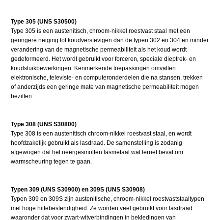
Type 305 (UNS S30500)
Type 305 is een austenitisch, chroom-nikkel roestvast staal met een
geringere neiging tot koudverstevigen dan de typen 302 en 304 en minder
verandering van de magnetische permeabiliteit als het koud wordt
gedeformeerd. Het wordt gebruikt voor forceren, speciale dieptrek- en
koudstuikbewerkingen. Kenmerkende toepassingen omvatten
elektronische, televisie- en computeronderdelen die na stansen, trekken
of anderzijds een geringe mate van magnetische permeabiliteit mogen
bezitten.
Type 308 (UNS S30800)
Type 308 is een austenitisch chroom-nikkel roestvast staal, en wordt
hoofdzakelijk gebruikt als lasdraad. De samenstelling is zodanig
afgewogen dat het neergesmolten lasmetaal wat ferriet bevat om
warmscheuring tegen te gaan.
Typen 309 (UNS S30900) en 309S (UNS S30908)
Typen 309 en 309S zijn austenitische, chroom-nikkel roestvaststaaltypen
met hoge hittebestendigheid. Ze worden veel gebruikt voor lasdraad
waaronder dat voor zwart-witverbindingen in bekledingen van