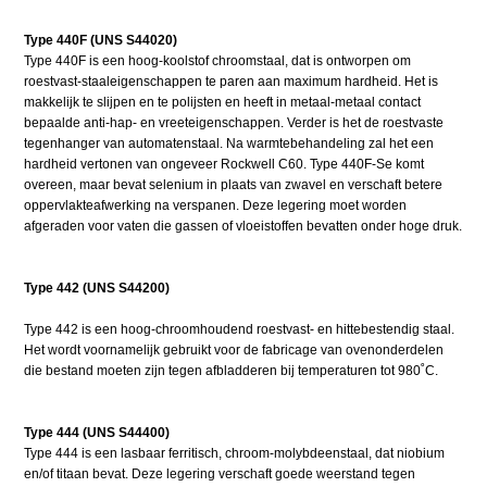
Type 440F (UNS S44020)
Type 440F is een hoog-koolstof chroomstaal, dat is ontworpen om
roestvast-staaleigenschappen te paren aan maximum hardheid. Het is
makkelijk te slijpen en te polijsten en heeft in metaal-metaal contact
bepaalde anti-hap- en vreeteigenschappen. Verder is het de roestvaste
tegenhanger van automatenstaal. Na warmtebehandeling zal het een
hardheid vertonen van ongeveer Rockwell C60. Type 440F-Se komt
overeen, maar bevat selenium in plaats van zwavel en verschaft betere
oppervlakteafwerking na verspanen. Deze legering moet worden
afgeraden voor vaten die gassen of vloeistoffen bevatten onder hoge druk.
Type 442 (UNS S44200)
Type 442 is een hoog-chroomhoudend roestvast- en hittebestendig staal.
Het wordt voornamelijk gebruikt voor de fabricage van ovenonderdelen
die bestand moeten zijn tegen afbladderen bij temperaturen tot 980˚C.
Type 444 (UNS S44400)
Type 444 is een lasbaar ferritisch, chroom-molybdeenstaal, dat niobium
en/of titaan bevat. Deze legering verschaft goede weerstand tegen