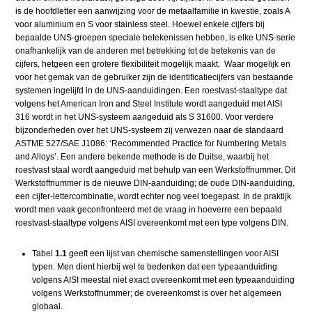
is de hoofdletter een aanwijzing voor de metaalfamilie in kwestie, zoals A
voor aluminium en S voor stainless steel. Hoewel enkele cijfers bij
bepaalde UNS-groepen speciale betekenissen hebben, is elke UNS-serie
onafhankelijk van de anderen met betrekking tot de betekenis van de
cijfers, hetgeen een grotere flexibiliteit mogelijk maakt. Waar mogelijk en
voor het gemak van de gebruiker zijn de identificatiecijfers van bestaande
systemen ingelijfd in de UNS-aanduidingen. Een roestvast-staaltype dat
volgens het American Iron and Steel Institute wordt aangeduid met AISI
316 wordt in het UNS-systeem aangeduid als S 31600. Voor verdere
bijzonderheden over het UNS-systeem zij verwezen naar de standaard
ASTME 527/SAE J1086: ‘Recommended Practice for Numbering Metals
and Alloys’. Een andere bekende methode is de Duitse, waarbij het
roestvast staal wordt aangeduid met behulp van een Werkstoffnummer. Dit
Werkstoffnummer is de nieuwe DIN-aanduiding; de oude DIN-aanduiding,
een cijfer-lettercombinatie, wordt echter nog veel toegepast. In de praktijk
wordt men vaak geconfronteerd met de vraag in hoeverre een bepaald
roestvast-staaltype volgens AISI overeenkomt met een type volgens DIN.
Tabel
1.1
geeft een lijst van chemische samenstellingen voor AISI
typen. Men dient hierbij wel te bedenken dat een typeaanduiding
volgens AISI meestal niet exact overeenkomt met een typeaanduiding
volgens Werkstoffnummer; de overeenkomst is over het algemeen
globaal.