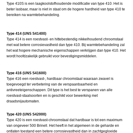
Type 410S is een laagkoolstofhoudende modificatie van type 410. Het is
beter lasbaar, maar is niet in staat om de hogere hardheid van type 410 te
bereiken na warmtebehandeling.
Type 414 (UNS S41400)
Type 414 is een roestvast- en hittebestendig nikkelhoudend chroomstaal
met wat betere corrosievastheid dan type 410. Bij warmtebehandeling zal
het wat hogere mechanische eigenschappen verkrijgen dan type 410. Het
wordt hoofdzakelijk gebruikt voor bevestigingsmiddelen.
Type 416 (UNS S41600)
Type 416 een roestvast-, hardbaar chroomstaal waaraan zwavel is
toegevoegd ter verbetering van de verspaanbaarheid en
antivreeteigenschappen. Dit type is het best te verspanen van alle
roestvast-staalsoorten en is geschikt voor bewerking met
draadsnijautomaten.
Type 420 (UNS S42000)
Type 420 is een roestvast-chroomstaal dat hardbaar is tot een maximum
van ongeveer 500 Brinell. Het heeft in het algemeen in de geharde en
ontlaten toestand een betere corrosievastheid dan in zachtgegloeide