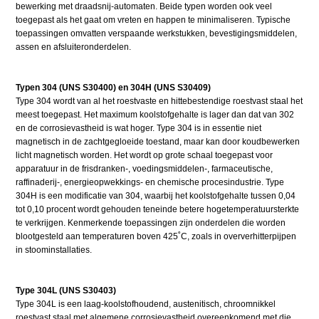
bewerking met draadsnij-automaten. Beide typen worden ook veel
toegepast als het gaat om vreten en happen te minimaliseren. Typische
toepassingen omvatten verspaande werkstukken, bevestigingsmiddelen,
assen en afsluiteronderdelen.
Typen 304 (UNS S30400) en 304H (UNS S30409)
Type 304 wordt van al het roestvaste en hittebestendige roestvast staal het
meest toegepast. Het maximum koolstofgehalte is lager dan dat van 302
en de corrosievastheid is wat hoger. Type 304 is in essentie niet
magnetisch in de zachtgegloeide toestand, maar kan door koudbewerken
licht magnetisch worden. Het wordt op grote schaal toegepast voor
apparatuur in de frisdranken-, voedingsmiddelen-, farmaceutische,
raffinaderij-, energieopwekkings- en chemische procesindustrie. Type
304H is een modificatie van 304, waarbij het koolstofgehalte tussen 0,04
tot 0,10 procent wordt gehouden teneinde betere hogetemperatuursterkte
te verkrijgen. Kenmerkende toepassingen zijn onderdelen die worden
blootgesteld aan temperaturen boven 425˚C, zoals in oververhitterpijpen
in stoominstallaties.
Type 304L (UNS S30403)
Type 304L is een laag-koolstofhoudend, austenitisch, chroomnikkel
roestvast staal met algemene corrosievastheid overeenkomend met die