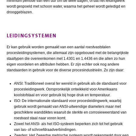
minimum periode van een uur om de twee dagen, of dat het leidingwerk
wordt gespoeld met schoon water, waarna het geheel wordt geledigd en
drooggeblazen.
LEIDINGSYSTEMEN
Er kan gebruik worden gemaakt van een aantal roestvaststalen
procesleidingsystemen, die allemaal zijn opgebouwd met de belangrijkste
staaltypen die overeenkomen met 1.4301 en 1.4436 en die allen zo hun
eigen voordelen en attributen hebben. Er zijn echter ook nog andere
standaarden in gebruik voor de diverse procesindustrieën. Zo zijn daar:
ANSI: Traditioneel overal ter wereld in gebruik als de standaard voor
procesleidingwerk. Oorspronkelijk ontwikkeld voor Amerikaans
koolstofstaal en voor gebruik bij hoge druk en temperatuur.
ISO: De internationale standaard voor procesleidingwerk, waarbij
gebruik wordt gemaakt van ANSI-uitwendige diameters maar met
geschiktere wanddiktes waaruit de sterkte en corrosieweerstand van
roestvast staal naar voren komt.
Zowel het ANSI- als het ISO-systeem beperken zich tot het gebruik
van las- of schroefdraadverbindingen.
Zweden: Het Zweedse metrische systeem wordt gekenmerkt door een