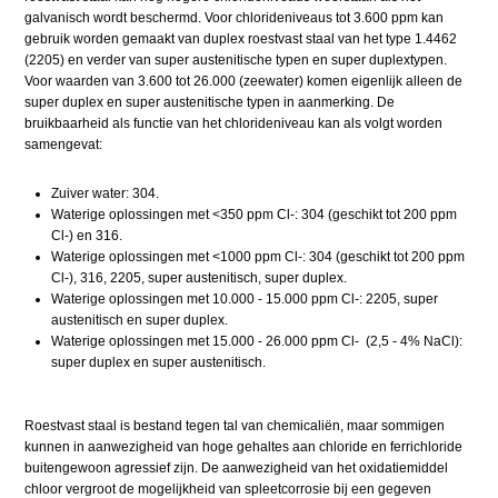
galvanisch wordt beschermd. Voor chlorideniveaus tot 3.600 ppm kan
gebruik worden gemaakt van duplex roestvast staal van het type 1.4462
(2205) en verder van super austenitische typen en super duplextypen.
Voor waarden van 3.600 tot 26.000 (zeewater) komen eigenlijk alleen de
super duplex en super austenitische typen in aanmerking. De
bruikbaarheid als functie van het chlorideniveau kan als volgt worden
samengevat:
Zuiver water: 304.
Waterige oplossingen met <350 ppm Cl-: 304 (geschikt tot 200 ppm
Cl-) en 316.
Waterige oplossingen met <1000 ppm Cl-: 304 (geschikt tot 200 ppm
Cl-), 316, 2205, super austenitisch, super duplex.
Waterige oplossingen met 10.000 - 15.000 ppm Cl-: 2205, super
austenitisch en super duplex.
Waterige oplossingen met 15.000 - 26.000 ppm Cl- (2,5 - 4% NaCl):
super duplex en super austenitisch.
Roestvast staal is bestand tegen tal van chemicaliën, maar sommigen
kunnen in aanwezigheid van hoge gehaltes aan chloride en ferrichloride
buitengewoon agressief zijn. De aanwezigheid van het oxidatiemiddel
chloor vergroot de mogelijkheid van spleetcorrosie bij een gegeven