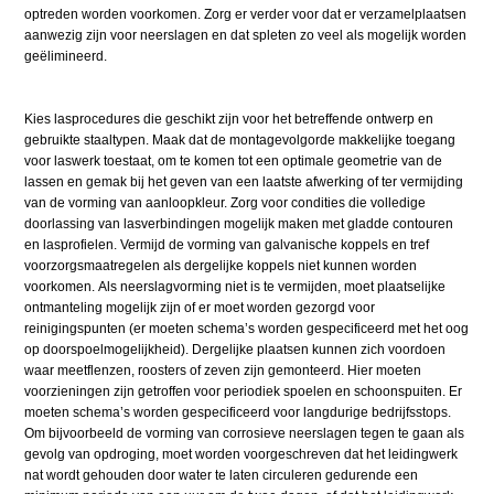
optreden worden voorkomen. Zorg er verder voor dat er verzamelplaatsen
aanwezig zijn voor neerslagen en dat spleten zo veel als mogelijk worden
geëlimineerd.
Kies lasprocedures die geschikt zijn voor het betreffende ontwerp en
gebruikte staaltypen. Maak dat de montagevolgorde makkelijke toegang
voor laswerk toestaat, om te komen tot een optimale geometrie van de
lassen en gemak bij het geven van een laatste afwerking of ter vermijding
van de vorming van aanloopkleur. Zorg voor condities die volledige
doorlassing van lasverbindingen mogelijk maken met gladde contouren
en lasprofielen. Vermijd de vorming van galvanische koppels en tref
voorzorgsmaatregelen als dergelijke koppels niet kunnen worden
voorkomen. Als neerslagvorming niet is te vermijden, moet plaatselijke
ontmanteling mogelijk zijn of er moet worden gezorgd voor
reinigingspunten (er moeten schema’s worden gespecificeerd met het oog
op doorspoelmogelijkheid). Dergelijke plaatsen kunnen zich voordoen
waar meetflenzen, roosters of zeven zijn gemonteerd. Hier moeten
voorzieningen zijn getroffen voor periodiek spoelen en schoonspuiten. Er
moeten schema’s worden gespecificeerd voor langdurige bedrijfsstops.
Om bijvoorbeeld de vorming van corrosieve neerslagen tegen te gaan als
gevolg van opdroging, moet worden voorgeschreven dat het leidingwerk
nat wordt gehouden door water te laten circuleren gedurende een