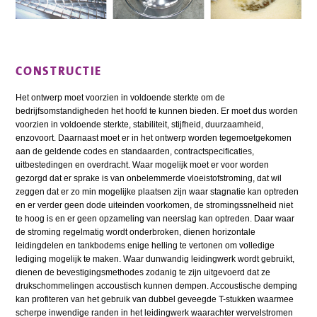
CONSTRUCTIE
Het ontwerp moet voorzien in voldoende sterkte om de
bedrijfsomstandigheden het hoofd te kunnen bieden. Er moet dus worden
voorzien in voldoende sterkte, stabiliteit, stijfheid, duurzaamheid,
enzovoort. Daarnaast moet er in het ontwerp worden tegemoetgekomen
aan de geldende codes en standaarden, contractspecificaties,
uitbestedingen en overdracht. Waar mogelijk moet er voor worden
gezorgd dat er sprake is van onbelemmerde vloeistofstroming, dat wil
zeggen dat er zo min mogelijke plaatsen zijn waar stagnatie kan optreden
en er verder geen dode uiteinden voorkomen, de stromingssnelheid niet
te hoog is en er geen opzameling van neerslag kan optreden. Daar waar
de stroming regelmatig wordt onderbroken, dienen horizontale
leidingdelen en tankbodems enige helling te vertonen om volledige
lediging mogelijk te maken. Waar dunwandig leidingwerk wordt gebruikt,
dienen de bevestigingsmethodes zodanig te zijn uitgevoerd dat ze
drukschommelingen accoustisch kunnen dempen. Accoustische demping
kan profiteren van het gebruik van dubbel geveegde T-stukken waarmee
scherpe inwendige randen in het leidingwerk waarachter wervelstromen