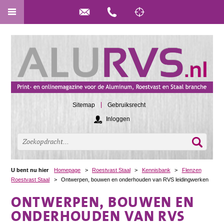
Sitemap
Gebruiksrecht
Inloggen
U bent nu hier
Homepage
>
Roestvast Staal
>
Kennisbank
>
Flenzen
Roestvast Staal
>
Ontwerpen, bouwen en onderhouden van RVS leidingwerken
ONTWERPEN, BOUWEN EN
ONDERHOUDEN VAN RVS