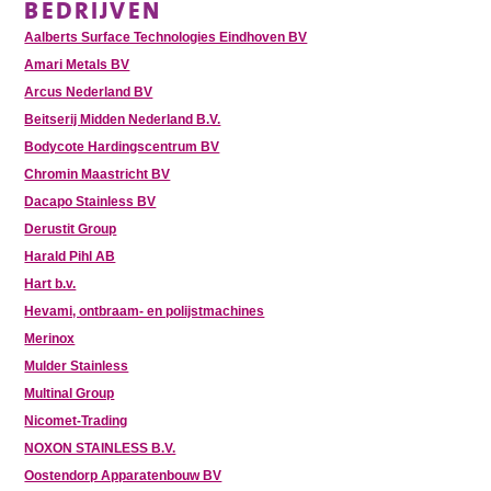
BEDRIJVEN
Aalberts Surface Technologies Eindhoven BV
Amari Metals BV
Arcus Nederland BV
Beitserij Midden Nederland B.V.
Bodycote Hardingscentrum BV
Chromin Maastricht BV
Dacapo Stainless BV
Derustit Group
Harald Pihl AB
Hart b.v.
Hevami, ontbraam- en polijstmachines
Merinox
Mulder Stainless
Multinal Group
Nicomet-Trading
NOXON STAINLESS B.V.
Oostendorp Apparatenbouw BV