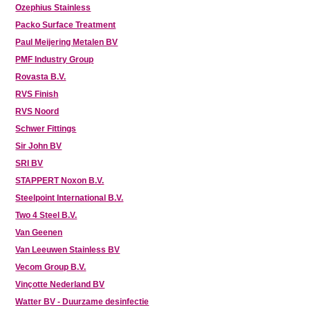
Ozephius Stainless
Packo Surface Treatment
Paul Meijering Metalen BV
PMF Industry Group
Rovasta B.V.
RVS Finish
RVS Noord
Schwer Fittings
Sir John BV
SRI BV
STAPPERT Noxon B.V.
Steelpoint International B.V.
Two 4 Steel B.V.
Van Geenen
Van Leeuwen Stainless BV
Vecom Group B.V.
Vinçotte Nederland BV
Watter BV - Duurzame desinfectie