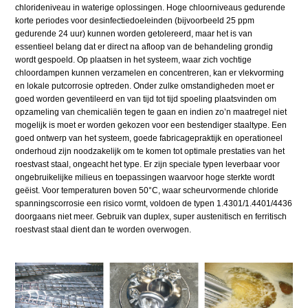
chloride­niveau in waterige oplossingen. Hoge chloorniveaus gedurende
korte periodes voor desinfectiedoeleinden (bijvoorbeeld 25 ppm
gedurende 24 uur) kunnen worden getolereerd, maar het is van
essentieel belang dat er direct na afloop van de behandeling grondig
wordt gespoeld. Op plaatsen in het systeem, waar zich vochtige
chloordampen kunnen verzamelen en concentreren, kan er vlekvorming
en lokale putcorrosie optreden. Onder zulke omstandigheden moet er
goed worden geventileerd en van tijd tot tijd spoeling plaatsvinden om
opzameling van chemicaliën tegen te gaan en indien zo’n maatregel niet
mogelijk is moet er worden gekozen voor een bestendiger staaltype. Een
goed ontwerp van het systeem, goede fabricagepraktijk en operationeel
onderhoud zijn noodzakelijk om te komen tot optimale prestaties van het
roestvast staal, ongeacht het type. Er zijn speciale typen leverbaar voor
ongebruikelijke milieus en toepassingen waarvoor hoge sterkte wordt
geëist. Voor temperaturen boven 50°C, waar scheurvormende chloride
spanningscorrosie een risico vormt, voldoen de typen 1.4301/1.4401/4436
doorgaans niet meer. Gebruik van duplex, super austenitisch en ferritisch
roestvast staal dient dan te worden overwogen.