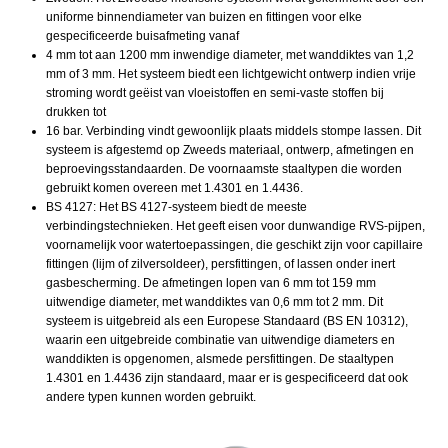
uniforme binnendiameter van buizen en fittingen voor elke
gespecificeerde buisafmeting vanaf
4 mm tot aan 1200 mm inwendige diameter, met wanddiktes van 1,2
mm of 3 mm. Het systeem biedt een lichtgewicht ontwerp indien vrije
stroming wordt geëist van vloeistoffen en semi-vaste stoffen bij
drukken tot
16 bar. Verbinding vindt gewoonlijk plaats middels stompe lassen. Dit
systeem is afgestemd op Zweeds materiaal, ontwerp, afmetingen en
beproevingsstandaarden. De voornaamste staaltypen die worden
gebruikt komen overeen met 1.4301 en 1.4436.
BS 4127: Het BS 4127-systeem biedt de meeste
verbindingstechnieken. Het geeft eisen voor dunwandige RVS-pijpen,
voornamelijk voor watertoepassingen, die geschikt zijn voor capillaire
fittingen (lijm of zilversoldeer), persfittingen, of lassen onder inert
gasbescherming. De afmetingen lopen van 6 mm tot 159 mm
uitwendige diameter, met wanddiktes van 0,6 mm tot 2 mm. Dit
systeem is uitgebreid als een Europese Standaard (BS EN 10312),
waarin een uitgebreide combinatie van uitwendige diameters en
wanddikten is opgenomen, alsmede persfittingen. De staaltypen
1.4301 en 1.4436 zijn standaard, maar er is gespecificeerd dat ook
andere typen kunnen worden gebruikt.