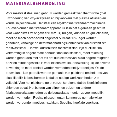
MATERIAALBEHANDELING
Voor roestvast staal mag gebruik worden gemaakt van thermische (met
uitzondering van oxy-acetyleen en bij voorkeur met plasma of laser) en
koude snijtechnieken. Het staal kan afgekort met standaardmachinerie.
Koudvervormen met standaardapparatuur is in het algemeen geschikt
voor wanddiktes tot ongeveer 8 mm. Bij buigen, knippen en guillotineren,
moet de machinecapaciteit ongeveer 50% tot 60% lager worden
genomen, vanwege de deformatiehardingskenmerken van austenitisch
roestvast staal. Hoewel austenitisch roestvast staal zijn ductiliteit na
vervorming in hogere mate behoudt dan koolstofstaal, moet rekening
worden gehouden met het feit dat duplex roestvast staal hogere rekgrens
bezit en minder geschikt is voor extensieve koudbewerking. Bij de diverse
bewerkingen moet contact worden vermeden met ijzerdeeltjes. Op de
bouwplaats kan gebruik worden gemaakt van plakband om het roestvast
staal tijdelijk te beschermen totdat de nodige werkzaamheden zijn
voltooid. Voor het plakband geldt vanzelfsprekend dat de kleefstof geen
chloriden bevat. Het buigen van pijpen en buizen en andere
fabricagewerkzaamheden op de bouwplaats moeten zoveel mogelijk
worden vermeden. Rechte pijpsegmenten kunnen op normale wijze
worden verbonden met bochtstukken. Spooling heeft de voorkeur.