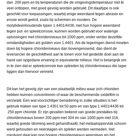
dan 200 ppm en bij temperaturen die de omgevingstemperatuur niet te
veel ontlopen, met goed gevolg worden gebruikt. Dit staaltype is ook
geschikt voor toepassingen, waarbij enige weerstand tegen abrasie en
erosie wordt geëist, zoals bij schermen en roosters. De
molybdeenhoudende typen 1.4401/4436, met hun hogere weerstand
tegen put- en spleetcorrosie, kunnen worden gebruikt voor waterige
oplossingen met chlorideniveaus tot 1000 ppm, onder verder dezelfde
omstandigheden als golden voor 1.4401. Als de legeringen dienst moeten
doen bij hogere chlorideniveaus dan bovengenoemd, dan dient de
leverancier de geschiktheid aan te tonen voor het gestelde doel aan de
hand van opgedane ervaring in equivalente milieus. Het is belangrijk om
in te zien dat er spleetcorrosie kan optreden bij chlorideniveaus die lager
liggen dan hiervoor vermeld.
Dit kan het gevolg zijn van een plaatselijk milieu waar zich chloriden
hebben kunnen concentreren of waar de beschermende oxidefilm is
verzwakt. Een wat voorzichtiger benadering in zulke situaties is het
gebruik maken van type 1.4301 tot 50 ppm en van type 1.4401/4436 tot
250 ppm chloride. Er zijn gevallen bekend van goede prestaties bij
chlorideniveaus boven 200 ppm met 304 en van 1000 ppm met 316,
waarbij goede stroming werd gehandhaafd, het metaaloppervlak schoon
werd gehouden en neerslagen en spleten werden vermeden. Het
roestvast staal kan nog hogere chlorideniveaus weerstaan als het