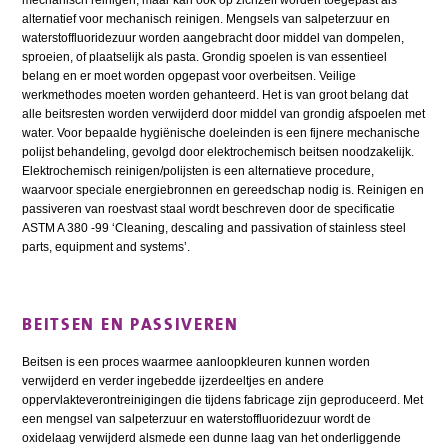
mechanisch reinigen, maar kan ook op zichzelf worden toegepast als
alternatief voor mechanisch reinigen. Mengsels van salpeterzuur en
waterstoffluoridezuur worden aangebracht door middel van dompelen,
sproeien, of plaatselijk als pasta. Grondig spoelen is van essentieel
belang en er moet worden opgepast voor overbeitsen. Veilige
werkmethodes moeten worden gehanteerd. Het is van groot belang dat
alle beitsresten worden verwijderd door middel van grondig afspoelen met
water. Voor bepaalde hygiënische doeleinden is een fijnere mechanische
polijst behandeling, gevolgd door elektrochemisch beitsen noodzakelijk.
Elektrochemisch reinigen/polijsten is een alternatieve procedure,
waarvoor speciale energiebronnen en gereedschap nodig is. Reinigen en
passiveren van roestvast staal wordt beschreven door de specificatie
ASTM A 380 -99 ‘Cleaning, descaling and passivation of stainless steel
parts, equipment and systems’.
BEITSEN EN PASSIVEREN
Beitsen is een proces waarmee aanloopkleuren kunnen worden
verwijderd en verder ingebedde ijzerdeeltjes en andere
oppervlakteverontreinigingen die tijdens fabricage zijn geproduceerd. Met
een mengsel van salpeterzuur en waterstoffluoridezuur wordt de
oxidelaag verwijderd alsmede een dunne laag van het onderliggende