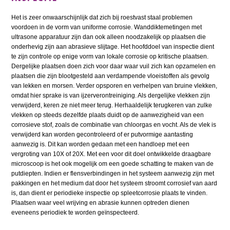
Het is zeer onwaarschijnlijk dat zich bij roestvast staal problemen
voordoen in de vorm van uniforme corrosie. Wanddiktemetingen met
ultrasone apparatuur zijn dan ook alleen noodzakelijk op plaatsen die
onderhevig zijn aan abrasieve slijtage. Het hoofddoel van inspectie dient
te zijn controle op enige vorm van lokale corrosie op kritische plaatsen.
Dergelijke plaatsen doen zich voor daar waar vuil zich kan opzamelen en
plaatsen die zijn blootgesteld aan verdampende vloeistoffen als gevolg
van lekken en morsen. Verder opsporen en verhelpen van bruine vlekken,
omdat hier sprake is van ijzerverontreiniging. Als dergelijke vlekken zijn
verwijderd, keren ze niet meer terug. Herhaaldelijk terugkeren van zulke
vlekken op steeds dezelfde plaats duidt op de aanwezigheid van een
corrosieve stof, zoals de combinatie van chloorgas en vocht. Als de vlek is
verwijderd kan worden gecontroleerd of er putvormige aantasting
aanwezig is. Dit kan worden gedaan met een handloep met een
vergroting van 10X of 20X. Met een voor dit doel ontwikkelde draagbare
microscoop is het ook mogelijk om een goede schatting te maken van de
putdiepten. Indien er flensverbindingen in het systeem aanwezig zijn met
pakkingen en het medium dat door het systeem stroomt corrosief van aard
is, dan dient er periodieke inspectie op spleetcorrosie plaats te vinden.
Plaatsen waar veel wrijving en abrasie kunnen optreden dienen
eveneens periodiek te worden geïnspecteerd.