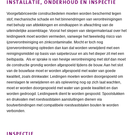
INSTALLATIE, ONDERHOUD EN INSPECTIE
Voorgefabriceerde constructiedelen moeten worden beschermd tegen
stof, mechanische schade en het binnendringen van verontreinigingen
met behulp van afdekkingen en eindkappen in afwachting van de
uiteindelijke assemblage. Vooral het slepen van steigermateriaal over het
leidingwerk moet worden vermeden, vanwege het tweeledig risico van
ijzerverontreiniging en zinkcontaminatie. Mocht er toch nog
ijzerverontreiniging optreden dan kan dat worden verwijderd met een
reinigingsmiddel op basis van salpeterzuur en als het dieper zit met een
beitspasta. Als er sprake is van hevige verontreiniging met stof dan moet
de constructie grondig worden afgespoeld tijdens de bouw. Aan het slot
van de bouwfase moet er worden afgespoeld met water van goede
kwaliteit, zoals drinkwater. Leidingen moeten worden doorgespoeld om
neerslagen te verwijderen en als oplevering nog op zich laat wachten,
moet er worden doorgespoeld met water van goede kwaliteit en dan
worden gedroogd. Leidingwerk dient te worden gespoold. Spoolstukken
en drukvaten met roestvaststalen aansluitingen dienen via
boutverbindingen met compatibele roestvaststalen bouten te worden
verbonden.
INSPECTIE