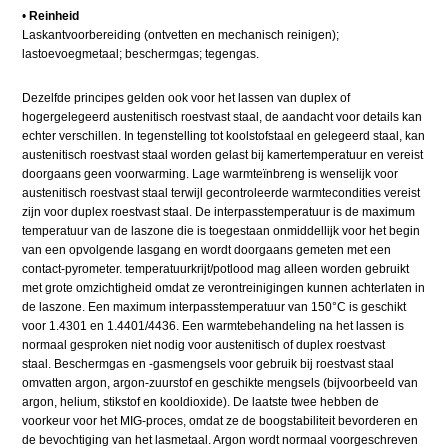
•
Reinheid
Laskantvoorbereiding (ontvetten en mechanisch reinigen);
lastoevoegmetaal; beschermgas; tegengas.
Dezelfde principes gelden ook voor het lassen van duplex of
hogergelegeerd austenitisch roestvast staal, de aandacht voor details kan
echter verschillen. In tegenstelling tot koolstofstaal en gelegeerd staal, kan
austenitisch roestvast staal worden gelast bij kamertemperatuur en vereist
doorgaans geen voorwarming. Lage warmteïnbreng is wenselijk voor
austenitisch roestvast staal terwijl gecontroleerde warmtecondities vereist
zijn voor duplex roestvast staal. De interpasstemperatuur is de maximum
temperatuur van de laszone die is toegestaan onmiddellijk voor het begin
van een opvolgende lasgang en wordt doorgaans gemeten met een
contact-pyrometer. temperatuurkrijt/potlood mag alleen worden gebruikt
met grote omzichtigheid omdat ze verontreinigingen kunnen achterlaten in
de laszone. Een maximum interpasstemperatuur van 150°C is geschikt
voor 1.4301 en 1.4401/4436. Een warmtebehandeling na het lassen is
normaal gesproken niet nodig voor austenitisch of duplex roestvast
staal. Beschermgas en -gasmengsels voor gebruik bij roestvast staal
omvatten argon, argon-zuurstof en geschikte mengsels (bijvoorbeeld van
argon, helium, stikstof en kooldioxide). De laatste twee hebben de
voorkeur voor het MIG-proces, omdat ze de boogstabiliteit bevorderen en
de bevochtiging van het lasmetaal. Argon wordt normaal voorgeschreven