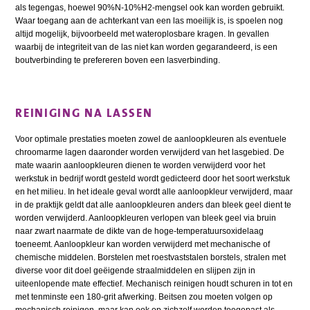
als tegengas, hoewel 90%N-10%H2-mengsel ook kan worden gebruikt.
Waar toegang aan de achterkant van een las moeilijk is, is spoelen nog
altijd mogelijk, bijvoorbeeld met wateroplosbare kragen. In gevallen
waarbij de integriteit van de las niet kan worden gegarandeerd, is een
boutverbinding te prefereren boven een lasverbinding.
REINIGING NA LASSEN
Voor optimale prestaties moeten zowel de aanloopkleuren als eventuele
chroomarme lagen daaronder worden verwijderd van het lasgebied. De
mate waarin aanloopkleuren dienen te worden verwijderd voor het
werkstuk in bedrijf wordt gesteld wordt gedicteerd door het soort werkstuk
en het milieu. In het ideale geval wordt alle aanloopkleur verwijderd, maar
in de praktijk geldt dat alle aanloopkleuren anders dan bleek geel dient te
worden verwijderd. Aanloopkleuren verlopen van bleek geel via bruin
naar zwart naarmate de dikte van de hoge-temperatuurs­oxidelaag
toeneemt. Aanloopkleur kan worden verwijderd met mechanische of
chemische middelen. Borstelen met roestvaststalen borstels, stralen met
diverse voor dit doel geëigende straalmiddelen en slijpen zijn in
uiteenlopende mate effectief. Mechanisch reinigen houdt schuren in tot en
met tenminste een 180-grit afwerking. Beitsen zou moeten volgen op