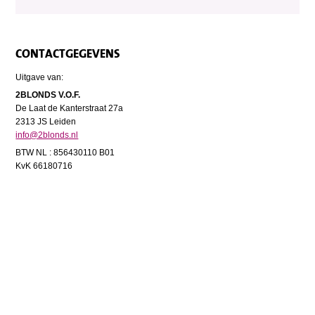
CONTACTGEGEVENS
Uitgave van:
2BLONDS V.O.F.
De Laat de Kanterstraat 27a
2313 JS Leiden
info@2blonds.nl
BTW NL : 856430110 B01
KvK 66180716