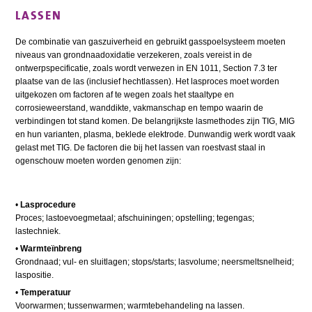
LASSEN
De combinatie van gaszuiverheid en gebruikt gasspoelsysteem moeten
niveaus van grondnaadoxidatie verzekeren, zoals vereist in de
ontwerpspecificatie, zoals wordt verwezen in EN 1011, Section 7.3 ter
plaatse van de las (inclusief hechtlassen). Het lasproces moet worden
uitgekozen om factoren af te wegen zoals het staaltype en
corrosieweerstand, wanddikte, vakmanschap en tempo waarin de
verbindingen tot stand komen. De belangrijkste lasmethodes zijn TIG, MIG
en hun varianten, plasma, beklede elektrode. Dunwandig werk wordt vaak
gelast met TIG. De factoren die bij het lassen van roestvast staal in
ogenschouw moeten worden genomen zijn:
•
Lasprocedure
Proces; lastoevoegmetaal; afschuiningen; opstelling; tegengas;
lastechniek.
•
Warmteïnbreng
Grondnaad; vul- en sluitlagen; stops/starts; lasvolume; neersmeltsnelheid;
laspositie.
•
Temperatuur
Voorwarmen; tussenwarmen; warmtebehandeling na lassen.