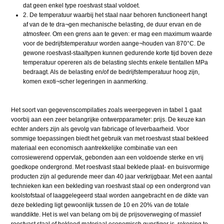
dat geen enkel type roestvast staal voldoet.
2. De temperatuur waarbij het staal naar behoren functioneert hangt
af van de te dra¬gen mechanische belasting, de duur ervan en de
atmosfeer. Om een grens aan te geven: er mag een maximum waarde
voor de bedrijfstemperatuur worden aange¬houden van 870°C. De
gewone roestvast-staaltypen kunnen gedurende korte tijd boven deze
temperatuur opereren als de belasting slechts enkele tientallen MPa
bedraagt. Als de belasting en/of de bedrijfstemperatuur hoog zijn,
komen exoti¬scher legeringen in aanmerking.
Het soort van gegevenscompilaties zoals weergegeven in tabel 1 gaat
voorbij aan een zeer belangrijke ontwerpparameter: prijs. De keuze kan
echter anders zijn als gevolg van fabricage of leverbaarheid. Voor
sommige toepassingen biedt het gebruik van met roestvast staal bekleed
materiaal een economisch aantrekkelijke combinatie van een
corrosiewerend oppervlak, gebonden aan een voldoende sterke en vrij
goedkope ondergrond. Met roestvast staal beklede plaat- en buisvormige
producten zijn al gedurende meer dan 40 jaar verkrijgbaar. Met een aantal
technieken kan een bekleding van roestvast staal op een ondergrond van
koolstofstaal of laaggelegeerd staal worden aangebracht en de dikte van
deze bekleding ligt gewoonlijk tussen de 10 en 20% van de totale
wanddikte. Het is wel van belang om bij de prijsoverweging of massief
roestvast staal of bekleed materiaal economisch gunstiger is, rekening te