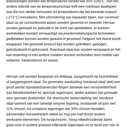
toepassingen worden wel temperaturen bereikt van zo'n 1100°C. Aan het
andere uiterste van de temperatuurschaal treft men roestvast staaltypen
aan die hun sterkte behouden tot temperaturen die het absolute nulpunt
(-273°C) benaderen. Met uitzondering van bepaalde typen, kan roestvast
staal op de conventionele wijzen worden gevormd en bewerkt. Het kan
worden gemaakt en gebruikt in de vorm van gietstukken; er kunnen
werkstukken worden vervaardigd via poedermetallurgische technieken;
gietblokken kunnen worden gewalst of gesmeed, hetgeen het meest wordt
toegepast. Het gewalste product kan worden getrokken, gebogen,
geëxtrudeerd of geforceerd. Roestvast staal kan worden verspaand en het
kan onderling of met andere metalen worden verbonden door middel van
solderen, hardsolderen en lassen.
Het kan ook worden toegepast als deklaag, aangebracht op koolstofstaal
of laaggelegeerd staal. De generieke aanduiding 'roestvast staal' dekt een
groot aantal standaardsamenstel¬lingen alsmede een verscheidenheid
aan fabrieksmerken en speciale legeringen, welke laatsten zijn gemaakt
voor speciale doeleinden. De chemische samenstelling van roestvast
staal varieert van een tamelijk simpele legering, bestaande uit ijzer met
11% chroom, tot complexe legeringen die 30% chroom bevatten,
aanzienlijke hoeveelheden nikkel en nog een half dozijn andere
werkzame elementen. De hoogchroom-, hoog-nikkelhoudende typen
gaan over in andere groepen hittevaste legeringen en er moet een min of