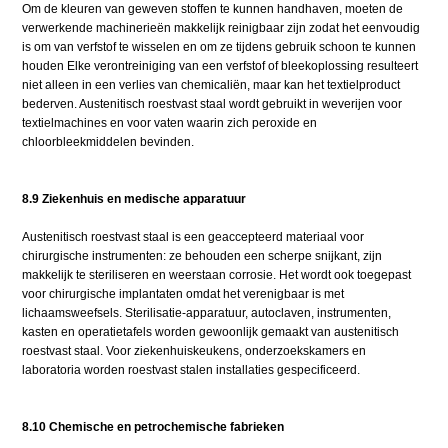
Om de kleuren van geweven stoffen te kunnen handhaven, moeten de
verwerkende machinerieën makkelijk reinigbaar zijn zodat het eenvoudig
is om van verfstof te wisselen en om ze tijdens gebruik schoon te kunnen
houden Elke verontreiniging van een verfstof of bleekoplossing resulteert
niet alleen in een verlies van chemicaliën, maar kan het textielproduct
bederven. Austenitisch roestvast staal wordt gebruikt in weverijen voor
textielmachines en voor vaten waarin zich peroxide en
chloorbleekmiddelen bevinden.
8.9 Ziekenhuis en medische apparatuur
Austenitisch roestvast staal is een geaccepteerd materiaal voor
chirurgische instrumenten: ze behouden een scherpe snijkant, zijn
makkelijk te steriliseren en weerstaan corrosie. Het wordt ook toegepast
voor chirurgische implantaten omdat het verenigbaar is met
lichaamsweefsels. Sterilisatie-apparatuur, autoclaven, instrumenten,
kasten en operatietafels worden gewoonlijk gemaakt van austenitisch
roestvast staal. Voor ziekenhuiskeukens, onderzoekskamers en
laboratoria worden roestvast stalen installaties gespecificeerd.
8.10 Chemische en petrochemische fabrieken