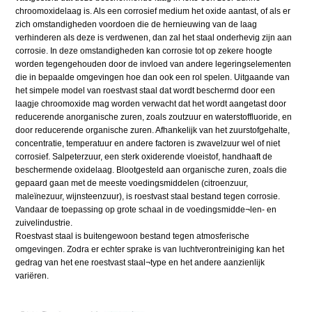
chroomoxidelaag is. Als een corrosief medium het oxide aantast, of als er
zich omstandigheden voordoen die de hernieuwing van de laag
verhinderen als deze is verdwenen, dan zal het staal onderhevig zijn aan
corrosie. In deze omstandigheden kan corrosie tot op zekere hoogte
worden tegengehouden door de invloed van andere legeringselementen
die in bepaalde omgevingen hoe dan ook een rol spelen. Uitgaande van
het simpele model van roestvast staal dat wordt beschermd door een
laagje chroomoxide mag worden verwacht dat het wordt aangetast door
reducerende anorganische zuren, zoals zoutzuur en waterstoffluoride, en
door reducerende organische zuren. Afhankelijk van het zuurstofgehalte,
concentratie, temperatuur en andere factoren is zwavelzuur wel of niet
corrosief. Salpeterzuur, een sterk oxiderende vloeistof, handhaaft de
beschermende oxidelaag. Blootgesteld aan organische zuren, zoals die
gepaard gaan met de meeste voedingsmiddelen (citroenzuur,
maleïnezuur, wijnsteenzuur), is roestvast staal bestand tegen corrosie.
Vandaar de toepassing op grote schaal in de voedingsmidde¬len- en
zuivelindustrie.
Roestvast staal is buitengewoon bestand tegen atmosferische
omgevingen. Zodra er echter sprake is van luchtverontreiniging kan het
gedrag van het ene roestvast staal¬type en het andere aanzienlijk
variëren.