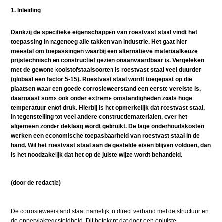
1. Inleiding
Dankzij de specifieke eigenschappen van roestvast staal vindt het
toepassing in nagenoeg alle takken van industrie. Het gaat hier
meestal om toepassingen waarbij een alternatieve materiaalkeuze
prijstechnisch en constructief gezien onaanvaardbaar is. Vergeleken
met de gewone koolstofstaalsoorten is roestvast staal veel duurder
(globaal een factor 5-15). Roestvast staal wordt toegepast op die
plaatsen waar een goede corrosieweerstand een eerste vereiste is,
daarnaast soms ook onder extreme omstandigheden zoals hoge
temperatuur en/of druk. Hierbij is het opmerkelijk dat roestvast staal,
in tegenstelling tot veel andere constructiematerialen, over het
algemeen zonder deklaag wordt gebruikt. De lage onderhoudskosten
werken een economische toepasbaarheid van roestvast staal in de
hand. Wil het roestvast staal aan de gestelde eisen blijven voldoen, dan
is het noodzakelijk dat het op de juiste wijze wordt behandeld.
(door de redactie)
De corrosieweerstand staat namelijk in direct verband met de structuur en
de oppervlaktegesteldheid. Dit betekent dat door een onjuiste