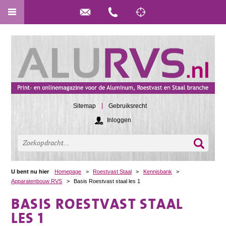
Sitemap
Gebruiksrecht
Inloggen
U bent nu hier
Homepage
>
Roestvast Staal
>
Kennisbank
>
Apparatenbouw RVS
>
Basis Roestvast staal les 1
BASIS ROESTVAST STAAL
LES 1