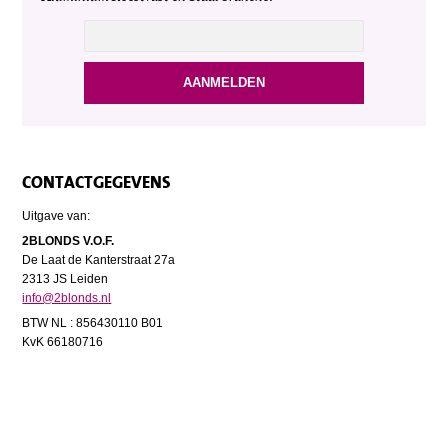
CONTACTGEGEVENS
Uitgave van:
2BLONDS V.O.F.
De Laat de Kanterstraat 27a
2313 JS Leiden
info@2blonds.nl
BTW NL : 856430110 B01
KvK 66180716