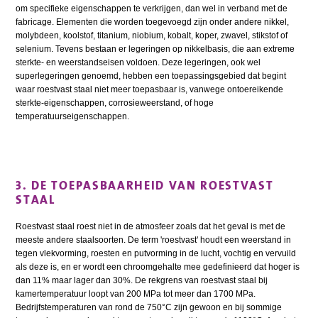
om specifieke eigenschappen te verkrijgen, dan wel in verband met de
fabricage. Elementen die worden toegevoegd zijn onder andere nikkel,
molybdeen, koolstof, titanium, niobium, kobalt, koper, zwavel, stikstof of
selenium. Tevens bestaan er legeringen op nikkelbasis, die aan extreme
sterkte- en weerstandseisen voldoen. Deze legeringen, ook wel
superlegeringen genoemd, hebben een toepassingsgebied dat begint
waar roestvast staal niet meer toepasbaar is, vanwege ontoereikende
sterkte-eigenschappen, corrosieweerstand, of hoge
temperatuurseigenschappen.
3. DE TOEPASBAARHEID VAN ROESTVAST
STAAL
Roestvast staal roest niet in de atmosfeer zoals dat het geval is met de
meeste andere staalsoorten. De term 'roestvast' houdt een weerstand in
tegen vlekvorming, roesten en putvorming in de lucht, vochtig en vervuild
als deze is, en er wordt een chroomgehalte mee gedefinieerd dat hoger is
dan 11% maar lager dan 30%. De rekgrens van roestvast staal bij
kamertemperatuur loopt van 200 MPa tot meer dan 1700 MPa.
Bedrijfstemperaturen van rond de 750°C zijn gewoon en bij sommige