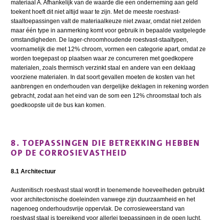
materiaal A. Afhankelijk van de waarde die een onderneming aan geld
toekent hoeft dit niet altijd waar te zijn. Met de meeste roestvast-
staaltoepassingen valt de materiaalkeuze niet zwaar, omdat niet zelden
maar één type in aanmerking komt voor gebruik in bepaalde vastgelegde
omstandigheden. De lager-chroomhoudende roestvast-staaltypen,
voornamelijk die met 12% chroom, vormen een categorie apart, omdat ze
worden toegepast op plaatsen waar ze concurreren met goedkopere
materialen, zoals thermisch verzinkt staal en andere van een deklaag
voorziene materialen. In dat soort gevallen moeten de kosten van het
aanbrengen en onderhouden van dergelijke deklagen in rekening worden
gebracht, zodat aan het eind van de som een 12% chroomstaal toch als
goedkoopste uit de bus kan komen.
8. TOEPASSINGEN DIE BETREKKING HEBBEN
OP DE CORROSIEVASTHEID
8.1 Architectuur
Austenitisch roestvast staal wordt in toenemende hoeveelheden gebruikt
voor architectonische doeleinden vanwege zijn duurzaamheid en het
nagenoeg onderhoudsvrije oppervlak. De corrosieweerstand van
roestvast staal is toereikend voor allerlei toepassingen in de open lucht.