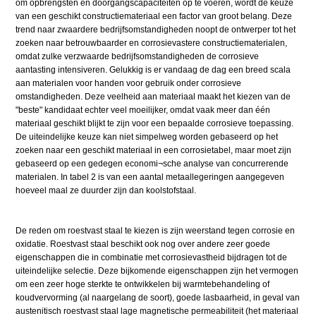
om opbrengsten en doorgangscapaciteiten op te voeren, wordt de keuze
van een geschikt constructiemateriaal een factor van groot belang. Deze
trend naar zwaardere bedrijfsomstandigheden noopt de ontwerper tot het
zoeken naar betrouwbaarder en corrosievastere constructiematerialen,
omdat zulke verzwaarde bedrijfsomstandigheden de corrosieve
aantasting intensiveren. Gelukkig is er vandaag de dag een breed scala
aan materialen voor handen voor gebruik onder corrosieve
omstandigheden. Deze veelheid aan materiaal maakt het kiezen van de
"beste" kandidaat echter veel moeilijker, omdat vaak meer dan één
materiaal geschikt blijkt te zijn voor een bepaalde corrosieve toepassing.
De uiteindelijke keuze kan niet simpelweg worden gebaseerd op het
zoeken naar een geschikt materiaal in een corrosietabel, maar moet zijn
gebaseerd op een gedegen economi¬sche analyse van concurrerende
materialen. In tabel 2 is van een aantal metaallegeringen aangegeven
hoeveel maal ze duurder zijn dan koolstofstaal.
De reden om roestvast staal te kiezen is zijn weerstand tegen corrosie en
oxidatie. Roestvast staal beschikt ook nog over andere zeer goede
eigenschappen die in combinatie met corrosievastheid bijdragen tot de
uiteindelijke selectie. Deze bijkomende eigenschappen zijn het vermogen
om een zeer hoge sterkte te ontwikkelen bij warmtebehandeling of
koudvervorming (al naargelang de soort), goede lasbaarheid, in geval van
austenitisch roestvast staal lage magnetische permeabiliteit (het materiaal