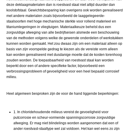
deze deklaagmaterialen dan is roestvast staal niet altijd duurder dan
koolstofstaal. Gewichtsbesparing kan overigens ook worden gerealiseerd
met andere materialen zoals bijvoorbeeld de laaggelegeerde-
staalsoorten met hoge mechanische sterkte voor rollend materieel en
titaniumlegeringen in vliegtuigen. Materiaalkeuze behelst dus een
zorgvuldige afweging van alle bedrijfseisen alsmede een beschouwing
van de methoden volgens welke de gewenste onderdelen of werkstukken
kunnen worden gemaakt. Het zou dwaas zijn om een materiaal alleen op
basis van zijn voorspelde gedrag te kiezen als de vereiste vorm alleen
kan worden gerealiseerd met dusdanige moeite dat de kosten torenhoog
zouden worden. De toepasbaarheid van roestvast staal kan worden
beperkt door een of andere specifieke factor, bijvoorbeeld een
verbrossingsprobleem of gevoeligheid voor een heel bepaald corrosief
milieu.
Heel algemeen besproken zijn de voor de hand liggende beperkingen:
1. In chloridehoudende milieus vereist de gevoeligheid voor
putcorrosie en scheur-vormende spanningscorrosie zorgvuldige
afweging. Er mag niet blindelings worden aangenomen dat een of
ander roestvast-staaltype wel zal voldoen. Het kan wel eens zo zijn