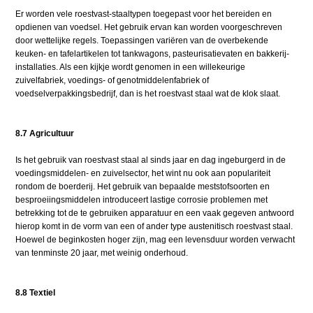
Er worden vele roestvast-staaltypen toegepast voor het bereiden en
opdienen van voedsel. Het gebruik ervan kan worden voorgeschreven
door wettelijke regels. Toepassingen variëren van de overbekende
keuken- en tafelartikelen tot tankwagons, pasteurisatievaten en bakkerij-
installaties. Als een kijkje wordt genomen in een willekeurige
zuivelfabriek, voedings- of genotmiddelenfabriek of
voedselverpakkingsbedrijf, dan is het roestvast staal wat de klok slaat.
8.7 Agricultuur
Is het gebruik van roestvast staal al sinds jaar en dag ingeburgerd in de
voedingsmiddelen- en zuivelsector, het wint nu ook aan populariteit
rondom de boerderij. Het gebruik van bepaalde meststofsoorten en
besproeiingsmiddelen introduceert lastige corrosie problemen met
betrekking tot de te gebruiken apparatuur en een vaak gegeven antwoord
hierop komt in de vorm van een of ander type austenitisch roestvast staal.
Hoewel de beginkosten hoger zijn, mag een levensduur worden verwacht
van tenminste 20 jaar, met weinig onderhoud.
8.8 Textiel