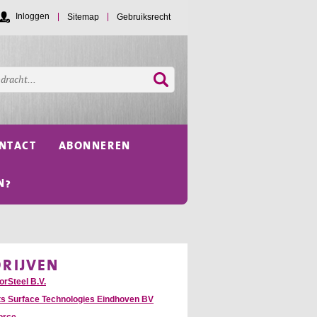
Inloggen
Sitemap
Gebruiksrecht
NTACT
ABONNEREN
N?
DRIJVEN
orSteel B.V.
ts Surface Technologies Eindhoven BV