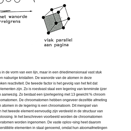
 in de vorm van een lijn, maar in een driedimensionaal vast stuk
sen naburige kristallen. De wanorde van de atomen in deze
 reactiviteit. De tweede factor is het gevolg van het feit dat
ementen zijn. Zo is roestvast staal een legering van tenminste ijzer
n aanwezig. Zo bestaat een ijzerlegering met 13 gewicht % chroom
chroomatomen. De chroomatomen hebben ongeveer dezelfde afmeting
n atomen in de legering is een chroomatoom. Dit mengsel van
n het tweede element eenvoudig zijn verdeeld in de structuur van
e oplossing. In het beschreven voorbeeld worden de chroomatomen
jzeratomen worden ingenomen. De vaste oplos¬sing heet daarom
 interstitiële elementen in staal genoemd, omdat hun atoomafmetingen