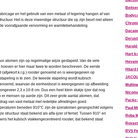
Bactof
Beitser
ricage en het gebruik van een metaal of legering hangen af van
Bodyco
tructuur. Het is deze inwendige structuur die op zijn beurt niet alleen
Chromi
n de voorafgaande vervorming en warmtebehandeling.
Dacapo
Derust
Harald
Hart b.
n hun atomen zijn op regelmatige wijze gestapeld. Van de vele
Hevami
 hoeven er hier maar twee te worden beschreven. De eerste
Hitard
rd (afgekort k.r.g.) rooster genoemd en is weergegeven op
JACQU
stapeling is te zien. De tweede stapeling wordt kubisch
r genoemd, waarvan de eenheidscel is weergegeven op afbeelding
Multina
ongeveer 2,3 x 10-8 cm. Dus een heel klein stukje ijzer dat nog
Nicome
 er mensen op aarde zijn. Dit zeer grote aantal atomen, dat
Packo 
 gedrag van vast metaal met redelijke afmetingen goed
 temperaturen beneden 910°C zijn de ijzeratomen gerangschikt volgens
Paul M
e structuur staat bekend als alfa-ijzer of ferriet. Tussen 910° en
Roba M
ens het kubisch vlakkengecentreerd rooster, dat bekend staat
Rovast
RVS Fi