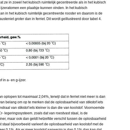
dat ze in zowel het kubisch ruimtelijk gecentreerde als in het kubisch
 ijzeratomen een plaatsje kunnen vinden. In het kubisch
an in het kubisch ruimtelijk gecentreerde rooster en daarom is de
usteniet groter dan in ferriet. Dit wordt geïllustreerd door tabel 4.
 in a- en g-ijzer.
n oplopen tot maximaal 2,04%, terwijl dat in ferriet niet meer is dan
s van belang om op te merken dat de oplosbaarheid van stikstof iets
straal van stikstof iets kleiner is dan die van koolstof. Voornoemde
r- legeringssysteem. zoals dat van roestvast staal, is de
einer, maar ook dan geldt hetzelfde verschil tussen de oplosbaarheid
vast staal bijvoorbeeld varieert de oplosbaarheid van koolstof met de
eer 0,1%. Als er meer koolstof aanwezig is dan 0,1% dan kan dat