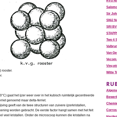
RVS N
Salomo
Sir Jo
SNIJ N
SRI BV
STAPPE
Two 4 S
Valbru
Van Ge
Vecom 
Vinçot
) rooster.
Witte 
r.
RU
Algem
) gaat het ijzer weer over in het kubisch ruimtelijk gecentreerde
Bewer
ferriet genoemd maar delta-ferriet.
Chemie
ing geeft van de twee structuren van zuivere ijzerkristallen,
Corros
kening worden gebracht. De eerste factor hangt samen met het feit
el veel kristallen. Onder de microscoop kunnen die kristallen na
Harde