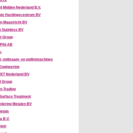
orce
ij Midden Nederland B.V.
te Hardingscentrum BV
n Maastricht BV
 Stainless BV
it Group
 Pihl AB
v.
, ontbraam- en polijstmachines
 Engineering
ET Nederland BV
l Group
t-Trading
Surface Treatment
eijering Metalen BV
etals
a B.V.
nish