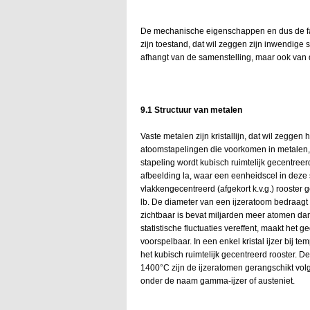
De mechanische eigenschappen en dus de fab
zijn toestand, dat wil zeggen zijn inwendige s
afhangt van de samenstelling, maar ook va
9.1 Structuur van metalen
Vaste metalen zijn kristallijn, dat wil zegge
atoomstapelingen die voorkomen in metalen,
stapeling wordt kubisch ruimtelijk gecentree
afbeelding la, waar een eenheidscel in deze 
vlakkengecentreerd (afgekort k.v.g.) rooste
lb. De diameter van een ijzeratoom bedraagt 
zichtbaar is bevat miljarden meer atomen dan
statistische fluctuaties vereffent, maakt het
voorspelbaar. In een enkel kristal ijzer bij
het kubisch ruimtelijk gecentreerd rooster. Dez
1400°C zijn de ijzeratomen gerangschikt volg
onder de naam gamma-ijzer of austeniet.