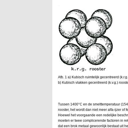
Afb. 1 a) Kubisch ruimtelijk gecentreerd (k.r.g.
b) Kubisch vlakken gecentreerd (k.v.g.) rooste
Tussen 1400°C en de smelttemperatuur (1540°C
rooster, het wordt dan niet meer alfa-ijzer of 
Hoewel het voorgaande een redelijke beschrijv
moeten er twee complicerende factoren in re
dat een brok metaal gewoonlijk bestaat uit he