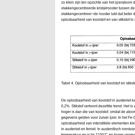
zo klein zijn ten opzichte van het ijzeratoom 
vlakkengecentreerde kristalrooster tussen de
vlakkengecentreer¬de rooster lukt dat beter d
oplosbaarheid van koolstof en van stikstof in a
Tabel 4. Oplosbaarheid van koolstof en stikstof
De oplosbaarheid van koolstof in austeniet ka
0,2%. Stikstof vertoont dezelfde trend. Het i
hoger is dan die van koolstof. omdat de atoom
gegevens gelden voor zuiver ijzer. In het Fe-C
oplosbaarheid van interstitiële elementen kl
in austeniet en ferriet. In austenitisch roest
temperatuur en is bij 1100°C en hoger ongev