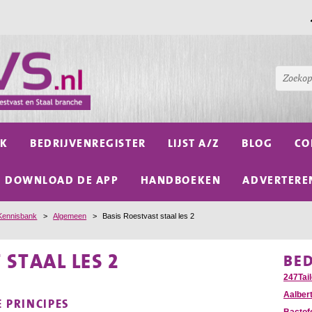
NK
BEDRIJVENREGISTER
LIJST A/Z
BLOG
CO
DOWNLOAD DE APP
HANDBOEKEN
ADVERTERE
Kennisbank
>
Algemeen
>
Basis Roestvast staal les 2
 STAAL LES 2
BE
247Tail
Aalber
 PRINCIPES