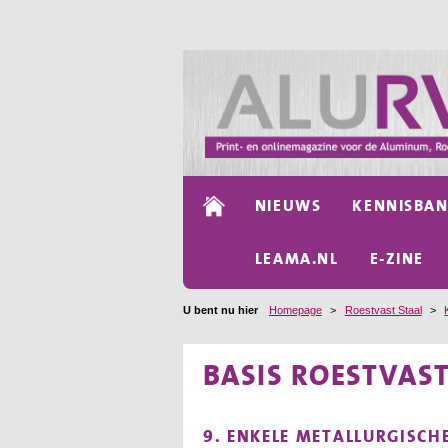
NIEUWS
KENNISBA
LEAMA.NL
E-ZINE
U bent nu hier
Homepage
>
Roestvast Staal
>
BASIS ROESTVAST
9. ENKELE METALLURGISCHE