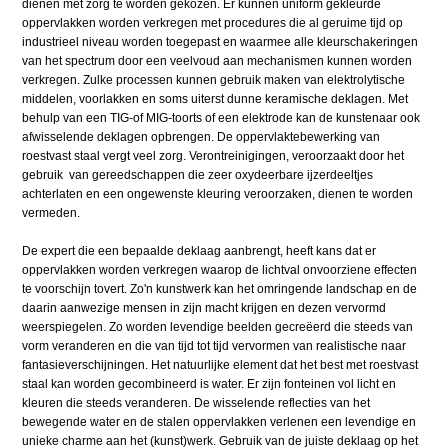
dienen met zorg te worden gekozen. Er kunnen uniform gekleurde
oppervlakken worden verkregen met procedures die al geruime tijd op
industrieel niveau worden toegepast en waarmee alle kleurschakeringen
van het spectrum door een veelvoud aan mechanismen kunnen worden
verkregen. Zulke processen kunnen gebruik maken van elektrolytische
middelen, voorlakken en soms uiterst dunne keramische deklagen. Met
behulp van een TIG-of MIG-toorts of een elektrode kan de kunstenaar ook
afwisselende deklagen opbrengen. De oppervlaktebewerking van
roestvast staal vergt veel zorg. Verontreinigingen, veroorzaakt door het
gebruik van gereedschappen die zeer oxydeerbare ijzerdeeltjes
achterlaten en een ongewenste kleuring veroorzaken, dienen te worden
vermeden.
De expert die een bepaalde deklaag aanbrengt, heeft kans dat er
oppervlakken worden verkregen waarop de lichtval onvoorziene effecten
te voorschijn tovert. Zo'n kunstwerk kan het omringende landschap en de
daarin aanwezige mensen in zijn macht krijgen en dezen vervormd
weerspiegelen. Zo worden levendige beelden gecreëerd die steeds van
vorm veranderen en die van tijd tot tijd vervormen van realistische naar
fantasieverschijningen. Het natuurlijke element dat het best met roestvast
staal kan worden gecombineerd is water. Er zijn fonteinen vol licht en
kleuren die steeds veranderen. De wisselende reflecties van het
bewegende water en de stalen oppervlakken verlenen een levendige en
unieke charme aan het (kunst)werk. Gebruik van de juiste deklaag op het