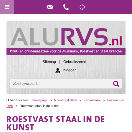
Sitemap
Gebruiksrecht
Inloggen
U bent nu hier
Homepage
>
Roestvast Staal
>
Kennisbank
>
Lassen van
RVS
>
Roestvast staal in de kunst
ROESTVAST STAAL IN DE
KUNST