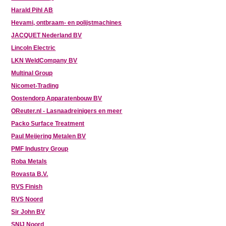
Harald Pihl AB
Hevami, ontbraam- en polijstmachines
JACQUET Nederland BV
Lincoln Electric
LKN WeldCompany BV
Multinal Group
Nicomet-Trading
Oostendorp Apparatenbouw BV
OReuter.nl - Lasnaadreinigers en meer
Packo Surface Treatment
Paul Meijering Metalen BV
PMF Industry Group
Roba Metals
Rovasta B.V.
RVS Finish
RVS Noord
Sir John BV
SNIJ Noord