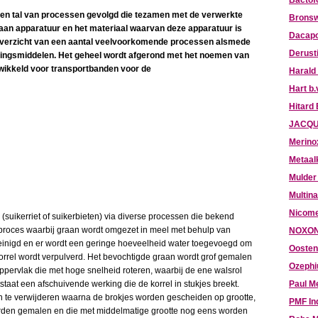
Bactof
en tal van processen gevolgd die tezamen met de verwerkte
Bronsw
 aan apparatuur en het materiaal waarvan deze apparatuur is
Dacapo
n overzicht van een aantal veelvoorkomende processen alsmede
Derust
ingsmiddelen. Het geheel wordt afgerond met het noemen van
twikkeld voor transportbanden voor de
Harald
Hart b.
Hitard
JACQU
Merino
Metaal
Mulder
Multina
Nicome
(suikerriet of suikerbieten) via diverse processen die bekend
 proces waarbij graan wordt omgezet in meel met behulp van
NOXON
inigd en er wordt een geringe hoeveelheid water toegevoegd om
Oosten
orrel wordt verpulverd. Het bevochtigde graan wordt grof gemalen
Ozephi
ppervlak die met hoge snelheid roteren, waarbij de ene walsrol
staat een afschuivende werking die de korrel in stukjes breekt.
Paul M
n te verwijderen waarna de brokjes worden gescheiden op grootte,
PMF In
orden gemalen en die met middelmatige grootte nog eens worden