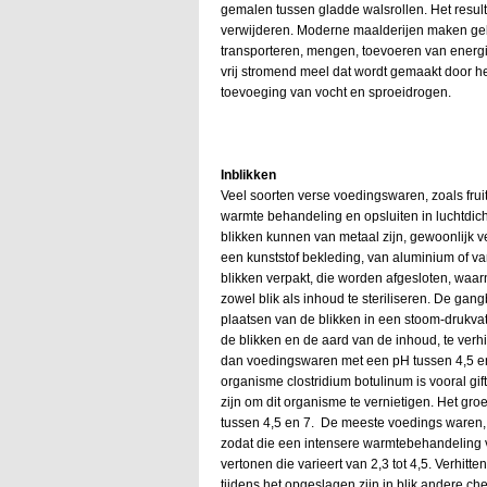
gemalen tussen gladde walsrollen. Het resul
verwijderen. Moderne maalderijen maken gebr
transporteren, mengen, toevoeren van energi
vrij stromend meel dat wordt gemaakt door he
toevoeging van vocht en sproeidrogen.
Inblikken
Veel soorten verse voedingswaren, zoals frui
warmte behandeling en opsluiten in luchtdic
blikken kunnen van metaal zijn, gewoonlijk ver
een kunststof bekleding, van aluminium of v
blikken verpakt, die worden afgesloten, waa
zowel blik als inhoud te steriliseren. De ga
plaatsen van de blikken in een stoom-drukvat
de blikken en de aard van de inhoud, te verh
dan voedingswaren met een pH tussen 4,5 en 
organisme clostridium botulinum is vooral g
zijn om dit organisme te vernietigen. Het groe
tussen 4,5 en 7. De meeste voedings waren, 
zodat die een intensere warmtebehandeling 
vertonen die varieert van 2,3 tot 4,5. Verhit
tijdens het opgeslagen zijn in blik andere 