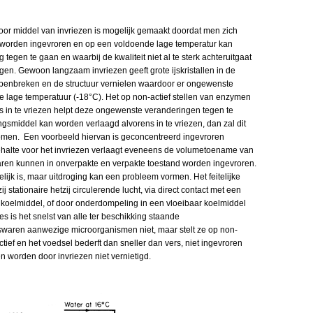
or middel van invriezen is mogelijk gemaakt doordat men zich
n worden ingevroren en op een voldoende lage temperatur kan
egen te gaan en waarbij de kwaliteit niet al te sterk achteruitgaat
en. Gewoon langzaam invriezen geeft grote ijskristallen in de
openbreken en de structuur vernielen waardoor er ongewenste
e lage temperatuur (-18°C). Het op non-actief stellen van enzymen
 in te vriezen helpt deze ongewenste veranderingen tegen te
gsmiddel kan worden verlaagd alvorens in te vriezen, dan zal dit
komen. Een voorbeeld hiervan is geconcentreerd ingevroren
ehalte voor het invriezen verlaagt eveneens de volumetoename van
waren kunnen in onverpakte en verpakte toestand worden ingevroren.
lijk is, maar uitdroging kan een probleem vormen. Het feitelijke
 stationaire hetzij circulerende lucht, via direct contact met een
koelmiddel, of door onderdompeling in een vloeibaar koelmiddel
es is het snelst van alle ter beschikking staande
swaren aanwezige microorganismen niet, maar stelt ze op non-
ctief en het voedsel bederft dan sneller dan vers, niet ingevroren
 worden door invriezen niet vernietigd.