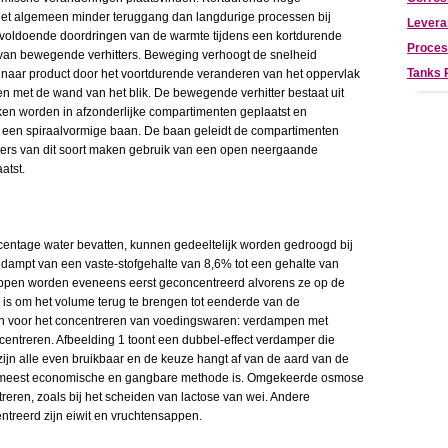
et algemeen minder teruggang dan langdurige processen bij
Levera
voldoende doordringen van de warmte tijdens een kortdurende
Proces
van bewegende verhitters. Beweging verhoogt de snelheid
Tanks
 naar product door het voortdurende veranderen van het oppervlak
 met de wand van het blik. De bewegende verhitter bestaat uit
kken worden in afzonderlijke compartimenten geplaatst en
een spiraalvormige baan. De baan geleidt de compartimenten
itters van dit soort maken gebruik van een open neergaande
atst.
entage water bevatten, kunnen gedeeltelijk worden gedroogd bij
edampt van een vaste-stofgehalte van 8,6% tot een gehalte van
pen worden eveneens eerst geconcentreerd alvorens ze op de
 is om het volume terug te brengen tot eenderde van de
den voor het concentreren van voedingswaren: verdampen met
entreren. Afbeelding 1 toont een dubbel-effect verdamper die
zijn alle even bruikbaar en de keuze hangt af van de aard van de
 meest economische en gangbare methode is. Omgekeerde osmose
reren, zoals bij het scheiden van lactose van wei. Andere
treerd zijn eiwit en vruchtensappen.