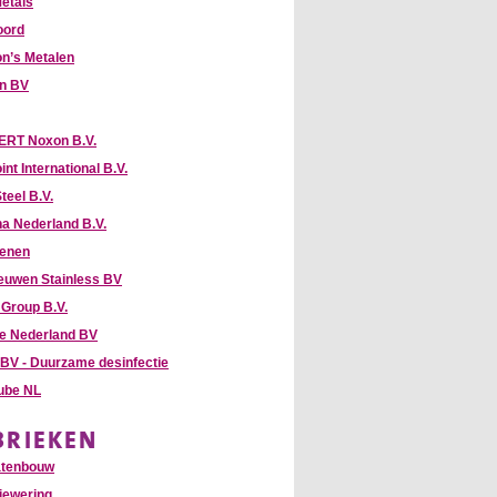
etals
oord
n’s Metalen
hn BV
RT Noxon B.V.
int International B.V.
teel B.V.
na Nederland B.V.
enen
euwen Stainless BV
Group B.V.
te Nederland BV
 BV - Duurzame desinfectie
Tube NL
BRIEKEN
atenbouw
iewering