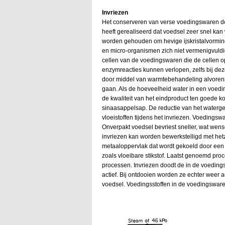
Invriezen
Het conserveren van verse voedingswaren do
heeft gerealiseerd dat voedsel zeer snel ka
worden gehouden om hevige ijskristalvorming t
en micro-organismen zich niet vermenigvuldig
cellen van de voedingswaren die de cellen 
enzymreacties kunnen verlopen, zelfs bij dez
door middel van warmtebehandeling alvorens
gaan. Als de hoeveelheid water in een voedin
de kwaliteit van het eindproduct ten goede 
sinaasappelsap. De reductie van het waterg
vloeistoffen tijdens het invriezen. Voedings
Onverpakt voedsel bevriest sneller, wat wense
invriezen kan worden bewerkstelligd met hetzij
metaaloppervlak dat wordt gekoeld door een 
zoals vloeibare stikstof. Laatst genoemd proc
processen. Invriezen doodt de in de voeding
actief. Bij ontdooien worden ze echter weer a
voedsel. Voedingsstoffen in de voedingswaren