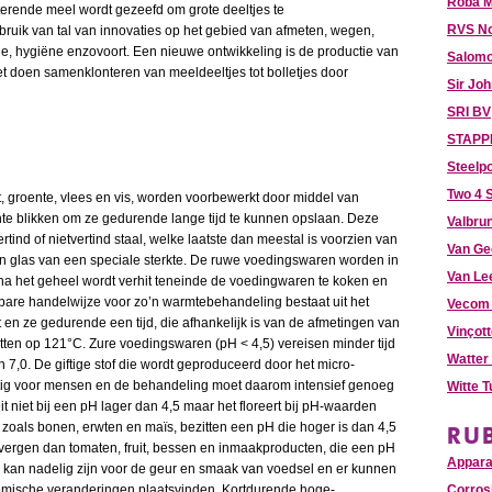
Roba M
terende meel wordt gezeefd om grote deeltjes te
RVS N
uik van tal van innovaties op het gebied van afmeten, wegen,
e, hygiëne enzovoort. Een nieuwe ontwikkeling is de productie van
Salomo
t doen samenklonteren van meeldeeltjes tot bolletjes door
Sir Jo
SRI BV
STAPPE
Steelpo
Two 4 S
t, groente, vlees en vis, worden voorbewerkt door middel van
hte blikken om ze gedurende lange tijd te kunnen opslaan. Deze
Valbru
tind of nietvertind staal, welke laatste dan meestal is voorzien van
Van Ge
an glas van een speciale sterkte. De ruwe voedingswaren worden in
Van Le
rna het geheel wordt verhit teneinde de voedingwaren te koken en
ngbare handelwijze voor zo’n warmtebehandeling bestaat uit het
Vecom 
 en ze gedurende een tijd, die afhankelijk is van de afmetingen van
Vinçot
itten op 121°C. Zure voedingswaren (pH < 4,5) vereisen minder tijd
Watter
7,0. De giftige stof die wordt geproduceerd door het micro-
iftig voor mensen en de behandeling moet daarom intensief genoeg
Witte 
it niet bij een pH lager dan 4,5 maar het floreert bij pH-waarden
RU
zoals bonen, erwten en maïs, bezitten een pH die hoger is dan 4,5
vergen dan tomaten, fruit, bessen en inmaakproducten, die een pH
Appar
ten kan nadelig zijn voor de geur en smaak van voedsel en er kunnen
Corros
chemische veranderingen plaatsvinden. Kortdurende hoge-