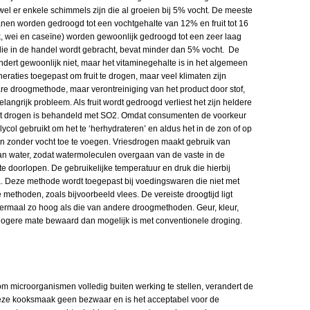
el er enkele schimmels zijn die al groeien bij 5% vocht. De meeste
anen worden gedroogd tot een vochtgehalte van 12% en fruit tot 16
 wei en caseïne) worden gewoonlijk gedroogd tot een zeer laag
ie in de handel wordt gebracht, bevat minder dan 5% vocht. De
rt gewoonlijk niet, maar het vitaminegehalte is in het algemeen
neraties toegepast om fruit te drogen, maar veel klimaten zijn
re droogmethode, maar verontreiniging van het product door stof,
angrijk probleem. Als fruit wordt gedroogd verliest het zijn heldere
 het drogen is behandeld met SO2. Omdat consumenten de voorkeur
lycol gebruikt om het te ‘herhydrateren’ en aldus het in de zon of op
en zonder vocht toe te voegen. Vriesdrogen maakt gebruik van
van water, zodat watermoleculen overgaan van de vaste in de
te doorlopen. De gebruikelijke temperatuur en druk die hierbij
 Deze methode wordt toegepast bij voedingswaren die niet met
thoden, zoals bijvoorbeeld vlees. De vereiste droogtijd ligt
iermaal zo hoog als die van andere droogmethoden. Geur, kleur,
hogere mate bewaard dan mogelijk is met conventionele droging.
m microorganismen volledig buiten werking te stellen, verandert de
deze kooksmaak geen bezwaar en is het acceptabel voor de