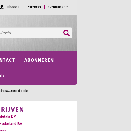
Inloggen
Sitemap
Gebruiksrecht
NTACT
ABONNEREN
N?
dingswarenindustrie
DRIJVEN
Metals BV
Nederland BV