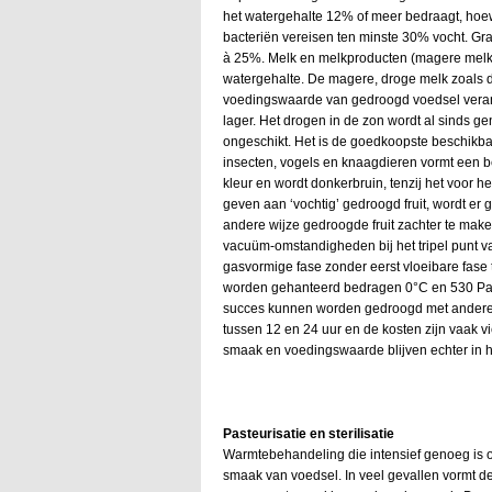
het watergehalte 12% of meer bedraagt, hoew
bacteriën vereisen ten minste 30% vocht. Gr
à 25%. Melk en melkproducten (magere melk,
watergehalte. De magere, droge melk zoals d
voedingswaarde van gedroogd voedsel verande
lager. Het drogen in de zon wordt al sinds ge
ongeschikt. Het is de goedkoopste beschikba
insecten, vogels en knaagdieren vormt een bel
kleur en wordt donkerbruin, tenzij het voor
geven aan ‘vochtig’ gedroogd fruit, wordt er g
andere wijze gedroogde fruit zachter te mak
vacuüm-omstandigheden bij het tripel punt 
gasvormige fase zonder eerst vloeibare fase 
worden gehanteerd bedragen 0°C en 530 Pa.
succes kunnen worden gedroogd met andere me
tussen 12 en 24 uur en de kosten zijn vaak v
smaak en voedingswaarde blijven echter in 
Pasteurisatie en sterilisatie
Warmtebehandeling die intensief genoeg is o
smaak van voedsel. In veel gevallen vormt 