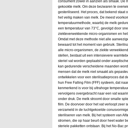
consument zowel in aanzien als smaak. De
gekookte melk. Om deze bezwaren te overwin
gesteriliseerd. Het proces, dat bekend staat
het veilig maken van melk. De meest voorkom
temperatuurmethode, waarbij de melk gedure
een temperatuur van 73°C, gevolgd door snel
ziekteverwekkende micro-organismen en het 
Omdat met deze methode niet alle aanwezig
bewaard tot het moment van gebruik. Sterilisa
alle micro-organismen, de ziekte verwekkende
stellen, bestaat uit een intensievere warmte
steriel vat worden geplaatst onder aseptisch
kan gedurende verscheidene maanden worde
mensen dat de melk niet smaakt als gepaste
ontwikkelen voor een sterilisatieproces dat
hun Free Falling Film (FFF) systeem, dat na
kenmerkend is voor bij ultrahoge temperatuu
vervolgens overgebracht naar een vat waari
onder druk. De melk stroomt door smalle spl
film. De doorvoer door het vat verloopt zeer 
verzameld in de luchtgekoelde conusvormige
steriliseren van melk. Bij het systeem van Alf
stromen, die op haar beurt door heet water b
steriele pakketten ontstaan. Bij het No-Bac p