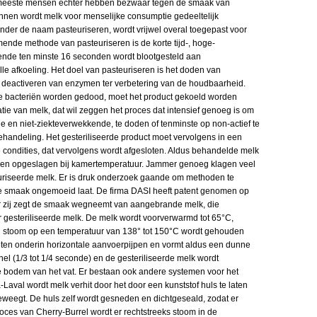
 meeste mensen echter hebben bezwaar tegen de smaak van
nen wordt melk voor menselijke consumptie gedeeltelijk
 onder de naam pasteuriseren, wordt vrijwel overal toegepast voor
ende methode van pasteuriseren is de korte tijd-, hoge-
nde ten minste 16 seconden wordt blootgesteld aan
le afkoeling. Het doel van pasteuriseren is het doden van
deactiveren van enzymen ter verbetering van de houdbaarheid.
e bacteriën worden gedood, moet het product gekoeld worden
tie van melk, dat wil zeggen het proces dat intensief genoeg is om
 en niet-ziekteverwekkende, te doden of tenminste op non-actief te
behandeling. Het gesteriliseerde product moet vervolgens in een
e condities, dat vervolgens wordt afgesloten. Aldus behandelde melk
n opgeslagen bij kamertemperatuur. Jammer genoeg klagen veel
uriseerde melk. Er is druk onderzoek gaande om methoden te
 de smaak ongemoeid laat. De firma DASI heeft patent genomen op
ar zij zegt de smaak wegneemt van aangebrande melk, die
r gesteriliseerde melk. De melk wordt voorverwarmd tot 65°C,
n stoom op een temperatuur van 138° tot 150°C wordt gehouden
eten onderin horizontale aanvoerpijpen en vormt aldus een dunne
snel (1/3 tot 1/4 seconde) en de gesteriliseerde melk wordt
 bodem van het vat. Er bestaan ook andere systemen voor het
a-Laval wordt melk verhit door het door een kunststof huls te laten
eweegt. De huls zelf wordt gesneden en dichtgeseald, zodat er
roces van Cherry-Burrel wordt er rechtstreeks stoom in de