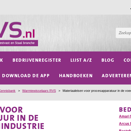
NK
BEDRIJVENREGISTER
LIJST A/Z
BLOG
CO
DOWNLOAD DE APP
HANDBOEKEN
ADVERTERE
Kennisbank
>
Warmtewisselaars RVS
>
Materiaaleisen voor procesapparatuur in de voe
 VOOR
BE
UR IN DE
Amari 
INDUSTRIE
Arcus 