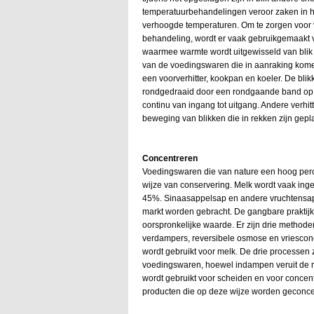
temperatuurbehandelingen veroor zaken in h
verhoogde temperaturen. Om te zorgen voor 
behandeling, wordt er vaak gebruikgemaakt 
waarmee warmte wordt uitgewisseld van blik
van de voedingswaren die in aanraking komen
een voorverhitter, kookpan en koeler. De bli
rondgedraaid door een rondgaande band op 
continu van ingang tot uitgang. Andere verh
beweging van blikken die in rekken zijn gepla
Concentreren
Voedingswaren die van nature een hoog perc
wijze van conservering. Melk wordt vaak ing
45%. Sinaasappelsap en andere vruchtensap
markt worden gebracht. De gangbare praktijk
oorspronkelijke waarde. Er zijn drie metho
verdampers, reversibele osmose en vriesconc
wordt gebruikt voor melk. De drie processen 
voedingswaren, hoewel indampen veruit de
wordt gebruikt voor scheiden en voor concent
producten die op deze wijze worden geconcen