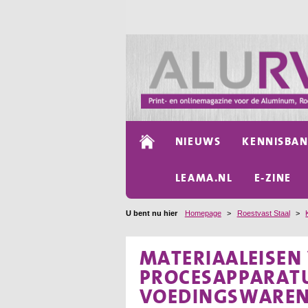
NIEUWS
KENNISBA
LEAMA.NL
E-ZINE
U bent nu hier
Homepage
>
Roestvast Staal
>
MATERIAALEISEN
PROCESAPPARATU
VOEDINGSWAREN