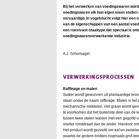
Bij het verwerken van voedingswaren word
voedingswaren elk hun eigen eisen stellen
vervaardigd. In vogelvlucht volgt hier ee
van de eigenschappen van een aantal voed
een roestvast-staaltype dat speciaal is on
voedingswarenverwerkende industrie.
A.J. Schornagel
VERWERKINGSPROCESSEN
Raffinage en malen
Suiker wordt gewonnen uit plantaardige bron 
staan onder de naam raffinage. Malen is het
mechanische middelen. Het graan wordt gere
te voorkomen dat het buitenste deel van de k
tussen twee stalen walsen met een gegolfd o
sneller ronddraait dan de ander. Hierdoor ont
Het product wordt gezeefd om kaf en zemele
waarbij de grotere brokjes nogmaals grof w