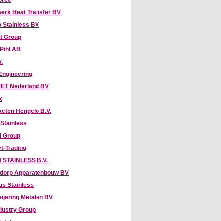
orce
erk Heat Transfer BV
 Stainless BV
it Group
 Pihl AB
v.
 Engineering
ET Nederland BV
x
keten Hengelo B.V.
 Stainless
l Group
t-Trading
 STAINLESS B.V.
dorp Apparatenbouw BV
us Stainless
eijering Metalen BV
dustry Group