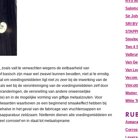
RVS N
Salomo
Sir Jo
SRI BV
STAPPE
Steelpo
Two 4 S
Valbru
Van Ge
n, zoals valt te verwachten wegens de eetbaarheid van
Van Le
 basisch zijn maar wel zwavel kunnen bevatten, niet al te ernstig.
Vecom 
at om voedingsmiddelen ligt niet zo zeer bij de inwerking van de
Vinçot
als wel bij de verontreiniging van de voedingsmiddelen zelf door
eranderingen, de versnelling van andere onwenselijke
Watter
ie) en in de mogelijke vorming van giftige metaalzouten. Voor
Witte 
lwaarden waarboven ze een beginnend smaakeffect hebben bij
ehalve in het geval van de fabricage van vruchtensappen en
RU
cesapparatuur zeldzaam. Niettemin dienen alle voedingsmiddelen en
eel corrosief en in staat tot metaalopname.
Appar
Corros
Levera