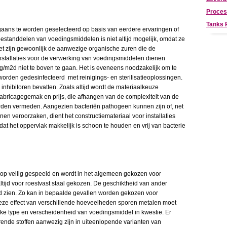
Proces
Tanks
rgaans te worden geselecteerd op basis van eerdere ervaringen of
standdelen van voedingsmiddelen is niet altijd mogelijk, omdat ze
et zijn gewoonlijk de aanwezige organische zuren die de
 installaties voor de verwerking van voedingsmiddelen dienen
/m2d niet te boven te gaan. Het is eveneens noodzakelijk om te
worden gedesinfecteerd met reinigings- en sterilisatieoplossingen.
 inhibitoren bevatten. Zoals altijd wordt de materiaalkeuze
t fabricagegemak en prijs, die afhangen van de complexiteit van de
rden vermeden. Aangezien bacteriën pathogeen kunnen zijn of, net
n veroorzaken, dient het constructiemateriaal voor installaties
dat het oppervlak makkelijk is schoon te houden en vrij van bacterie
er op veilig gespeeld en wordt in het algemeen gekozen voor
 altijd voor roestvast staal gekozen. De geschiktheid van ander
fd zien. Zo kan in bepaalde gevallen worden gekozen voor
ecieze effect van verschillende hoeveelheden sporen metalen moet
eke type en verscheidenheid van voedingsmiddel in kwestie. Er
ende stoffen aanwezig zijn in uiteenlopende varianten van