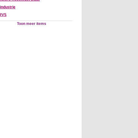
industrie
 RVS
Toon meer items