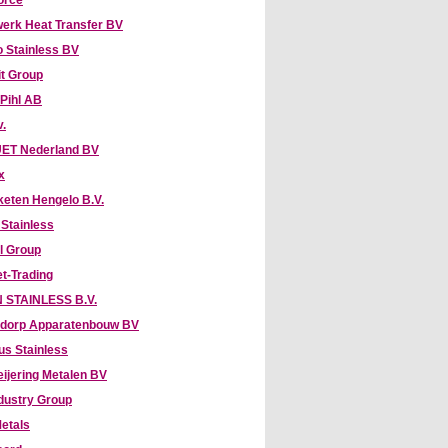
orce
erk Heat Transfer BV
 Stainless BV
it Group
 Pihl AB
v.
ET Nederland BV
x
keten Hengelo B.V.
 Stainless
l Group
t-Trading
 STAINLESS B.V.
dorp Apparatenbouw BV
us Stainless
eijering Metalen BV
dustry Group
etals