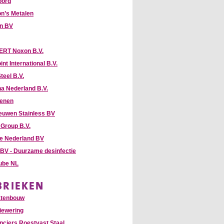
oord
n’s Metalen
hn BV
RT Noxon B.V.
int International B.V.
teel B.V.
na Nederland B.V.
enen
euwen Stainless BV
Group B.V.
te Nederland BV
 BV - Duurzame desinfectie
Tube NL
BRIEKEN
atenbouw
iewering
nciers Roestvast Staal