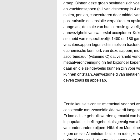
groep. Binnen deze groep bevinden zich voedi
en vruchtensappen (pH van citroensap is 4 e
malen, persen, concentreren door middel van
pasteurisatie en tenslotte verpakken en op
aangetast, de mate van hun corrosie gevoeli
aanwezigheid van waterstof acceptoren. Kok
snelheid van respectievelijk 1400 en 180 g/
vruchtensappen tegen schimmels en bacterië
economische kenmerk van deze sappen, met 
ascorbinezuur (vitamine C) dat versneld ver
metaalverontreiniging (in het bijzonder koper).
gaan en die zelf gevoelig kunnen zijn voor wa
kunnen ontstaan. Aanwezigheid van metalen 
geven zoals bij appelsap.
Eerste keus als constructiemetaal voor het v
conservatie met zwaveldioxide wordt toegepa
Er kan echter gebruik worden gemaakt van bep
in populariteit heft ingeboet als gevolg van 
van onder andere pijpen. Nikkel en Monel 
tegen erosie. Aluminium bezit een redelijke 
gebruikt voor werk bij normale temperatuur, 