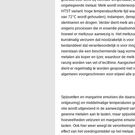
ongelegeerde metaal. Melk wordt onderworpe
HTST variant: hoge temperatuur/korte tijd 
van 72°C wordt gehouden), indampen, (tempe
steriliseren en drogen. Verder dient melk al
volgens processen die in essentie plaatsvind
hoewel er melkzuur aanwezig is. Het melkzuur
kunstmatig verzuren dat noodzakelijk is voor
bestanddeel dat verantwoordelijk is voor mog
neerslaan die een beschermende laag vorme
metalen als koper en ijzer, waardoor de melk 
ranzig worden van vet of lecithine. Aangezie
dient er regelmatig te worden gespoeld met re
algemeen voorgeschreven voor vrijwel alle p
Spijsvetten en margarine emulsies die daarvan
ontgeuring) en middelmatige temperaturen g
olie wordt uitgevoerd in de aanwezigheid van
gewone metalen aan te tasten, maar spijsolië
hoeveelheden vetzuren en margarine emulsies 
tasten. Ook hier weer weegt de verontreinig
effect van het voedingsmiddel op het metaal. 