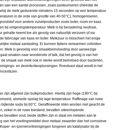
n aan een aantal processen, zoals pasteuriseren (meestal de
waarbij de melk gedurende minstens 15 seconden op een temperatuur
raturen in de orde van grootte van 40-50°C), homogeniseren,
s grondstof voor andere zuivelproducten zoals boter, room en kaas
en bij omgevingstemperatuur. Melk is bij benadering neutraal,
 gehalte neemt toe als gevolg van natuurlijk verzuren of via
 de fabricage van kaas en boter. Melkzuur is misschien het enige
elijke metaal aantasting. Er kunnen tijdens verwarmen colloïden
n. Melk is gevoelig voor smaakbeïnvloeding door aanwezige
gaat smaken naar wonderolie of talk, dat het gevolg is van het
n de smaak van melk ook in sterke wordt beïnvloed door bacteriën,
inigings- en desinfectieoplossingen. Roestvast staal wordt in het
rocesfazen.
 zijn afgeleid zijn bulkproducten. Hierbij zijn hoge (190°C bij
emoeid, alsmede opslag bij lage temperatuur. Raffinage van ruwe
 bijtende soda bij 60°C. Geraffineerde oliën worden niet geacht de
n, zeker in de ruwe toestand, bevatten uiteenlopende
bevatten zout, beide stoffen zijn in staat om metalen aan te
ing van het voedingsmiddel door metaal zwaarder dan het corrosieve
Koper- en ijzerverontreinigingen fungeren als katalysator bij de