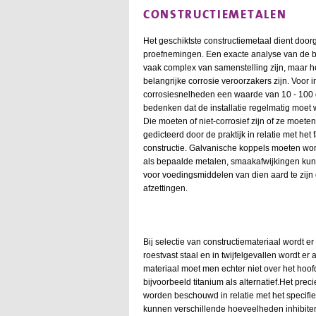
CONSTRUCTIEMETALEN
Het geschiktste constructiemetaal dient doo
proefnemingen. Een exacte analyse van de be
vaak complex van samenstelling zijn, maar h
belangrijke corrosie veroorzakers zijn. Voor
corrosiesnelheden een waarde van 10 - 100 g
bedenken dat de installatie regelmatig moet 
Die moeten of niet-corrosief zijn of ze moeten
gedicteerd door de praktijk in relatie met he
constructie. Galvanische koppels moeten wo
als bepaalde metalen, smaakafwijkingen kunne
voor voedingsmiddelen van dien aard te zijn 
afzettingen.
Bij selectie van constructiemateriaal wordt 
roestvast staal en in twijfelgevallen wordt er
materiaal moet men echter niet over het hoo
bijvoorbeeld titanium als alternatief.Het pr
worden beschouwd in relatie met het specifi
kunnen verschillende hoeveelheden inhibiter