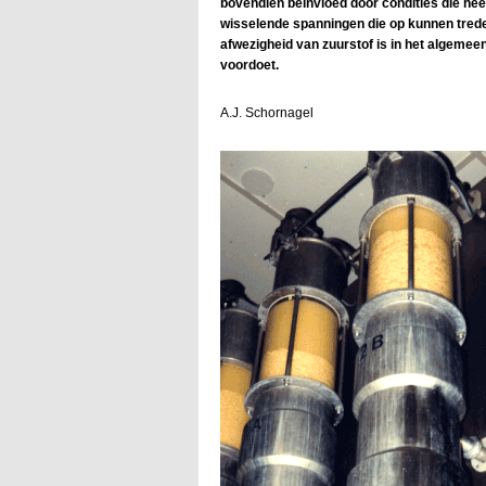
bovendien beïnvloed door condities die hee
wisselende spanningen die op kunnen trede
afwezigheid van zuurstof is in het algemee
voordoet.
A.J. Schornagel