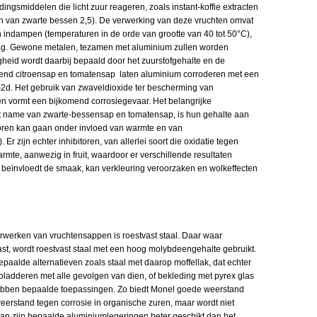
ngsmiddelen die licht zuur reageren, zoals instant-koffie extracten
n van zwarte bessen 2,5). De verwerking van deze vruchten omvat
 indampen (temperaturen in de orde van grootte van 40 tot 50°C),
slag. Gewone metalen, tezamen met aluminium zullen worden
gheid wordt daarbij bepaald door het zuurstofgehalte en de
end citroensap en tomatensap laten aluminium corroderen met een
m2d. Het gebruik van zwaveldioxide ter bescherming van
n vormt een bijkomend corrosiegevaar. Het belangrijke
name van zwarte-bessensap en tomatensap, is hun gehalte aan
loren kan gaan onder invloed van warmte en van
 Er zijn echter inhibitoren, van allerlei soort die oxidatie tegen
rmte, aanwezig in fruit, waardoor er verschillende resultaten
beïnvloedt de smaak, kan verkleuring veroorzaken en wolkeffecten
erwerken van vruchtensappen is roestvast staal. Daar waar
st, wordt roestvast staal met een hoog molybdeengehalte gebruikt.
aalde alternatieven zoals staal met daarop moffellak, dat echter
afbladderen met alle gevolgen van dien, of bekleding met pyrex glas
hebben bepaalde toepassingen. Zo biedt Monel goede weerstand
weerstand tegen corrosie in organische zuren, maar wordt niet
dan zijn bepaalde aluminiumlegeringen beter geschikt dan het