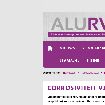
NIEUWS
KENNISBA
LEAMA.NL
E-ZINE
U bent nu hier
Homepage
>
Roestvast Staal
>
CORROSIVITEIT 
Voedingsmiddelen zijn, net als andere chemi
verpakken) voor corrosieve effecten van v