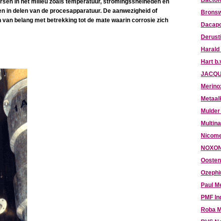
Bactof
rsen in het milieu zoals temperatuur, stromingssnelheden en
n in delen van de procesapparatuur. De aanwezigheid of
Bronsw
n van belang met betrekking tot de mate waarin corrosie zich
Dacapo
Derust
Harald
Hart b.
JACQU
Merino
Metaal
Mulder
Multina
Nicome
NOXON
Oosten
Ozephi
Paul M
PMF In
Roba M