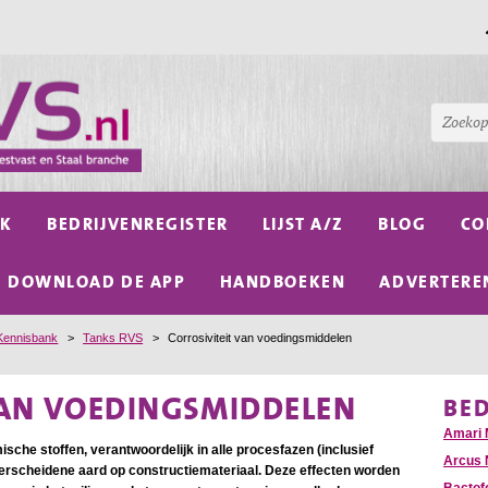
NK
BEDRIJVENREGISTER
LIJST A/Z
BLOG
CO
DOWNLOAD DE APP
HANDBOEKEN
ADVERTERE
Kennisbank
>
Tanks RVS
>
Corrosiviteit van voedingsmiddelen
VAN VOEDINGSMIDDELEN
BE
Amari 
sche stoffen, verantwoordelijk in alle procesfazen (inclusief
Arcus 
erscheidene aard op constructiemateriaal. Deze effecten worden