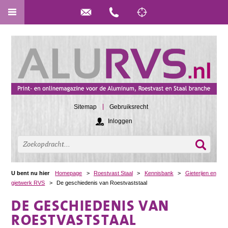
Sitemap
Gebruiksrecht
Inloggen
U bent nu hier
Homepage
>
Roestvast Staal
>
Kennisbank
>
Gieterijen en
gietwerk RVS
>
De geschiedenis van Roestvaststaal
DE GESCHIEDENIS VAN
ROESTVASTSTAAL