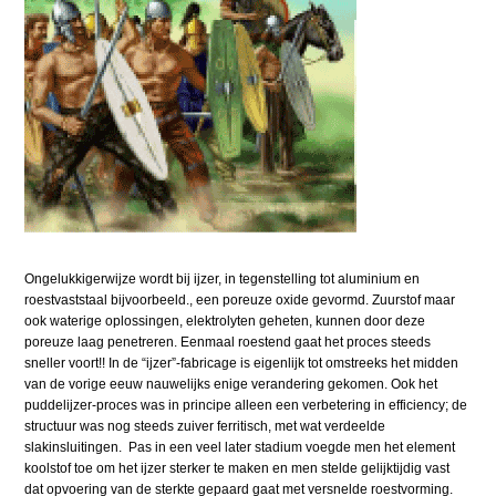
Ongelukkigerwijze wordt bij ijzer, in tegenstelling tot aluminium en
roestvaststaal bijvoorbeeld., een poreuze oxide gevormd. Zuurstof maar
ook waterige oplossingen, elektrolyten geheten, kunnen door deze
poreuze laag penetreren. Eenmaal roestend gaat het proces steeds
sneller voort!! In de “ijzer”-fabricage is eigenlijk tot omstreeks het midden
van de vorige eeuw nauwelijks enige verandering gekomen. Ook het
puddelijzer-proces was in principe alleen een verbetering in efficiency; de
structuur was nog steeds zuiver ferritisch, met wat verdeelde
slakinsluitingen. Pas in een veel later stadium voegde men het element
koolstof toe om het ijzer sterker te maken en men stelde gelijktijdig vast
dat opvoering van de sterkte gepaard gaat met versnelde roestvorming.