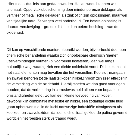
Hier moest dus iets aan gedaan worden. Het antwoord kennen we
allemaal. Oppervlaktebescherming door minder poreuze deklagen als
verf, teer of metallische deklagen als zink of tin zijn oplossingen, maar wel
van tijdelijke aard. Ze vragen veel onderhoud. Een betere oplossing is
daarom versteviging – grotere dichtheid en betere hechting – van de
oxidehuid.
Dit kan op verschillende manieren bereikt worden, bijvoorbeeld door een
chemische behandeling waarbij zich onoplosbare chemisch “inerte”
ijzerverbindingen vormen (bijvoorbeeld fosfateren), dan wel langs
natuurlijke weg waarbij zich een dichte oxidehuid vormt. Dit betekent dat
het staal elementen mag bevatten die het versnellen. Koolstof, mangaan
en zwavel behoren tot de laatste; koper, nikkel,chroom zijn zeer effectief in
de versterking van de oxidehuid. Hierbij moeten we dan goed voor ogen
houden, dat de verbetering in corrosievastheid alleen voor bepaalde
omstandigheden geldt! Zo kan een kleine toevoeging van koper,
gewoonlijk in combinatie met fosfor en nikkel, een zodanige dichte huid
gaan opbouwen met in de lucht aanwezige industriële afvalgassen als
koolzuur en zwaveloxiden, dat een dichte, fraai gekleurde patina gevormd
wordt, en het roesten sterk vertraagd wordt.