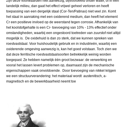
Zijn deze voorwaarden niet aanwezig, bijvoorbeeld onder water, of in een
landelijk milieu, dan gaat het effect vrijwel geheel verloren en heeft
toepassing van een dergelijk staal (Cor-Ten/Patinax) niet veel zin. Komt
het staal in aanraking met een oxiderend medium, dan heeft het element
Cr een positieve invloed op de weerstand tegen corrosie. Afhankelijk van
het koolstofgehalte is een Cr- toevoeging van 10% - 13% effectief onder
omstandigheden, waarbij een ongestoord toetreden van zuurstof niet altijd
mogelijk is. De oxidehuid is dan zo sterk, dat we kunnen spreken van
roestvaststaal. Voor huishoudelijk gebruik en in industrieën, waarbij een
oxiderende omgeving aanwezig is, kan het goed volstaan. Toch zien we
dat deze ferritische roestvaststaalsoorten betrekkelijk weinig worden
toegepast. Ze hebben namelijk één groot bezwaar: de verwerking en
vooral het lassen levert problemen op, daarnaast zijn de mechanische
eigenschappen vaak onvoldoende. Door toevoeging van nikkel krijgen
we een structuurverandering: het materiaal wordt austenitisch, a-
magnetisch en de bewerkbaarheid neemt toe