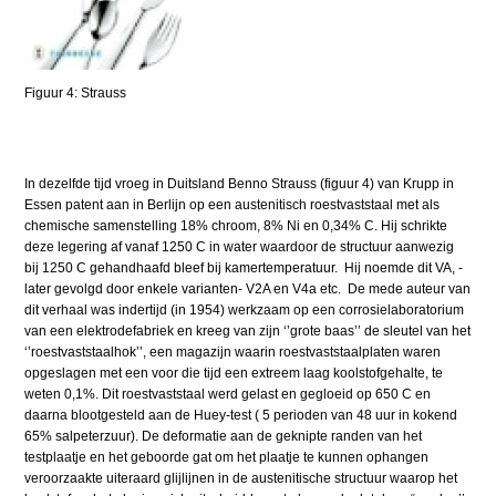
Figuur 4: Strauss
In dezelfde tijd vroeg in Duitsland Benno Strauss (figuur 4) van Krupp in
Essen patent aan in Berlijn op een austenitisch roestvaststaal met als
chemische samenstelling 18% chroom, 8% Ni en 0,34% C. Hij schrikte
deze legering af vanaf 1250 C in water waardoor de structuur aanwezig
bij 1250 C gehandhaafd bleef bij kamertemperatuur. Hij noemde dit VA, -
later gevolgd door enkele varianten- V2A en V4a etc. De mede auteur van
dit verhaal was indertijd (in 1954) werkzaam op een corrosielaboratorium
van een elektrodefabriek en kreeg van zijn ‘’grote baas’’ de sleutel van het
‘’roestvaststaalhok’’, een magazijn waarin roestvaststaalplaten waren
opgeslagen met een voor die tijd een extreem laag koolstofgehalte, te
weten 0,1%. Dit roestvaststaal werd gelast en gegloeid op 650 C en
daarna blootgesteld aan de Huey-test ( 5 perioden van 48 uur in kokend
65% salpeterzuur). De deformatie aan de geknipte randen van het
testplaatje en het geboorde gat om het plaatje te kunnen ophangen
veroorzaakte uiteraard glijlijnen in de austenitische structuur waarop het