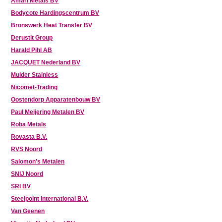
Amari Metals BV
Bodycote Hardingscentrum BV
Bronswerk Heat Transfer BV
Derustit Group
Harald Pihl AB
JACQUET Nederland BV
Mulder Stainless
Nicomet-Trading
Oostendorp Apparatenbouw BV
Paul Meijering Metalen BV
Roba Metals
Rovasta B.V.
RVS Noord
Salomon’s Metalen
SNIJ Noord
SRI BV
Steelpoint International B.V.
Van Geenen