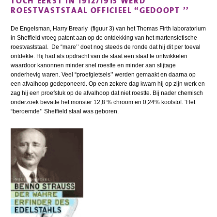
TOCH EERST IN 1912/1913 WERD
ROESTVASTSTAAL OFFICIEEL “GEDOOPT ’’
De Engelsman, Harry Brearly (figuur 3) van het Thomas Firth laboratorium
in Sheffield vroeg patent aan op de ontdekking van het martensietische
roestvaststaal. De “mare’’ doet nog steeds de ronde dat hij dit per toeval
ontdekte. Hij had als opdracht van de staat een staal te ontwikkelen
waardoor kanonnen minder snel roestte en minder aan slijtage
onderhevig waren. Veel “proefgietsels’’ werden gemaakt en daarna op
een afvalhoop gedeponeerd. Op een zekere dag kwam hij op zijn werk en
zag hij een proefstuk op de afvalhoop dat niet roestte. Bij nader chemisch
onderzoek bevatte het monster 12,8 % chroom en 0,24% koolstof. ‘Het
“beroemde’’ Sheffield staal was geboren.