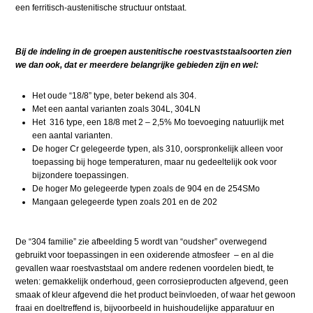
een ferritisch-austenitische structuur ontstaat.
Bij de indeling in de groepen austenitische roestvaststaalsoorten zien
we dan ook, dat er meerdere belangrijke gebieden zijn en wel:
Het oude “18/8” type, beter bekend als 304.
Met een aantal varianten zoals 304L, 304LN
Het 316 type, een 18/8 met 2 – 2,5% Mo toevoeging natuurlijk met
een aantal varianten.
De hoger Cr gelegeerde typen, als 310, oorspronkelijk alleen voor
toepassing bij hoge temperaturen, maar nu gedeeltelijk ook voor
bijzondere toepassingen.
De hoger Mo gelegeerde typen zoals de 904 en de 254SMo
Mangaan gelegeerde typen zoals 201 en de 202
De “304 familie” zie afbeelding 5 wordt van “oudsher” overwegend
gebruikt voor toepassingen in een oxiderende atmosfeer – en al die
gevallen waar roestvaststaal om andere redenen voordelen biedt, te
weten: gemakkelijk onderhoud, geen corrosieproducten afgevend, geen
smaak of kleur afgevend die het product beïnvloeden, of waar het gewoon
fraai en doeltreffend is, bijvoorbeeld in huishoudelijke apparatuur en