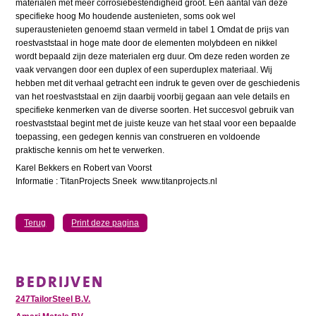
materialen met meer corrosiebestendigheid groot. Een aantal van deze
specifieke hoog Mo houdende austenieten, soms ook wel
superaustenieten genoemd staan vermeld in tabel 1 Omdat de prijs van
roestvaststaal in hoge mate door de elementen molybdeen en nikkel
wordt bepaald zijn deze materialen erg duur. Om deze reden worden ze
vaak vervangen door een duplex of een superduplex materiaal. Wij
hebben met dit verhaal getracht een indruk te geven over de geschiedenis
van het roestvaststaal en zijn daarbij voorbij gegaan aan vele details en
specifieke kenmerken van de diverse soorten. Het succesvol gebruik van
roestvaststaal begint met de juiste keuze van het staal voor een bepaalde
toepassing, een gedegen kennis van construeren en voldoende
praktische kennis om het te verwerken.
Karel Bekkers en Robert van Voorst
Informatie : TitanProjects Sneek www.titanprojects.nl
Terug
Print deze pagina
BEDRIJVEN
247TailorSteel B.V.