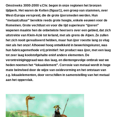
Omstreeks 3000-2000 v.Chr. begon in onze regionen het bronzen
tijdperk. Het waren de Kelten (figuur1), een groep van stammen, over
West-Europa verspreid, die de grote ijzersmeden werden. Hun
“metaalcultuur” bereikte reeds grote hoogte, enkele eeuwen voor de
Romeinen. Grote vechtlust en voor die tijd superieure “ijzeren”
wapenen maakte hen de onbetwiste heersers over een gebied, dat zich
uitstrekte van Klein-Azië tot Ierland, met als grens de Alpen. Ze zullen
het zich nooit gerealiseerd hebben, maar hun ijzer roestte lang zo vlug
niet als het onze! Alhoewel hoog ontwikkeld in bewerkingskunst, was
hun fabricagemethode vrij primitief: het product was ijzer, met een laag
tot zeer laag koolstofgehalte en/of andere elementen. De
verontreiniginggraad was dus laag, en dientengevolge ontbrak wat we
heden noemen het “lokaalelement”. Corrosie van metaal wordt in hoge
mate beïnvloed door de wijze van oxidevorming en het ontstaan van
z.g. lokaalelementen, door verschillen in samenstelling van het metaal
aan het oppervlak.