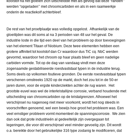
koolstof na het gloeien zich uitscheidde met als gevolg dat deze “randen’’
werden “opgeladen’’ met chroomcarbiden en als in een raamwerkje
onderin de reactiekolf achterbleef.
De rest van het proefplaatje was volledig opgelost. Afhankelijk van de
gloeitijden was dit soms al na 3 perioden van 48 uur het geval. De
industrie loste in die tijd een deel van het probleem op door toevoegingen
van het element Titaan of Niobium. Deze twee elementen hebben een
grotere affiniteit tot koolstof dan Cr waardoor dus TiC cq. NbC werden
gevormd, waardoor het chroom op haar plaats bleef en geen nadelige
carbiden vormde. Tot op de dag van vandaag vindt men deze
zogenaamde gestabiliseerde roestvaststaal typen in de industrie terug.
Soms deels op volkomen foutieve gronden. De eerste roestvaststaal typen
verschenen omstreeks 1920 op de markt, doch het zou tot in de 50-er
jaren duren, voor de ergste kinderziekten achter de rug waren. Het
grootste euvel was wel de interkristallijne corrosie, verband houdende met
uitscheiding van chroomcarbiden op de kristalgrenzen. Alhoewel het
verschijnsel nu nagenoeg niet meer voorkomt, wordt het nog steeds in
voorschriften genoemd, wel een bewijs hoe groot het probleem was. Een
veel ernstiger probleem vormt momenteel de spanningscorrosie. We zien
dan ook dat grote industrieën al gedeeltelijk zijn overgegaan tot
legeringen, die voor dit verschijnsel veel minder gevoelig zijn. Dit wordt
o.a. bereikte door het gebruikelijke 316 type zodanig te modificeren, dat