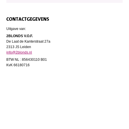
CONTACTGEGEVENS
Uitgave van:
2BLONDS V.O.F.
De Laat de Kanterstraat 27a
2313 JS Leiden
info@2blonds.nl
BTW NL : 856430110 B01
KvK 66180716