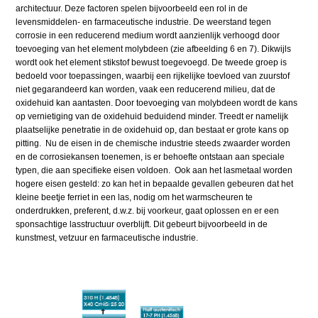
architectuur. Deze factoren spelen bijvoorbeeld een rol in de
levensmiddelen- en farmaceutische industrie. De weerstand tegen
corrosie in een reducerend medium wordt aanzienlijk verhoogd door
toevoeging van het element molybdeen (zie afbeelding 6 en 7). Dikwijls
wordt ook het element stikstof bewust toegevoegd. De tweede groep is
bedoeld voor toepassingen, waarbij een rijkelijke toevloed van zuurstof
niet gegarandeerd kan worden, vaak een reducerend milieu, dat de
oxidehuid kan aantasten. Door toevoeging van molybdeen wordt de kans
op vernietiging van de oxidehuid beduidend minder. Treedt er namelijk
plaatselijke penetratie in de oxidehuid op, dan bestaat er grote kans op
pitting. Nu de eisen in de chemische industrie steeds zwaarder worden
en de corrosiekansen toenemen, is er behoefte ontstaan aan speciale
typen, die aan specifieke eisen voldoen. Ook aan het lasmetaal worden
hogere eisen gesteld: zo kan het in bepaalde gevallen gebeuren dat het
kleine beetje ferriet in een las, nodig om het warmscheuren te
onderdrukken, preferent, d.w.z. bij voorkeur, gaat oplossen en er een
sponsachtige lasstructuur overblijft. Dit gebeurt bijvoorbeeld in de
kunstmest, vetzuur en farmaceutische industrie.