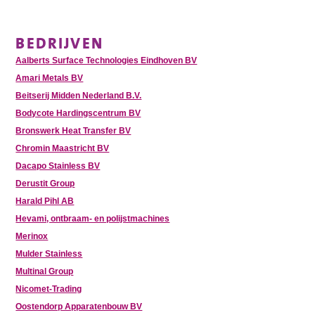
BEDRIJVEN
Aalberts Surface Technologies Eindhoven BV
Amari Metals BV
Beitserij Midden Nederland B.V.
Bodycote Hardingscentrum BV
Bronswerk Heat Transfer BV
Chromin Maastricht BV
Dacapo Stainless BV
Derustit Group
Harald Pihl AB
Hevami, ontbraam- en polijstmachines
Merinox
Mulder Stainless
Multinal Group
Nicomet-Trading
Oostendorp Apparatenbouw BV