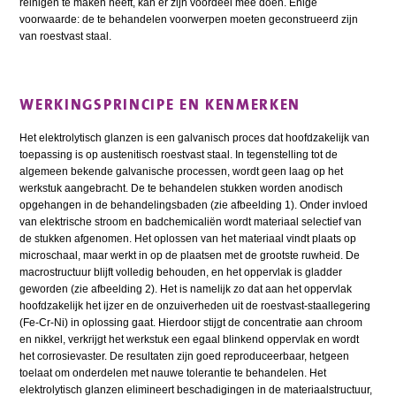
reinigen te maken heeft, kan er zijn voordeel mee doen. Enige
voorwaarde: de te behandelen voorwerpen moeten geconstrueerd zijn
van roestvast staal.
WERKINGSPRINCIPE EN KENMERKEN
Het elektrolytisch glanzen is een galvanisch proces dat hoofdzakelijk van
toepassing is op austenitisch roestvast staal. In tegenstelling tot de
algemeen bekende galvanische processen, wordt geen laag op het
werkstuk aangebracht. De te behandelen stukken worden anodisch
opgehangen in de behandelingsbaden (zie afbeelding 1). Onder invloed
van elektrische stroom en badchemicaliën wordt materiaal selectief van
de stukken afgenomen. Het oplossen van het materiaal vindt plaats op
microschaal, maar werkt in op de plaatsen met de grootste ruwheid. De
macrostructuur blijft volledig behouden, en het oppervlak is gladder
geworden (zie afbeelding 2). Het is namelijk zo dat aan het oppervlak
hoofdzakelijk het ijzer en de onzuiverheden uit de roestvast-staallegering
(Fe-Cr-Ni) in oplossing gaat. Hierdoor stijgt de concentratie aan chroom
en nikkel, verkrijgt het werkstuk een egaal blinkend oppervlak en wordt
het corrosievaster. De resultaten zijn goed reproduceerbaar, hetgeen
toelaat om onderdelen met nauwe tolerantie te behandelen. Het
elektrolytisch glanzen elimineert beschadigingen in de materiaalstructuur,