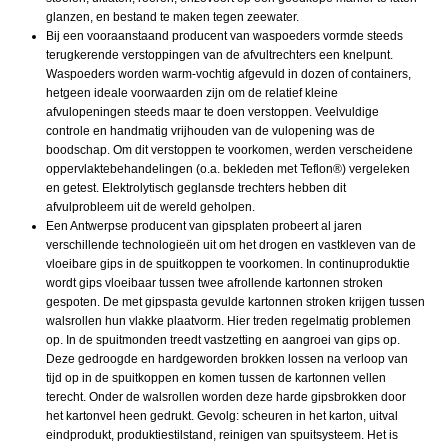
glanzen, en bestand te maken tegen zeewater.
Bij een vooraanstaand producent van waspoeders vormde steeds
terugkerende verstoppingen van de afvultrechters een knelpunt.
Waspoeders worden warm-vochtig afgevuld in dozen of containers,
hetgeen ideale voorwaarden zijn om de relatief kleine
afvulopeningen steeds maar te doen verstoppen. Veelvuldige
controle en handmatig vrijhouden van de vulopening was de
boodschap. Om dit verstoppen te voorkomen, werden verscheidene
oppervlaktebehandelingen (o.a. bekleden met Teflon®) vergeleken
en getest. Elektrolytisch geglansde trechters hebben dit
afvulprobleem uit de wereld geholpen.
Een Antwerpse producent van gipsplaten probeert al jaren
verschillende technologieën uit om het drogen en vastkleven van de
vloeibare gips in de spuitkoppen te voorkomen. In continuproduktie
wordt gips vloeibaar tussen twee afrollende kartonnen stroken
gespoten. De met gipspasta gevulde kartonnen stroken krijgen tussen
walsrollen hun vlakke plaatvorm. Hier treden regelmatig problemen
op. In de spuitmonden treedt vastzetting en aangroei van gips op.
Deze gedroogde en hardgeworden brokken lossen na verloop van
tijd op in de spuitkoppen en komen tussen de kartonnen vellen
terecht. Onder de walsrollen worden deze harde gipsbrokken door
het kartonvel heen gedrukt. Gevolg: scheuren in het karton, uitval
eindprodukt, produktiestilstand, reinigen van spuitsysteem. Het is