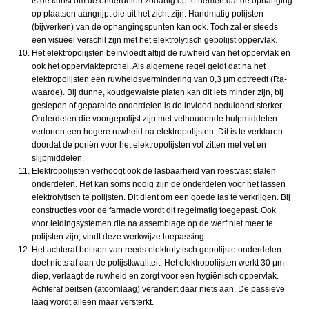
is de kunst om de onderdelen zodanig op te nemen dat de ophanging
op plaatsen aangrijpt die uit het zicht zijn. Handmatig polijsten
(bijwerken) van de ophangingspunten kan ook. Toch zal er steeds
een visueel verschil zijn met het elektrolytisch gepolijst oppervlak.
Het elektropolijsten beïnvloedt altijd de ruwheid van het oppervlak en
ook het oppervlakteprofiel. Als algemene regel geldt dat na het
elektropolijsten een ruwheidsvermindering van 0,3 μm optreedt (Ra-
waarde). Bij dunne, koudgewalste platen kan dit iets minder zijn, bij
geslepen of geparelde onderdelen is de invloed beduidend sterker.
Onderdelen die voorgepolijst zijn met vethoudende hulpmiddelen
vertonen een hogere ruwheid na elektropolijsten. Dit is te verklaren
doordat de poriën voor het elektropolijsten vol zitten met vet en
slijpmiddelen.
Elektropolijsten verhoogt ook de lasbaarheid van roestvast stalen
onderdelen. Het kan soms nodig zijn de onderdelen voor het lassen
elektrolytisch te polijsten. Dit dient om een goede las te verkrijgen. Bij
constructies voor de farmacie wordt dit regelmatig toegepast. Ook
voor leidingsystemen die na assemblage op de werf niet meer te
polijsten zijn, vindt deze werkwijze toepassing.
Het achteraf beitsen van reeds elektrolytisch gepolijste onderdelen
doet niets af aan de polijstkwaliteit. Het elektropolijsten werkt 30 μm
diep, verlaagt de ruwheid en zorgt voor een hygiënisch oppervlak.
Achteraf beitsen (atoomlaag) verandert daar niets aan. De passieve
laag wordt alleen maar versterkt.