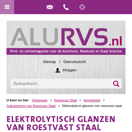
Sitemap
Gebruiksrecht
Inloggen
U bent nu hier
Homepage
>
Roestvast Staal
>
Kennisbank
>
Galvaniseren van Roestvast Staal
>
Elektrolytisch glanzen van roestvast staal
ELEKTROLYTISCH GLANZEN
VAN ROESTVAST STAAL