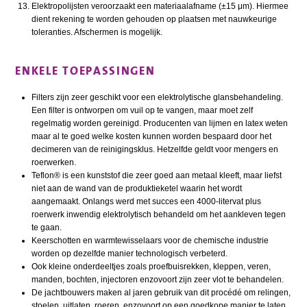
Elektropolijsten veroorzaakt een materiaalafname (±15 μm). Hiermee
dient rekening te worden gehouden op plaatsen met nauwkeurige
toleranties. Afschermen is mogelijk.
ENKELE TOEPASSINGEN
Filters zijn zeer geschikt voor een elektrolytische glansbehandeling.
Een filter is ontworpen om vuil op te vangen, maar moet zelf
regelmatig worden gereinigd. Producenten van lijmen en latex weten
maar al te goed welke kosten kunnen worden bespaard door het
decimeren van de reinigingsklus. Hetzelfde geldt voor mengers en
roerwerken.
Teflon® is een kunststof die zeer goed aan metaal kleeft, maar liefst
niet aan de wand van de produktieketel waarin het wordt
aangemaakt. Onlangs werd met succes een 4000-litervat plus
roerwerk inwendig elektrolytisch behandeld om het aankleven tegen
te gaan.
Keerschotten en warmtewisselaars voor de chemische industrie
worden op dezelfde manier technologisch verbeterd.
Ook kleine onderdeeltjes zoals proefbuisrekken, kleppen, veren,
manden, bochten, injectoren enzovoort zijn zeer vlot te behandelen.
De jachtbouwers maken al jaren gebruik van dit procédé om relingen,
stoelen, uitlaten, roeren, enzovoort op een goedkope manier te laten