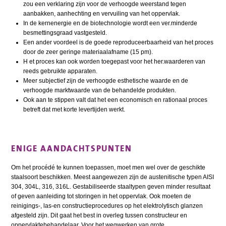
zou een verklaring zijn voor de verhoogde weerstand tegen
aanbakken, aanhechting en vervuiling van het oppervlak.
In de kernenergie en de biotechnologie wordt een ver.minderde
besmettingsgraad vastgesteld.
Een ander voordeel is de goede reproduceerbaarheid van het proces
door de zeer geringe materiaalafname (15 pm).
H et proces kan ook worden toegepast voor het her.waarderen van
reeds gebruikte apparaten.
Meer subjectief zijn de verhoogde esthetische waarde en de
verhoogde marktwaarde van de behandelde produkten.
Ook aan te stippen valt dat het een economisch en rationaal proces
betreft dat met korte levertijden werkt.
ENIGE AANDACHTSPUNTEN
Om het procédé te kunnen toepassen, moet men wel over de geschikte
staalsoort beschikken. Meest aangewezen zijn de austenitische typen AISI
304, 304L, 316, 316L. Gestabiliseerde staaltypen geven minder resultaat
of geven aanleiding tot storingen in het oppervlak. Ook moeten de
reinigings-, las-en constructieprocedures op het elektrolytisch glanzen
afgesteld zijn. Dit gaat het best in overleg tussen constructeur en
oppervlaktebehandelaar. Voor het wegwerken van grote