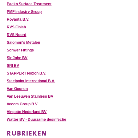
Packo Surface Treatment
PMF Industry Group
Rovasta B.V.
RVS Finish
RVS Noord
Salomon’s Metalen
Schwer Fittings
Sir John BV
SRI BV
STAPPERT Noxon B.V.
Steelpoint International B.V.
Van Geenen
Van Leeuwen Stainless BV
Vecom Group B.V.
Vinçotte Nederland BV
Watter BV - Duurzame desinfectie
RUBRIEKEN