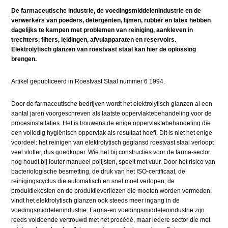
De farmaceutische industrie, de voedingsmiddelenindustrie en de
verwerkers van poeders, detergenten, lijmen, rubber en latex hebben
dagelijks te kampen met problemen van reiniging, aankleven in
trechters, filters, leidingen, afvulapparaten en reservoirs.
Elektrolytisch glanzen van roestvast staal kan hier de oplossing
brengen.
Artikel gepubliceerd in Roestvast Staal nummer 6 1994.
Door de farmaceutische bedrijven wordt het elektrolytisch glanzen al een
aantal jaren voorgeschreven als laatste oppervlaktebehandeling voor de
procesinstallaties. Het is trouwens de enige oppervlaktebehandeling die
een volledig hygiënisch oppervlak als resultaat heeft. Dit is niet het enige
voordeel: het reinigen van elektrolytisch geglansd roestvast staal verloopt
veel vlotter, dus goedkoper. Wie het bij constructies voor de farma-sector
nog houdt bij louter manueel polijsten, speelt met vuur. Door het risico van
bacteriologische besmetting, de druk van het ISO-certificaat, de
reinigingscyclus die automatisch en snel moet verlopen, de
produktiekosten en de produktieverliezen die moeten worden vermeden,
vindt het elektrolytisch glanzen ook steeds meer ingang in de
voedingsmiddelenindustrie. Farma-en voedingsmiddelenindustrie zijn
reeds voldoende vertrouwd met het procédé, maar iedere sector die met