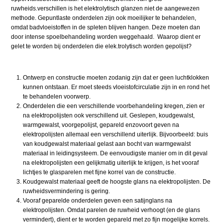
ruwheids.verschillen is het elektrolytisch glanzen niet de aangewezen
methode. Gepuntlaste onderdelen zijn ook moeilijker te behandelen,
omdat badvloeistoffen in de spleten blijven hangen. Deze moeten dan
door intense spoelbehandeling worden weggehaald. Waarop dient er
gelet te worden bij onderdelen die elek.trolytisch worden gepolijst?
Ontwerp en constructie moeten zodanig zijn dat er geen luchtklokken
kunnen ontstaan. Er moet steeds vloeistofcirculatie zijn in en rond het
te behandelen voorwerp.
Onderdelen die een verschillende voorbehandeling kregen, zien er
na elektropolijsten ook verschillend uit. Geslepen, koudgewalst,
warmgewalst, voorgepolijst, gepareld enzovoort geven na
elektropolijsten allemaal een verschillend uiterlijk. Bijvoorbeeld: buis
van koudgewalst materiaal gelast aan bocht van warmgewalst
materiaal in leidingsysteem. De eenvoudigste manier om in dit geval
na elektropolijsten een gelijkmatig uiterlijk te krijgen, is het vooraf
lichtjes te glasparelen met fijne korrel van de constructie.
Koudgewalst materiaal geeft de hoogste glans na elektropolijsten. De
ruwheidsvermindering is gering.
Vooraf geparelde onderdelen geven een satijnglans na
elektropolijsten. Omdat parelen de ruwheid verhoogt (en de glans
vermindert), dient er te worden gepareld met zo fijn mogelijke korrels.