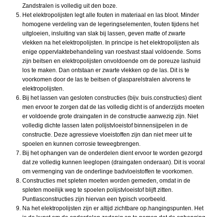
Zandstralen is volledig uit den boze.
Het elektropolijsten legt alle fouten in materiaal en las bloot. Minder
homogene verdeling van de legeringselementen, fouten tijdens het
uitgloeien, insluiting van slak bij lassen, geven matte of zwarte
vlekken na het elektropolijsten. In principe is het elektropolijsten als
enige oppervlaktebehandeling van roestvast staal voldoende. Soms
zijn beitsen en elektropolijsten onvoldoende om de poreuze lashuid
los te maken. Dan ontstaan er zwarte vlekken op de las. Dit is te
voorkomen door de las te beitsen of glasparelstralen alvorens te
elektropolijsten.
Bij het lassen van gesloten constructies (bijv. buis.constructies) dient
men ervoor te zorgen dat de las volledig dicht is of anderzijds moeten
er voldoende grote draingaten in de constructie aanwezig zijn. Niet
volledig dichte lassen laten polijstvloeistof binnensijpelen in de
constructie. Deze agressieve vloeistoffen zijn dan niet meer uit te
spoelen en kunnen corrosie teweegbrengen.
Bij het ophangen van de onderdelen dient ervoor te worden gezorgd
dat ze volledig kunnen leeglopen (draingaten onderaan). Dit is vooral
om vermenging van de onderlinge badvloeistoffen te voorkomen.
Constructies met spleten moeten worden gemeden, omdat in de
spleten moeilijk weg te spoelen polijstvloeistof blijft zitten.
Puntlasconstructies zijn hiervan een typisch voorbeeld.
Na het elektropolijsten zijn er altijd zichtbare op.hangingspunten. Het