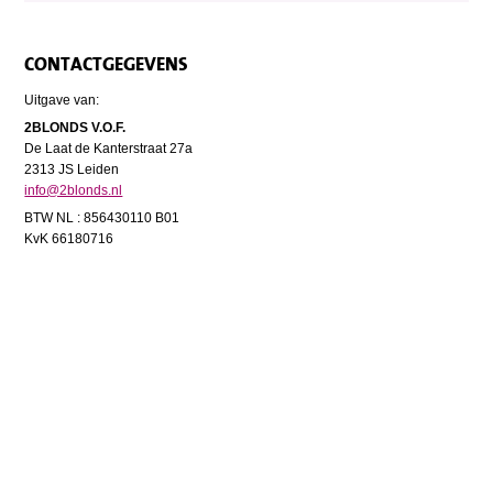
CONTACTGEGEVENS
Uitgave van:
2BLONDS V.O.F.
De Laat de Kanterstraat 27a
2313 JS Leiden
info@2blonds.nl
BTW NL : 856430110 B01
KvK 66180716