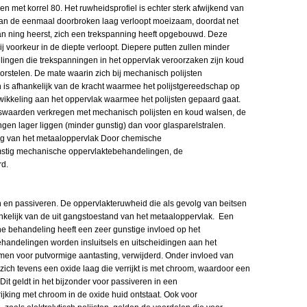
en met korrel 80. Het ruwheidsprofiel is echter sterk afwijkend van
 van de eenmaal doorbroken laag verloopt moeizaam, doordat net
n ning heerst, zich een trekspanning heeft opgebouwd. Deze
j voorkeur in de diepte verloopt. Diepere putten zullen minder
ingen die trekspanningen in het oppervlak veroorzaken zijn koud
rstelen. De mate waarin zich bij mechanisch polijsten
is afhankelijk van de kracht waarmee het polijstgereedschap op
wikkeling aan het oppervlak waarmee het polijsten gepaard gaat.
dswaarden verkregen met mechanisch polijsten en koud walsen, de
gen lager liggen (minder gunstig) dan voor glasparelstralen.
ng van het metaaloppervlak Door chemische
stig mechanische oppervlaktebehandelingen, de
rd.
en passiveren. De oppervlakteruwheid die als gevolg van beitsen
ankelijk van de uit gangstoestand van het metaaloppervlak. Een
e behandeling heeft een zeer gunstige invloed op het
handelingen worden insluitsels en uitscheidingen aan het
rmen voor putvormige aantasting, verwijderd. Onder invloed van
ch tevens een oxide laag die verrijkt is met chroom, waardoor een
Dit geldt in het bijzonder voor passiveren in een
rijking met chroom in de oxide huid ontstaat. Ook voor