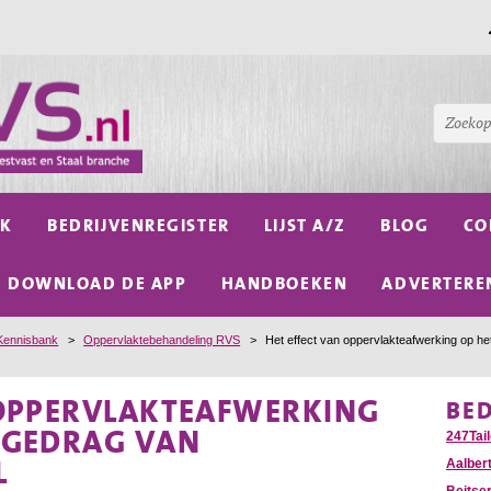
NK
BEDRIJVENREGISTER
LIJST A/Z
BLOG
CO
DOWNLOAD DE APP
HANDBOEKEN
ADVERTERE
Kennisbank
>
Oppervlaktebehandeling RVS
>
Het effect van oppervlakteafwerking op he
 OPPERVLAKTEAFWERKING
BE
EGEDRAG VAN
247Tail
L
Aalber