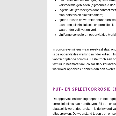
mechanische beschadiging tijdens transp
versmeerde gebieden (bijvoorbeeld door 
ingedrukte ijzerdeeltjes door contact m
staalborstels en slakbikhamers;
tijdens lassen en warmtebehandelen waa
lasnaden, slakinsluitsels en porositeit 
waaronder vuil, vet en verf.
Uniforme corrosie en oppervlakteafwerk
In corrosieve milieus waar roestvast staal o
is de oppervlakteafwerking minder kritisch. 
voortschrijdende corrosie. Er stelt zich een
textuur in het materiaal. Zo zal sterk koudve
wat ruwer oppervlak hebben dan een overee
PUT- EN SPLEETCORROSIE 
De oppervlakteafwerking bepaalt in belangr
corrosief milieu kan handhaven. Bij put- en 
plaatselijk wordt doorbroken, is de invloed 
uitgesproken. De weerstand tegen put- en spl