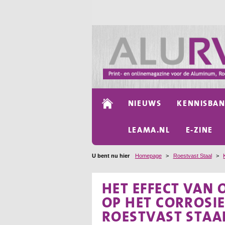
NIEUWS
KENNISBA
LEAMA.NL
E-ZINE
U bent nu hier
Homepage
>
Roestvast Staal
>
HET EFFECT VAN
OP HET CORROSI
ROESTVAST STAA