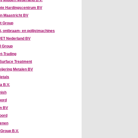
ij Midden Nederland B.V.
te Hardingscentrum BV
n Maastricht BV
it Group
, ontbraam- en polijstmachines
ET Nederland BV
l Group
t-Trading
Surface Treatment
eijering Metalen BV
etals
a B.V.
nish
oord
hn BV
oord
enen
Group B.V.