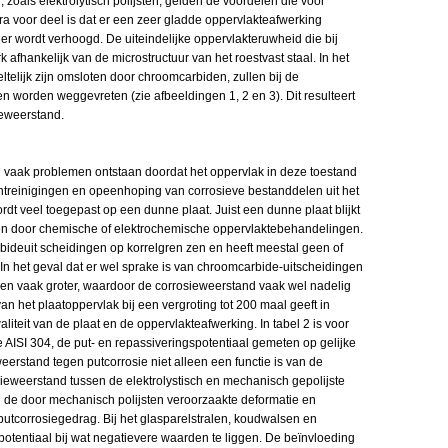
oals elektrolytisch polijsten, gelden de voordelen die voor
a voor deel is dat er een zeer gladde oppervlakteafwerking
r wordt verhoogd. De uiteindelijke oppervlakteruwheid die bij
rk afhankelijk van de microstructuur van het roestvast staal. In het
ltelijk zijn omsloten door chroomcarbiden, zullen bij de
en worden weggevreten (zie afbeeldingen 1, 2 en 3). Dit resulteert
ieweerstand.
ijd vaak problemen ontstaan doordat het oppervlak in deze toestand
ontreinigingen en opeenhoping van corrosieve bestanddelen uit het
ordt veel toegepast op een dunne plaat. Juist een dunne plaat blijkt
zen door chemische of elektrochemische oppervlaktebehandelingen.
rbideuit scheidingen op korrelgren zen en heeft meestal geen of
In het geval dat er wel sprake is van chroomcarbide-uitscheidingen
nzen vaak groter, waardoor de corrosieweerstand vaak wel nadelig
n het plaatoppervlak bij een vergroting tot 200 maal geeft in
aliteit van de plaat en de oppervlakteafwerking. In tabel 2 is voor
e AISI 304, de put- en repassiveringspotentiaal gemeten op gelijke
de weerstand tegen putcorrosie niet alleen een functie is van de
sieweerstand tussen de elektrolystisch en mechanisch gepolijste
n de door mechanisch polijsten veroorzaakte deformatie en
tcorrosiegedrag. Bij het glasparelstralen, koudwalsen en
spotentiaal bij wat negatievere waarden te liggen. De beïnvloeding