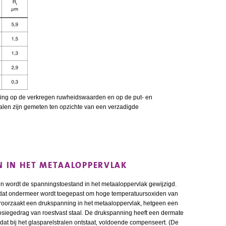
king op de verkregen ruwheidswaarden en op de put- en
ialen zijn gemeten ten opzichte van een verzadigde
 IN HET METAALOPPERVLAK
n wordt de spanningstoestand in het metaaloppervlak gewijzigd.
n, dat ondermeer wordt toegepast om hoge temperatuursoxiden van
eroorzaakt een drukspanning in het metaaloppervlak, hetgeen een
rosiegedrag van roestvast staal. De drukspanning heeft een dermate
 dat bij het glasparelstralen ontstaat, voldoende compenseert. (De