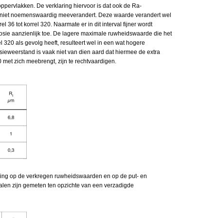
ppervlakken. De verklaring hiervoor is dat ook de Ra-
0 niet noemenswaardig meeverandert. Deze waarde verandert wel
el 36 tot korrel 320. Naarmate er in dit interval fijner wordt
sie aanzienlijk toe. De lagere maximale ruwheidswaarde die het
l 320 als gevolg heeft, resulteert wel in een wat hogere
osieweerstand is vaak niet van dien aard dat hiermee de extra
0 met zich meebrengt, zijn te rechtvaardigen.
king op de verkregen ruwheidswaarden en op de put- en
ialen zijn gemeten ten opzichte van een verzadigde