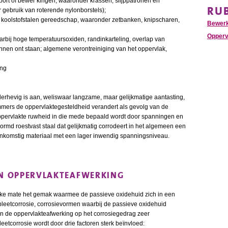
ort of bewer kingen, waaronder krassen, slijppatronen en
RU
gebruik van roterende nylonborstels);
et koolstofstalen gereedschap, waaronder zetbanken, knipscharen,
Bewer
Opperv
rbij hoge temperatuursoxiden, randinkarteling, overlap van
kunnen ont staan; algemene verontreiniging van het oppervlak,
ing
nderhevig is aan, weliswaar langzame, maar gelijkmatige aantasting,
Immers de oppervlaktegesteldheid verandert als gevolg van de
 oppervlakte ruwheid in die mede bepaald wordt door spanningen en
rvormd roestvast staal dat gelijkmatig corrodeert in het algemeen een
nkomstig materiaal met een lager inwendig spanningsniveau.
EN OPPERVLAKTEAFWERKING
ijke mate het gemak waarmee de passieve oxidehuid zich in een
spleetcorrosie, corrosievormen waarbij de passieve oxidehuid
van de oppervlakteafwerking op het corrosiegedrag zeer
eetcorrosie wordt door drie factoren sterk beïnvloed: