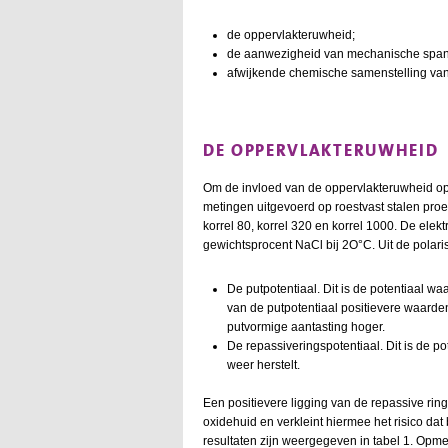
de oppervlakteruwheid;
de aanwezigheid van mechanische spann
afwijkende chemische samenstelling van 
DE OPPERVLAKTERUWHEID
Om de invloed van de oppervlakteruwheid op
metingen uitgevoerd op roestvast stalen proefs
korrel 80, korrel 320 en korrel 1000. De elek
gewichtsprocent NaCl bij 2O°C. Uit de polaris
De putpotentiaal. Dit is de potentiaal wa
van de putpotentiaal positievere waarde
putvormige aantasting hoger.
De repassiveringspotentiaal. Dit is de p
weer herstelt.
Een positievere ligging van de repassive rin
oxidehuid en verkleint hiermee het risico dat
resultaten zijn weergegeven in tabel 1. Opmer