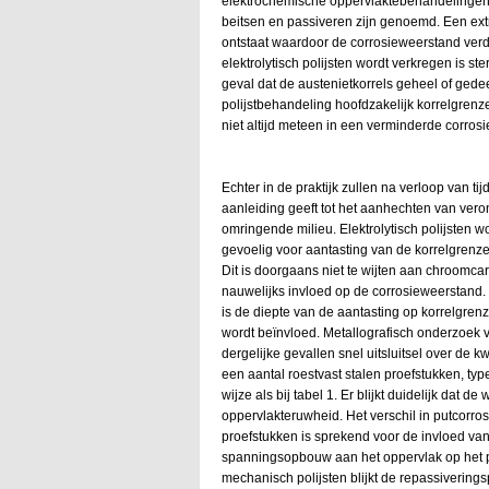
elektrochemische oppervlaktebehandelingen, z
beitsen en passiveren zijn genoemd. Een extr
ontstaat waardoor de corrosieweerstand verde
elektrolytisch polijsten wordt verkregen is ste
geval dat de austenietkorrels geheel of gedee
polijstbehandeling hoofdzakelijk korrelgrenz
niet altijd meteen in een verminderde corros
Echter in de praktijk zullen na verloop van t
aanleiding geeft tot het aanhechten van ver
omringende milieu. Elektrolytisch polijsten w
gevoelig voor aantasting van de korrelgren
Dit is doorgaans niet te wijten aan chroomca
nauwelijks invloed op de corrosieweerstand. 
is de diepte van de aantasting op korrelgre
wordt beïnvloed. Metallografisch onderzoek va
dergelijke gevallen snel uitsluitsel over de kw
een aantal roestvast stalen proefstukken, typ
wijze als bij tabel 1. Er blijkt duidelijk dat 
oppervlakteruwheid. Het verschil in putcorro
proefstukken is sprekend voor de invloed va
spanningsopbouw aan het oppervlak op het pu
mechanisch polijsten blijkt de repassivering