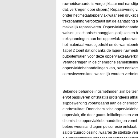
ruwheidswaarde is vergelijkbaar met nat slijp
dat, verkregen door slijpen.) Repassivering
onder het metaaloppervlak waar een drukspa
trekspanning veroorzaakt dat de aantasting bi
makkelijk repassiveren. Oppervlaktebehandel
walsen, mechanisch hoogglanspolijsten en bo
trekspanningen aan het oppervlak opbouwen 
het materiaal wordt gedrukt en de warmteont
Tabel 2 toont dat ondanks de lagere ruwhei
putpotentialen voor deze oppervlakteafwerkin
Veranderingen in de chemische samenstelli
oppervlaktebehandelingen kan, over eenkom
corrosieweerstand wezenlijk worden verbete
Bekende behandelingsmethoden zijn beitsen 
en/of passiveren ontstaat is grotendeels afh
slijpbewerking voorafgaand aan de chemisch
eindresultaat. Door chemische oppervlaktebe
oppervlak, die door gaans initiatiepunten vo
chemische oppervlaktebehandelingen vormt zi
betere weerstand tegen putcorrosie ontstaat. 
salpterzuuroplossing, waarbij de sterkste ver