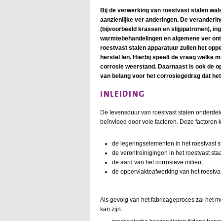
Bij de verwerking van roestvast stalen wa
aanzienlijke ver anderingen. De verander
(bijvoorbeeld krassen en slijppatronen), in
warmtebehandelingen en algemene ver ontr
roestvast stalen apparatuur zullen het op
herstel len. Hierbij speelt de vraag welke 
corrosie weerstand. Daarnaast is ook de o
van belang voor het corrosiegedrag dat het 
INLEIDING
De levensduur van roestvast stalen onderdele
beïnvloed door vele factoren. Deze factoren
de legeringselementen in het roestvast s
de verontreinigingen in het roestvast staa
de aard van het corrosieve milieu;
de oppervlakteafwerking van het roestvas
Als gevolg van het fabricageproces zal het 
kan zijn: