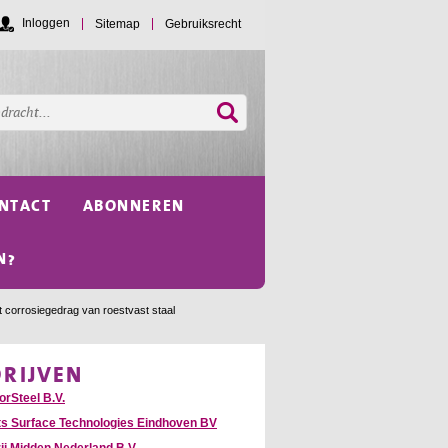
Inloggen
Sitemap
Gebruiksrecht
NTACT
ABONNEREN
N?
t corrosiegedrag van roestvast staal
DRIJVEN
orSteel B.V.
ts Surface Technologies Eindhoven BV