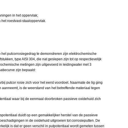
ingen in het oppervlak;
het roestvast-staaloppervlak.
 het putcorrosiegedrag te demonstreren zijn elektrochemische
tukken, type AISI 304, die nat geslepen zijn tot op respectievelijk
trochemische metingen zijn uitgevoerd in leidingwater met 3
atiecurve zijn bepaald:
arbij putcor rosie zich voor het eerst voordoet. Naarmate de lig ging
n aanneemt, is de weerstand van het betreffende materiaal tegen
otentiaal waar bij de eenmaal doorbroken passieve oxidehuid zich
gspotentiaal duidt op een gemakkelijker herstel van de passieve
 beschadigingen in de oxidehuid uitgroeien tot corrosieputten. De
kelijk is dat er geen verschil in putpotentiaal wordt gemeten tussen