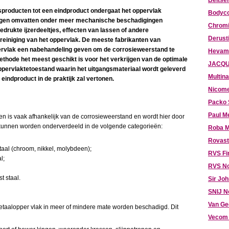
Beitser
lsproducten tot een eindproduct ondergaat het oppervlak
Bodyco
ingen omvatten onder meer mechanische beschadigingen
Chromi
gedrukte ijzerdeeltjes, effecten van lassen of andere
Derust
einiging van het oppervlak. De meeste fabrikanten van
pervlak een nabehandeling geven om de corrosieweerstand te
Hevami
methode het meest geschikt is voor het verkrijgen van de optimale
JACQU
ppervlaktetoestand waarin het uitgangsmateriaal wordt geleverd
Multina
eindproduct in de praktijk zal vertonen.
Nicome
Packo 
Paul M
n is vaak afhankelijk van de corrosieweerstand en wordt hier door
 kunnen worden onderverdeeld in de volgende categorieën:
Roba M
Rovast
taal (chroom, nikkel, molybdeen);
RVS Fi
l;
RVS N
t staal.
Sir Jo
SNIJ N
Van Ge
metaalopper vlak in meer of mindere mate worden beschadigd. Dit
Vecom 