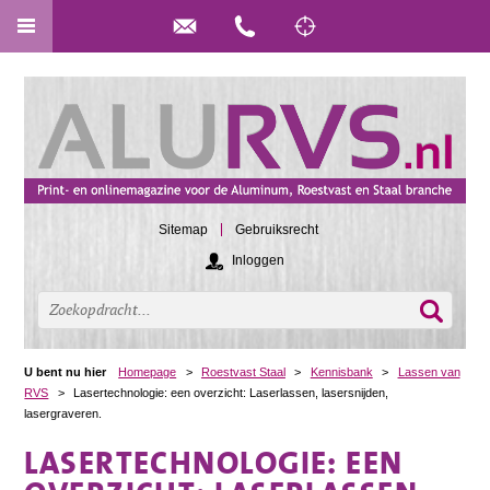
Sitemap
Gebruiksrecht
Inloggen
U bent nu hier
Homepage
>
Roestvast Staal
>
Kennisbank
>
Lassen van
RVS
>
Lasertechnologie: een overzicht: Laserlassen, lasersnijden,
lasergraveren.
LASERTECHNOLOGIE: EEN