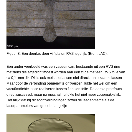
Figuur 8. Een doorlas door vijf platen RVS tegelijk. (Bron: LAC).
Een ander voorbeeld was een vacuumcan, bestaande uit een RVS ring
met flens die afgedicht moest worden aan een zijde met een RVS folie van
ca 0,1 mm dik. Dit is ook met laserlassen niet direct aan elkaar te lassen.
Maar door de verbinding opnieuw te ontwerpen, lukte het wel om een
vacuümdichte las te realiseren tussen flens en folie. De eerste proef was
direct succesvol, maar na opschaling lukte het niet meer zogemakkelijk.
Het blijkt dat bij dit soort verbindingen zowel de lasgeometrie als de
laserparameters van groot belang zijn.