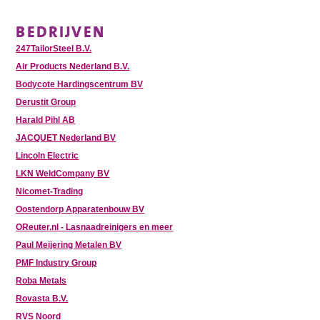
BEDRIJVEN
247TailorSteel B.V.
Air Products Nederland B.V.
Bodycote Hardingscentrum BV
Derustit Group
Harald Pihl AB
JACQUET Nederland BV
Lincoln Electric
LKN WeldCompany BV
Nicomet-Trading
Oostendorp Apparatenbouw BV
OReuter.nl - Lasnaadreinigers en meer
Paul Meijering Metalen BV
PMF Industry Group
Roba Metals
Rovasta B.V.
RVS Noord