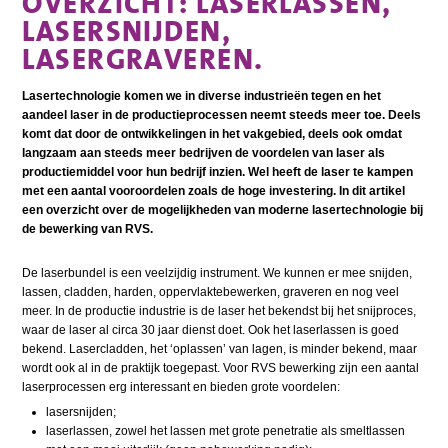
OVERZICHT: LASERLASSEN,
LASERSNIJDEN,
LASERGRAVEREN.
Lasertechnologie komen we in diverse industrieën tegen en het
aandeel laser in de productieprocessen neemt steeds meer toe. Deels
komt dat door de ontwikkelingen in het vakgebied, deels ook omdat
langzaam aan steeds meer bedrijven de voordelen van laser als
productiemiddel voor hun bedrijf inzien. Wel heeft de laser te kampen
met een aantal vooroordelen zoals de hoge investering. In dit artikel
een overzicht over de mogelijkheden van moderne lasertechnologie bij
de bewerking van RVS.
De laserbundel is een veelzijdig instrument. We kunnen er mee snijden,
lassen, cladden, harden, oppervlaktebewerken, graveren en nog veel
meer. In de productie industrie is de laser het bekendst bij het snijproces,
waar de laser al circa 30 jaar dienst doet. Ook het laserlassen is goed
bekend. Lasercladden, het ‘oplassen’ van lagen, is minder bekend, maar
wordt ook al in de praktijk toegepast. Voor RVS bewerking zijn een aantal
laserprocessen erg interessant en bieden grote voordelen:
lasersnijden;
laserlassen, zowel het lassen met grote penetratie als smeltlassen