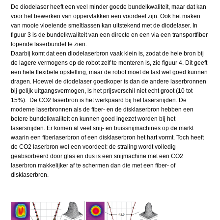
De diodelaser heeft een veel minder goede bundelkwaliteit, maar dat kan
voor het bewerken van oppervlakken een voordeel zijn. Ook het maken
van mooie vloeiende smeltlassen kan uitstekend met de diodelaser. In
figuur 3 is de bundelkwaliteit van een directe en een via een transportfiber
lopende laserbundel te zien.
Daarbij komt dat een diodelaserbron vaak klein is, zodat de hele bron bij
de lagere vermogens op de robot zelf te monteren is, zie figuur 4. Dit geeft
een hele flexibele opstelling, maar de robot moet de last wel goed kunnen
dragen. Hoewel de diodelaser goedkoper is dan de andere laserbronnen
bij gelijk uitgangsvermogen, is het prijsverschil niet echt groot (10 tot
15%). De CO2 laserbron is het werkpaard bij het lasersnijden. De
moderne laserbronnen als de fiber- en de disklaserbron hebben een
betere bundelkwaliteit en kunnen goed ingezet worden bij het
lasersnijden. Er komen al veel snij- en buissnijmachines op de markt
waarin een fiberlaserbron of een disklaserbron het hart vormt. Toch heeft
de CO2 laserbron wel een voordeel: de straling wordt volledig
geabsorbeerd door glas en dus is een snijmachine met een CO2
laserbron makkelijker af te schermen dan die met een fiber- of
disklaserbron.