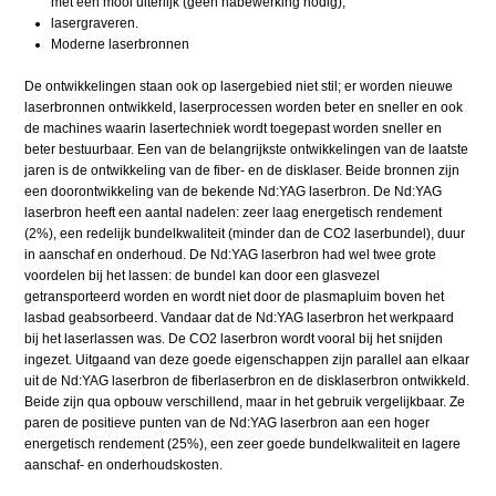
met een mooi uiterlijk (geen nabewerking nodig);
lasergraveren.
Moderne laserbronnen
De ontwikkelingen staan ook op lasergebied niet stil; er worden nieuwe
laserbronnen ontwikkeld, laserprocessen worden beter en sneller en ook
de machines waarin lasertechniek wordt toegepast worden sneller en
beter bestuurbaar. Een van de belangrijkste ontwikkelingen van de laatste
jaren is de ontwikkeling van de fiber- en de disklaser. Beide bronnen zijn
een doorontwikkeling van de bekende Nd:YAG laserbron. De Nd:YAG
laserbron heeft een aantal nadelen: zeer laag energetisch rendement
(2%), een redelijk bundelkwaliteit (minder dan de CO2 laserbundel), duur
in aanschaf en onderhoud. De Nd:YAG laserbron had wel twee grote
voordelen bij het lassen: de bundel kan door een glasvezel
getransporteerd worden en wordt niet door de plasmapluim boven het
lasbad geabsorbeerd. Vandaar dat de Nd:YAG laserbron het werkpaard
bij het laserlassen was. De CO2 laserbron wordt vooral bij het snijden
ingezet. Uitgaand van deze goede eigenschappen zijn parallel aan elkaar
uit de Nd:YAG laserbron de fiberlaserbron en de disklaserbron ontwikkeld.
Beide zijn qua opbouw verschillend, maar in het gebruik vergelijkbaar. Ze
paren de positieve punten van de Nd:YAG laserbron aan een hoger
energetisch rendement (25%), een zeer goede bundelkwaliteit en lagere
aanschaf- en onderhoudskosten.