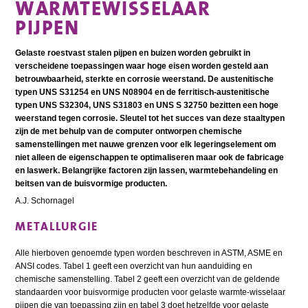
WARMTEWISSELAAR
PIJPEN
Gelaste roestvast stalen pijpen en buizen worden gebruikt in
verscheidene toepassingen waar hoge eisen worden gesteld aan
betrouwbaarheid, sterkte en corrosie weerstand. De austenitische
typen UNS S31254 en UNS N08904 en de ferritisch-austenitische
typen UNS S32304, UNS S31803 en UNS S 32750 bezitten een hoge
weerstand tegen corrosie. Sleutel tot het succes van deze staaltypen
zijn de met behulp van de computer ontworpen chemische
samenstellingen met nauwe grenzen voor elk legeringselement om
niet alleen de eigenschappen te optimaliseren maar ook de fabricage
en laswerk. Belangrijke factoren zijn lassen, warmtebehandeling en
beitsen van de buisvormige producten.
A.J. Schornagel
METALLURGIE
Alle hierboven genoemde typen worden beschreven in ASTM, ASME en
ANSI codes. Tabel 1 geeft een overzicht van hun aanduiding en
chemische samenstelling. Tabel 2 geeft een overzicht van de geldende
standaarden voor buisvormige producten voor gelaste warmte-wisselaar
pijpen die van toepassing zijn en tabel 3 doet hetzelfde voor gelaste