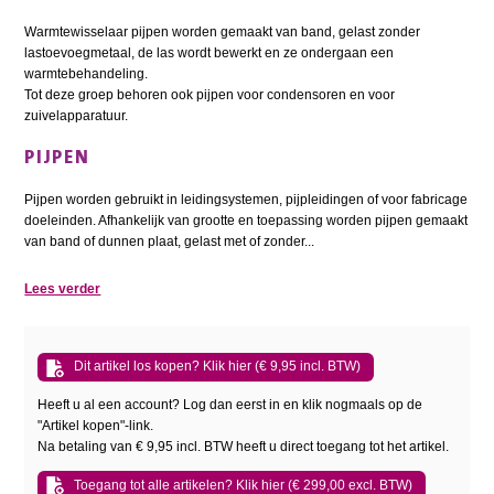
Warmtewisselaar pijpen worden gemaakt van band, gelast zonder
lastoevoegmetaal, de las wordt bewerkt en ze ondergaan een
warmtebehandeling.
Tot deze groep behoren ook pijpen voor condensoren en voor
zuivelapparatuur.
PIJPEN
Pijpen worden gebruikt in leidingsystemen, pijpleidingen of voor fabricage
doeleinden. Afhankelijk van grootte en toepassing worden pijpen gemaakt
van band of dunnen plaat, gelast met of zonder...
Lees verder
Dit artikel los kopen? Klik hier (€ 9,95 incl. BTW)
Heeft u al een account? Log dan eerst in en klik nogmaals op de
"Artikel kopen"-link.
Na betaling van € 9,95 incl. BTW heeft u direct toegang tot het artikel.
Toegang tot alle artikelen? Klik hier (€ 299,00 excl. BTW)