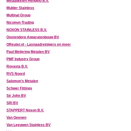
Metaalketen Hengelo B.V.
Mulder Stainless
Multinal Group
Nicomet-Trading
NOXON STAINLESS B.V.
Oostendorp Apparatenbouw BV
OReuter.nl - Lasnaadreinigers en meer
Paul Meijering Metalen BV
PMF Industry Group
Rovasta B.V.
RVS Noord
Salomon’s Metalen
Schwer Fittings
Sir John BV
SRI BV
STAPPERT Noxon B.V.
Van Geenen
Van Leeuwen Stainless BV