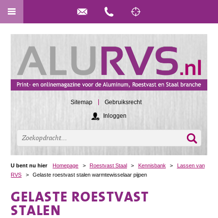
Sitemap
Gebruiksrecht
Inloggen
U bent nu hier
Homepage
>
Roestvast Staal
>
Kennisbank
>
Lassen van
RVS
>
Gelaste roestvast stalen warmtewisselaar pijpen
GELASTE ROESTVAST
STALEN