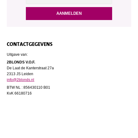
CONTACTGEGEVENS
Uitgave van:
2BLONDS V.O.F.
De Laat de Kanterstraat 27a
2313 JS Leiden
info@2blonds.nl
BTW NL : 856430110 B01
KvK 66180716