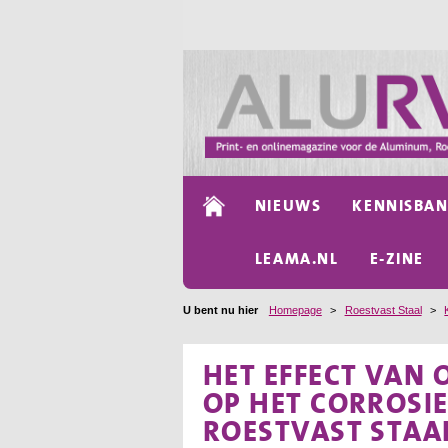
NIEUWS
KENNISBA
LEAMA.NL
E-ZINE
U bent nu hier
Homepage
>
Roestvast Staal
>
HET EFFECT VAN
OP HET CORROSI
ROESTVAST STAA