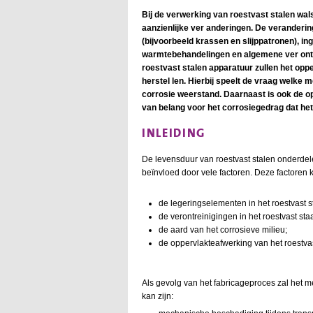
Bij de verwerking van roestvast stalen wa
aanzienlijke ver anderingen. De verander
(bijvoorbeeld krassen en slijppatronen), in
warmtebehandelingen en algemene ver ontr
roestvast stalen apparatuur zullen het op
herstel len. Hierbij speelt de vraag welke 
corrosie weerstand. Daarnaast is ook de o
van belang voor het corrosiegedrag dat het 
INLEIDING
De levensduur van roestvast stalen onderdele
beïnvloed door vele factoren. Deze factoren
de legeringselementen in het roestvast s
de verontreinigingen in het roestvast staa
de aard van het corrosieve milieu;
de oppervlakteafwerking van het roestvas
Als gevolg van het fabricageproces zal het 
kan zijn: