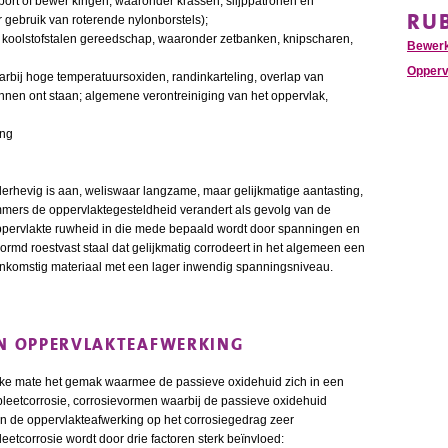
ort of bewer kingen, waaronder krassen, slijppatronen en
RU
gebruik van roterende nylonborstels);
et koolstofstalen gereedschap, waaronder zetbanken, knipscharen,
Bewer
Opperv
rbij hoge temperatuursoxiden, randinkarteling, overlap van
kunnen ont staan; algemene verontreiniging van het oppervlak,
ing
nderhevig is aan, weliswaar langzame, maar gelijkmatige aantasting,
Immers de oppervlaktegesteldheid verandert als gevolg van de
 oppervlakte ruwheid in die mede bepaald wordt door spanningen en
rvormd roestvast staal dat gelijkmatig corrodeert in het algemeen een
nkomstig materiaal met een lager inwendig spanningsniveau.
EN OPPERVLAKTEAFWERKING
ijke mate het gemak waarmee de passieve oxidehuid zich in een
spleetcorrosie, corrosievormen waarbij de passieve oxidehuid
van de oppervlakteafwerking op het corrosiegedrag zeer
eetcorrosie wordt door drie factoren sterk beïnvloed: