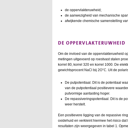
de oppervlakteruwheid;
de aanwezigheid van mechanische spann
afwijkende chemische samenstelling van 
DE OPPERVLAKTERUWHEID
Om de invloed van de oppervlakteruwheid op
metingen uitgevoerd op roestvast stalen proefs
korrel 80, korrel 320 en korrel 1000. De elek
gewichtsprocent NaCl bij 2O°C. Uit de polaris
De putpotentiaal. Dit is de potentiaal wa
van de putpotentiaal positievere waarde
putvormige aantasting hoger.
De repassiveringspotentiaal. Dit is de p
weer herstelt.
Een positievere ligging van de repassive rin
oxidehuid en verkleint hiermee het risico dat
resultaten zijn weergegeven in tabel 1. Opmer