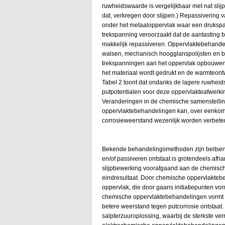
ruwheidswaarde is vergelijkbaar met nat slijp
dat, verkregen door slijpen.) Repassivering
onder het metaaloppervlak waar een drukspa
trekspanning veroorzaakt dat de aantasting bi
makkelijk repassiveren. Oppervlaktebehandel
walsen, mechanisch hoogglanspolijsten en bo
trekspanningen aan het oppervlak opbouwen 
het materiaal wordt gedrukt en de warmteont
Tabel 2 toont dat ondanks de lagere ruwhei
putpotentialen voor deze oppervlakteafwerkin
Veranderingen in de chemische samenstelli
oppervlaktebehandelingen kan, over eenkom
corrosieweerstand wezenlijk worden verbete
Bekende behandelingsmethoden zijn beitsen 
en/of passiveren ontstaat is grotendeels afh
slijpbewerking voorafgaand aan de chemisch
eindresultaat. Door chemische oppervlaktebe
oppervlak, die door gaans initiatiepunten vo
chemische oppervlaktebehandelingen vormt zi
betere weerstand tegen putcorrosie ontstaat. 
salpterzuuroplossing, waarbij de sterkste ver