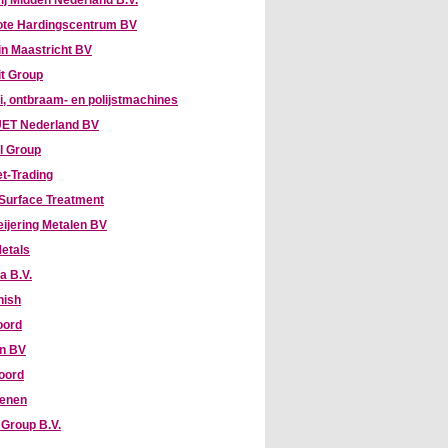
ij Midden Nederland B.V.
te Hardingscentrum BV
n Maastricht BV
it Group
, ontbraam- en polijstmachines
ET Nederland BV
l Group
t-Trading
Surface Treatment
eijering Metalen BV
etals
a B.V.
nish
oord
hn BV
oord
enen
Group B.V.