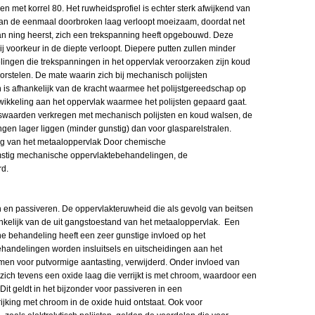
en met korrel 80. Het ruwheidsprofiel is echter sterk afwijkend van
 van de eenmaal doorbroken laag verloopt moeizaam, doordat net
n ning heerst, zich een trekspanning heeft opgebouwd. Deze
j voorkeur in de diepte verloopt. Diepere putten zullen minder
ingen die trekspanningen in het oppervlak veroorzaken zijn koud
rstelen. De mate waarin zich bij mechanisch polijsten
is afhankelijk van de kracht waarmee het polijstgereedschap op
wikkeling aan het oppervlak waarmee het polijsten gepaard gaat.
dswaarden verkregen met mechanisch polijsten en koud walsen, de
gen lager liggen (minder gunstig) dan voor glasparelstralen.
ng van het metaaloppervlak Door chemische
stig mechanische oppervlaktebehandelingen, de
rd.
en passiveren. De oppervlakteruwheid die als gevolg van beitsen
ankelijk van de uit gangstoestand van het metaaloppervlak. Een
e behandeling heeft een zeer gunstige invloed op het
handelingen worden insluitsels en uitscheidingen aan het
rmen voor putvormige aantasting, verwijderd. Onder invloed van
ch tevens een oxide laag die verrijkt is met chroom, waardoor een
Dit geldt in het bijzonder voor passiveren in een
rijking met chroom in de oxide huid ontstaat. Ook voor