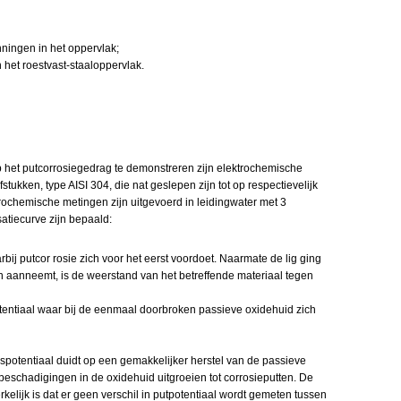
ingen in het oppervlak;
het roestvast-staaloppervlak.
 het putcorrosiegedrag te demonstreren zijn elektrochemische
tukken, type AISI 304, die nat geslepen zijn tot op respectievelijk
trochemische metingen zijn uitgevoerd in leidingwater met 3
atiecurve zijn bepaald:
arbij putcor rosie zich voor het eerst voordoet. Naarmate de lig ging
n aanneemt, is de weerstand van het betreffende materiaal tegen
otentiaal waar bij de eenmaal doorbroken passieve oxidehuid zich
gspotentiaal duidt op een gemakkelijker herstel van de passieve
 beschadigingen in de oxidehuid uitgroeien tot corrosieputten. De
kelijk is dat er geen verschil in putpotentiaal wordt gemeten tussen