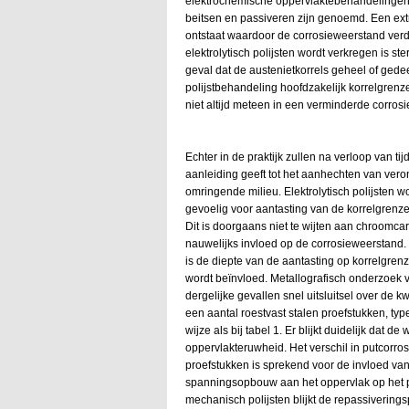
elektrochemische oppervlaktebehandelingen, z
beitsen en passiveren zijn genoemd. Een extr
ontstaat waardoor de corrosieweerstand verde
elektrolytisch polijsten wordt verkregen is ste
geval dat de austenietkorrels geheel of gedee
polijstbehandeling hoofdzakelijk korrelgrenz
niet altijd meteen in een verminderde corros
Echter in de praktijk zullen na verloop van t
aanleiding geeft tot het aanhechten van ver
omringende milieu. Elektrolytisch polijsten w
gevoelig voor aantasting van de korrelgren
Dit is doorgaans niet te wijten aan chroomca
nauwelijks invloed op de corrosieweerstand. 
is de diepte van de aantasting op korrelgre
wordt beïnvloed. Metallografisch onderzoek va
dergelijke gevallen snel uitsluitsel over de kw
een aantal roestvast stalen proefstukken, typ
wijze als bij tabel 1. Er blijkt duidelijk dat 
oppervlakteruwheid. Het verschil in putcorro
proefstukken is sprekend voor de invloed va
spanningsopbouw aan het oppervlak op het pu
mechanisch polijsten blijkt de repassivering