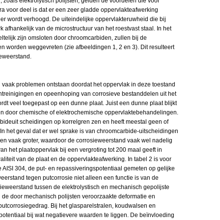
oals elektrolytisch polijsten, gelden de voordelen die voor
a voor deel is dat er een zeer gladde oppervlakteafwerking
r wordt verhoogd. De uiteindelijke oppervlakteruwheid die bij
rk afhankelijk van de microstructuur van het roestvast staal. In het
ltelijk zijn omsloten door chroomcarbiden, zullen bij de
en worden weggevreten (zie afbeeldingen 1, 2 en 3). Dit resulteert
ieweerstand.
ijd vaak problemen ontstaan doordat het oppervlak in deze toestand
ontreinigingen en opeenhoping van corrosieve bestanddelen uit het
ordt veel toegepast op een dunne plaat. Juist een dunne plaat blijkt
zen door chemische of elektrochemische oppervlaktebehandelingen.
rbideuit scheidingen op korrelgren zen en heeft meestal geen of
In het geval dat er wel sprake is van chroomcarbide-uitscheidingen
nzen vaak groter, waardoor de corrosieweerstand vaak wel nadelig
n het plaatoppervlak bij een vergroting tot 200 maal geeft in
aliteit van de plaat en de oppervlakteafwerking. In tabel 2 is voor
e AISI 304, de put- en repassiveringspotentiaal gemeten op gelijke
de weerstand tegen putcorrosie niet alleen een functie is van de
sieweerstand tussen de elektrolystisch en mechanisch gepolijste
n de door mechanisch polijsten veroorzaakte deformatie en
tcorrosiegedrag. Bij het glasparelstralen, koudwalsen en
spotentiaal bij wat negatievere waarden te liggen. De beïnvloeding