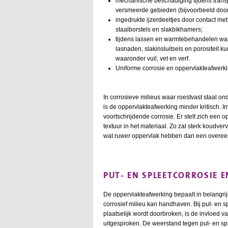
mechanische beschadiging tijdens transp
versmeerde gebieden (bijvoorbeeld door 
ingedrukte ijzerdeeltjes door contact m
staalborstels en slakbikhamers;
tijdens lassen en warmtebehandelen waa
lasnaden, slakinsluitsels en porositeit 
waaronder vuil, vet en verf.
Uniforme corrosie en oppervlakteafwerk
In corrosieve milieus waar roestvast staal o
is de oppervlakteafwerking minder kritisch. 
voortschrijdende corrosie. Er stelt zich een
textuur in het materiaal. Zo zal sterk koudve
wat ruwer oppervlak hebben dan een overee
PUT- EN SPLEETCORROSIE 
De oppervlakteafwerking bepaalt in belangr
corrosief milieu kan handhaven. Bij put- en 
plaatselijk wordt doorbroken, is de invloed 
uitgesproken. De weerstand tegen put- en spl