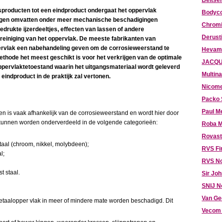
Beitser
lsproducten tot een eindproduct ondergaat het oppervlak
Bodyco
ingen omvatten onder meer mechanische beschadigingen
Chromi
gedrukte ijzerdeeltjes, effecten van lassen of andere
Derust
einiging van het oppervlak. De meeste fabrikanten van
pervlak een nabehandeling geven om de corrosieweerstand te
Hevami
methode het meest geschikt is voor het verkrijgen van de optimale
JACQU
ppervlaktetoestand waarin het uitgangsmateriaal wordt geleverd
Multina
eindproduct in de praktijk zal vertonen.
Nicome
Packo 
Paul M
n is vaak afhankelijk van de corrosieweerstand en wordt hier door
 kunnen worden onderverdeeld in de volgende categorieën:
Roba M
Rovast
taal (chroom, nikkel, molybdeen);
RVS Fi
l;
RVS N
t staal.
Sir Jo
SNIJ N
Van Ge
metaalopper vlak in meer of mindere mate worden beschadigd. Dit
Vecom 