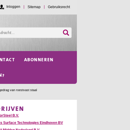
Inloggen
Sitemap
Gebruiksrecht
NTACT
ABONNEREN
N?
gedrag van roestvast staal
DRIJVEN
orSteel B.V.
ts Surface Technologies Eindhoven BV