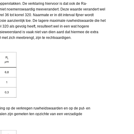
ppervlakken. De verklaring hiervoor is dat ook de Ra-
0 niet noemenswaardig meeverandert. Deze waarde verandert wel
el 36 tot korrel 320. Naarmate er in dit interval fijner wordt
sie aanzienlijk toe. De lagere maximale ruwheidswaarde die het
l 320 als gevolg heeft, resulteert wel in een wat hogere
osieweerstand is vaak niet van dien aard dat hiermee de extra
0 met zich meebrengt, zijn te rechtvaardigen.
king op de verkregen ruwheidswaarden en op de put- en
ialen zijn gemeten ten opzichte van een verzadigde