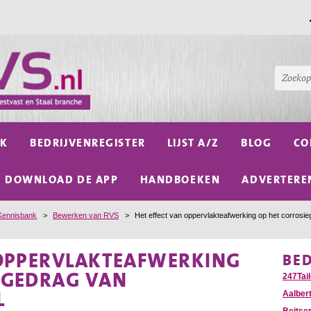
NK
BEDRIJVENREGISTER
LIJST A/Z
BLOG
CO
DOWNLOAD DE APP
HANDBOEKEN
ADVERTERE
Kennisbank
>
Bewerken van RVS
>
Het effect van oppervlakteafwerking op het corrosie
 OPPERVLAKTEAFWERKING
BE
EGEDRAG VAN
247Tail
L
Aalber