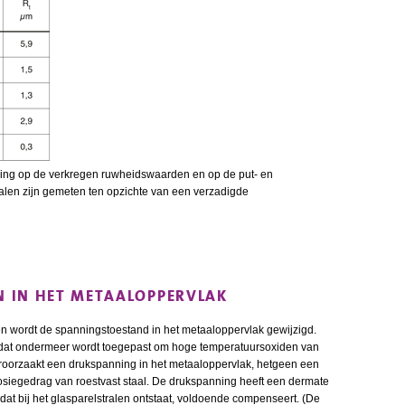
king op de verkregen ruwheidswaarden en op de put- en
ialen zijn gemeten ten opzichte van een verzadigde
 IN HET METAALOPPERVLAK
n wordt de spanningstoestand in het metaaloppervlak gewijzigd.
n, dat ondermeer wordt toegepast om hoge temperatuursoxiden van
eroorzaakt een drukspanning in het metaaloppervlak, hetgeen een
rosiegedrag van roestvast staal. De drukspanning heeft een dermate
 dat bij het glasparelstralen ontstaat, voldoende compenseert. (De