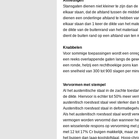
Afmetingen
Stansgaten dienen niet kleiner te zijn dan de
elkaar staan, dat de afstand tussen de midde
dienen een onderlinge afstand te hebben van 
elkaar staan dan 1 keer de dikte van het mat
de dikte van de buitenrand van het materiaal
dient de buiten rand op een afstand van ten mi
Knabbelen
Voor sommige toepassingen wordt een onreg
een reeks overlappende gaten langs de gewen
een ronde, hetzij een rechthoekige pons ka
een snelheid van 300 tot 900 slagen per min
Vervormen met stempel
Al het austenitische staal in de zachte toe
de dikte. Hiervoor is echter tot 50% meer ver
austenitisch roestvast staal veel sterker da
Austenitisch roestvast staal in deformatiege
Als het austenitisch roestvast staal wordt v
vermogen worden vervormd dan wanneer het 
een wisselende respons op vervorming met pl
met 12 tot 17% Cr buigen makkelijk, maar ze 
het buigen dan laag-koolstofstaal. Hoog-chro