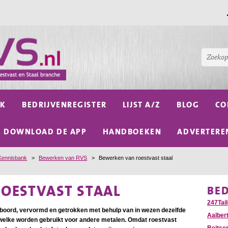
NK
BEDRIJVENREGISTER
LIJST A/Z
BLOG
CO
DOWNLOAD DE APP
HANDBOEKEN
ADVERTERE
Kennisbank
>
Bewerken van RVS
>
Bewerken van roestvast staal
OESTVAST STAAL
BE
247Tail
rboord, vervormd en getrokken met behulp van in wezen dezelfde
Aalber
elke worden gebruikt voor andere metalen. Omdat roestvast