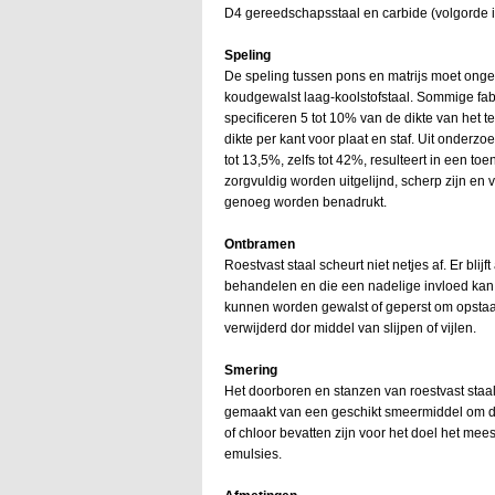
D4 gereedschapsstaal en carbide (volgorde 
Speling
De speling tussen pons en matrijs moet ongev
koudgewalst laag-koolstofstaal. Sommige fa
specificeren 5 tot 10% van de dikte van het 
dikte per kant voor plaat en staf. Uit onderzo
tot 13,5%, zelfs tot 42%, resulteert in een t
zorgvuldig worden uitgelijnd, scherp zijn en 
genoeg worden benadrukt.
Ontbramen
Roestvast staal scheurt niet netjes af. Er blijf
behandelen en die een nadelige invloed ka
kunnen worden gewalst of geperst om opsta
verwijderd dor middel van slijpen of vijlen.
Smering
Het doorboren en stanzen van roestvast staa
gemaakt van een geschikt smeermiddel om de
of chloor bevatten zijn voor het doel het m
emulsies.