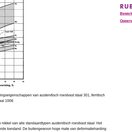
RU
Bewer
Opperv
ingseigenschappen van austenitisch roestvast staal 301, ferritisch
aal 1008.
nikkel van alle standaardtypen austenitisch roestvast staal. Het
loeide toestand. De buitengewoon hoge mate van deformatieharding