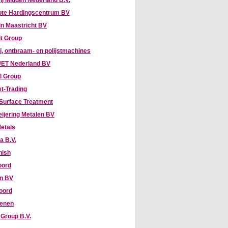
ij Midden Nederland B.V.
te Hardingscentrum BV
n Maastricht BV
it Group
, ontbraam- en polijstmachines
ET Nederland BV
l Group
t-Trading
Surface Treatment
eijering Metalen BV
etals
a B.V.
nish
oord
hn BV
oord
enen
Group B.V.