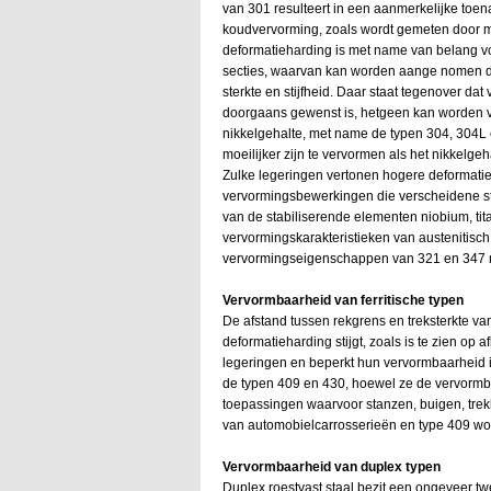
van 301 resulteert in een aanmerkelijke toen
koudvervorming, zoals wordt gemeten door m
deformatieharding is met name van belang v
secties, waarvan kan worden aange nomen dat
sterkte en stijfheid. Daar staat tegenover d
doorgaans gewenst is, hetgeen kan worden v
nikkelgehalte, met name de typen 304, 304L 
moeilijker zijn te vervormen als het nikkelgeh
Zulke legeringen vertonen hogere deformatieh
vervormingsbewerkingen die verscheidene s
van de stabiliserende elementen niobium, ti
vervormingskarakteristieken van austenitisch
vervormingseigenschappen van 321 en 347 m
Vervormbaarheid van ferritische typen
De afstand tussen rekgrens en treksterkte v
deformatieharding stijgt, zoals is te zien op
legeringen en beperkt hun vervormbaarheid i
de typen 409 en 430, hoewel ze de vervormba
toepassingen waarvoor stanzen, buigen, trekk
van automobielcarrosserieën en type 409 wor
Vervormbaarheid van duplex typen
Duplex roestvast staal bezit een ongeveer t