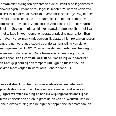
n deformatieharding ten opzichte van de austenitische tegenvoeters
bewerkingen. Omdat de rek lager is, moeten ze worden vervormd
 austenitisch materiaal. Sterk koudvervormde secties (>15%) moeten
volgd door afschrikken als er kans bestaat op het optreden van
uiksmilieu. Volledig zachtgloeien vindt plaats bij temperaturen
koeling. Gezien de niet altijd even nauwkeurige instelbaarheid van
 niet te laag in voornoemd temperatuurtraject te gaan zitten. Een
en. Warmvervormen vindt gewoonlijk plaats bij temperaturen tussen
emperatuur wordt gedicteerd door de samenstelling van de te
 van ongeveer 370 tot 925°C moet worden vermeden met het oog op
gma en secundaire ferriet. Deze fasen kunnen een ongunstige
nschappen en de corrosie weerstand. Net als bij koudbewerken
 zachtgegloeid bij een temperatuur liggend tussen 950 en
ikken moet volgen in water of in lucht (zie tabel 1).
stvast staal kritischer dan voor koolstofstaal en gelegeerd
pervlakteafwerking van het roestvast staal te handhaven en
lagere warmtegeleiding en hogere wrijvingscoëfficiënt. Bij het
vreten en vastlopen op en in grote delen van het werkstuk kan de
lgehele oververhitting kan de eigenschappen van het materiaal en