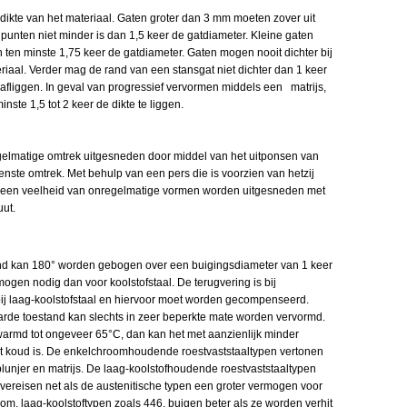
 dikte van het materiaal. Gaten groter dan 3 mm moeten zover uit
lpunten niet minder is dan 1,5 keer de gatdiameter. Kleine gaten
ten minste 1,75 keer de gatdiameter. Gaten mogen nooit dichter bij
eriaal. Verder mag de rand van een stansgat niet dichter dan 1 keer
 afliggen. In geval van progressief vervormen middels een matrijs,
nste 1,5 tot 2 keer de dikte te liggen.
elmatige omtrek uitgesneden door middel van het uitponsen van
ste omtrek. Met behulp van een pers die is voorzien van hetzij
n een veelheid van onregelmatige vormen worden uitgesneden met
uut.
stand kan 180° worden gebogen over een buigingsdiameter van 1 keer
mogen nodig dan voor koolstofstaal. De terugvering is bij
n bij laag-koolstofstaal en hiervoor moet worden gecompenseerd.
harde toestand kan slechts in zeer beperkte mate worden vervormd.
erwarmd tot ongeveer 65°C, dan kan het met aanzienlijk minder
koud is. De enkelchroomhoudende roestvaststaaltypen vertonen
unjer en matrijs. De laag-koolstofhoudende roestvaststaaltypen
vereisen net als de austenitische typen een groter vermogen voor
om, laag-koolstoftypen zoals 446, buigen beter als ze worden verhit