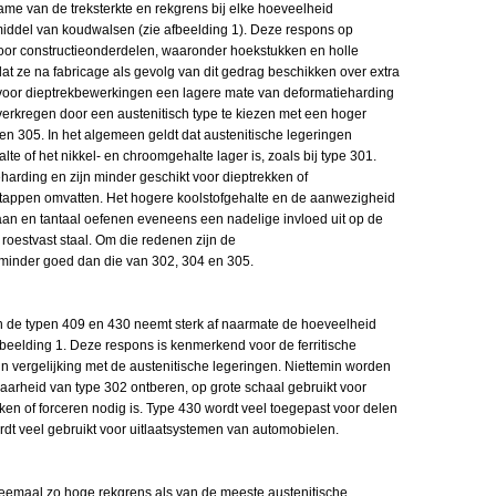
ame van de treksterkte en rekgrens bij elke hoeveelheid
iddel van koudwalsen (zie afbeelding 1). Deze respons op
oor constructieonderdelen, waaronder hoekstukken en holle
 ze na fabricage als gevolg van dit gedrag beschikken over extra
at voor dieptrekbewerkingen een lagere mate van deformatieharding
erkregen door een austenitisch type te kiezen met een hoger
en 305. In het algemeen geldt dat austenitische legeringen
alte of het nikkel- en chroomgehalte lager is, zoals bij type 301.
arding en zijn minder geschikt voor dieptrekken of
tappen omvatten. Het hogere koolstofgehalte en de aanwezigheid
taan en tantaal oefenen eveneens een nadelige invloed uit op de
 roestvast staal. Om die redenen zijn de
inder goed dan die van 302, 304 en 305.
an de typen 409 en 430 neemt sterk af naarmate de hoeveelheid
 afbeelding 1. Deze respons is kenmerkend voor de ferritische
n vergelijking met de austenitische legeringen. Niettemin worden
arheid van type 302 ontberen, op grote schaal gebruikt voor
en of forceren nodig is. Type 430 wordt veel toegepast voor delen
dt veel gebruikt voor uitlaatsystemen van automobielen.
weemaal zo hoge rekgrens als van de meeste austenitische