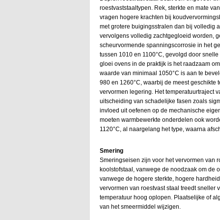
roestvaststaaltypen. Rek, sterkte en mate va
vragen hogere krachten bij koudvervormings
met grotere buigingsstralen dan bij volledig
vervolgens volledig zachtgegloeid worden, ge
scheurvormende spanningscorrosie in het gebr
tussen 1010 en 1100°C, gevolgd door snelle 
gloei ovens in de praktijk is het raadzaam om
waarde van minimaal 1050°C is aan te bevel
980 en 1260°C, waarbij de meest geschikte t
vervormen legering. Het temperatuurtraject
uitscheiding van schadelijke fasen zoals si
invloed uit oefenen op de mechanische eige
moeten warmbewerkte onderdelen ook worden
1120°C, al naargelang het type, waarna afschr
Smering
Smeringseisen zijn voor het vervormen van roe
koolstofstaal, vanwege de noodzaak om de op
vanwege de hogere sterkte, hogere hardheid, 
vervormen van roestvast staal treedt sneller 
temperatuur hoog oplopen. Plaatselijke of a
van het smeermiddel wijzigen.