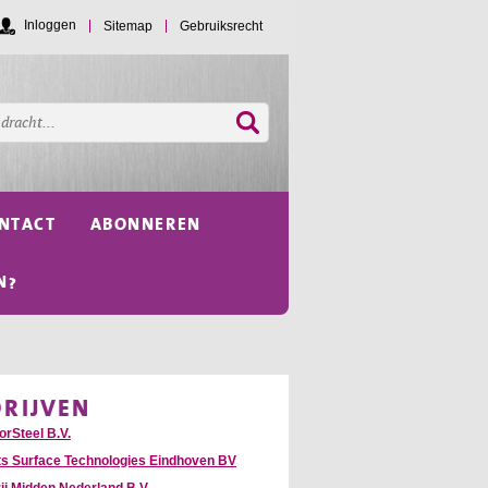
Inloggen
Sitemap
Gebruiksrecht
NTACT
ABONNEREN
N?
DRIJVEN
orSteel B.V.
ts Surface Technologies Eindhoven BV