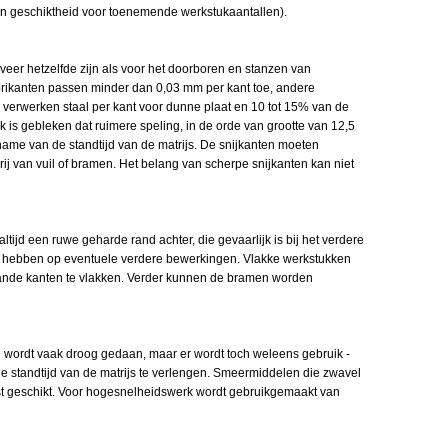
in geschiktheid voor toenemende werkstukaantallen).
eer hetzelfde zijn als voor het doorboren en stanzen van
brikanten passen minder dan 0,03 mm per kant toe, andere
te verwerken staal per kant voor dunne plaat en 10 tot 15% van de
ek is gebleken dat ruimere speling, in de orde van grootte van 12,5
oename van de standtijd van de matrijs. De snijkanten moeten
vrij van vuil of bramen. Het belang van scherpe snijkanten kan niet
t altijd een ruwe geharde rand achter, die gevaarlijk is bij het verdere
n hebben op eventuele verdere bewerkingen. Vlakke werkstukken
ande kanten te vlakken. Verder kunnen de bramen worden
l wordt vaak droog gedaan, maar er wordt toch weleens gebruik -
 standtijd van de matrijs te verlengen. Smeermiddelen die zwavel
eest geschikt. Voor hogesnelheidswerk wordt gebruikgemaakt van