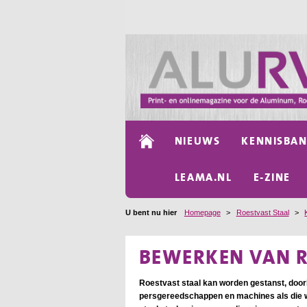
NIEUWS
KENNISBA
LEAMA.NL
E-ZINE
U bent nu hier
Homepage
>
Roestvast Staal
>
BEWERKEN VAN R
Roestvast staal kan worden gestanst, doo
persgereedschappen en machines als die w