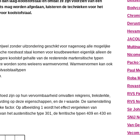
Beitser
en dan laag-koolstofstaal en omdat ze zijn voorzien van een
ts mag worden afgedaan, luisteren de technieken voor het
Bodyco
oor koolstofstaal.
Chromi
Derust
Hevami
JACQU
n vrijwel zonder uitzondering geschikt voor nagenoeg alle mogelijke
Multina
che roestvast staal komen voor koudbewerken eigenlijk alleen de
Nicome
gere koolstof gehalte van de resterende martensitische typen
Packo 
d; ze worden soms weleens warmvervormd. Warmvervormen kan ook
tvaststaaltypen
Paul M
n.
Roba M
Rovast
RVS Fi
loed zijn op hun vervormbaarheid omvatten rekgrens, treksterkte,
harding op deze eigenschappen, en de r-waarde. De samenstelling
RVS N
ke factor. Op afbeelding 1 wordt het effect vergeleken van
Sir Jo
an het austenitische type 301, de ferritische typen 409 en 430 en
SNIJ N
Van Ge
Vecom 