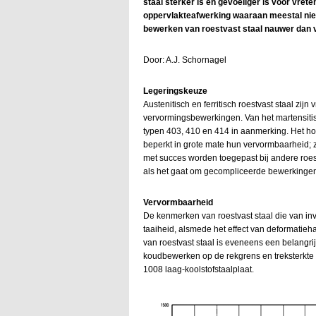
staal sterker is en gevoeliger is voor vret
oppervlakteafwerking waaraan meestal nie
bewerken van roestvast staal nauwer dan v
Door: A.J. Schornagel
Legeringskeuze
Austenitisch en ferritisch roestvast staal zij
vervormingsbewerkingen. Van het martensitis
typen 403, 410 en 414 in aanmerking. Het ho
beperkt in grote mate hun vervormbaarhei
met succes worden toegepast bij andere roes
als het gaat om gecompliceerde bewerkinge
Vervormbaarheid
De kenmerken van roestvast staal die van inv
taaiheid, alsmede het effect van deformatie
van roestvast staal is eveneens een belangrij
koudbewerken op de rekgrens en treksterkte v
1008 laag-koolstofstaalplaat.