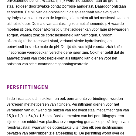
onvoldoende belicht. Waarschijnlijk wordt het soldeer aan de grens
staallsoldeer door zwakke contactcorrosie aangetast. Daardoor ontstaan
er spleten. De pH van de oplossing in de spleet daalt als gevolg van
hydrolyse van zouten van de legeringselementen uit het roestvast staal en
uit het soldeer. De mate van aantasting zou met afnemende pH-waarde
moeten stijgen. Koper afkomstig uit het soldeer kan voor lage pH-waarden
zorgen, waarbij zink de corrosiesnelheid kan verhogen. Chroom,
afkomstig uit het roestvast staal, vertoont sterke hydrolisering en
beïnvloedt in sterke mate de pH. De tijd die verstrijkt voordat zich knife-
linecorrosie voordoet kan verscheidene jaren zijn. Ook hier geldt dat de
aanwezigheid van corrosieplekken als uitgang kan dienen voor het
ontstaan van scheurvormende spanningscorrosie.
PERSFITTINGEN
In de installatietechniek kunnen ook permanente verbindingen worden
verkregen met het persen van fittingen. Persfittingen dienen voor het
verbinden van dunwandige buizen van roestvast staal met afmetingen van
15,0 x 1,0 tot 54,0 x 1,5 mm. Basiselementen van het persfittingsysteem
zijn de door middel van plastische vormgeving gemaakte persfittingen van
roestvast staal, waarvan de opgestuikte uiteinden elk een dichtingsring
bevatten van butylrubber (zie afbeelding 8). De persfitting wordt over de