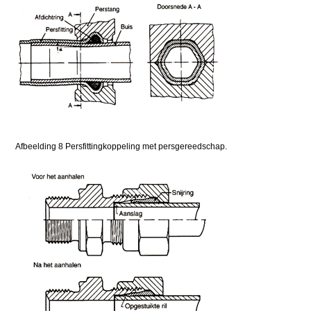
Afbeelding 8 Persfittingkoppeling met persgereedschap.