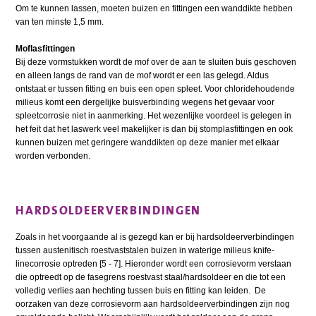
Om te kunnen lassen, moeten buizen en fittingen een wanddikte hebben
van ten minste 1,5 mm.
Moflasfittingen
Bij deze vormstukken wordt de mof over de aan te sluiten buis geschoven
en alleen langs de rand van de mof wordt er een las gelegd. Aldus
ontstaat er tussen fitting en buis een open spleet. Voor chloridehoudende
milieus komt een dergelijke buisverbinding wegens het gevaar voor
spleetcorrosie niet in aanmerking. Het wezenlijke voordeel is gelegen in
het feit dat het laswerk veel makelijker is dan bij stomplasfittingen en ook
kunnen buizen met geringere wanddikten op deze manier met elkaar
worden verbonden.
HARDSOLDEERVERBINDINGEN
Zoals in het voorgaande al is gezegd kan er bij hardsoldeerverbindingen
tussen austenitisch roestvaststalen buizen in waterige milieus knife-
linecorrosie optreden [5 - 7]. Hieronder wordt een corrosievorm verstaan
die optreedt op de fasegrens roestvast staal/hardsoldeer en die tot een
volledig verlies aan hechting tussen buis en fitting kan leiden. De
oorzaken van deze corrosievorm aan hardsoldeerverbindingen zijn nog