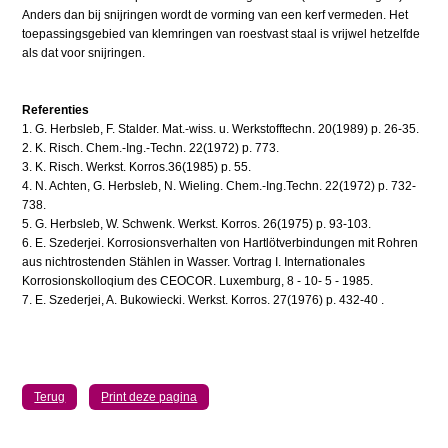
Anders dan bij snijringen wordt de vorming van een kerf vermeden. Het
toepassingsgebied van klemringen van roestvast staal is vrijwel hetzelfde
als dat voor snijringen.
Referenties
1. G. Herbsleb, F. Stalder. Mat.-wiss. u. Werkstofftechn. 20(1989) p. 26-35.
2. K. Risch. Chem.-Ing.-Techn. 22(1972) p. 773.
3. K. Risch. Werkst. Korros.36(1985) p. 55.
4. N. Achten, G. Herbsleb, N. Wieling. Chem.-Ing.Techn. 22(1972) p. 732-
738.
5. G. Herbsleb, W. Schwenk. Werkst. Korros. 26(1975) p. 93-103.
6. E. Szederjei. Korrosionsverhalten von Hartlötverbindungen mit Rohren
aus nichtrostenden Stählen in Wasser. Vortrag I. Internationales
Korrosionskolloqium des CEOCOR. Luxemburg, 8 - 10- 5 - 1985.
7. E. Szederjei, A. Bukowiecki. Werkst. Korros. 27(1976) p. 432-40 .
Terug
Print deze pagina