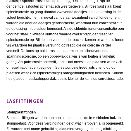
makkelijk spleetcorrosie kan optreden [4]. Op afbeelding 7 zijn de
genoemde lasfouten schematisch weergegeven. Bij roestvast staal komt
spleetcorrosie op gang doordat zwevende deeltjes in de oplossing in de
spleet terechtkomen. In geval van de aanwezigheid van chloride-ionen,
worden die door de deeltjes geadsorbeerd, waardoor hun concentratie in
de oplossing in de spleet toeneemt. Als de chloride-ionenconcentratie een
voor het staal in kwestie kritische waarde overschrijdt, dan treedt er
spleetcorrosie op. Bij de dan verlopende reacties komen er waterstofionen
vrij waardoor ter plaatse verzuring optreedt, die de corrosie verder
versnelt. De kans op putcorrosie,en daarmee op scheurvormende
spanningscorrosie, op een oppervlak dat vrij is van fouten is tamelijk
gering. Als putcorrosie optreedt, dan is aat meestal op plaatsen waar zich
onregelmatigheden bevinden. Spleetcorrosie treedt uitsluitend op op
plaatsen waar zich (spleetvormige) onregelmatigheden bevinden. Kortom
hoe gladder het staaloppervlak, des te kleiner de kans op corrosieschade.
LASFITTINGEN
Stomplasfittingen
Stomplasfittingen worden aan hun uiteinden met de te verbinden buizen
stompgelast. Voor deze verbindingen geldt wat hierboven al is opgemerkt.
Ze worden met name gebruikt bij diameterovergangen en bij aftakkingen.