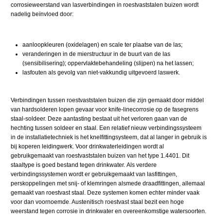
corrosieweerstand van lasverbindingen in roestvaststalen buizen wordt
nadelig beïnvloed door:
aanloopkleuren (oxidelagen) en scale ter plaatse van de las;
veranderingen in de mierstructuur in de buurt van de las
(sensibilisering); oppervlaktebehandeling (slijpen) na het lassen;
lasfouten als gevolg van niet-vakkundig uitgevoerd laswerk.
Verbindingen tussen roestvaststalen buizen die zijn gemaakt door middel
van hardsolderen lopen gevaar voor knife-linecorrosie op de fasegrens
staal-soldeer. Deze aantasting bestaat uit het verloren gaan van de
hechting tussen soldeer en staal. Een relatief nieuw verbindingssysteem
in de installatietechniek is het knelfittingsysteem, dat al langer in gebruik is
bij koperen leidingwerk. Voor drinkwaterleidingen wordt al
gebruikgemaakt van roestvaststalen buizen van het type 1.4401. Dit
staaltype is goed bestand tegen drinkwater. Als verdere
verbindingssystemen wordt er gebruikgemaakt van lasfittingen,
perskoppelingen met snij- of klemringen alsmede draadfittingen, allemaal
gemaakt van roestvast staal. Deze systemen komen echter minder vaak
voor dan voornoemde. Austenitisch roestvast staal bezit een hoge
weerstand tegen corrosie in drinkwater en overeenkomstige watersoorten.