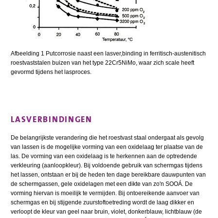
Afbeelding 1 Putcorrosie naast een lasver,binding in ferritisch-austenitisch
roestvaststalen buizen van het type 22Cr5NiMo, waar zich scale heeft
gevormd tijdens het lasproces.
LASVERBINDINGEN
De belangrijkste verandering die het roestvast staal ondergaat als gevolg
van lassen is de mogelijke vorming van een oxidelaag ter plaatse van de
las. De vorming van een oxidelaag is te herkennen aan de optredende
verkleuring (aanloopkleur). Bij voldoende gebruik van schermgas tijdens
het lassen, ontstaan er bij de heden ten dage bereikbare dauwpunten van
de schermgassen, gele oxidelagen met een dikte van zo'n SOOÁ. De
vorming hiervan is moeilijk te vermijden. Bij ontoereikende aanvoer van
schermgas en bij stijgende zuurstoftoetreding wordt de laag dikker en
verloopt de kleur van geel naar bruin, violet, donkerblauw, lichtblauw (de