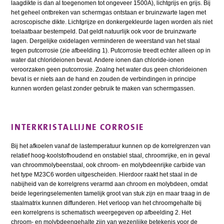
laagdikte is dan al toegenomen tot ongeveer 1500Á), lichtgrijs en grijs. Bij
het geheel ontbreken van schermgas ontstaan er bruinzwarte lagen met
acroscopische dikte. Lichtgrijze en donkergekleurde lagen worden als niet
toelaatbaar bestempeld. Dat geldt natuurlijk ook voor de bruinzwarte
lagen. Dergelijke oxidelagen verminderen de weerstand van het staal
tegen putcorrosie (zie afbeelding 1). Putcorrosie treedt echter alleen op in
water dat chlorideionen bevat. Andere ionen dan chloride-ionen
veroorzaken geen putcorrosie. Zoalng het water dus geen chlorideionen
bevat is er niets aan de hand en zouden de verbindingen in principe
kunnen worden gelast zonder gebruik te maken van schermgassen.
INTERKRISTALLIJNE CORROSIE
Bij het afkoelen vanaf de lastemperatuur kunnen op de korrelgrenzen van
relatief hoog-koolstofhoudend en onstabiel staal, chroomrijke, en in geval
van chroommolybeenstaal, ook chroom- en molybdeenrijke carbide van
het type M23C6 worden uitgescheiden. Hierdoor raakt het staal in de
nabijheid van de korrelgrens verarmd aan chroom en molybdeen, omdat
beide legeringselementen tamelijk groot van stuk zijn en maar traag in de
staalmatrix kunnen diffunderen. Het verloop van het chroomgehalte bij
een korrelgrens is schematisch weergegeven op afbeelding 2. Het
chroom- en molybdeengehalte zijn van wezenlijke betekenis voor de