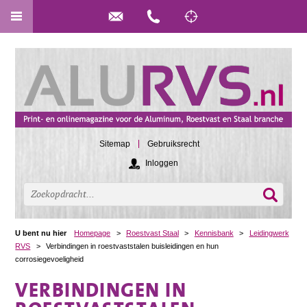
Sitemap
Gebruiksrecht
Inloggen
U bent nu hier
Homepage
>
Roestvast Staal
>
Kennisbank
>
Leidingwerk
RVS
>
Verbindingen in roestvaststalen buisleidingen en hun
corrosiegevoeligheid
VERBINDINGEN IN