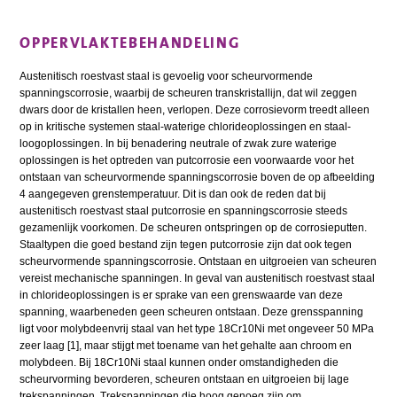
OPPERVLAKTEBEHANDELING
Austenitisch roestvast staal is gevoelig voor scheurvormende
spanningscorrosie, waarbij de scheuren transkristallijn, dat wil zeggen
dwars door de kristallen heen, verlopen. Deze corrosievorm treedt alleen
op in kritische systemen staal-waterige chlorideoplossingen en staal-
loogoplossingen. In bij benadering neutrale of zwak zure waterige
oplossingen is het optreden van putcorrosie een voorwaarde voor het
ontstaan van scheurvormende spanningscorrosie boven de op afbeelding
4 aangegeven grenstemperatuur. Dit is dan ook de reden dat bij
austenitisch roestvast staal putcorrosie en spanningscorrosie steeds
gezamenlijk voorkomen. De scheuren ontspringen op de corrosieputten.
Staaltypen die goed bestand zijn tegen putcorrosie zijn dat ook tegen
scheurvormende spanningscorrosie. Ontstaan en uitgroeien van scheuren
vereist mechanische spanningen. In geval van austenitisch roestvast staal
in chlorideoplossingen is er sprake van een grenswaarde van deze
spanning, waarbeneden geen scheuren ontstaan. Deze grensspanning
ligt voor molybdeenvrij staal van het type 18Cr10Ni met ongeveer 50 MPa
zeer laag [1], maar stijgt met toename van het gehalte aan chroom en
molybdeen. Bij 18Cr10Ni staal kunnen onder omstandigheden die
scheurvorming bevorderen, scheuren ontstaan en uitgroeien bij lage
trekspanningen. Trekspanningen die hoog genoeg zijn om