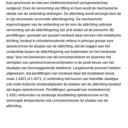
buis geschoven en met een elektromechanisch persgereedschap
vastgezet. Door de vervorming van fitting en buis wordt de mechanische
sterkte van de verbinding verkregen. De afdichting wordt verzorgd door de
in zijn doorsnede vervormde afdichtingsring. De mechanische
eigenschappen van de verbinding en de voor de afdichting optimale
vervorming van de afdichtingsring zijn af te leiden uit de persvorm. Bij
persfittingen, gemaakt van passief roestvast staal met een niet-metallische
dichting, bestaat in chloridehoudende milieus in principe gevaar voor
spleetcorrosie ter plaatse van de afdichting, dat wil zeggen aan het
contactvlak tussen de afdichtingsring van butylrubber en het roestvaste
staal. Voor het beheersen van dit corrosieprobleem en daarmee het
vermijden van spleetcorrosieverschijnselen is de juiste keuze van het
staaltype van doorslaggevende betekenis. Langdurende proeven hebben
uitgewezen, dat persfittingen van roestvast staal dat molybdeen bevat,
zoals 1.4401 of 1.4571, in verbinding met buizen van hetzelfde staaltype
ook onder kritische omstandigheden ter plaatse van de afdichting bestand
zijn tegen spleetcorrosie. Persfittingen, gemaakt van molybdeenvrij
1.4301 vertoonden na landurige blootstelling spleetcorrosie en bij
verhoogde temperaturen ook corrosiescheuren ter plaatse van de
afdichting