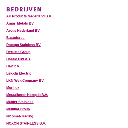
BEDRIJVEN
Air Products Nederland B.V.
Amari Metals BV
Arcus Nederland BV
Bactoforce
Dacapo Stainless BV
Derustit Group
Harald Pihl AB
Hart b.v.
Lincoln Electric
LKN WeldCompany BV
Merinox
Metaalketen Hengelo B.V.
Mulder Stainless
Multinal Group
Nicomet-Trading
NOXON STAINLESS B.V.