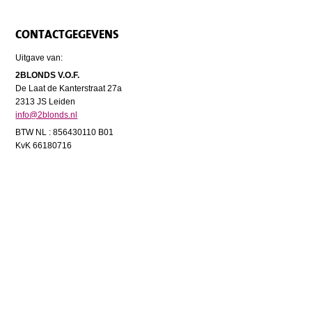
CONTACTGEGEVENS
Uitgave van:
2BLONDS V.O.F.
De Laat de Kanterstraat 27a
2313 JS Leiden
info@2blonds.nl
BTW NL : 856430110 B01
KvK 66180716