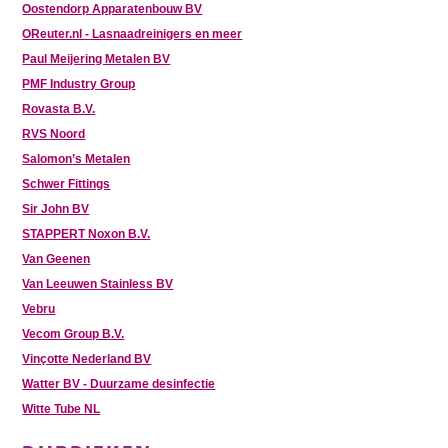
Oostendorp Apparatenbouw BV
OReuter.nl - Lasnaadreinigers en meer
Paul Meijering Metalen BV
PMF Industry Group
Rovasta B.V.
RVS Noord
Salomon’s Metalen
Schwer Fittings
Sir John BV
STAPPERT Noxon B.V.
Van Geenen
Van Leeuwen Stainless BV
Vebru
Vecom Group B.V.
Vinçotte Nederland BV
Watter BV - Duurzame desinfectie
Witte Tube NL