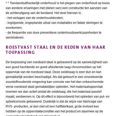
* * Toestandsafhankelijk onderhoud is het plegen van onderhoud op basis
van eerdere ervaringen met (delen van) een constructie ten aanzien van
de achteruitgang van de toestand. Het doel hiervan is:
- het verlagen van de onderhoudskosten;
- ingrijpende, ongeplande uitval van installaties en fatale storingen te
voorkomen;
- de frequentie van dure preventieve onderhoudswerkzaamheden te
verminderen.
ROESTVAST STAAL EN DE REDEN VAN HAAR
TOEPASSING
De toepassing van roestvast staal is gebaseerd op de aanwezigheid van
een goed hechtende en goed afsluitende laag chroomoxiden op het
oppervlak van de roestvast staal. Deze oxidelaag is zeer dun en kan
gemakkelijk worden beschadigd. Als dat gebeurt in een onvoldoende
zuurstofhoudende omgeving kan corrosie van het dan onbeschermde
verse roestvast staal gemakkelijker optreden. Het materiaaloppervlak
noemen we dan actief omdat de oxidelaag, die het materiaal passief
maakt, verdwenen is. Op dit effect is bijvoorbeeld het optreden van put- en
spleetcorrosie gebaseerd. Duidelijk is dat de wijze van fabricage van
RVS- producten, al dan niet uit een halffabrikaat, grote invloed kan
hebben op de oppervlakteconditie van het product en daarmee op de