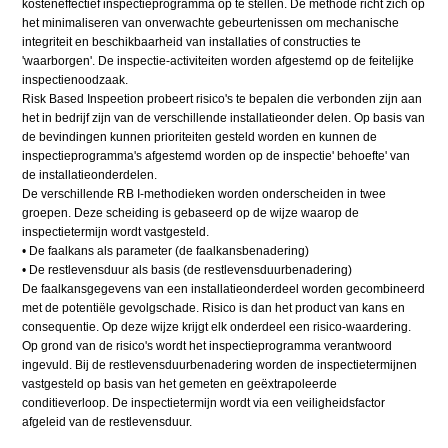
kosteneffectief inspectieprogramma op te stellen. De methode richt zich op
het minimaliseren van onverwachte gebeurtenissen om mechanische
integriteit en beschikbaarheid van installaties of constructies te
'waarborgen'. De inspectie-activiteiten worden afgestemd op de feitelijke
inspectienoodzaak.
Risk Based Inspeetion probeert risico's te bepalen die verbonden zijn aan
het in bedrijf zijn van de verschillende installatieonder delen. Op basis van
de bevindingen kunnen prioriteiten gesteld worden en kunnen de
inspectieprogramma's afgestemd worden op de inspectie' behoefte' van
de installatieonderdelen.
De verschillende RB I-methodieken worden onderscheiden in twee
groepen. Deze scheiding is gebaseerd op de wijze waarop de
inspectietermijn wordt vastgesteld.
• De faalkans als parameter (de faalkansbenadering)
• De restlevensduur als basis (de restlevensduurbenadering)
De faalkansgegevens van een installatieonderdeel worden gecombineerd
met de potentiële gevolgschade. Risico is dan het product van kans en
consequentie. Op deze wijze krijgt elk onderdeel een risico-waardering.
Op grond van de risico's wordt het inspectieprogramma verantwoord
ingevuld. Bij de restlevensduurbenadering worden de inspectietermijnen
vastgesteld op basis van het gemeten en geëxtrapoleerde
conditieverloop. De inspectietermijn wordt via een veiligheidsfactor
afgeleid van de restlevensduur.