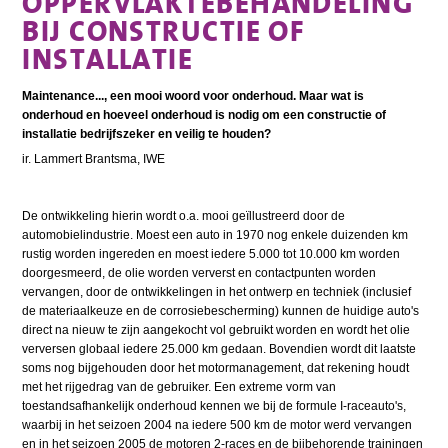
OPPERVLAKTEBEHANDELING
BIJ CONSTRUCTIE OF
INSTALLATIE
Maintenance..., een mooi woord voor onderhoud. Maar wat is
onderhoud en hoeveel onderhoud is nodig om een constructie of
installatie bedrijfszeker en veilig te houden?
ir. Lammert Brantsma, IWE
De ontwikkeling hierin wordt o.a. mooi geïllustreerd door de
automobielindustrie. Moest een auto in 1970 nog enkele duizenden km
rustig worden ingereden en moest iedere 5.000 tot 10.000 km worden
doorgesmeerd, de olie worden ververst en contactpunten worden
vervangen, door de ontwikkelingen in het ontwerp en techniek (inclusief
de materiaalkeuze en de corrosiebescherming) kunnen de huidige auto's
direct na nieuw te zijn aangekocht vol gebruikt worden en wordt het olie
verversen globaal iedere 25.000 km gedaan. Bovendien wordt dit laatste
soms nog bijgehouden door het motormanagement, dat rekening houdt
met het rijgedrag van de gebruiker. Een extreme vorm van
toestandsafhankelijk onderhoud kennen we bij de formule I-raceauto's,
waarbij in het seizoen 2004 na iedere 500 km de motor werd vervangen
en in het seizoen 2005 de motoren 2-races en de bijbehorende trainingen