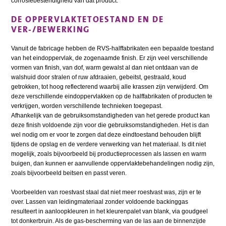
corrosiebestendigheid van dat product.
DE OPPERVLAKTETOESTAND EN DE
VER-/BEWERKING
Vanuit de fabricage hebben de RVS-halffabrikaten een bepaalde toestand
van het eindoppervlak, de zogenaamde finish. Er zijn veel verschillende
vormen van finish, van dof, warm gewalst al dan niet ontdaan van de
walshuid door stralen of ruw afdraaien, gebeitst, gestraald, koud
getrokken, tot hoog reflecterend waarbij alle krassen zijn verwijderd. Om
deze verschillende eindoppervlakken op de halffabrikaten of producten te
verkrijgen, worden verschillende technieken toegepast.
Afhankelijk van de gebruiksomstandigheden van het gerede product kan
deze finish voldoende zijn voor die gebruiksomstandigheden. Het is dan
wel nodig om er voor te zorgen dat deze eindtoestand behouden blijft
tijdens de opslag en de verdere verwerking van het materiaal. Is dit niet
mogelijk, zoals bijvoorbeeld bij productieprocessen als lassen en warm
buigen, dan kunnen er aanvullende oppervlaktebehandelingen nodig zijn,
zoals bijvoorbeeld beitsen en passt veren.
Voorbeelden van roestvast staal dat niet meer roestvast was, zijn er te
over. Lassen van leidingmateriaal zonder voldoende backinggas
resulteert in aanloopkleuren in het kleurenpalet van blank, via goudgeel
tot donkerbruin. Als de gas-bescherming van de las aan de binnenzijde