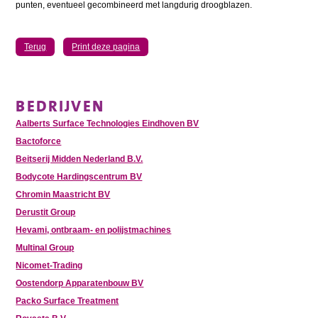
punten, eventueel gecombineerd met langdurig droogblazen.
Terug
Print deze pagina
BEDRIJVEN
Aalberts Surface Technologies Eindhoven BV
Bactoforce
Beitserij Midden Nederland B.V.
Bodycote Hardingscentrum BV
Chromin Maastricht BV
Derustit Group
Hevami, ontbraam- en polijstmachines
Multinal Group
Nicomet-Trading
Oostendorp Apparatenbouw BV
Packo Surface Treatment