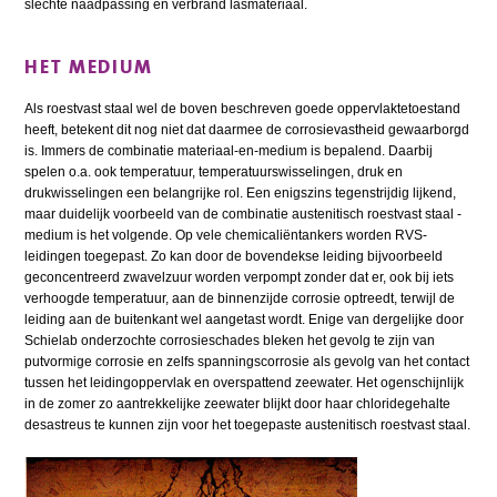
slechte naadpassing en verbrand lasmateriaal.
HET MEDIUM
Als roestvast staal wel de boven beschreven goede oppervlaktetoestand
heeft, betekent dit nog niet dat daarmee de corrosievastheid gewaarborgd
is. Immers de combinatie materiaal-en-medium is bepalend. Daarbij
spelen o.a. ook temperatuur, temperatuurswisselingen, druk en
drukwisselingen een belangrijke rol. Een enigszins tegenstrijdig lijkend,
maar duidelijk voorbeeld van de combinatie austenitisch roestvast staal -
medium is het volgende. Op vele chemicaliëntankers worden RVS-
leidingen toegepast. Zo kan door de bovendekse leiding bijvoorbeeld
geconcentreerd zwavelzuur worden verpompt zonder dat er, ook bij iets
verhoogde temperatuur, aan de binnenzijde corrosie optreedt, terwijl de
leiding aan de buitenkant wel aangetast wordt. Enige van dergelijke door
Schielab onderzochte corrosieschades bleken het gevolg te zijn van
putvormige corrosie en zelfs spanningscorrosie als gevolg van het contact
tussen het leidingoppervlak en overspattend zeewater. Het ogenschijnlijk
in de zomer zo aantrekkelijke zeewater blijkt door haar chloridegehalte
desastreus te kunnen zijn voor het toegepaste austenitisch roestvast staal.