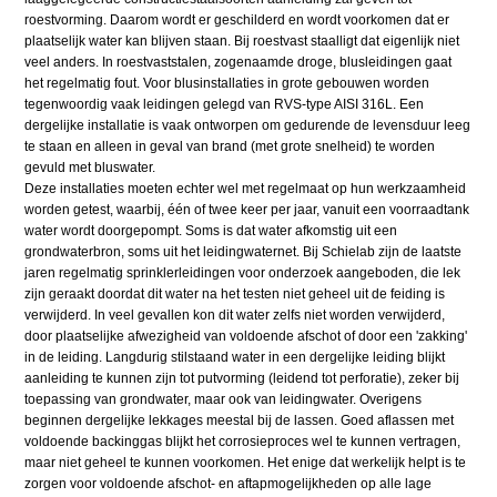
roestvorming. Daarom wordt er geschilderd en wordt voorkomen dat er
plaatselijk water kan blijven staan. Bij roestvast staalligt dat eigenlijk niet
veel anders. In roestvaststalen, zogenaamde droge, blusleidingen gaat
het regelmatig fout. Voor blusinstallaties in grote gebouwen worden
tegenwoordig vaak leidingen gelegd van RVS-type AISI 316L. Een
dergelijke installatie is vaak ontworpen om gedurende de levensduur leeg
te staan en alleen in geval van brand (met grote snelheid) te worden
gevuld met bluswater.
Deze installaties moeten echter wel met regelmaat op hun werkzaamheid
worden getest, waarbij, één of twee keer per jaar, vanuit een voorraadtank
water wordt doorgepompt. Soms is dat water afkomstig uit een
grondwaterbron, soms uit het leidingwaternet. Bij Schielab zijn de laatste
jaren regelmatig sprinklerleidingen voor onderzoek aangeboden, die lek
zijn geraakt doordat dit water na het testen niet geheel uit de feiding is
verwijderd. In veel gevallen kon dit water zelfs niet worden verwijderd,
door plaatselijke afwezigheid van voldoende afschot of door een 'zakking'
in de leiding. Langdurig stilstaand water in een dergelijke leiding blijkt
aanleiding te kunnen zijn tot putvorming (leidend tot perforatie), zeker bij
toepassing van grondwater, maar ook van leidingwater. Overigens
beginnen dergelijke lekkages meestal bij de lassen. Goed aflassen met
voldoende backinggas blijkt het corrosieproces wel te kunnen vertragen,
maar niet geheel te kunnen voorkomen. Het enige dat werkelijk helpt is te
zorgen voor voldoende afschot- en aftapmogelijkheden op alle lage