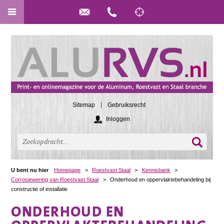
Sitemap
Gebruiksrecht
Inloggen
U bent nu hier
Homepage
>
Roestvast Staal
>
Kennisbank
>
Corrosiewering van Roestvast Staal
>
Onderhoud en oppervlaktebehandeling bij
constructie of installatie
ONDERHOUD EN