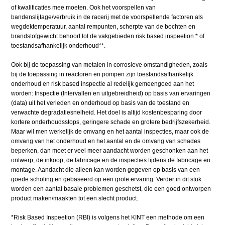
of kwalificaties mee moeten. Ook het voorspellen van
bandenslijtage/verbruik in de racerij met de voorspellende factoren als
wegdektemperatuur, aantal rempunten, scherpte van de bochten en
brandstofgewicht behoort tot de vakgebieden risk based inspeetion * of
toestandsafhankelijk onderhoud**.
Ook bij de toepassing van metalen in corrosieve omstandigheden, zoals
bij de toepassing in reactoren en pompen zijn toestandsafhankelijk
onderhoud en risk based inspectie al redelijk gemeengoed aan het
worden: Inspectie (Intervallen en uitgebreidheid) op basis van ervaringen
(data) uit het verleden en onderhoud op basis van de toestand en
verwachte degradatiesnelheid. Het doel is altijd kostenbesparing door
kortere onderhoudsstops, geringere schade en grotere bedrijfszekerheid.
Maar wil men werkelijk de omvang en het aantal inspecties, maar ook de
omvang van het onderhoud en het aantal en de omvang van schades
beperken, dan moet er veel meer aandacht worden geschonken aan het
ontwerp, de inkoop, de fabricage en de inspecties tijdens de fabricage en
montage. Aandacht die alleen kan worden gegeven op basis van een
goede scholing en gebaseerd op een grote ervaring. Verder in dit stuk
worden een aantal basale problemen geschetst, die een goed ontworpen
product maken/maakten tot een slecht product.
*Risk Based Inspeetion (RBI) is volgens het KINT een methode om een