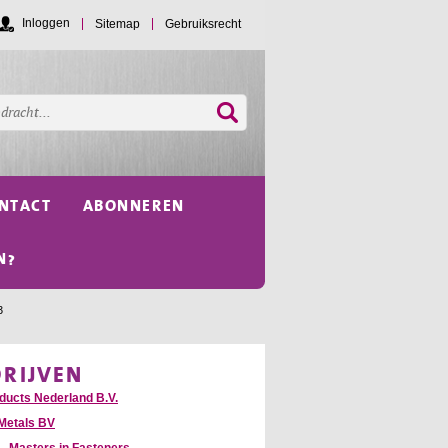
Inloggen
Sitemap
Gebruiksrecht
NTACT
ABONNEREN
N?
3
DRIJVEN
oducts Nederland B.V.
Metals BV