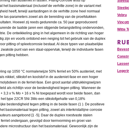
rming van austeniet in lassen. Pitting-corrosie tests op
Steelfa
t het basismateriaal (inclusief de verhitte zone) in de variant met
Steelpo
eid heeft, terwijl aantastingen in de verhitte zone heel normaal
Vebru
. De las-parameters zowel als de bereiding van de proefstukken
ultaten.
Hoewel zij reeds gedurende ca. 50 jaar geproduceerd
Vinçot
rende de laatste jaren een stijgende belangstelling ondervonden,
Witte 
trie. De ontwikkeling ging in het algemeen in de richting van hoger
ig zijn en voorts ontstond een neiging tot het gebruik van de duplex
RU
 pitting of spleetcorrosie bestaat. Al deze typen van plaatselijke
Bevest
wakste punt van een staal-oppervlak, terwijl de individuele fasen
gen pitting hebben.
Constr
Lasse
Legeri
ing op 1050 °C normalerwijze 50% ferriet en 50% austeniet, met
s nikkel, stikstof en koolstof in de austeniet-fase en een hoger
molybdeen in de ferriet-fase. Een groot aantal uitdrukkingswijzen
teld als richtlijn voor de bestendigheid tegen pitting. Wanneer de
 + 3,3 x % Mo + 16 x % Ni toegepast wordt voor beide fasen, dan
 het type 22CR 5Ni 3Mo een stikstofgehalte van 0,18%
ijke bestendigheid tegen pitting in de beide fasen (1 ). De positieve
et basismateriaal tegen pitting, zowel als interkristallijne corrosie
uteurs aangetoond [1 -5]. Daar de duplex roestvaste stalen
 ferriet ondergaan, gevolgd door kernvorming en groei van
dere microstructuur dan het basismateriaal. Gewoonlijk zijn de