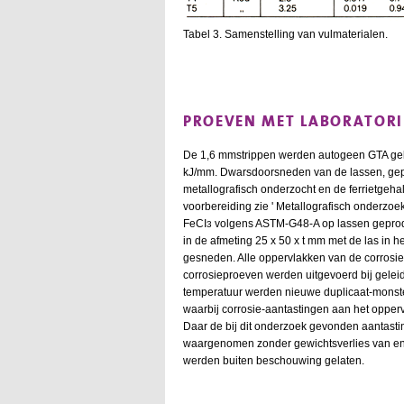
Tabel 3. Samenstelling van vulmaterialen.
PROEVEN MET LABORATOR
De 1,6 mmstrippen werden autogeen GTA gelas
kJ/mm. Dwarsdoorsneden van de lassen, ge
metallografisch onderzocht en de ferrietgeh
voorbereiding zie ' Metallografisch onderzoek
FeCI
volgens ASTM-G48-A op lassen geprod
3
in de afmeting 25 x 50 x t mm met de las in 
gesneden. Alle oppervlakken van de corrosi
corrosieproeven werden uitgevoerd bij gelei
temperatuur werden nieuwe duplicaat-monste
waarbij corrosie-aantastingen aan het opper
Daar de bij dit onderzoek gevonden aantasti
waargenomen zonder gewichtsverlies van eni
werden buiten beschouwing gelaten.