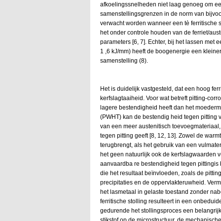
afkoelingssnelheden niet laag genoeg om een
samenstellingsgrenzen in de norm van bijvo
verwacht worden wanneer een tè ferritische
het onder controle houden van de ferriet/aust
parameters [6, 7]. Echter, bij het lassen met
1 ,6 kJ/mm) heeft de boogenergie een kleinere
samenstelling (8).
Het is duidelijk vastgesteld, dat een hoog f
kerfslagtaaiheid. Voor wat betreft pitting-cor
lagere bestendigheid heeft dan het moederma
(PWHT) kan de bestendig heid tegen pitting 
van een meer austenitisch toevoegmateriaal, 
tegen pitting geeft [8, 12, 13]. Zowel de wa
terugbrengt, als het gebruik van een vulmater
het geen natuurlijk ook de kerfslagwaarden ve
aanvaardba re bestendigheid tegen pittingis b
die het resultaat beïnvloeden, zoals de pitti
precipitaties en de oppervlakteruwheid. Vermel
het lasmetaal in gelaste toestand zonder na
ferritische stolling resulteert in een onbed
gedurende het stollingsproces een belangrijke
stikstof op de microstructuur, de mechanisch