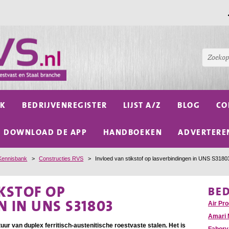
NK
BEDRIJVENREGISTER
LIJST A/Z
BLOG
CO
DOWNLOAD DE APP
HANDBOEKEN
ADVERTERE
Kennisbank
>
Constructies RVS
>
Invloed van stikstof op lasverbindingen in UNS S3180
KSTOF OP
BE
 IN UNS S31803
Air Pr
Amari 
uur van duplex ferritisch-austenitische roestvaste stalen. Het is