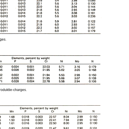
ges.
roduktie-charges.