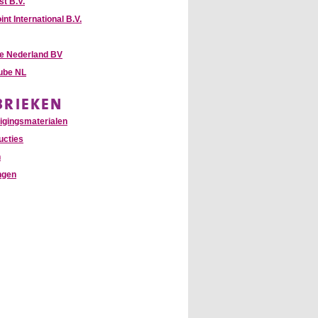
st B.V.
int International B.V.
te Nederland BV
Tube NL
BRIEKEN
igingsmaterialen
ucties
n
ngen