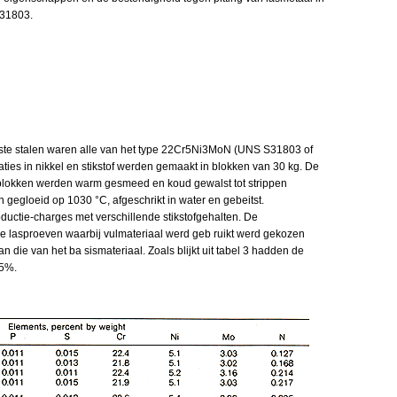
S31803.
aste stalen waren alle van het type 22Cr5Ni3MoN (UNS S31803 of
ies in nikkel en stikstof werden gemaakt in blokken van 30 kg. De
 blokken werden warm gesmeed en koud gewalst tot strippen
gegloeid op 1030 °C, afgeschrikt in water en gebeitst.
uctie-charges met verschillende stikstofgehalten. De
j de lasproeven waarbij vulmateriaal werd geb ruikt werd gekozen
 die van het ba sismateriaal. Zoals blijkt uit tabel 3 hadden de
,5%.