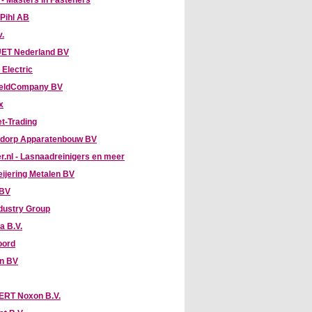
 - Masters in Fasteners
 Pihl AB
v.
ET Nederland BV
 Electric
eldCompany BV
x
t-Trading
dorp Apparatenbouw BV
r.nl - Lasnaadreinigers en meer
eijering Metalen BV
 BV
dustry Group
a B.V.
oord
hn BV
RT Noxon B.V.