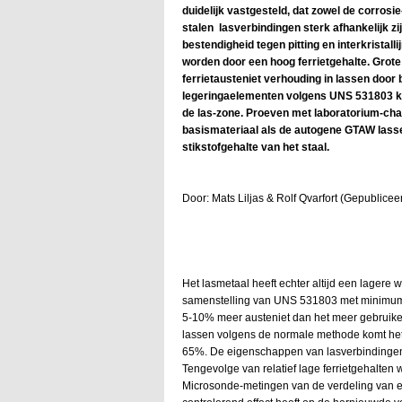
duidelijk vastgesteld, dat zowel de corro
stalen lasverbindingen sterk afhankelijk zi
bestendigheid tegen pitting en interkristall
worden door een hoog ferrietgehalte. Grot
ferrietausteniet verhouding in lassen door
legeringaelementen volgens UNS 531803 kun
de las-zone. Proeven met laboratorium-char
basismateriaal als de autogene GTAW lasse
stikstofgehalte van het staal.
Door: Mats Liljas & Rolf Qvarfort (Gepubliceer
Het lasmetaal heeft echter altijd een lagere
samenstelling van UNS 531803 met minimum 0
5-10% meer austeniet dan het meer gebruikeli
lassen volgens de normale methode komt het t
65%. De eigenschappen van lasverbinding
Tengevolge van relatief lage ferrietgehalte
Microsonde-metingen van de verdeling van el