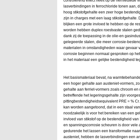
controlerend effect heeft op de hernieuwde vo
lasverbindingen in ferrochloride tonen aan, da
hoog stikstofgehalte een zeer hoge bestendigh
zijn in charges met een laag stikstofgehalte
blijken een grote invloed te hebben op de res
worden hebben duplex roestvaste stalen gedu
dank zij de toepassing in de olie-en gasindus
gelegeerde stalen, die meer corrosie-bestend
materialen in omstandigheden waar gevaar voor
corrosie beginnen normaal gesproken op het z
in het materiaal een gelijke bestendigheid te
Het basismateriaal bevat, na warmtebehandel
een hoger gehalte aan austeniet-vormers, zoal
gehalte aan ferriet-vormers zoals chroom en 
betreffende het legeringsgehalte zijn voorges
pittingbestendigheidsequivalent PRE = % Cr.
kan worden aangetoond, dat in een staal van
noodzakelijk is voor het bereiken van een gel
invloed van stikstof op de bestendigheid van h
en spanningscorrosie scheuren is door vele a
gedurende het lassen een transformatie naar
austeniet, hebben de lasverbindingen een an