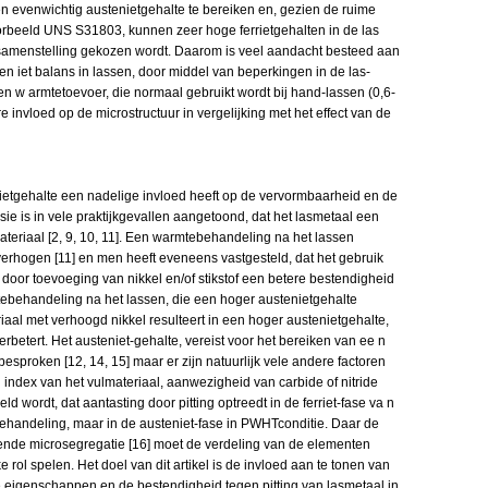
 evenwichtig austenietgehalte te bereiken en, gezien de ruime
orbeeld UNS S31803, kunnen zeer hoge ferrietgehalten in de las
 samenstelling gekozen wordt. Daarom is veel aandacht besteed aan
en iet balans in lassen, door middel van beperkingen in de las-
 een w armtetoevoer, die normaal gebruikt wordt bij hand-lassen (0,6-
 invloed op de microstructuur in vergelijking met het effect van de
errietgehalte een nadelige invloed heeft op de vervormbaarheid en de
rosie is in vele praktijkgevallen aangetoond, dat het lasmetaal een
teriaal [2, 9, 10, 11]. Een warmtebehandeling na het lassen
verhogen [11] en men heeft eveneens vastgesteld, dat het gebruik
door toevoeging van nikkel en/of stikstof een betere bestendigheid
rmtebehandeling na het lassen, die een hoger austenietgehalte
iaal met verhoogd nikkel resulteert in een hoger austenietgehalte,
rbetert. Het austeniet-gehalte, vereist voor het bereiken van ee n
esproken [12, 14, 15] maar er zijn natuurlijk vele andere factoren
ng index van het vulmateriaal, aanwezigheid van carbide of nitride
d wordt, dat aantasting door pitting optreedt in de ferriet-fase va n
behandeling, maar in de austeniet-fase in PWHTconditie. Daar de
uidende microsegregatie [16] moet de verdeling van de elementen
 rol spelen. Het doel van dit artikel is de invloed aan te tonen van
e eigenschappen en de bestendigheid tegen pitting van lasmetaal in