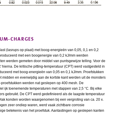
IUM-CHARGES
t (lasrups op plaat) met boog-energieën van 0,05, 0,1 en 0,2
produceerd met een boogenergie van 0,2 kJ/mm werden
alten werden gemeten door middel van puntsgewijze telling. Voor de
' hierna. De kritische pitting-temperatuur (CPT) werd vastgesteld in
uceerd met boog-energieën van 0,05 en 0,1 kJ/mm. Proefstukken
het midden en evenwijdig aan de kortste kant werden uit de monsters
e-proefstukken werden nat geslepen op 400 mesh. De
del ijk toenemende temperaturen met stappen van 2,5 °C. Bij elke
rs gebruikt. De CPT werd gedefinieerd als de laagste temperatuur
vlak konden worden waargenomen bij een vergroting van ca. 20 x.
ngen zeer ondiep waren, werd vaak zichtbare corrosie
ge betekenis van het proefstuk. Aantastingen op geslepen kanten