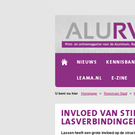
NIEUWS
KENNISBA
LEAMA.NL
E-ZINE
U bent nu hier
Homepage
>
Roestvast Staal
>
INVLOED VAN STI
LASVERBINDINGEN
Lassen heeft een grote invloed op de struct