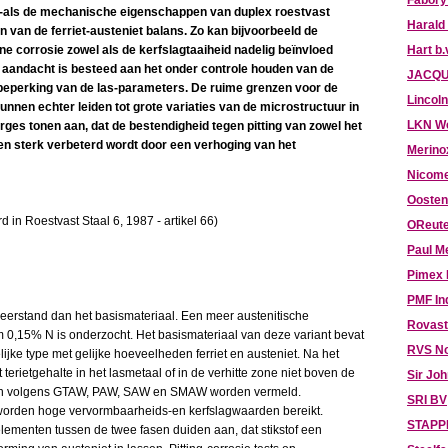
Fabory
sie-als de mechanische eigenschappen van duplex roestvast
Harald
jn van de ferriet-austeniet balans. Zo kan bijvoorbeeld de
ijne corrosie zowel als de kerfslagtaaiheid nadelig beïnvloed
Hart b.
e aandacht is besteed aan het onder controle houden van de
JACQU
 beperking van de las-parameters. De ruime grenzen voor de
Lincoln
nen echter leiden tot grote variaties van de microstructuur in
LKN W
ges tonen aan, dat de bestendigheid tegen pitting van zowel het
n sterk verbeterd wordt door een verhoging van het
Merino
Nicome
Oosten
d in Roestvast Staal 6, 1987 - artikel 66)
OReute
Paul M
Pimex
PMF In
 weerstand dan het basismateriaal. Een meer austenitische
Rovast
,15% N is onderzocht. Het basismateriaal van deze variant bevat
RVS N
jke type met gelijke hoeveelheden ferriet en austeniet. Na het
erietgehalte in het lasmetaal of in de verhitte zone niet boven de
Sir Jo
en volgens GTAW, PAW, SAW en SMAW worden vermeld.
SRI BV
n worden hoge vervormbaarheids-en kerfslagwaarden bereikt.
STAPPE
ementen tussen de twee fasen duiden aan, dat stikstof een