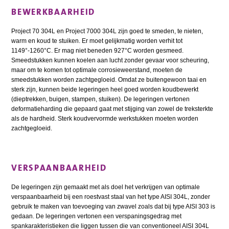
BEWERKBAARHEID
Project 70 304L en Project 7000 304L zijn goed te smeden, te nieten,
warm en koud te stuiken. Er moet gelijkmatig worden verhit tot
1149°-1260°C. Er mag niet beneden 927°C worden gesmeed.
Smeedstukken kunnen koelen aan lucht zonder gevaar voor scheuring,
maar om te komen tot optimale corrosieweerstand, moeten de
smeedstukken worden zachtgegloeid. Omdat ze buitengewoon taai en
sterk zijn, kunnen beide legeringen heel goed worden koudbewerkt
(dieptrekken, buigen, stampen, stuiken). De legeringen vertonen
deformatieharding die gepaard gaat met stijging van zowel de treksterkte
als de hardheid. Sterk koudvervormde werkstukken moeten worden
zachtgegloeid.
VERSPAANBAARHEID
De legeringen zijn gemaakt met als doel het verkrijgen van optimale
verspaanbaarheid bij een roestvast staal van het type AISI 304L, zonder
gebruik te maken van toevoeging van zwavel zoals dat bij type AISI 303 is
gedaan. De legeringen vertonen een verspaningsgedrag met
spankarakteristieken die liggen tussen die van conventioneel AISI 304L