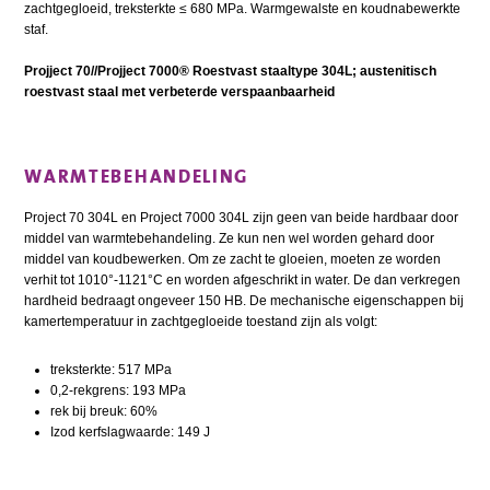
zachtgegloeid, treksterkte ≤ 680 MPa. Warmgewalste en koudnabewerkte
staf.
Projject 70//Projject 7000® Roestvast staaltype 304L; austenitisch
roestvast staal met verbeterde verspaanbaarheid
WARMTEBEHANDELING
Project 70 304L en Project 7000 304L zijn geen van beide hardbaar door
middel van warmtebehandeling. Ze kun nen wel worden gehard door
middel van koudbewerken. Om ze zacht te gloeien, moeten ze worden
verhit tot 1010°-1121°C en worden afgeschrikt in water. De dan verkregen
hardheid bedraagt ongeveer 150 HB. De mechanische eigenschappen bij
kamertemperatuur in zachtgegloeide toestand zijn als volgt:
treksterkte: 517 MPa
0,2-rekgrens: 193 MPa
rek bij breuk: 60%
Izod kerfslagwaarde: 149 J