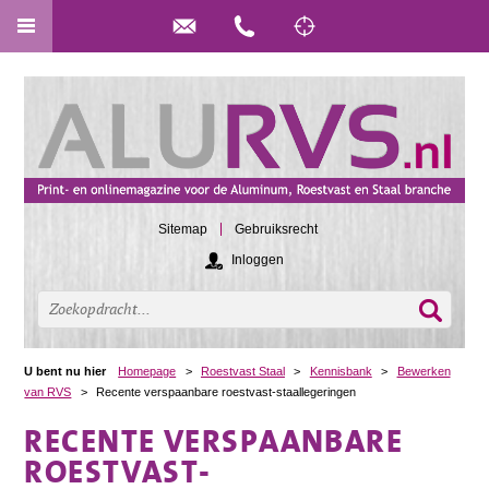
Sitemap
Gebruiksrecht
Inloggen
U bent nu hier
Homepage
>
Roestvast Staal
>
Kennisbank
>
Bewerken
van RVS
>
Recente verspaanbare roestvast-staallegeringen
RECENTE VERSPAANBARE
ROESTVAST-