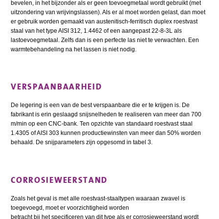
bevelen, in het bijzonder als er geen toevoegmetaal wordt gebruikt (met
uitzondering van wrijvingslassen). Als er al moet worden gelast, dan moet
er gebruik worden gemaakt van austenitisch-ferritisch duplex roestvast
staal van het type AISI 312, 1.4462 of een aangepast 22-8-3L als
lastoevoegmetaal. Zelfs dan is een perfecte las niet te verwachten. Een
warmtebehandeling na het lassen is niet nodig.
VERSPAANBAARHEID
De legering is een van de best verspaanbare die er te krijgen is. De
fabrikant is erin geslaagd snijsnelheden te realiseren van meer dan 700
m/min op een CNC-bank. Ten opzichte van standaard roestvast staal
1.4305 of AISI 303 kunnen productiewinsten van meer dan 50% worden
behaald. De snijparameters zijn opgesomd in tabel 3.
CORROSIEWEERSTAND
Zoals het geval is met alle roestvast-staaltypen waaraan zwavel is
toegevoegd, moet er voorzichtigheid worden
betracht bij het specificeren van dit type als er corrosieweerstand wordt