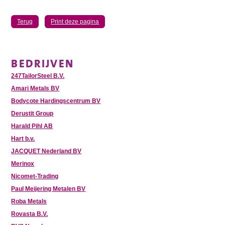
Terug
Print deze pagina
BEDRIJVEN
247TailorSteel B.V.
Amari Metals BV
Bodycote Hardingscentrum BV
Derustit Group
Harald Pihl AB
Hart b.v.
JACQUET Nederland BV
Merinox
Nicomet-Trading
Paul Meijering Metalen BV
Roba Metals
Rovasta B.V.