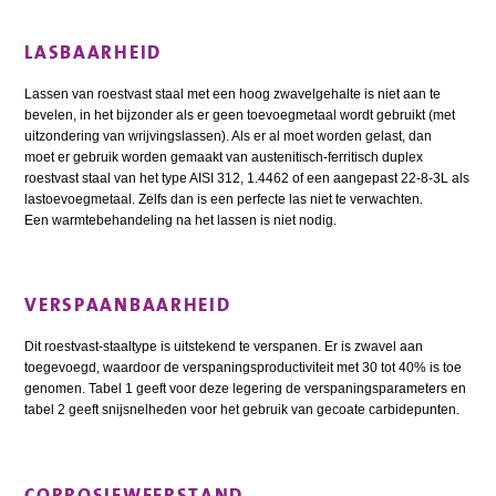
LASBAARHEID
Lassen van roestvast staal met een hoog zwavelgehalte is niet aan te
bevelen, in het bijzonder als er geen toevoegmetaal wordt gebruikt (met
uitzondering van wrijvingslassen). Als er al moet worden gelast, dan
moet er gebruik worden gemaakt van austenitisch-ferritisch duplex
roestvast staal van het type AISI 312, 1.4462 of een aangepast 22-8-3L als
lastoevoegmetaal. Zelfs dan is een perfecte las niet te verwachten.
Een warmtebehandeling na het lassen is niet nodig.
VERSPAANBAARHEID
Dit roestvast-staaltype is uitstekend te verspanen. Er is zwavel aan
toegevoegd, waardoor de verspaningsproductiviteit met 30 tot 40% is toe
genomen. Tabel 1 geeft voor deze legering de verspaningsparameters en
tabel 2 geeft snijsnelheden voor het gebruik van gecoate carbidepunten.
CORROSIEWEERSTAND