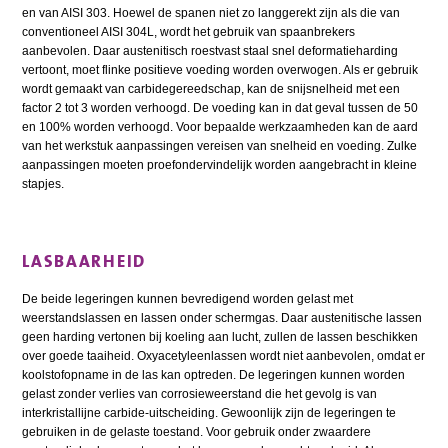
en van AISI 303. Hoewel de spanen niet zo langgerekt zijn als die van
conventioneel AISI 304L, wordt het gebruik van spaanbrekers
aanbevolen. Daar austenitisch roestvast staal snel deformatieharding
vertoont, moet flinke positieve voeding worden overwogen. Als er gebruik
wordt gemaakt van carbidegereedschap, kan de snijsnelheid met een
factor 2 tot 3 worden verhoogd. De voeding kan in dat geval tussen de 50
en 100% worden verhoogd. Voor bepaalde werkzaamheden kan de aard
van het werkstuk aanpassingen vereisen van snelheid en voeding. Zulke
aanpassingen moeten proefondervindelijk worden aangebracht in kleine
stapjes.
LASBAARHEID
De beide legeringen kunnen bevredigend worden gelast met
weerstandslassen en lassen onder schermgas. Daar austenitische lassen
geen harding vertonen bij koeling aan lucht, zullen de lassen beschikken
over goede taaiheid. Oxyacetyleenlassen wordt niet aanbevolen, omdat er
koolstofopname in de las kan optreden. De legeringen kunnen worden
gelast zonder verlies van corrosieweerstand die het gevolg is van
interkristallijne carbide-uitscheiding. Gewoonlijk zijn de legeringen te
gebruiken in de gelaste toestand. Voor gebruik onder zwaardere