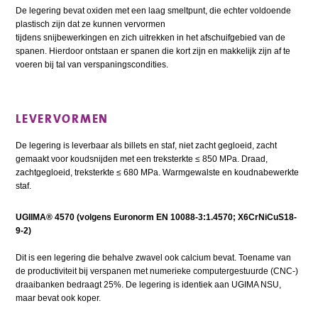
De legering bevat oxiden met een laag smeltpunt, die echter voldoende
plastisch zijn dat ze kunnen vervormen
tijdens snijbewerkingen en zich uitrekken in het afschuifgebied van de
spanen. Hierdoor ontstaan er spanen die kort zijn en makkelijk zijn af te
voeren bij tal van verspaningscondities.
LEVERVORMEN
De legering is leverbaar als billets en staf, niet zacht gegloeid, zacht
gemaakt voor koudsnijden met een treksterkte ≤ 850 MPa. Draad,
zachtgegloeid, treksterkte ≤ 680 MPa. Warmgewalste en koudnabewerkte
staf.
UGIIMA® 4570 (volgens Euronorm EN 10088-3:1.4570; X6CrNiCuS18-
9-2)
Dit is een legering die behalve zwavel ook calcium bevat. Toename van
de productiviteit bij verspanen met numerieke computergestuurde (CNC-)
draaibanken bedraagt 25%. De legering is identiek aan UGIMA NSU,
maar bevat ook koper.