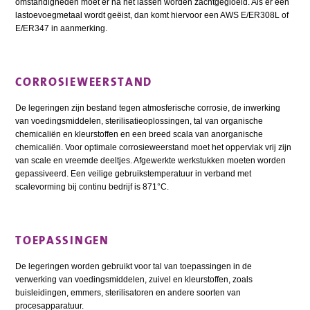
omstandigheden moet er na het lassen worden zachtgegloeid. Als er een
lastoevoegmetaal wordt geëist, dan komt hiervoor een AWS E/ER308L of
E/ER347 in aanmerking.
CORROSIEWEERSTAND
De legeringen zijn bestand tegen atmosferische corrosie, de inwerking
van voedingsmiddelen, sterilisatieoplossingen, tal van organische
chemicaliën en kleurstoffen en een breed scala van anorganische
chemicaliën. Voor optimale corrosieweerstand moet het oppervlak vrij zijn
van scale en vreemde deeltjes. Afgewerkte werkstukken moeten worden
gepassiveerd. Een veilige gebruikstemperatuur in verband met
scalevorming bij continu bedrijf is 871°C.
TOEPASSINGEN
De legeringen worden gebruikt voor tal van toepassingen in de
verwerking van voedingsmiddelen, zuivel en kleurstoffen, zoals
buisleidingen, emmers, sterilisatoren en andere soorten van
procesapparatuur.