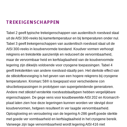
TREKEIGENSCHAPPEN
Tabel 2 geeft typische trekeigenschappen van austenitisch roestvast staal
uit de AISI 300-reeks bij kamertemperatuur en bij temperaturen onder nul.
Tabel 3 geeft trekeigenschappen van austenitisch roestvast staal uit de
AISI 300-reeks in koudvervormde toestand. Koudver vormen verhoogt
rekgrens en treksterkte aanzienlijk en reduceert de vervormbaarheid,
maar de vervormbaar heid en kerfslagtaaiheid van de koudvervormde
legering zijn dikwijls voldoende voor cryogene toepassingen. Tabel 4
geeft treksterkten van andere roestvast-staalty pen. Het sterkste effect van
de stikstoftoevoeging is het geven van een hogere rekgrens bij cryogene
temperaturen. Kromarc 58® is toegepast voor verscheidene con
structietoepassingen in prototypen van supergeleidende generatoren.
Andere met stikstof versterkte roestvaststaaltypen hebben vergelijkbare
eigenschappen. De gege vens voor koudbewerkte AISI 202 en Kromarc®-
plaat laten zien hoe deze legeringen kunnen worden ver stevigd door
koudvervormen, hetgeen resulteert in ver laagde vervormbaarheid.
Oplosgloeiing en veroudering van de legering A-286 geeft goede sterkte
met goede ver vormbaarheid en kerfslagtaaiheid in het cryogene bereik.
Vanwege zijn lage vervormbaarheid wordt legering AISI 416 niet