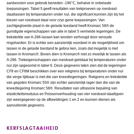
aanbevolen voor gebruik beneden -196°C, behalve in onbelaste
toepassingen. Tabel 5 geeft resultaten van trekproeven op roestvast-
staallassen bij temperaturen onder nul, die significant kunnen zijn bij het
kiezen van roestvast staal voor cryo gene toepassingen. Van
zachtgegloeide plaat in de gelaste toestand heeft Kromarc 58® de
gunstigste eigenschappen van alle in tabel 5 vermelde legeringen. De
treksterkte van A-286-lassen kan worden verhoogd door veroude
ringsharden. Er is echter een aanzienlijk voordeel in de mogelijkheid om
lassen in de gelaste toestand te gebrui ken, zoals dat mogelijk is met
lassen in Kromarc®. Boven dien is Kromarc® niet zo moeilijk te lassen als
A-286. Trekeigenschappen van roestvast-gietstaal bij temperaturen onder
nul zijn opgesomd in tabel 6. Deze gegevens laten zien dat de legeringen
CF8 en CF8M beschikken over een rekgrens bij temperaturen onder nul
die verge lijkbaar is met die van kneedlegeringen. Rekgrens en treksterkte
van gegoten Kromarc 55® zijn echter aanzienlijk lager dan die van de
kneedlegering Kromarc 58®. Resultaten van ultrasone bepaling van
elasticiteitsmodulus en Poissonverhouding van vier roestvast-staaltypen
zijn weergegeven op de afbeeldingen 1 en 2 en kunnen dienen als
aanvullende gegevens.
KERFSLAGTAAIHEID