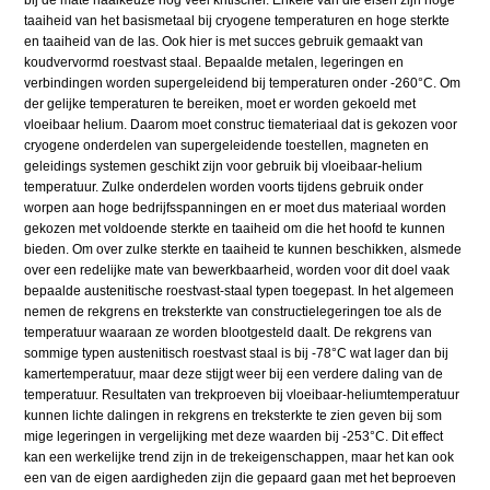
taaiheid van het basismetaal bij cryogene temperaturen en hoge sterkte
en taaiheid van de las. Ook hier is met succes gebruik gemaakt van
koudvervormd roestvast staal. Bepaalde metalen, legeringen en
verbindingen worden supergeleidend bij temperaturen onder -260°C. Om
der gelijke temperaturen te bereiken, moet er worden gekoeld met
vloeibaar helium. Daarom moet construc tiemateriaal dat is gekozen voor
cryogene onderdelen van supergeleidende toestellen, magneten en
geleidings systemen geschikt zijn voor gebruik bij vloeibaar-helium
temperatuur. Zulke onderdelen worden voorts tijdens gebruik onder
worpen aan hoge bedrijfsspanningen en er moet dus materiaal worden
gekozen met voldoende sterkte en taaiheid om die het hoofd te kunnen
bieden. Om over zulke sterkte en taaiheid te kunnen beschikken, alsmede
over een redelijke mate van bewerkbaarheid, worden voor dit doel vaak
bepaalde austenitische roestvast-staal typen toegepast. In het algemeen
nemen de rekgrens en treksterkte van constructielegeringen toe als de
temperatuur waaraan ze worden blootgesteld daalt. De rekgrens van
sommige typen austenitisch roestvast staal is bij -78°C wat lager dan bij
kamertemperatuur, maar deze stijgt weer bij een verdere daling van de
temperatuur. Resultaten van trekproeven bij vloeibaar-heliumtemperatuur
kunnen lichte dalingen in rekgrens en treksterkte te zien geven bij som
mige legeringen in vergelijking met deze waarden bij -253°C. Dit effect
kan een werkelijke trend zijn in de trekeigenschappen, maar het kan ook
een van de eigen aardigheden zijn die gepaard gaan met het beproeven