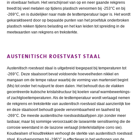
in vloeibaar helium. Het verschijnsel van op en neer gaande rekgrens
treedt bij veel metalen op tijdens plastisch vervormen bij -253°C en bij
-269°C, en is duidelijker naar mate de testtemperatuur lager is. Het wordt
gekaraktiseerd door op bepaalde punten van het proefstuk onderbroken
plastisch rekken tijdens belasting en het kan leiden tot spreiding in de
meetwaarden van rekgrens en treksterkte.
AUSTENITISCH ROESTVAST STAAL
Austenitisch roestvast staal is uitgebreid toegepast bij temperaturen tot
-269°C. Deze staalsoort bevat voldoende hoeveelheden nikkel en
mangaan om de tempe ratuur waarbij de vorming van martensiet begint
(Ms) tot onder het nulpunt te doen dalen. Het behoudt dus de vlakken
gecentreerde kubische kristalstructuur bij koelen vanaf warmbewerkings-
of zachtgloeitemperaturen. Als de testtemperatuur wordt verlaagd nemen
de rekgrens en treksterkte van austenitisch roestvast staal aanzienlijk toe
en deze staalsoort behoudt goede vervormbaarheid en taaiheid bij
-269°C. De meeste austenitische roestvaststaaltypen zijn zonder meer
lasbaar, maar bij sommige veroorzaakt de laswarmte sensitisering die de
corrosie weerstand in de laszone verlaagt (interkristallijne corro sie).
Koudwalsen of koudtrekken verhoogt de sterkte van austenitisch roestvast
staal. Koudvervormen bij -196°C is effectiever in het verhogen van de