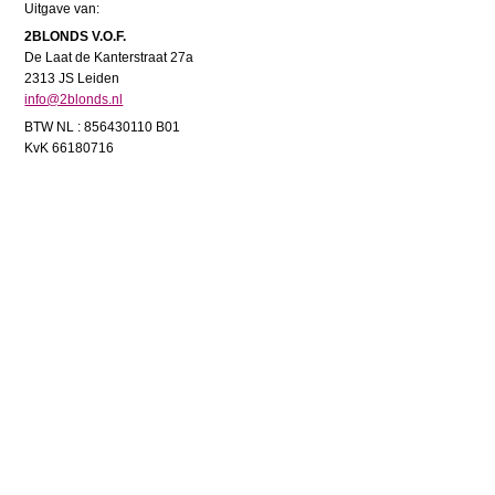
Uitgave van:
2BLONDS V.O.F.
De Laat de Kanterstraat 27a
2313 JS Leiden
info@2blonds.nl
BTW NL : 856430110 B01
KvK 66180716