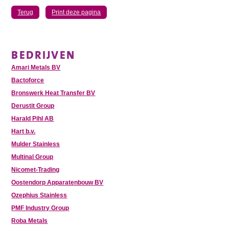
Terug
Print deze pagina
BEDRIJVEN
Amari Metals BV
Bactoforce
Bronswerk Heat Transfer BV
Derustit Group
Harald Pihl AB
Hart b.v.
Mulder Stainless
Multinal Group
Nicomet-Trading
Oostendorp Apparatenbouw BV
Ozephius Stainless
PMF Industry Group
Roba Metals