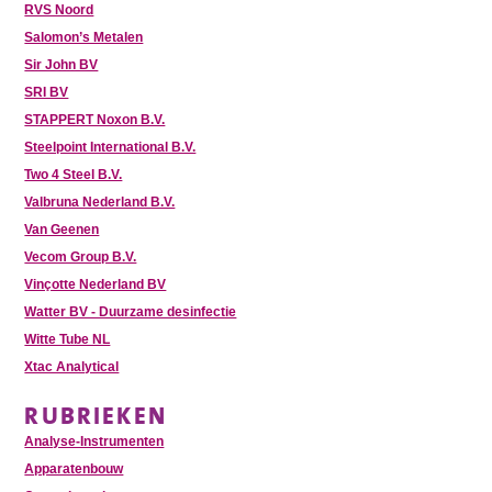
RVS Noord
Salomon’s Metalen
Sir John BV
SRI BV
STAPPERT Noxon B.V.
Steelpoint International B.V.
Two 4 Steel B.V.
Valbruna Nederland B.V.
Van Geenen
Vecom Group B.V.
Vinçotte Nederland BV
Watter BV - Duurzame desinfectie
Witte Tube NL
Xtac Analytical
RUBRIEKEN
Analyse-Instrumenten
Apparatenbouw