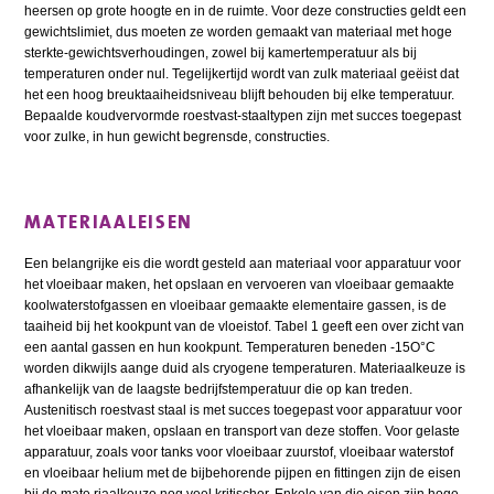
heersen op grote hoogte en in de ruimte. Voor deze constructies geldt een
gewichtslimiet, dus moeten ze worden gemaakt van materiaal met hoge
sterkte-gewichtsverhoudingen, zowel bij kamertemperatuur als bij
temperaturen onder nul. Tegelijkertijd wordt van zulk materiaal geëist dat
het een hoog breuktaaiheidsniveau blijft behouden bij elke temperatuur.
Bepaalde koudvervormde roestvast-staaltypen zijn met succes toegepast
voor zulke, in hun gewicht begrensde, constructies.
MATERIAALEISEN
Een belangrijke eis die wordt gesteld aan materiaal voor apparatuur voor
het vloeibaar maken, het opslaan en vervoeren van vloeibaar gemaakte
koolwaterstofgassen en vloeibaar gemaakte elementaire gassen, is de
taaiheid bij het kookpunt van de vloeistof. Tabel 1 geeft een over zicht van
een aantal gassen en hun kookpunt. Temperaturen beneden -15O°C
worden dikwijls aange duid als cryogene temperaturen. Materiaalkeuze is
afhankelijk van de laagste bedrijfstemperatuur die op kan treden.
Austenitisch roestvast staal is met succes toegepast voor apparatuur voor
het vloeibaar maken, opslaan en transport van deze stoffen. Voor gelaste
apparatuur, zoals voor tanks voor vloeibaar zuurstof, vloeibaar waterstof
en vloeibaar helium met de bijbehorende pijpen en fittingen zijn de eisen
bij de mate riaalkeuze nog veel kritischer. Enkele van die eisen zijn hoge