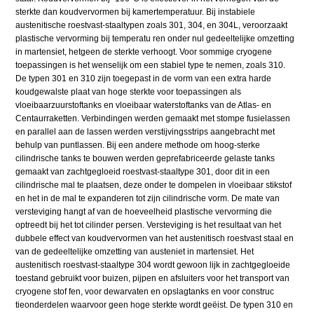
sterkte dan koudvervormen bij kamertemperatuur. Bij instabiele
austenitische roestvast-staaltypen zoals 301, 304, en 304L, veroorzaakt
plastische vervorming bij temperatu ren onder nul gedeeltelijke omzetting
in martensiet, hetgeen de sterkte verhoogt. Voor sommige cryogene
toepassingen is het wenselijk om een stabiel type te nemen, zoals 310.
De typen 301 en 310 zijn toegepast in de vorm van een extra harde
koudgewalste plaat van hoge sterkte voor toepassingen als
vloeibaarzuurstoftanks en vloeibaar waterstoftanks van de Atlas- en
Centaurraketten. Verbindingen werden gemaakt met stompe fusielassen
en parallel aan de lassen werden verstijvingsstrips aangebracht met
behulp van puntlassen. Bij een andere methode om hoog-sterke
cilindrische tanks te bouwen werden geprefabriceerde gelaste tanks
gemaakt van zachtgegloeid roestvast-staaltype 301, door dit in een
cilindrische mal te plaatsen, deze onder te dompelen in vloeibaar stikstof
en het in de mal te expanderen tot zijn cilindrische vorm. De mate van
versteviging hangt af van de hoeveelheid plastische vervorming die
optreedt bij het tot cilinder persen. Versteviging is het resultaat van het
dubbele effect van koudvervormen van het austenitisch roestvast staal en
van de gedeeltelijke omzetting van austeniet in martensiet. Het
austenitisch roestvast-staaltype 304 wordt gewoon lijk in zachtgegloeide
toestand gebruikt voor buizen, pijpen en afsluiters voor het transport van
cryogene stof fen, voor dewarvaten en opslagtanks en voor construc
tieonderdelen waarvoor geen hoge sterkte wordt geëist. De typen 310 en