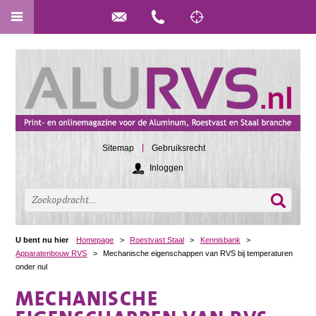
Sitemap
Gebruiksrecht
Inloggen
U bent nu hier
Homepage
>
Roestvast Staal
>
Kennisbank
>
Apparatenbouw RVS
>
Mechanische eigenschappen van RVS bij temperaturen
onder nul
MECHANISCHE