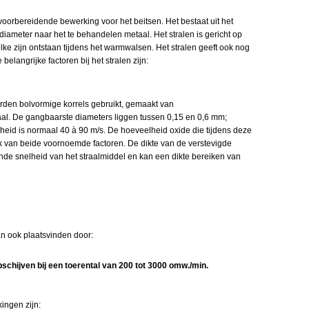
voorbereidende bewerking voor het beitsen. Het bestaat uit het
iameter naar het te behandelen metaal. Het stralen is gericht op
ke zijn ontstaan tijdens het warmwalsen. Het stralen geeft ook nog
belangrijke factoren bij het stralen zijn:
orden bolvormige korrels gebruikt, gemaakt van
aal. De gangbaarste diameters liggen tussen 0,15 en 0,6 mm;
lheid is normaal 40 à 90 m/s. De hoeveelheid oxide die tijdens deze
jk van beide voornoemde factoren. De dikte van de verstevigde
de snelheid van het straalmiddel en kan een dikte bereiken van
n ook plaatsvinden door:
jpschijven bij een toerental van 200 tot 3000 omw./min.
ingen zijn: