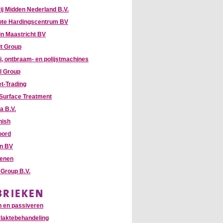
ij Midden Nederland B.V.
te Hardingscentrum BV
n Maastricht BV
it Group
, ontbraam- en polijstmachines
l Group
t-Trading
Surface Treatment
a B.V.
nish
oord
hn BV
enen
Group B.V.
BRIEKEN
n en passiveren
laktebehandeling