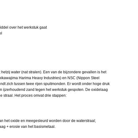
iddel over het werkstuk gaat
el
hetzij water (nat stralen). Een van de bijzondere gevallen is het
(Ishikawajima Harima Heavy Industries) en NSC (Nippon Steel
ndt zich tussen twee rijen spuitmonden. Er wordt onder hoge druk
n ijzerhoudend zand tegen het werkstuk gespoten. De oxidelaag
 straal. Het proces omvat drie stappen:
 van het oxide en meegesleurd worden door de waterstraal;
aag + erosie van het basismetaal.