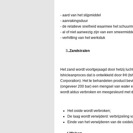
- aard van het slijpmiddel
- aanrakingsduur
- de relatieve snelheid waarmee het schuurm
- al of niet aanwezig zijn van een smeermidd
- verhitting van het werkstuk
3
..Zandstralen
Het zand wordt voortgejaagd door hetzij lucht 
Ishicleanproces dat is ontwikkeld door IHI 
Corporation). Het te behandelen product bevi
(ongeveer 200 bar) een mengsel van water e
wordt aldus verbroken en meegesleurd met de
Het oxide wordt verbroken;
De laag wordt verwijderd: verbrijzeling
Einde van het verwijderen van de oxidel