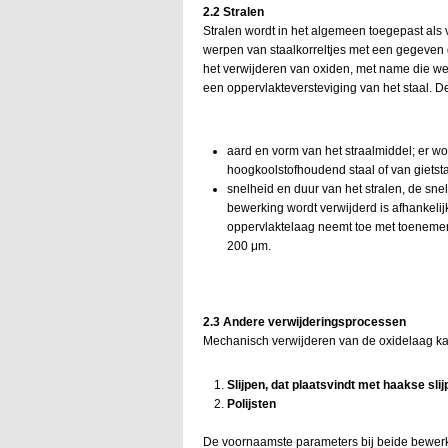
2.2 Stralen
Stralen wordt in het algemeen toegepast als 
werpen van staalkorreltjes met een gegeven d
het verwijderen van oxiden, met name die wel
een oppervlakteversteviging van het staal. De 
aard en vorm van het straalmiddel; er w
hoogkoolstofhoudend staal of van gietst
snelheid en duur van het stralen, de sne
bewerking wordt verwijderd is afhankeli
oppervlaktelaag neemt toe met toenemen
200 μm.
2.3 Andere verwijderingsprocessen
Mechanisch verwijderen van de oxidelaag ka
Slijpen, dat plaatsvindt met haakse sli
Polijsten
De voornaamste parameters bij beide bewerk