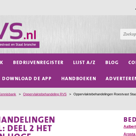
NK
BEDRIJVENREGISTER
LIJST A/Z
BLOG
CO
DOWNLOAD DE APP
HANDBOEKEN
ADVERTERE
Kennisbank
>
Oppervlaktebehandeling RVS
>
Oppervlaktebehandelingen Roestvast Staal
HANDELINGEN
BE
: DEEL 2 HET
Aalber
Arosta