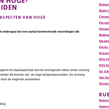
N HOGE-
IDEN
Beitser
Bodyco
 ASPECTEN VAN HOGE
Chromi
Derust
Hevami
igd ondergaat het een aantal kenmerkende omzettingen die
Multina
Nicome
Packo 
Rovast
RVS Fi
RVS N
ageert het staaloppervlak met het omringende milieu onder vorming
Sir Jo
f minder dik kunnen zijn: de hoge-temperatuuroxiden. De vorming
Van Ge
t door de volgende parameters:
Vecom 
RU
Beitse
rking
Opperv