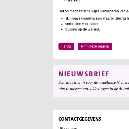
4.
Walsen
Het op mechanische wijze verwijderen van ee
skin-pass (koudwalsing waarbij slechts l
verbreken van oxiden;
buiging op de walsrol.
Terug
Print deze pagina
NIEUWSBRIEF
Schrijf je hier in voor de wekelijkse Nieuws
niet te missen ontwikkelingen in de Alum
CONTACTGEGEVENS
Uitgave van: