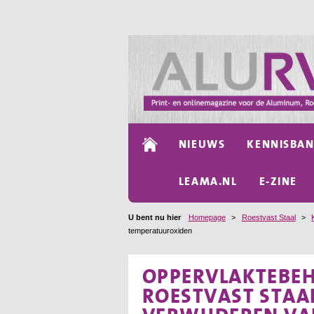
NIEUWS
KENNISBA
LEAMA.NL
E-ZINE
U bent nu hier
Homepage
>
Roestvast Staal
>
temperatuuroxiden
OPPERVLAKTEBE
ROESTVAST STAAL