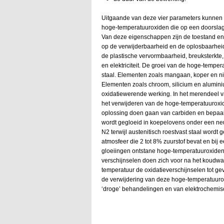
Uitgaande van deze vier parameters kunnen
hoge-temperatuuroxiden die op een doorslag
Van deze eigenschappen zijn de toestand en
op de verwijderbaarheid en de oplosbaarheid
de plastische vervormbaarheid, breuksterkte,
en elektriciteit. De groei van de hoge-tempe
staal. Elementen zoals mangaan, koper en n
Elementen zoals chroom, silicium en alumin
oxidatiewerende werking. In het merendeel v
het verwijderen van de hoge-temperatuuroxide
oplossing doen gaan van carbiden en bepaalde
wordt gegloeid in koepelovens onder een ne
N2 terwijl austenitisch roestvast staal word
atmosfeer die 2 tot 8% zuurstof bevat en bij e
gloeiingen ontstane hoge-temperatuuroxiden
verschijnselen doen zich voor na het koudwa
temperatuur de oxidatieverschijnselen tot 
de verwijdering van deze hoge-temperatuuroxi
‘droge’ behandelingen en van elektrochemis