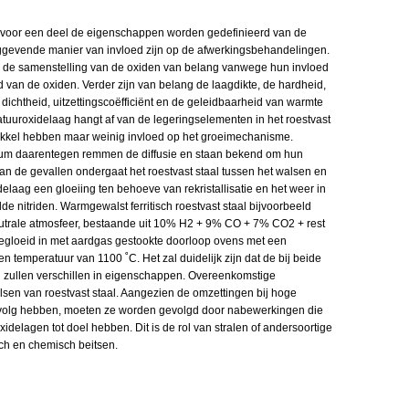
 voor een deel de eigenschappen worden gedefinieerd van de
gevende manier van invloed zijn op de afwerkingsbehandelingen.
 de samenstelling van de oxiden van belang vanwege hun invloed
 van de oxiden. Verder zijn van belang de laagdikte, de hardheid,
 dichtheid, uitzettingscoëfficiënt en de geleidbaarheid van warmte
ratuuroxidelaag hangt af van de legeringselementen in het roestvast
ikkel hebben maar weinig invloed op het groeimechanisme.
ium daarentegen remmen de diffusie en staan bekend om hun
an de gevallen ondergaat het roestvast staal tussen het walsen en
laag een gloeiing ten behoeve van rekristallisatie en het weer in
 nitriden. Warmgewalst ferritisch roestvast staal bijvoorbeeld
utrale atmosfeer, bestaande uit 10% H2 + 9% CO + 7% CO2 + rest
t gegloeid in met aardgas gestookte doorloop ovens met een
en temperatuur van 1100 ˚C. Het zal duidelijk zijn dat de bij beide
 zullen verschillen in eigenschappen. Overeenkomstige
lsen van roestvast staal. Aangezien de omzettingen bij hoge
gevolg hebben, moeten ze worden gevolgd door nabewerkingen die
delagen tot doel hebben. Dit is de rol van stralen of andersoortige
ch en chemisch beitsen.