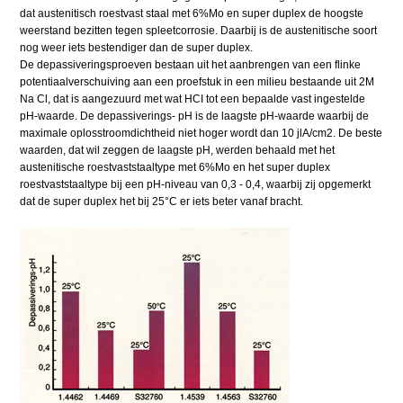
dat austenitisch roestvast staal met 6%Mo en super duplex de hoogste
weerstand bezitten tegen spleetcorrosie. Daarbij is de austenitische soort
nog weer iets bestendiger dan de super duplex.
De depassiveringsproeven bestaan uit het aanbrengen van een flinke
potentiaalverschuiving aan een proefstuk in een milieu bestaande uit 2M
Na Cl, dat is aangezuurd met wat HCI tot een bepaalde vast ingestelde
pH-waarde. De depassiverings- pH is de laagste pH-waarde waarbij de
maximale oplosstroomdichtheid niet hoger wordt dan 10 jlA/cm2. De beste
waarden, dat wil zeggen de laagste pH, werden behaald met het
austenitische roestvaststaaltype met 6%Mo en het super duplex
roestvaststaaltype bij een pH-niveau van 0,3 - 0,4, waarbij zij opgemerkt
dat de super duplex het bij 25°C er iets beter vanaf bracht.