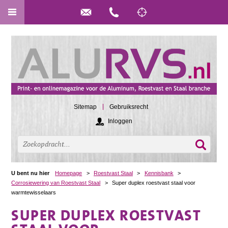
Sitemap
Gebruiksrecht
Inloggen
U bent nu hier
Homepage
>
Roestvast Staal
>
Kennisbank
>
Corrosiewering van Roestvast Staal
>
Super duplex roestvast staal voor
warmtewisselaars
SUPER DUPLEX ROESTVAST