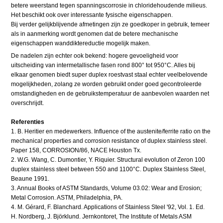
betere weerstand tegen spanningscorrosie in chloridehoudende milieus.
Het beschikt ook over interessante fysische eigenschappen.
Bij verder gelijkblijvende afmetingen zijn ze goedkoper in gebruik, temeer
als in aanmerking wordt genomen dat de betere mechanische
eigenschappen wanddiktereductie mogelijk maken.
De nadelen zijn echter ook bekend: hogere gevoeligheid voor
uitscheiding van intermetallische fasen rond 800° tot 950°C. Alles bij
elkaar genomen biedt super duplex roestvast staal echter veelbelovende
mogelijkheden, zolang ze worden gebruikt onder goed gecontroleerde
omstandigheden en de gebruikstemperatuur de aanbevolen waarden net
overschrijdt.
Referenties
1. B. Heritier en medewerkers. Influence of the austenite/ferrite ratio on the
mechanica! properties and corrosion resistance of duplex stainless steel.
Paper 158, CORROSION/86, NACE Houston Tx.
2. W.G. Wang, C. Dumontier, Y. Riquier. Structural evolution of Zeron 100
duplex stainless steel between 550 and 1100°C. Duplex Stainless Steel,
Beaune 1991.
3. Annual Books of ASTM Standards, Volume 03.02: Wear and Erosion;
Metal Corrosion. ASTM, Philadelphia, PA.
4. M. Gérard, F. Blanchard. Applications of Stainless Steel '92, Vol. 1. Ed.
H. Nordberg, J. Björklund. Jernkontoret, The lnstitute of Metals ASM