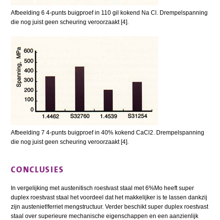
Afbeelding 6 4-punts buigproef in 110 gil kokend Na Cl. Drempelspanning
die nog juist geen scheuring veroorzaakt [4].
Afbeelding 7 4-punts buigproef in 40% kokend CaCl2. Drempelspanning
die nog juist geen scheuring veroorzaakt [4].
CONCLUSIES
In vergelijking met austenitisch roestvast staal met 6%Mo heeft super
duplex roestvast staal het voordeel dat het makkelijker is te lassen dankzij
zijn austeniet!ferriet mengstructuur. Verder beschikt super duplex roestvast
staal over superieure mechanische eigenschappen en een aanzienlijk