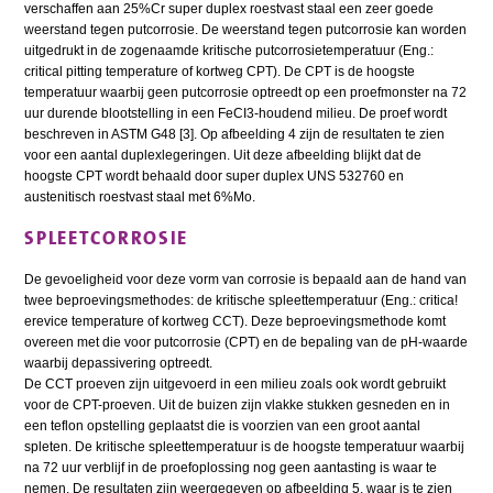
verschaffen aan 25%Cr super duplex roestvast staal een zeer goede
weerstand tegen putcorrosie. De weerstand tegen putcorrosie kan worden
uitgedrukt in de zogenaamde kritische putcorrosietemperatuur (Eng.:
critical pitting temperature of kortweg CPT). De CPT is de hoogste
temperatuur waarbij geen putcorrosie optreedt op een proefmonster na 72
uur durende blootstelling in een FeCI3-houdend milieu. De proef wordt
beschreven in ASTM G48 [3]. Op afbeelding 4 zijn de resultaten te zien
voor een aantal duplexlegeringen. Uit deze afbeelding blijkt dat de
hoogste CPT wordt behaald door super duplex UNS 532760 en
austenitisch roestvast staal met 6%Mo.
SPLEETCORROSIE
De gevoeligheid voor deze vorm van corrosie is bepaald aan de hand van
twee beproevingsmethodes: de kritische spleettemperatuur (Eng.: critica!
erevice temperature of kortweg CCT). Deze beproevingsmethode komt
overeen met die voor putcorrosie (CPT) en de bepaling van de pH-waarde
waarbij depassivering optreedt.
De CCT proeven zijn uitgevoerd in een milieu zoals ook wordt gebruikt
voor de CPT-proeven. Uit de buizen zijn vlakke stukken gesneden en in
een teflon opstelling geplaatst die is voorzien van een groot aantal
spleten. De kritische spleettemperatuur is de hoogste temperatuur waarbij
na 72 uur verblijf in de proefoplossing nog geen aantasting is waar te
nemen. De resultaten zijn weergegeven op afbeelding 5, waar is te zien