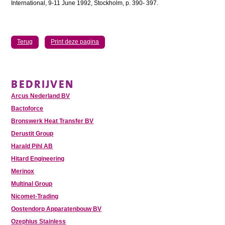
International, 9-11 June 1992, Stockholm, p. 390- 397.
Terug
Print deze pagina
BEDRIJVEN
Arcus Nederland BV
Bactoforce
Bronswerk Heat Transfer BV
Derustit Group
Harald Pihl AB
Hitard Engineering
Merinox
Multinal Group
Nicomet-Trading
Oostendorp Apparatenbouw BV
Ozephius Stainless