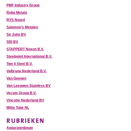
PMF Industry Group
Roba Metals
RVS Noord
Salomon’s Metalen
Sir John BV
SRI BV
STAPPERT Noxon B.V.
Steelpoint International B.V.
Two 4 Steel B.V.
Valbruna Nederland B.V.
Van Geenen
Van Leeuwen Stainless BV
Vecom Group B.V.
Vinçotte Nederland BV
Witte Tube NL
RUBRIEKEN
Apparatenbouw