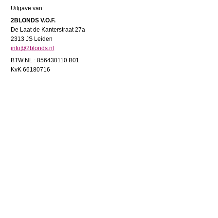
Uitgave van:
2BLONDS V.O.F.
De Laat de Kanterstraat 27a
2313 JS Leiden
info@2blonds.nl
BTW NL : 856430110 B01
KvK 66180716