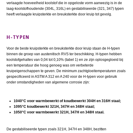
verlaagde hoeveelheid koolstof die in opgeloste vorm aanwezig is in de
laag-koolstofhoudende (304L, 316L) en gestabiliseerde (321, 347) typen
heeft verlaagde kruipsterkte en breuksterkte door kruip tot gevolg.
H-TYPEN
Voor de beste kruipsterkte en breuksterkte door kruip staan de H-typen
binnen de groep van austenitisch RVS ter beschikking. H-typen hebben
koolstofgehaltes van 0,04 tot 0,10% (tabel 1) en ze zijn oplosgegloeid bij
een temperatuur die hoog genoeg was om verbeterde
kruipeigenschappen te geven. De minimum zachtgloeitemperaturen zoals
gespecificeerd in ASTM A 312 en A 240 voor de H-typen voor gebruik
onder omstandigheden van algemene corrosie zijn:
1040°C voor warmbewerkt of koudbewerkt 304H en 316H staal;
1095°C koudbewerkt 321H, 347H en 348H staal;
1050°C voor warmbewerkt 321H, 347H en 348H staal.
De gestabiliseerde typen zoals 321H, 347H en 348H, bezitten