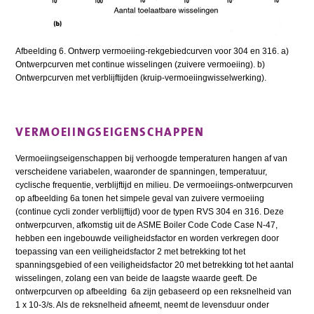
Afbeelding 6. Ontwerp vermoeiing-rekgebiedcurven voor 304 en 316. a)
Ontwerpcurven met continue wisselingen (zuivere vermoeiing). b)
Ontwerpcurven met verblijftijden (kruip-vermoeiingwisselwerking).
VERMOEIINGSEIGENSCHAPPEN
Vermoeiingseigenschappen bij verhoogde temperaturen hangen af van
verscheidene variabelen, waaronder de spanningen, temperatuur,
cyclische frequentie, verblijftijd en milieu. De vermoeiings-ontwerpcurven
op afbeelding 6a tonen het simpele geval van zuivere vermoeiing
(continue cycli zonder verblijftijd) voor de typen RVS 304 en 316. Deze
ontwerpcurven, afkomstig uit de ASME Boiler Code Code Case N-47,
hebben een ingebouwde veiligheidsfactor en worden verkregen door
toepassing van een veiligheidsfactor 2 met betrekking tot het
spanningsgebied of een veiligheidsfactor 20 met betrekking tot het aantal
wisselingen, zolang een van beide de laagste waarde geeft. De
ontwerpcurven op afbeelding 6a zijn gebaseerd op een reksnelheid van
1 x 10-3/s. Als de reksnelheid afneemt, neemt de levensduur onder