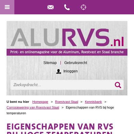
Sitemap
Gebruiksrecht
Inloggen
U bent nu hier
Homepage
>
Roestvast Staal
>
Kennisbank
>
Corrosiewering van Roestvast Staal
>
Eigenschappen van RVS bij hoge
temperaturen
EIGENSCHAPPEN VAN RVS