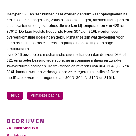
De typen 321 en 347 kunnen daar worden gebruikt waar oplosgloeien na
het lassen niet mogelijk is, zoals bij stoomleidingen, oververhitterpijpen en
uitlaatsystemen en gasturbines die werken bij temperaturen van 425 tot
870°C. De laag-koolstofhoudende typen 304L en 316L worden voor
overeenkomstige doeleinden gebruikt maar ze zijn wat gevoeliger voor
interkristallijne corrosie tijdens langdurige blootstelling aan hoge
temperaturen.
Type 316 bezit betere mechanische eigenschappen dan de typen 304 of
321 en is beter bestand tegen corrosie in sommige milieus en zwakke
zwavelzuuroplossingen. De treksterkte en rekgrens van 304, 304L, 316 en
316L kunnen worden verhoogd door ze te legeren met stikstof. Deze
modificaties worden aangeduid als 304N, 304LN, 316N en 316LN.
Terug
Print deze pagina
BEDRIJVEN
247TailorSteel B.V.
Bactoforce