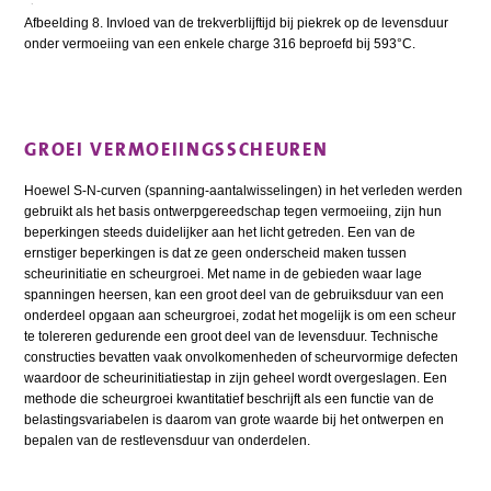
Afbeelding 8. Invloed van de trekverblijftijd bij piekrek op de levensduur
onder vermoeiing van een enkele charge 316 beproefd bij 593°C.
GROEI VERMOEIINGSSCHEUREN
Hoewel S-N-curven (spanning-aantalwisselingen) in het verleden werden
gebruikt als het basis ontwerpgereedschap tegen vermoeiing, zijn hun
beperkingen steeds duidelijker aan het licht getreden. Een van de
ernstiger beperkingen is dat ze geen onderscheid maken tussen
scheurinitiatie en scheurgroei. Met name in de gebieden waar lage
spanningen heersen, kan een groot deel van de gebruiksduur van een
onderdeel opgaan aan scheurgroei, zodat het mogelijk is om een scheur
te tolereren gedurende een groot deel van de levensduur. Technische
constructies bevatten vaak onvolkomenheden of scheurvormige defecten
waardoor de scheurinitiatiestap in zijn geheel wordt overgeslagen. Een
methode die scheurgroei kwantitatief beschrijft als een functie van de
belastingsvariabelen is daarom van grote waarde bij het ontwerpen en
bepalen van de restlevensduur van onderdelen.