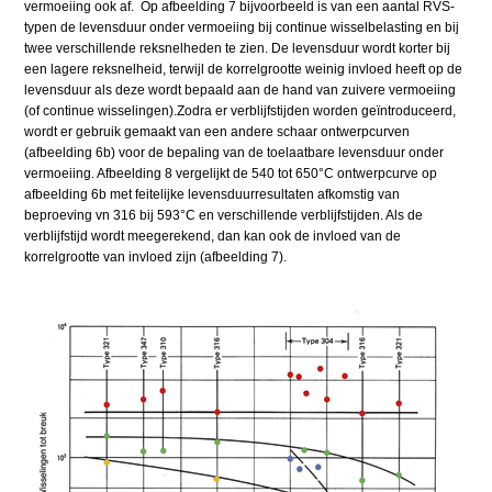
vermoeiing ook af. Op afbeelding 7 bijvoorbeeld is van een aantal RVS-
typen de levensduur onder vermoeiing bij continue wisselbelasting en bij
twee verschillende reksnelheden te zien. De levensduur wordt korter bij
een lagere reksnelheid, terwijl de korrelgrootte weinig invloed heeft op de
levensduur als deze wordt bepaald aan de hand van zuivere vermoeiing
(of continue wisselingen).Zodra er verblijfstijden worden geïntroduceerd,
wordt er gebruik gemaakt van een andere schaar ontwerpcurven
(afbeelding 6b) voor de bepaling van de toelaatbare levensduur onder
vermoeiing. Afbeelding 8 vergelijkt de 540 tot 650°C ontwerpcurve op
afbeelding 6b met feitelijke levensduurresultaten afkomstig van
beproeving vn 316 bij 593°C en verschillende verblijfstijden. Als de
verblijfstijd wordt meegerekend, dan kan ook de invloed van de
korrelgrootte van invloed zijn (afbeelding 7).