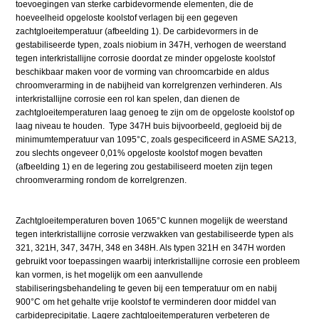
toevoegingen van sterke carbidevormende elementen, die de
hoeveelheid opgeloste koolstof verlagen bij een gegeven
zachtgloeitemperatuur (afbeelding 1). De carbidevormers in de
gestabiliseerde typen, zoals niobium in 347H, verhogen de weerstand
tegen interkristallijne corrosie doordat ze minder opgeloste koolstof
beschikbaar maken voor de vorming van chroomcarbide en aldus
chroomverarming in de nabijheid van korrelgrenzen verhinderen. Als
interkristallijne corrosie een rol kan spelen, dan dienen de
zachtgloeitemperaturen laag genoeg te zijn om de opgeloste koolstof op
laag niveau te houden. Type 347H buis bijvoorbeeld, gegloeid bij de
minimumtemperatuur van 1095°C, zoals gespecificeerd in ASME SA213,
zou slechts ongeveer 0,01% opgeloste koolstof mogen bevatten
(afbeelding 1) en de legering zou gestabiliseerd moeten zijn tegen
chroomverarming rondom de korrelgrenzen.
Zachtgloeitemperaturen boven 1065°C kunnen mogelijk de weerstand
tegen interkristallijne corrosie verzwakken van gestabiliseerde typen als
321, 321H, 347, 347H, 348 en 348H. Als typen 321H en 347H worden
gebruikt voor toepassingen waarbij interkristallijne corrosie een probleem
kan vormen, is het mogelijk om een aanvullende
stabiliseringsbehandeling te geven bij een temperatuur om en nabij
900°C om het gehalte vrije koolstof te verminderen door middel van
carbideprecipitatie. Lagere zachtgloeitemperaturen verbeteren de