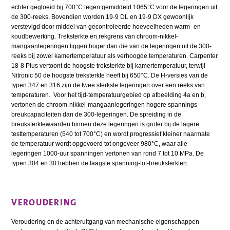
echter gegloeid bij 700°C tegen gemiddeld 1065°C voor de legeringen uit
de 300-reeks. Bovendien worden 19-9 DL en 19-9 DX gewoonlijk
verstevigd door middel van gecontroleerde hoeveelheden warm- en
koudbewerking. Treksterkte en rekgrens van chroom-nikkel-
mangaanlegeringen liggen hoger dan die van de legeringen uit de 300-
reeks bij zowel kamertemperatuur als verhoogde temperaturen. Carpenter
18-8 Plus vertoont de hoogste treksterkte bij kamertemperatuur, terwijl
Nitronic 50 de hoogste treksterkte heeft bij 650°C. De H-versies van de
typen 347 en 316 zijn de twee sterkste legeringen over een reeks van
temperaturen. Voor het tijd-temperatuurgebied op afbeelding 4a en b,
vertonen de chroom-nikkel-mangaanlegeringen hogere spannings-
breukcapaciteiten dan de 300-legeringen. De spreiding in de
breuksterktewaarden binnen deze legeringen is groter bij de lagere
testtemperaturen (540 tot 700°C) en wordt progressief kleiner naarmate
de temperatuur wordt opgevoerd tot ongeveer 980°C, waar alle
legeringen 1000-uur spanningen vertonen van rond 7 tot 10 MPa. De
typen 304 en 30 hebben de laagste spanning-tot-breuksterkten.
VEROUDERING
Veroudering en de achteruitgang van mechanische eigenschappen