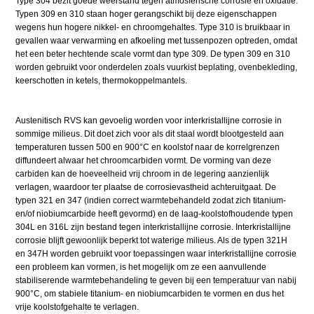
Type 304 bezit goede weerstand tegen atmosferische corrosie en oxidatie.
Typen 309 en 310 staan hoger gerangschikt bij deze eigenschappen
wegens hun hogere nikkel- en chroomgehaltes. Type 310 is bruikbaar in
gevallen waar verwarming en afkoeling met tussenpozen optreden, omdat
het een beter hechtende scale vormt dan type 309. De typen 309 en 310
worden gebruikt voor onderdelen zoals vuurkist beplating, ovenbekleding,
keerschotten in ketels, thermokoppelmantels.
Austenitisch RVS kan gevoelig worden voor interkristallijne corrosie in
sommige milieus. Dit doet zich voor als dit staal wordt blootgesteld aan
temperaturen tussen 500 en 900°C en koolstof naar de korrelgrenzen
diffundeert alwaar het chroomcarbiden vormt. De vorming van deze
carbiden kan de hoeveelheid vrij chroom in de legering aanzienlijk
verlagen, waardoor ter plaatse de corrosievastheid achteruitgaat. De
typen 321 en 347 (indien correct warmtebehandeld zodat zich titanium-
en/of niobiumcarbide heeft gevormd) en de laag-koolstofhoudende typen
304L en 316L zijn bestand tegen interkristallijne corrosie. Interkristallijne
corrosie blijft gewoonlijk beperkt tot waterige milieus. Als de typen 321H
en 347H worden gebruikt voor toepassingen waar interkristallijne corrosie
een probleem kan vormen, is het mogelijk om ze een aanvullende
stabiliserende warmtebehandeling te geven bij een temperatuur van nabij
900°C, om stabiele titanium- en niobiumcarbiden te vormen en dus het
vrije koolstofgehalte te verlagen.