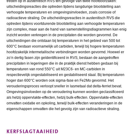
treden op in austenitisch RVS ten gevolge van twee hoofdoorzaken:
uitscheidingsreacties die optreden tijdens langdurige blootstelling aan
verhoogde temperaturen en omgevingsinvloeden, zoals corrosie of
radioactieve straling. De uitscheidingsreacties in austenitisch RVS die
optreden tijdens voortdurende blootstelling aan verhoogde temperaturen
zijn complex, maar aan de hand van samenstellingsdiagrammen kan enig
inzicht worden verkregen in de precipitaten die worden gevormd. De
uitscheidingen die ontstaan bij temperaturen in het gebied van 500 tot
600°C bestaan voornamelijk uit carbiden, terwijl bij hogere temperaturen
hoofdzakelijk intermetallische verbindingen worden gevormd. Hoewel er
zo’n dertig fasen zijn geïdentificeerd in RVS, bestaan de aangetroffen
precipitaten in legeringen die in de praktijk dienst hebben gedaan bij
temperaturen van rond 550°C uit M23C6- en MC-carbiden in
respectievelijk ongestabiliseerd en gestabiliseerd staal. Bij temperaturen
hoger dan 600°C worden ook sigma-fase en Fe2Mo gevormd. Het
verouderingsproces verloopt sneller in lasmetaal dat delta-ferriet bevat.
Omgevingsinvloeden op de veroudering kunnen worden geclassificeerd
als hetzij oppervlakte-effecten, hetzij bulk-effecten. Oppervlakte-effecten
omvatten oxidatie en opkoling, terwijl bulk-effecten veranderingen in de
eigenschappen omvatten die het gevolg zijn van radioactieve straling.
KERFSLAGTAAIHEID