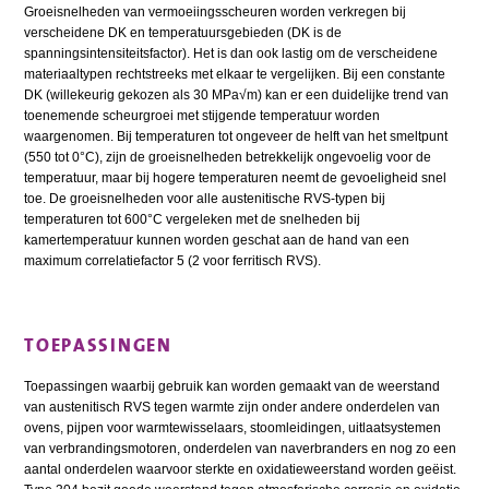
Groeisnelheden van vermoeiingsscheuren worden verkregen bij
verscheidene DK en temperatuursgebieden (DK is de
spanningsintensiteitsfactor). Het is dan ook lastig om de verscheidene
materiaaltypen rechtstreeks met elkaar te vergelijken. Bij een constante
DK (willekeurig gekozen als 30 MPa√m) kan er een duidelijke trend van
toenemende scheurgroei met stijgende temperatuur worden
waargenomen. Bij temperaturen tot ongeveer de helft van het smeltpunt
(550 tot 0°C), zijn de groeisnelheden betrekkelijk ongevoelig voor de
temperatuur, maar bij hogere temperaturen neemt de gevoeligheid snel
toe. De groeisnelheden voor alle austenitische RVS-typen bij
temperaturen tot 600°C vergeleken met de snelheden bij
kamertemperatuur kunnen worden geschat aan de hand van een
maximum correlatiefactor 5 (2 voor ferritisch RVS).
TOEPASSINGEN
Toepassingen waarbij gebruik kan worden gemaakt van de weerstand
van austenitisch RVS tegen warmte zijn onder andere onderdelen van
ovens, pijpen voor warmtewisselaars, stoomleidingen, uitlaatsystemen
van verbrandingsmotoren, onderdelen van naverbranders en nog zo een
aantal onderdelen waarvoor sterkte en oxidatieweerstand worden geëist.