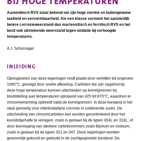
BIJ HOGE TEMPERATUREN
Austenitisch RVS staat bekend om zijn hoge sterkte en buitengewone
taaiheid en vervormbaarheid. Als een klasse vertoont het aanzienlijk
betere corrosieweerstand dan martensitisch en ferritisch RVS en het
bezit ook uitstekende weerstand tegen oxidatie bij verhoogde
temperaturen.
A.J. Schornagel
INLEIDING
Oplosgloeien van deze legeringen vindt plaats door verhitten tot ongeveer
1095°C, gevolgd door snelle afkoeling. Carbiden die zijn opgelost bij
deze hoge temperatuur kunnen uitscheiden op korrelgrenzen bij
blootstelling aan temperaturen oplopend van 425 tot 870°C, waardoor er
chroomverarming optreedt nabij de korrelgrenzen. In deze toestand is het
staal gevoelig voor interkristallijne corrosie in oxiderende zuren. De
uitscheiding van chroomcarbiden kan worden gecontroleerd door het
koolstofgehalte te verlagen, zoals is gedaan bij de typen 304L en 316L, of
door toevoeging van sterkere carbidevormers zoals titanium en niobium,
zoals is gedaan bij de typen 321 en 347. Deze legeringen worden
gewoonlijk gekocht en gebruikt in de zachtgegloeide toestand. De