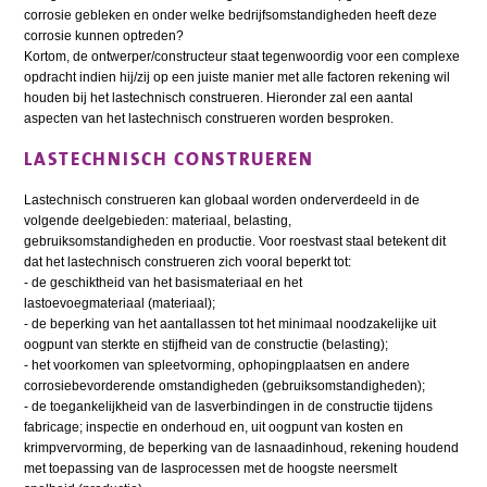
corrosie gebleken en onder welke bedrijfsomstandigheden heeft deze
corrosie kunnen optreden?
Kortom, de ontwerper/constructeur staat tegenwoordig voor een complexe
opdracht indien hij/zij op een juiste manier met alle factoren rekening wil
houden bij het lastechnisch construeren. Hieronder zal een aantal
aspecten van het lastechnisch construeren worden besproken.
LASTECHNISCH CONSTRUEREN
Lastechnisch construeren kan globaal worden onderverdeeld in de
volgende deelgebieden: materiaal, belasting,
gebruiksomstandigheden en productie. Voor roestvast staal betekent dit
dat het lastechnisch construeren zich vooral beperkt tot:
- de geschiktheid van het basismateriaal en het
lastoevoegmateriaal (materiaal);
- de beperking van het aantallassen tot het minimaal noodzakelijke uit
oogpunt van sterkte en stijfheid van de constructie (belasting);
- het voorkomen van spleetvorming, ophopingplaatsen en andere
corrosiebevorderende omstandigheden (gebruiksomstandigheden);
- de toegankelijkheid van de lasverbindingen in de constructie tijdens
fabricage; inspectie en onderhoud en, uit oogpunt van kosten en
krimpvervorming, de beperking van de lasnaadinhoud, rekening houdend
met toepassing van de lasprocessen met de hoogste neersmelt