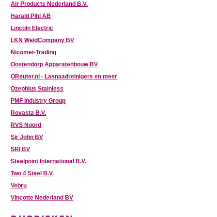
Air Products Nederland B.V.
Harald Pihl AB
Lincoln Electric
LKN WeldCompany BV
Nicomet-Trading
Oostendorp Apparatenbouw BV
OReuter.nl - Lasnaadreinigers en meer
Ozephius Stainless
PMF Industry Group
Rovasta B.V.
RVS Noord
Sir John BV
SRI BV
Steelpoint International B.V.
Two 4 Steel B.V.
Vebru
Vinçotte Nederland BV