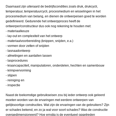
Daarnaast zijn uiteraard de bedrijfscondities zoals druk, drukcycli,
temperatuur, temperatuurcycli, procesmedium en wisselingen in het
procesmedium van belang, en dienen de ontwerpeisen goed te worden
gedefinieerd. Gedurende het ontwerpproces heeft de
ontwerper/constructeur dus ook nog rekening te houden met:
- materiaalkeuze
- lay-out en complexiteit van het ontwerp
- materiaalvoorbereiding (knippen, snijden, e.a.)
- vormen door zetten of snijden
- lasnaadontwerp
- afmetingen en aantallen lassen
- lasprocedures
- kraancapaciteit, manipulatoren, onderdelen, hechten en samenbouw
- krimpvervorming
- slijpen
- reiniging en
- inspectie
Naast de toekomstige gebruikseisen zou bij ieder ontwerp ook geleerd
moeten worden van de ervaringen met eerdere ontwerpen van
gelijksoortige constructies. Wat zijn de ervaringen van de gebruikers? Zijn
er schades bekend, en zo ja wat voor soort schades? Was de constructie
overgedimensioneerd? Hoe ernstig is de eventueel opgetreden