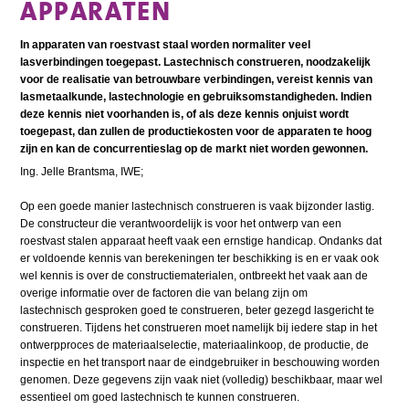
APPARATEN
In apparaten van roestvast staal worden normaliter veel
lasverbindingen toegepast. Lastechnisch construeren, noodzakelijk
voor de realisatie van betrouwbare verbindingen, vereist kennis van
lasmetaalkunde, lastechnologie en gebruiksomstandigheden. Indien
deze kennis niet voorhanden is, of als deze kennis onjuist wordt
toegepast, dan zullen de productiekosten voor de apparaten te hoog
zijn en kan de concurrentieslag op de markt niet worden gewonnen.
Ing. Jelle Brantsma, IWE;
Op een goede manier lastechnisch construeren is vaak bijzonder lastig.
De constructeur die verantwoordelijk is voor het ontwerp van een
roestvast stalen apparaat heeft vaak een ernstige handicap. Ondanks dat
er voldoende kennis van berekeningen ter beschikking is en er vaak ook
wel kennis is over de constructiematerialen, ontbreekt het vaak aan de
overige informatie over de factoren die van belang zijn om
lastechnisch gesproken goed te construeren, beter gezegd lasgericht te
construeren. Tijdens het construeren moet namelijk bij iedere stap in het
ontwerpproces de materiaalselectie, materiaalinkoop, de productie, de
inspectie en het transport naar de eindgebruiker in beschouwing worden
genomen. Deze gegevens zijn vaak niet (volledig) beschikbaar, maar wel
essentieel om goed lastechnisch te kunnen construeren.