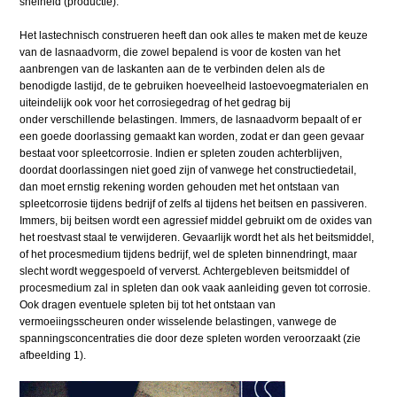
snelheid (productie).
Het lastechnisch construeren heeft dan ook alles te maken met de keuze
van de lasnaadvorm, die zowel bepalend is voor de kosten van het
aanbrengen van de laskanten aan de te verbinden delen als de
benodigde lastijd, de te gebruiken hoeveelheid lastoevoegmaterialen en
uiteindelijk ook voor het corrosiegedrag of het gedrag bij
onder verschillende belastingen. Immers, de lasnaadvorm bepaalt of er
een goede doorlassing gemaakt kan worden, zodat er dan geen gevaar
bestaat voor spleetcorrosie. Indien er spleten zouden achterblijven,
doordat doorlassingen niet goed zijn of vanwege het constructiedetail,
dan moet ernstig rekening worden gehouden met het ontstaan van
spleetcorrosie tijdens bedrijf of zelfs al tijdens het beitsen en passiveren.
Immers, bij beitsen wordt een agressief middel gebruikt om de oxides van
het roestvast staal te verwijderen. Gevaarlijk wordt het als het beitsmiddel,
of het procesmedium tijdens bedrijf, wel de spleten binnendringt, maar
slecht wordt weggespoeld of ververst. Achtergebleven beitsmiddel of
procesmedium zal in spleten dan ook vaak aanleiding geven tot corrosie.
Ook dragen eventuele spleten bij tot het ontstaan van
vermoeiingsscheuren onder wisselende belastingen, vanwege de
spanningsconcentraties die door deze spleten worden veroorzaakt (zie
afbeelding 1).