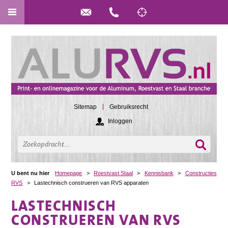
Sitemap
Gebruiksrecht
Inloggen
U bent nu hier
Homepage
>
Roestvast Staal
>
Kennisbank
>
Constructies
RVS
>
Lastechnisch construeren van RVS apparaten
LASTECHNISCH
CONSTRUEREN VAN RVS