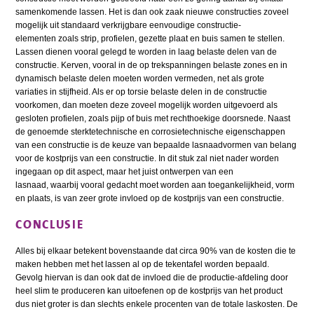
samenkomende lassen. Het is dan ook zaak nieuwe constructies zoveel
mogelijk uit standaard verkrijgbare eenvoudige constructie-
elementen zoals strip, profielen, gezette plaat en buis samen te stellen.
Lassen dienen vooral gelegd te worden in laag belaste delen van de
constructie. Kerven, vooral in de op trekspanningen belaste zones en in
dynamisch belaste delen moeten worden vermeden, net als grote
variaties in stijfheid. Als er op torsie belaste delen in de constructie
voorkomen, dan moeten deze zoveel mogelijk worden uitgevoerd als
gesloten profielen, zoals pijp of buis met rechthoekige doorsnede. Naast
de genoemde sterktetechnische en corrosietechnische eigenschappen
van een constructie is de keuze van bepaalde lasnaadvormen van belang
voor de kostprijs van een constructie. In dit stuk zal niet nader worden
ingegaan op dit aspect, maar het juist ontwerpen van een
lasnaad, waarbij vooral gedacht moet worden aan toegankelijkheid, vorm
en plaats, is van zeer grote invloed op de kostprijs van een constructie.
CONCLUSIE
Alles bij elkaar betekent bovenstaande dat circa 90% van de kosten die te
maken hebben met het lassen al op de tekentafel worden bepaald.
Gevolg hiervan is dan ook dat de invloed die de productie-afdeling door
heel slim te produceren kan uitoefenen op de kostprijs van het product
dus niet groter is dan slechts enkele procenten van de totale laskosten. De