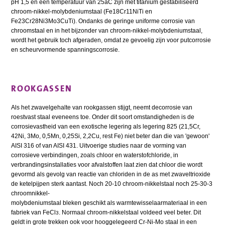
pH 1,5 en een temperatuur van 25aC zijn met titanium gestabiliseerd
chroom-nikkel-molybdeniumstaal (Fe18Cr11NiTi en
Fe23Cr28Ni3Mo3CuTi). Ondanks de geringe uniforme corrosie van
chroomstaal en in het bijzonder van chroom-nikkel-molybdeniumstaal,
wordt het gebruik toch afgeraden, omdat ze gevoelig zijn voor putcorrosie
en scheurvormende spanningscorrosie.
ROOKGASSEN
Als het zwavelgehalte van rookgassen stijgt, neemt decorrosie van
roestvast staal eveneens toe. Onder dit soort omstandigheden is de
corrosievastheid van een exotische legering als legering 825 (21,5Cr,
42Ni, 3Mo, 0,5Mn, 0,25Si, 2,2Cu, rest Fe) niet beter dan die van 'gewoon'
AISI 316 of van AISI 431. Uitvoerige studies naar de vorming van
corrosieve verbindingen, zoals chloor en waterstofchloride, in
verbrandingsinstallaties voor afvalstoffen laat zien dat chloor die wordt
gevormd als gevolg van reactie van chloriden in de as met zwaveltrioxide
de ketelpijpen sterk aantast. Noch 20-10 chroom-nikkelstaal noch 25-30-3
chroomnikkel-
molybdeniumstaal bleken geschikt als warmtewisselaarmateriaal in een
fabriek van FeCl
. Normaal chroom-nikkelstaal voldeed veel beter. Dit
3
geldt in grote trekken ook voor hooggelegeerd Cr-Ni-Mo staal in een