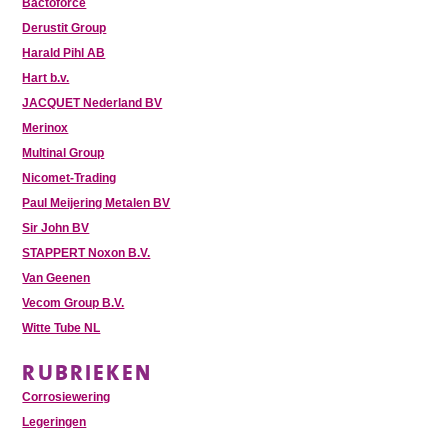
Bactoforce
Derustit Group
Harald Pihl AB
Hart b.v.
JACQUET Nederland BV
Merinox
Multinal Group
Nicomet-Trading
Paul Meijering Metalen BV
Sir John BV
STAPPERT Noxon B.V.
Van Geenen
Vecom Group B.V.
Witte Tube NL
RUBRIEKEN
Corrosiewering
Legeringen