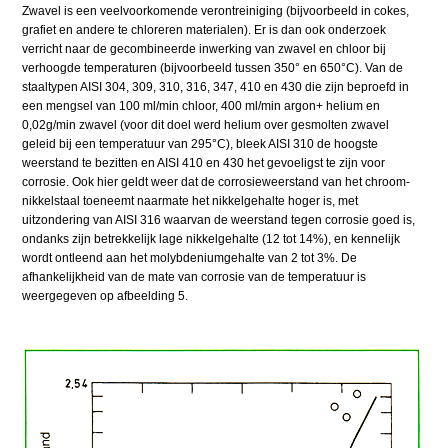
Zwavel is een veelvoorkomende verontreiniging (bijvoorbeeld in cokes,
grafiet en andere te chloreren materialen). Er is dan ook onderzoek
verricht naar de gecombineerde inwerking van zwavel en chloor bij
verhoogde temperaturen (bijvoorbeeld tussen 350° en 650°C). Van de
staaltypen AISI 304, 309, 310, 316, 347, 410 en 430 die zijn beproefd in
een mengsel van 100 ml/min chloor, 400 ml/min argon+ helium en
0,02g/min zwavel (voor dit doel werd helium over gesmolten zwavel
geleid bij een temperatuur van 295°C), bleek AISI 310 de hoogste
weerstand te bezitten en AISI 410 en 430 het gevoeligst te zijn voor
corrosie. Ook hier geldt weer dat de corrosieweerstand van het chroom-
nikkelstaal toeneemt naarmate het nikkelgehalte hoger is, met
uitzondering van AISI 316 waarvan de weerstand tegen corrosie goed is,
ondanks zijn betrekkelijk lage nikkelgehalte (12 tot 14%), en kennelijk
wordt ontleend aan het molybdeniumgehalte van 2 tot 3%. De
afhankelijkheid van de mate van corrosie van de temperatuur is
weergegeven op afbeelding 5.