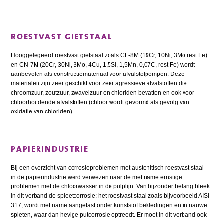
ROESTVAST GIETSTAAL
Hooggelegeerd roestvast gietstaal zoals CF-8M (19Cr, 10Ni, 3Mo rest Fe)
en CN-7M (20Cr, 30Ni, 3Mo, 4Cu, 1,5Si, 1,5Mn, 0,07C, rest Fe) wordt
aanbevolen als constructiemateriaal voor afvalstofpompen. Deze
materialen zijn zeer geschikt voor zeer agressieve afvalstoffen die
chroomzuur, zoutzuur, zwavelzuur en chloriden bevatten en ook voor
chloorhoudende afvalstoffen (chloor wordt gevormd als gevolg van
oxidatie van chloriden).
PAPIERINDUSTRIE
Bij een overzicht van corrosieproblemen met austenitisch roestvast staal
in de papierindustrie werd verwezen naar de met name ernstige
problemen met de chloorwasser in de pulplijn. Van bijzonder belang bleek
in dit verband de spleetcorrosie: het roestvast staal zoals bijvoorbeeld AISI
317, wordt met name aangetast onder kunststof bekledingen en in nauwe
spleten, waar dan hevige putcorrosie optreedt. Er moet in dit verband ook