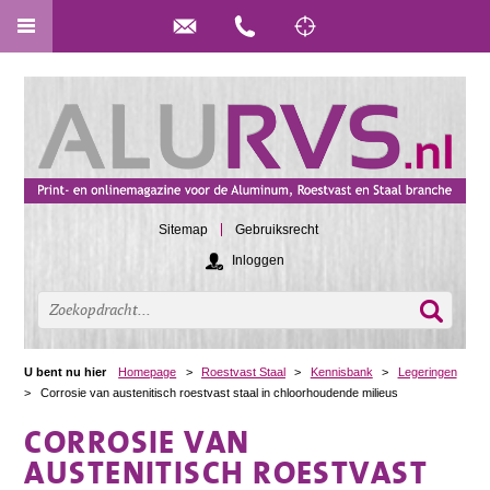
Sitemap
Gebruiksrecht
Inloggen
U bent nu hier
Homepage
>
Roestvast Staal
>
Kennisbank
>
Legeringen
>
Corrosie van austenitisch roestvast staal in chloorhoudende milieus
CORROSIE VAN
AUSTENITISCH ROESTVAST