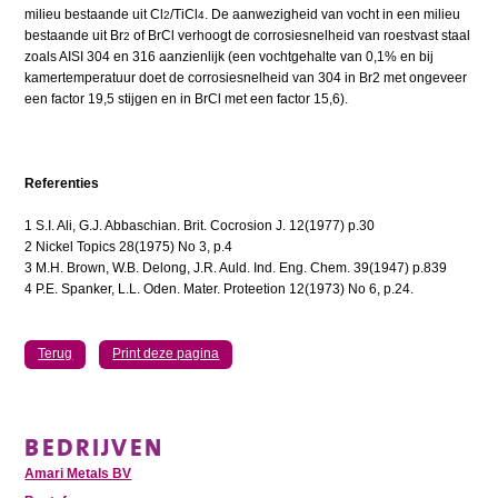
milieu bestaande uit Cl
/TiCl
. De aanwezigheid van vocht in een milieu
2
4
bestaande uit Br
of BrCl verhoogt de corrosiesnelheid van roestvast staal
2
zoals AISI 304 en 316 aanzienlijk (een vochtgehalte van 0,1% en bij
kamertemperatuur doet de corrosiesnelheid van 304 in Br2 met ongeveer
een factor 19,5 stijgen en in BrCl met een factor 15,6).
Referenties
1 S.I. Ali, G.J. Abbaschian. Brit. Cocrosion J. 12(1977) p.30
2 Nickel Topics 28(1975) No 3, p.4
3 M.H. Brown, W.B. Delong, J.R. Auld. Ind. Eng. Chem. 39(1947) p.839
4 P.E. Spanker, L.L. Oden. Mater. Proteetion 12(1973) No 6, p.24.
Terug
Print deze pagina
BEDRIJVEN
Amari Metals BV