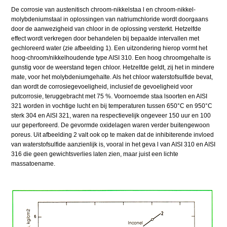
De corrosie van austenitisch chroom-nikkelstaa l en chroom-nikkel-
molybdeniumstaal in oplossingen van natriumchloride wordt doorgaans
door de aanwezigheid van chloor in de oplossing versterkt. Hetzelfde
effect wordt verkregen door behandelen bij bepaalde intervallen met
gechloreerd water (zie afbeelding 1). Een uitzondering hierop vormt het
hoog-chroom/nikkelhoudende type AISI 310. Een hoog chroomgehalte is
gunstig voor de weerstand tegen chloor. Hetzelfde geldt, zij het in mindere
mate, voor het molybdeniumgehalte. Als het chloor waterstofsulfide bevat,
dan wordt de corrosiegevoeligheid, inclusief de gevoeligheid voor
putcorrosie, teruggebracht met 75 %. Voornoemde staa lsoorten en AISI
321 worden in vochtige lucht en bij temperaturen tussen 650°C en 950°C
sterk 304 en AISI 321, waren na respectievelijk ongeveer 150 uur en 100
uur geperforeerd. De gevormde oxidelagen waren verder buitengewoon
poreus. Uit afbeelding 2 valt ook op te maken dat de inhibiterende invloed
van waterstofsulfide aanzienlijk is, vooral in het geva l van AISI 310 en AISI
316 die geen gewichtsverlies laten zien, maar juist een lichte
massatoename.