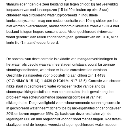
titaniumlegeringen die zeer bestand zijn tegen chloor. Bij het veelvuldig
toepassen van met tussenpozen (15 tot 20 minuten op elke 8 uur)
chloreren van circulerend water, bijvoorbeeld in industriële
koelwatersystemen, mag een restconcentratie van 10 mg chloor per liter
niet worden overschreden, omdat chroom-nikkelstaal zoals AISI 304 niet
bestand is tegen hogere concentraties. Als er gechloreerd rivierwater
wordt gebruikt, dan raken condensorpijpen, gemaakt van AISI 316, al na
korte tijd (1 maand) geperforeerd.
De oorzaak van deze corrosie is oxidatie van mangaanverbindingen in
het water, als gevolg waarvan neerslagen ontstaan, vooral bij geringe
stromingssnelheden, waardoor er lokale corrosiecellen ontstaan.
Geschikte staalsoorten voor blootstelling aan chloor zijn 1.4438
(X1CrNiMo18-15-14), 1.4439 (X1CrNiMoN17-13-5). Corrosie van chroom-
nikkelstaal in gechloreerd water vormt een factor van belang bij
stoomopwekkingsinstallaties van kerncentrales. In dit geval hangt het
probleem van scheurvormende spanningscorrosie af van het
nikkelgehalte. De gevoeligheid voor scheurvormende spanningscorrosie
in gechloreerd water neemt scherp toe bij nikkelgehaltes onder ongeveer
20% en boven ongeveer 65%. Op basis van deze resultaten zijn de
legeringen 600 en 800 ongeschikt voor dit soort toepassingen. Roestvast-
staaltypen met de hoogste weerstand tegen gechloreerd water met een