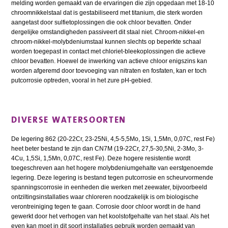
melding worden gemaakt van de ervaringen die zijn opgedaan met 18-10
chroomnikkelstaal dat is gestabiliseerd met titanium, die sterk worden
aangetast door sulfietoplossingen die ook chloor bevatten. Onder
dergelijke omstandigheden passiveert dit staal niet. Chroom-nikkel-en
chroom-nikkel-molybdeniumstaal kunnen slechts op beperkte schaal
worden toegepast in contact met chloriet-bleekoplossingen die actieve
chloor bevatten. Hoewel de inwerking van actieve chloor enigszins kan
worden afgeremd door toevoeging van nitraten en fosfaten, kan er toch
putcorrosie optreden, vooral in het zure pH-gebied.
DIVERSE WATERSOORTEN
De legering 862 (20-22Cr, 23-25Ni, 4,5-5,5Mo, 1Si, 1,5Mn, 0,07C, rest Fe)
heet beter bestand te zijn dan CN7M (19-22Cr, 27,5-30,5Ni, 2-3Mo, 3-
4Cu, 1,5Si, 1,5Mn, 0,07C, rest Fe). Deze hogere resistentie wordt
toegeschreven aan het hogere molybdeniumgehalte van eerstgenoemde
legering. Deze legering is bestand tegen putcorrosie en scheurvormende
spanningscorrosie in eenheden die werken met zeewater, bijvoorbeeld
ontziltingsinstallaties waar chloreren noodzakelijk is om biologische
verontreiniging tegen te gaan. Corrosie door chloor wordt in de hand
gewerkt door het verhogen van het koolstofgehalte van het staal. Als het
even kan moet in dit soort installaties gebruik worden gemaakt van