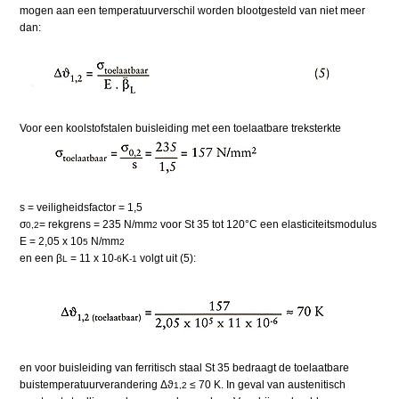
mogen aan een temperatuurverschil worden blootgesteld van niet meer
dan:
Voor een koolstofstalen buisleiding met een toelaatbare treksterkte
s = veiligheidsfactor = 1,5
σ
= rekgrens = 235 N/mm
voor St 35 tot 120°C een elasticiteitsmodulus
0,2
2
E = 2,05 x 10
N/mm
5
2
en een β
= 11 x 10
K
volgt uit (5):
L
-6
-1
en voor buisleiding van ferritisch staal St 35 bedraagt de toelaatbare
buistemperatuurverandering Δϑ
≤ 70 K. In geval van austenitisch
1,2