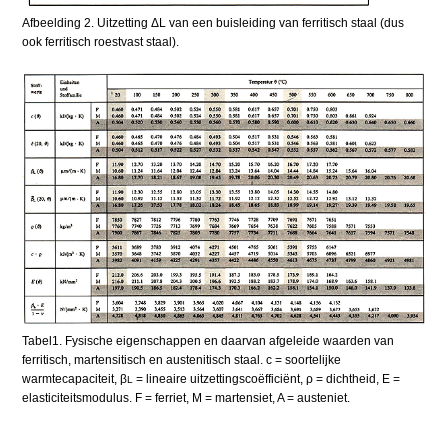
Afbeelding 2. Uitzetting ΔL van een buisleiding van ferritisch staal (dus
ook ferritisch roestvast staal).
Tabel1. Fysische eigenschappen en daarvan afgeleide waarden van
ferritisch, martensitisch en austenitisch staal. c = soortelijke
warmtecapaciteit, β
= lineaire uitzettingscoëfficiënt, ρ = dichtheid, E =
L
elasticiteitsmodulus. F = ferriet, M = martensiet, A = austeniet.