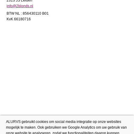
2313 JS Leiden
info@2blonds.nl
BTW NL : 856430110 B01
KvK 66180716
ALURVS gebruikt cookies om social media integratie op onze websites
mogelijk te maken. Ook gebruiken we Google Analytics om uw gebruik van
onze website te analyseren, zodat we functionaliteiten daarop kunnen