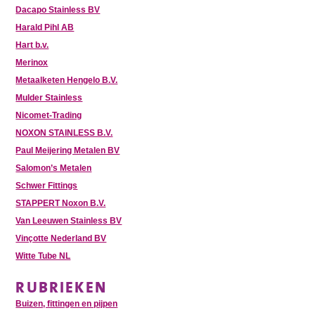
Dacapo Stainless BV
Harald Pihl AB
Hart b.v.
Merinox
Metaalketen Hengelo B.V.
Mulder Stainless
Nicomet-Trading
NOXON STAINLESS B.V.
Paul Meijering Metalen BV
Salomon’s Metalen
Schwer Fittings
STAPPERT Noxon B.V.
Van Leeuwen Stainless BV
Vinçotte Nederland BV
Witte Tube NL
RUBRIEKEN
Buizen, fittingen en pijpen