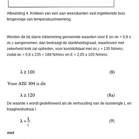
Afbeelding 4. Knikken van een aan weerskanten vast ingeklemde buis
tengevolge van temperatuurinwerking.
Worden de bij starre inklemming genoemde waarden voor E en σ
≈ 0,8 x
K
σ
aangenomen, dan bedraagt de slankheidsgraad, waarboven met
0,2
zekerheid knik zal optreden, voor koolstofstaal met σ
= 135 N/mm
,
0,2
2
zodat σ
= 0,8 x 235 = 188 N/mm
en E = 2,05 x 105 N/mm
:
K
2
2
De waarde λ wordt gedefinieerd als de verhouding van de buislengte L en
traagheidsstraai i: