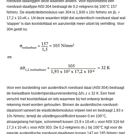
roestvast staalliggen deze waarden anders. Voor bijvoorbeeld een
roestvast-staaltype AISI 304 bedraagt de 0,2-rekgrens bij 100°C 157
N/mm
. De elasticiteitsmodulus van 304 is 1,930 x 10
N/mm
en β
=
2
5
2
L
17,2 x 10
K
. Uit deze waarden blijkt dat austenitisch roestvast staal wat
-6
-1
'slapper' is dan koolstofstaal en aanzienlijk meer uitzet bij verhitting. Voor
304 geldt nu:
Voor een buisleiding van austenitisch roestvast staal (AISI 304) bedraagt
de toelaatbare buistemperatuurverandering Δϑ
≤ 32 K. Een heel
1,2
verschil met koolstofstaal en iets waarmee bij het ontwerp terdege
rekening moet worden gehouden. Binnen de austenitische roestvast-
staalsoort varieert de elasticiteitsmodulus vrijwel niet en bedraagt 1,93 x
10
N/mm
, terwijl de uitzettingscoëfficiënt tussen 0 en 100°C,
5
2
alnaargelang het type, schommelt tussen 15,9 x 10
K
voor AISI 316 tot
-6
-1
17,3 x 10
K
voor AISI 303. De 0,2-rekgrens σ
bij 100°C ligt voor de
-6
-1
0,2
meeste austenitische roestvast-staaltypen tussen 147 en 185 N/mm
met
2