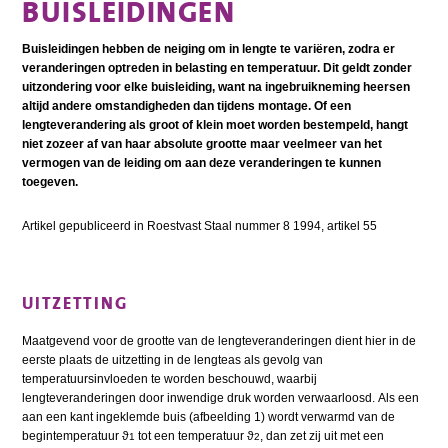
BUISLEIDINGEN
Buisleidingen hebben de neiging om in lengte te variëren, zodra er
veranderingen optreden in belasting en temperatuur. Dit geldt zonder
uitzondering voor elke buisleiding, want na ingebruikneming heersen
altijd andere omstandigheden dan tijdens montage. Of een
lengteverandering als groot of klein moet worden bestempeld, hangt
niet zozeer af van haar absolute grootte maar veelmeer van het
vermogen van de leiding om aan deze veranderingen te kunnen
toegeven.
Artikel gepubliceerd in Roestvast Staal nummer 8 1994, artikel 55
UITZETTING
Maatgevend voor de grootte van de lengteveranderingen dient hier in de
eerste plaats de uitzetting in de lengteas als gevolg van
temperatuursinvloeden te worden beschouwd, waarbij
lengteveranderingen door inwendige druk worden verwaarloosd. Als een
aan een kant ingeklemde buis (afbeelding 1) wordt verwarmd van de
begintemperatuur ϑ
tot een temperatuur ϑ
, dan zet zij uit met een
1
2