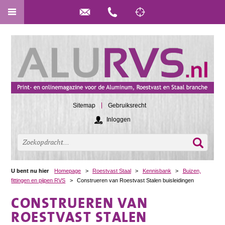
Sitemap
Gebruiksrecht
Inloggen
U bent nu hier
Homepage
>
Roestvast Staal
>
Kennisbank
>
Buizen,
fittingen en pijpen RVS
>
Construeren van Roestvast Stalen buisleidingen
CONSTRUEREN VAN
ROESTVAST STALEN