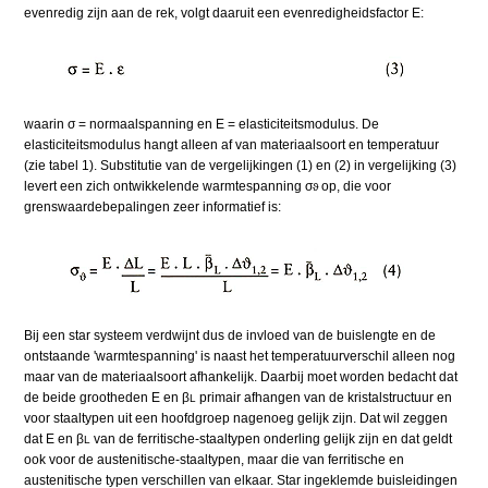
evenredig zijn aan de rek, volgt daaruit een evenredigheidsfactor E:
waarin σ = normaalspanning en E = elasticiteitsmodulus. De
elasticiteitsmodulus hangt alleen af van materiaalsoort en temperatuur
(zie tabel 1). Substitutie van de vergelijkingen (1) en (2) in vergelijking (3)
levert een zich ontwikkelende warmtespanning σ
op, die voor
ϑ
grenswaardebepalingen zeer informatief is:
Bij een star systeem verdwijnt dus de invloed van de buislengte en de
ontstaande 'warmtespanning' is naast het temperatuurverschil alleen nog
maar van de materiaalsoort afhankelijk. Daarbij moet worden bedacht dat
de beide grootheden E en β
primair afhangen van de kristalstructuur en
L
voor staaltypen uit een hoofdgroep nagenoeg gelijk zijn. Dat wil zeggen
dat E en β
van de ferritische-staaltypen onderling gelijk zijn en dat geldt
L
ook voor de austenitische-staaltypen, maar die van ferritische en
austenitische typen verschillen van elkaar. Star ingeklemde buisleidingen