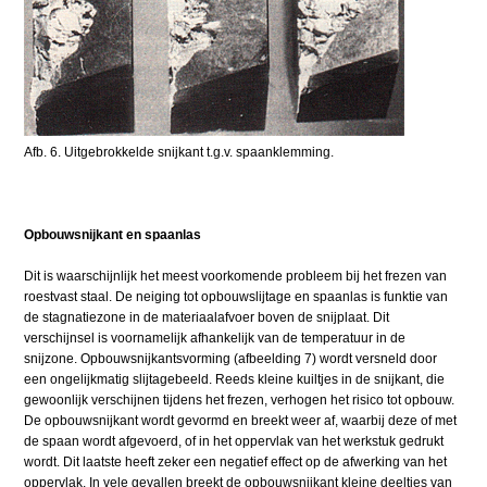
Afb. 6. Uitgebrokkelde snijkant t.g.v. spaanklemming.
Opbouwsnijkant en spaanlas
Dit is waarschijnlijk het meest voorkomende probleem bij het frezen van
roestvast staal. De neiging tot opbouwslijtage en spaanlas is funktie van
de stagnatiezone in de materiaalafvoer boven de snijplaat. Dit
verschijnsel is voornamelijk afhankelijk van de temperatuur in de
snijzone. Opbouwsnijkantsvorming (afbeelding 7) wordt versneld door
een ongelijkmatig slijtagebeeld. Reeds kleine kuiltjes in de snijkant, die
gewoonlijk verschijnen tijdens het frezen, verhogen het risico tot opbouw.
De opbouwsnijkant wordt gevormd en breekt weer af, waarbij deze of met
de spaan wordt afgevoerd, of in het oppervlak van het werkstuk gedrukt
wordt. Dit laatste heeft zeker een negatief effect op de afwerking van het
oppervlak. In vele gevallen breekt de opbouwsnijkant kleine deeltjes van