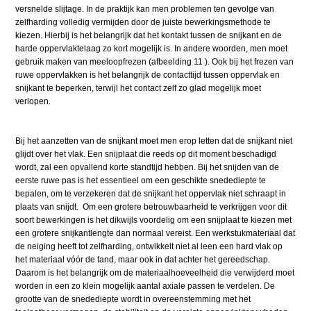
versnelde slijtage. In de praktijk kan men problemen ten gevolge van
zelfharding volledig vermijden door de juiste bewerkingsmethode te
kiezen. Hierbij is het belangrijk dat het kontakt tussen de snijkant en de
harde oppervlaktelaag zo kort mogelijk is. In andere woorden, men moet
gebruik maken van meeloopfrezen (afbeelding 11 ). Ook bij het frezen van
ruwe oppervlakken is het belangrijk de contacttijd tussen oppervlak en
snijkant te beperken, terwijl het contact zelf zo glad mogelijk moet
verlopen.
Bij het aanzetten van de snijkant moet men erop letten dat de snijkant niet
glijdt over het vlak. Een snijplaat die reeds op dit moment beschadigd
wordt, zal een opvallend korte standtijd hebben. Bij het snijden van de
eerste ruwe pas is het essentieel om een geschikte snedediepte te
bepalen, om te verzekeren dat de snijkant het oppervlak niet schraapt in
plaats van snijdt. Om een grotere betrouwbaarheid te verkrijgen voor dit
soort bewerkingen is het dikwijls voordelig om een snijplaat te kiezen met
een grotere snijkantlengte dan normaal vereist. Een werkstukmateriaal dat
de neiging heeft tot zelfharding, ontwikkelt niet al leen een hard vlak op
het materiaal vóór de tand, maar ook in dat achter het gereedschap.
Daarom is het belangrijk om de materiaalhoeveelheid die verwijderd moet
worden in een zo klein mogelijk aantal axiale passen te verdelen. De
grootte van de snedediepte wordt in overeenstemming met het