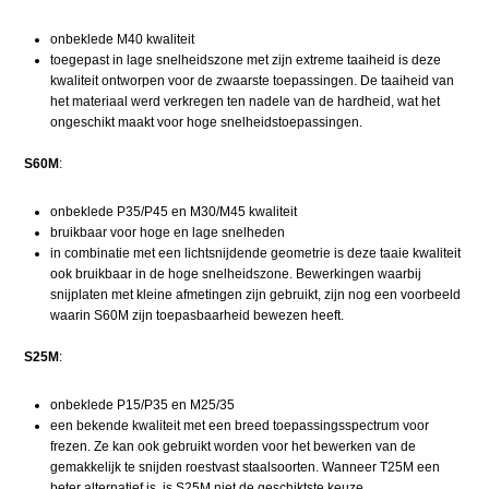
onbeklede M40 kwaliteit
toegepast in lage snelheidszone met zijn extreme taaiheid is deze
kwaliteit ontworpen voor de zwaarste toepassingen. De taaiheid van
het materiaal werd verkregen ten nadele van de hardheid, wat het
ongeschikt maakt voor hoge snelheidstoepassingen.
S60M
:
onbeklede P35/P45 en M30/M45 kwaliteit
bruikbaar voor hoge en lage snelheden
in combinatie met een lichtsnijdende geometrie is deze taaie kwaliteit
ook bruikbaar in de hoge snelheidszone. Bewerkingen waarbij
snijplaten met kleine afmetingen zijn gebruikt, zijn nog een voorbeeld
waarin S60M zijn toepasbaarheid bewezen heeft.
S25M
:
onbeklede P15/P35 en M25/35
een bekende kwaliteit met een breed toepassingsspectrum voor
frezen. Ze kan ook gebruikt worden voor het bewerken van de
gemakkelijk te snijden roestvast staalsoorten. Wanneer T25M een
beter alternatief is, is S25M niet de geschiktste keuze.