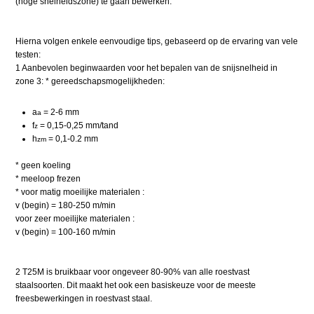
(hoge snelheidszone) te gaan bewerken.
Hierna volgen enkele eenvoudige tips, gebaseerd op de ervaring van vele
testen:
1 Aanbevolen beginwaarden voor het bepalen van de snijsnelheid in
zone 3: * gereedschapsmogelijkheden:
a
= 2-6 mm
a
f
= 0,15-0,25 mm/tand
z
h
= 0,1-0.2 mm
zm
* geen koeling
* meeloop frezen
* voor matig moeilijke materialen :
v (begin) = 180-250 m/min
voor zeer moeilijke materialen :
v (begin) = 100-160 m/min
2 T25M is bruikbaar voor ongeveer 80-90% van alle roestvast
staalsoorten. Dit maakt het ook een basiskeuze voor de meeste
freesbewerkingen in roestvast staal.