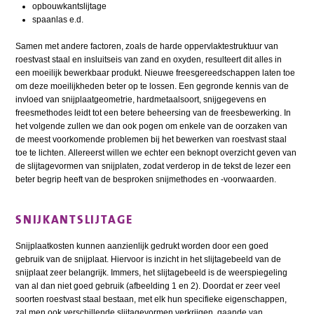
opbouwkantslijtage
spaanlas e.d.
Samen met andere factoren, zoals de harde oppervlaktestruktuur van
roestvast staal en insluitseis van zand en oxyden, resulteert dit alles in
een moeilijk bewerkbaar produkt. Nieuwe freesgereedschappen laten toe
om deze moeilijkheden beter op te lossen. Een gegronde kennis van de
invloed van snijplaatgeometrie, hardmetaalsoort, snijgegevens en
freesmethodes leidt tot een betere beheersing van de freesbewerking. In
het volgende zullen we dan ook pogen om enkele van de oorzaken van
de meest voorkomende problemen bij het bewerken van roestvast staal
toe te lichten. Allereerst willen we echter een beknopt overzicht geven van
de slijtagevormen van snijplaten, zodat verderop in de tekst de lezer een
beter begrip heeft van de besproken snijmethodes en -voorwaarden.
SNIJKANTSLIJTAGE
Snijplaatkosten kunnen aanzienlijk gedrukt worden door een goed
gebruik van de snijplaat. Hiervoor is inzicht in het slijtagebeeld van de
snijplaat zeer belangrijk. Immers, het slijtagebeeld is de weerspiegeling
van al dan niet goed gebruik (afbeelding 1 en 2). Doordat er zeer veel
soorten roestvast staal bestaan, met elk hun specifieke eigenschappen,
zal men ook verschillende slijtagevormen verkrijgen, gaande van