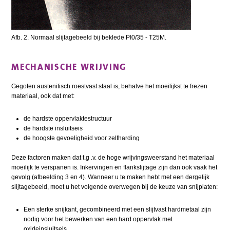
Afb. 2. Normaal slijtagebeeld bij beklede PI0/35 - T25M.
MECHANISCHE WRIJVING
Gegoten austenitisch roestvast staal is, behalve het moeilijkst te frezen
materiaal, ook dat met:
de hardste oppervlaktestructuur
de hardste insluitseis
de hoogste gevoeligheid voor zelfharding
Deze factoren maken dat t.g .v. de hoge wrijvingsweerstand het materiaal
moeilijk te verspanen is. Inkervingen en flankslijtage zijn dan ook vaak het
gevolg (afbeelding 3 en 4). Wanneer u te maken hebt met een dergelijk
slijtagebeeld, moet u het volgende overwegen bij de keuze van snijplaten:
Een sterke snijkant, gecombineerd met een slijtvast hardmetaal zijn
nodig voor het bewerken van een hard oppervlak met
oxideinsluitsels.