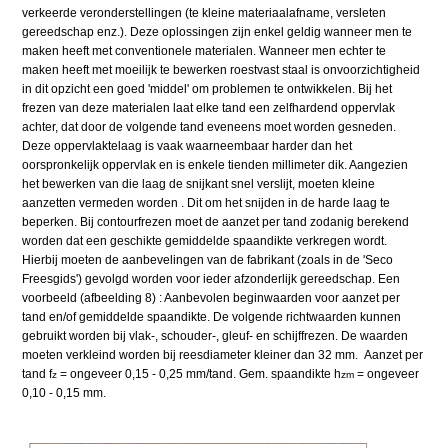
verkeerde veronderstellingen (te kleine materiaalafname, versleten
gereedschap enz.). Deze oplossingen zijn enkel geldig wanneer men te
maken heeft met conventionele materialen. Wanneer men echter te
maken heeft met moeilijk te bewerken roestvast staal is onvoorzichtigheid
in dit opzicht een goed 'middel' om problemen te ontwikkelen. Bij het
frezen van deze materialen laat elke tand een zelfhardend oppervlak
achter, dat door de volgende tand eveneens moet worden gesneden.
Deze oppervlaktelaag is vaak waarneembaar harder dan het
oorspronkelijk oppervlak en is enkele tienden millimeter dik. Aangezien
het bewerken van die laag de snijkant snel verslijt, moeten kleine
aanzetten vermeden worden . Dit om het snijden in de harde laag te
beperken. Bij contourfrezen moet de aanzet per tand zodanig berekend
worden dat een geschikte gemiddelde spaandikte verkregen wordt.
Hierbij moeten de aanbevelingen van de fabrikant (zoals in de 'Seco
Freesgids') gevolgd worden voor ieder afzonderlijk gereedschap. Een
voorbeeld (afbeelding 8) : Aanbevolen beginwaarden voor aanzet per
tand en/of gemiddelde spaandikte. De volgende richtwaarden kunnen
gebruikt worden bij vlak-, schouder-, gleuf- en schijffrezen. De waarden
moeten verkleind worden bij reesdiameter kleiner dan 32 mm. Aanzet per
tand f
= ongeveer 0,15 - 0,25 mm/tand. Gem. spaandikte h
= ongeveer
z
zm
0,10 - 0,15 mm.