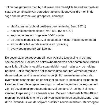
Tot hiertoe gebruikte men bij het frezen van moeilijk te bewerken roestvast
staal die combinatie van gereedschap en snijgegevens die men in de
'lage snelheidszone' kan groeperen, namelijk:
vlakfrezen met dubbel positieve geometriè (bv. Seco 257.1)
een taaie hardmetaalsoort, M40-K40 (Seco G27)
snijsnelheden van ongeveer 40-60 m/min
de grootst mogelijke aanzet toelaatbaar met het machinevermogen
en de stabiliteit van de machine en opstelling
overvloedig gebruik van koeling.
De bovenstaande gegevens zijn een typische toepassing in de lage
snelheidszone. Hoewel de betrouwbaarheid van deze combinatie redelijk
gunstig is, blijkt het mogelijke spaandebiet nogal matig t.a.v. de huidige
normen. Het verhogen van het spaanvolume door het vermeerderen van
de aanzet per tand is meestal onmogelijk. Zo nemen immers door de
overmatige spanningen op de snijkant de risico 's tot buiging trillingen en
freesbreuk toe. De enige oplossing zou het verhogen van de snijsnelheid
zijn, bij dezelfde of gereduceerde aanzet per tand. Dit schept het risico
van een toepassing in de tweede zone. Met een onbeklede M30-K40 kan
men onmogelijk de snelheid opdrijven tot in de hoge snelheidszone, daar
dit de levensduur van de snijkant drastisch zou verminderen. De vroegere