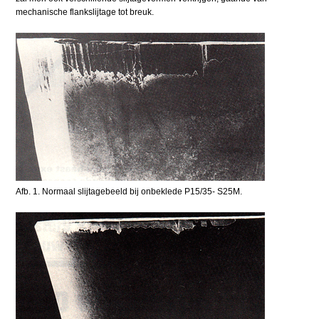
mechanische flankslijtage tot breuk.
Afb. 1. Normaal slijtagebeeld bij onbeklede P15/35- S25M.