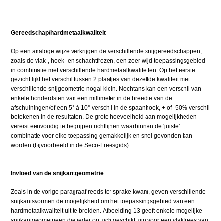
Gereedschap/hardmetaalkwaliteit
Op een analoge wijze verkrijgen de verschillende snijgereedschappen,
zoals de vlak-, hoek- en schachtfrezen, een zeer wijd toepassingsgebied
in combinatie met verschillende hardmetaalkwaliteiten. Op het eerste
gezicht lijkt het verschil tussen 2 plaatjes van dezelfde kwaliteit met
verschillende snijgeometrie nogal klein. Nochtans kan een verschil van
enkele honderdsten van een millimeter in de breedte van de
afschuiningen/of een 5° à 10° verschil in de spaanhoek, + of- 50% verschil
betekenen in de resultaten. De grote hoeveelheid aan mogelijkheden
vereist eenvoudig te begrijpen richtlijnen waarbinnen de 'juiste'
combinatie voor elke toepassing gemakkelijk en snel gevonden kan
worden (bijvoorbeeld in de Seco-Freesgids).
Invloed van de snijkantgeometrie
Zoals in de vorige paragraaf reeds ter sprake kwam, geven verschillende
snijkantsvormen de mogelijkheid om het toepassingsgebied van een
hardmetaalkwaliteit uit te breiden. Afbeelding 13 geeft enkele mogelijke
snijkantgeometrieën die ieder op zich geschikt zijn voor een vlakfrees van