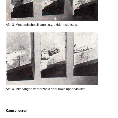
Afb. 3. Mechanische slijtage t.g.v. oxide-insluitseis.
Afb. 4. Inkervingen veroorzaakt door ruwe oppervlakken.
Kamscheuren