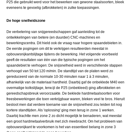
P25 die gebruikt werd voor het bewerken van gewone staalsoorten, bleek
eveneens te gevoelig (afbrokkelen) in zulke toepassingen.
De hoge snelheidszone
De verbetering van snijgereedschappen gaf aanleiding tot de
ontwikkelingen van betere (en duurder) CNC-machines en
bewerkingscentra. Dit hield ook de vraag naar hogere spaandebieten in.
De eerste pogingen om dit te verkrijgen resulteerden meestal in
opbouwsnijkantslijtage tijdens de bewerking. Het volgende voorbeeld
geeft de resultaten van één van die typische pogingen om het
spaandebiet te verhogen: De snijsnelheid werd in verschillende stappen
verhoogd van 50 tot 120 m/min. De standtijd van de platen werd zo
gereduceerd van de normale 10-30 minuten naar 1 à 3 minuten,
afhankelijk van de materiaal hardheid. Daarbij gaf de onbeklede M40 een
overmatige kolkslijtage, terw.ijl de P25 (onbekleed) ging afbrokkelen en
gereedschapsbreuk veroorzaakte. De beklede hardmetaalsoorten voor
freesbewerkingen die toen verkrijgbaar waren, bleken veel te bros. Hieruit
besloot men dat verdere toename van de snijsnelheid zou leiden tot nog
kortere standtijden. Als 'oplossing' ging men terug in zone 1 werken.
Daarbij trachtte men zone 2 zo dicht mogelijk te benaderen, wat meestal
een groot hardmetaalverbruik met zich meebracht. Om het probleem van
opbouwsnijkant te voorkomen is het van essentieel belang in zone 3