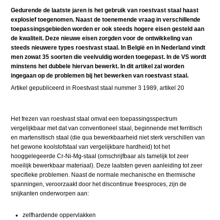
Gedurende de laatste jaren is het gebruik van roestvast staal haast
explosief toegenomen. Naast de toenemende vraag in verschillende
toepassingsgebieden worden er ook steeds hogere eisen gesteld aan
de kwaliteit. Deze nieuwe eisen zorgden voor de ontwikkeling van
steeds nieuwere types roestvast staal. In België en in Nederland vindt
men zowat 35 soorten die veelvuldig worden toegepast. In de VS wordt
minstens het dubbele hiervan bewerkt. In dit artikel zal worden
ingegaan op de problemen bij het bewerken van roestvast staal.
Artikel gepubliceerd in Roestvast staal nummer 3 1989, artikel 20
Het frezen van roestvast staal omvat een toepassingsspectrum
vergelijkbaar met dat van conventioneel staal, beginnende met ferritisch
en martensitisch staal (die qua bewerkbaarheid niet sterk verschillen van
het gewone koolstofstaal van vergelijkbare hardheid) tot het
hooggelegeerde Cr-Ni-Mg-staal (omschrijfbaar als tamelijk tot zeer
moeilijk bewerkbaar materiaal). Deze laatsten geven aanleiding tot zeer
specifieke problemen. Naast de normale mechanische en thermische
spanningen, veroorzaakt door het discontinue freesproces, zijn de
snijkanten onderworpen aan:
zelfhardende oppervlakken