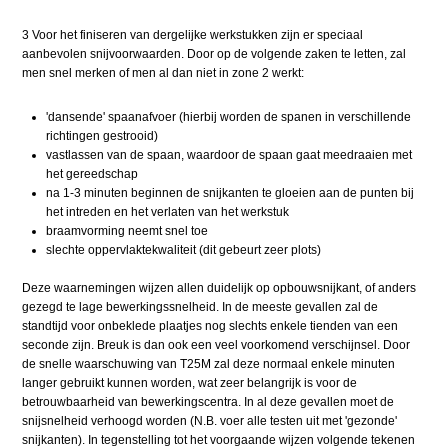
3 Voor het finiseren van dergelijke werkstukken zijn er speciaal
aanbevolen snijvoorwaarden. Door op de volgende zaken te letten, zal
men snel merken of men al dan niet in zone 2 werkt:
'dansende' spaanafvoer (hierbij worden de spanen in verschillende
richtingen gestrooid)
vastlassen van de spaan, waardoor de spaan gaat meedraaien met
het gereedschap
na 1-3 minuten beginnen de snijkanten te gloeien aan de punten bij
het intreden en het verlaten van het werkstuk
braamvorming neemt snel toe
slechte oppervlaktekwaliteit (dit gebeurt zeer plots)
Deze waarnemingen wijzen allen duidelijk op opbouwsnijkant, of anders
gezegd te lage bewerkingssnelheid. In de meeste gevallen zal de
standtijd voor onbeklede plaatjes nog slechts enkele tienden van een
seconde zijn. Breuk is dan ook een veel voorkomend verschijnsel. Door
de snelle waarschuwing van T25M zal deze normaal enkele minuten
langer gebruikt kunnen worden, wat zeer belangrijk is voor de
betrouwbaarheid van bewerkingscentra. In al deze gevallen moet de
snijsnelheid verhoogd worden (N.B. voer alle testen uit met 'gezonde'
snijkanten). In tegenstelling tot het voorgaande wijzen volgende tekenen