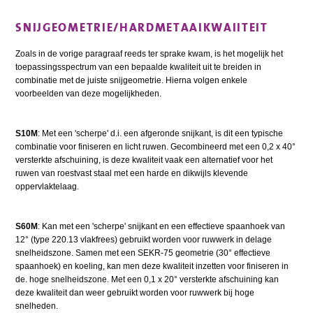
SNIJGEOMETRIE/HARDMETAAIKWAIITEIT
Zoals in de vorige paragraaf reeds ter sprake kwam, is het mogelijk het
toepassingsspectrum van een bepaalde kwaliteit uit te breiden in
combinatie met de juiste snijgeometrie. Hierna volgen enkele
voorbeelden van deze mogelijkheden.
S10M
: Met een 'scherpe' d.i. een afgeronde snijkant, is dit een typische
combinatie voor finiseren en licht ruwen. Gecombineerd met een 0,2 x 40°
versterkte afschuining, is deze kwaliteit vaak een alternatief voor het
ruwen van roestvast staal met een harde en dikwijls klevende
oppervlaktelaag.
S60M
: Kan met een 'scherpe' snijkant en een effectieve spaanhoek van
12° (type 220.13 vlakfrees) gebruikt worden voor ruwwerk in delage
snelheidszone. Samen met een SEKR-75 geometrie (30° effectieve
spaanhoek) en koeling, kan men deze kwaliteit inzetten voor finiseren in
de. hoge snelheidszone. Met een 0,1 x 20° versterkte afschuining kan
deze kwaliteit dan weer gebruikt worden voor ruwwerk bij hoge
snelheden.