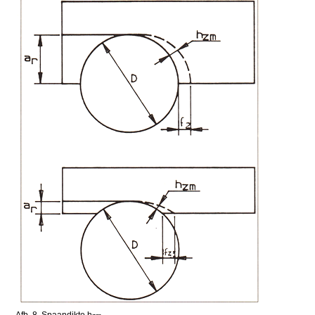
Afb. 8. Spaandikte h
.