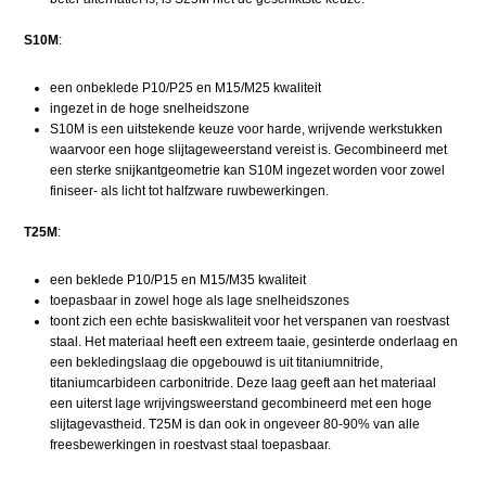
S10M
:
een onbeklede P10/P25 en M15/M25 kwaliteit
ingezet in de hoge snelheidszone
S10M is een uitstekende keuze voor harde, wrijvende werkstukken
waarvoor een hoge slijtageweerstand vereist is. Gecombineerd met
een sterke snijkantgeometrie kan S10M ingezet worden voor zowel
finiseer- als licht tot halfzware ruwbewerkingen.
T25M
:
een beklede P10/P15 en M15/M35 kwaliteit
toepasbaar in zowel hoge als lage snelheidszones
toont zich een echte basiskwaliteit voor het verspanen van roestvast
staal. Het materiaal heeft een extreem taaie, gesinterde onderlaag en
een bekledingslaag die opgebouwd is uit titaniumnitride,
titaniumcarbideen carbonitride. Deze laag geeft aan het materiaal
een uiterst lage wrijvingsweerstand gecombineerd met een hoge
slijtagevastheid. T25M is dan ook in ongeveer 80-90% van alle
freesbewerkingen in roestvast staal toepasbaar.