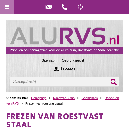
Sitemap
Gebruiksrecht
Inloggen
U bent nu hier
Homepage
>
Roestvast Staal
>
Kennisbank
>
Bewerken
van RVS
>
Frezen van roestvast staal
FREZEN VAN ROESTVAST
STAAL