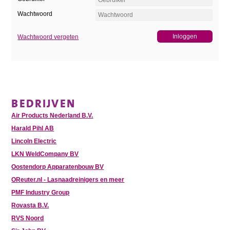
Wachtwoord
Wachtwoord vergeten
BEDRIJVEN
Air Products Nederland B.V.
Harald Pihl AB
Lincoln Electric
LKN WeldCompany BV
Oostendorp Apparatenbouw BV
OReuter.nl - Lasnaadreinigers en meer
PMF Industry Group
Rovasta B.V.
RVS Noord