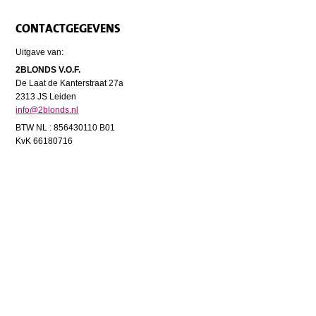
CONTACTGEGEVENS
Uitgave van:
2BLONDS V.O.F.
De Laat de Kanterstraat 27a
2313 JS Leiden
info@2blonds.nl
BTW NL : 856430110 B01
KvK 66180716