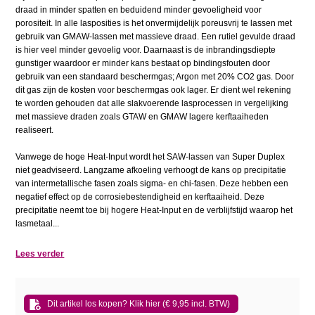
draad in minder spatten en beduidend minder gevoeligheid voor
porositeit. In alle lasposities is het onvermijdelijk poreusvrij te lassen met
gebruik van GMAW-lassen met massieve draad. Een rutiel gevulde draad
is hier veel minder gevoelig voor. Daarnaast is de inbrandingsdiepte
gunstiger waardoor er minder kans bestaat op bindingsfouten door
gebruik van een standaard beschermgas; Argon met 20% CO2 gas. Door
dit gas zijn de kosten voor beschermgas ook lager. Er dient wel rekening
te worden gehouden dat alle slakvoerende lasprocessen in vergelijking
met massieve draden zoals GTAW en GMAW lagere kerftaaiheden
realiseert.
Vanwege de hoge Heat-Input wordt het SAW-lassen van Super Duplex
niet geadviseerd. Langzame afkoeling verhoogt de kans op precipitatie
van intermetallische fasen zoals sigma- en chi-fasen. Deze hebben een
negatief effect op de corrosiebestendigheid en kerftaaiheid. Deze
precipitatie neemt toe bij hogere Heat-Input en de verblijfstijd waarop het
lasmetaal...
Lees verder
Dit artikel los kopen? Klik hier (€ 9,95 incl. BTW)