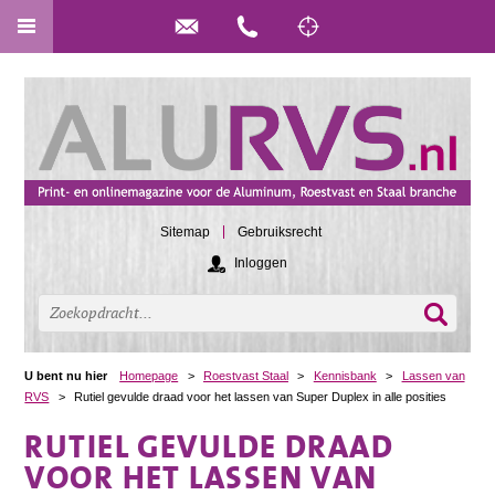
Sitemap
Gebruiksrecht
Inloggen
U bent nu hier
Homepage
>
Roestvast Staal
>
Kennisbank
>
Lassen van
RVS
>
Rutiel gevulde draad voor het lassen van Super Duplex in alle posities
RUTIEL GEVULDE DRAAD
VOOR HET LASSEN VAN