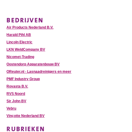
BEDRIJVEN
Air Products Nederland B.V.
Harald Pihl AB
Lincoln Electric
LKN WeldCompany BV
Nicomet-Trading
Oostendorp Apparatenbouw BV
OReuter.nl - Lasnaadreinigers en meer
PMF Industry Group
Rovasta B.V.
RVS Noord
Sir John BV
Vebru
Vinçotte Nederland BV
RUBRIEKEN