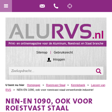
Sitemap
Gebruiksrecht
Inloggen
U bent nu hier
Homepage
>
Roestvast Staal
>
Kennisbank
>
Lassen van
RVS
>
NEN-EN 1090, ook voor roestvast staal verwerkende industrie!
NEN-EN 1090, OOK VOOR
ROESTVAST STAAL