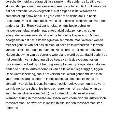
verscheidenheid in gedrag bij fasetransformaties tijdens afkoeling van
stollingstemperatuur naar kamertemperatuur of lager. Het komt vaak voor
dat het optimale lastoevoegmetaal niet datgene is dat waarvan de
samenstelling nauw aansluit bij die van het basismetaal. De beste
procedures voor de ene familie verschillen dikwijls sterk van die voor een
andere familie. Roestvast basismetaal en dus het te gebruiken
lastoevoegmetaal worden nagenoeg altijd gekozen op basis van
adequate corrosie weerstand voor de bedoelde toepassing. Dit houdt
doorgaans in dat het lastoevoegmetaal tenminste moet overeenkomen
met het gehalte van het basismetaal of deze zelfs overtreffen in termen
van specifieke legeringselementen, zoals chroom, nikkel en molybdeen.
Na beschouwing van de corrosie weerstand wordt de aandacht gericht op
het vermijden van scheuring bij de keuze van lastoevoegmetaal en
procedureontwikkeling. Scheuring kan optreden bij temperaturen die net
onder de bulk solidustemperatuur van de te lassen legering(en) liggen.
Deze warmscheuring, zoals het verschijnsel wordt genoemd, kan zich
voordoen als grote scheuren in het lasmetaal, die meestal langs de
centerlijn van de las lopen. Ze kunnen echter ook voorkomen in de vorm
van kleine, korte scheurtjes (microscheuren) in het lasmetaal en in de
warmte beïnvloede zone (WBZ) die loodrecht op de fusielijn staan.
Warmscheuring in roestvast-staallassen komt vooral voor bij austenitisch
roestvast staal, hoewel het in lassen in alle soorten roestvast staal kan
optreden.