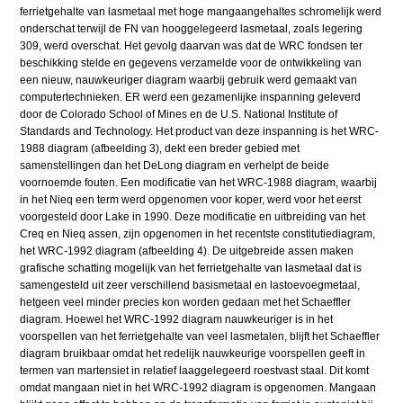
ferrietgehalte van lasmetaal met hoge mangaangehaltes schromelijk werd
onderschat terwijl de FN van hooggelegeerd lasmetaal, zoals legering
309, werd overschat. Het gevolg daarvan was dat de WRC fondsen ter
beschikking stelde en gegevens verzamelde voor de ontwikkeling van
een nieuw, nauwkeuriger diagram waarbij gebruik werd gemaakt van
computertechnieken. ER werd een gezamenlijke inspanning geleverd
door de Colorado School of Mines en de U.S. National Institute of
Standards and Technology. Het product van deze inspanning is het WRC-
1988 diagram (afbeelding 3), dekt een breder gebied met
samenstellingen dan het DeLong diagram en verhelpt de beide
voornoemde fouten. Een modificatie van het WRC-1988 diagram, waarbij
in het Nieq een term werd opgenomen voor koper, werd voor het eerst
voorgesteld door Lake in 1990. Deze modificatie en uitbreiding van het
Creq en Nieq assen, zijn opgenomen in het recentste constitutiediagram,
het WRC-1992 diagram (afbeelding 4). De uitgebreide assen maken
grafische schatting mogelijk van het ferrietgehalte van lasmetaal dat is
samengesteld uit zeer verschillend basismetaal en lastoevoegmetaal,
hetgeen veel minder precies kon worden gedaan met het Schaeffler
diagram. Hoewel het WRC-1992 diagram nauwkeuriger is in het
voorspellen van het ferrietgehalte van veel lasmetalen, blijft het Schaeffler
diagram bruikbaar omdat het redelijk nauwkeurige voorspellen geeft in
termen van martensiet in relatief laaggelegeerd roestvast staal. Dit komt
omdat mangaan niet in het WRC-1992 diagram is opgenomen. Mangaan