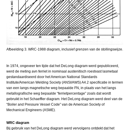
Afbeelding 3. WRC-1988 diagram, inclusief grenzen van de stollingswijze.
In 1974, ongeveer ten tijde dat het DeLong diagram werd gepubliceerd,
werd de meting avn ferriet in nominaal austenitisch roestvast lasmetaal
gestandaardiseerd door het American National Standards
Institute/American Welding Society (ANSI/AWS) A4.2 specificatie in termen
van een langs magnetische weg bepaalde FN, in plaats van het langs
metallografische weg bepaalde “ferrietpercentage” zoals dat wordt
gebruikt in het Schaeffler diagram. Het DeLong diagram werd deel van de
“Boiler and Pressure Vessel Code” van de American Society of
Mechanical Engineers (ASME).
WRC diagram
Bij gebruik van het DeLong diagram werd vervolgens ontdekt dat het