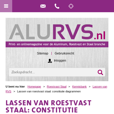
Sitemap
Gebruiksrecht
Inloggen
U bent nu hier
Homepage
>
Roestvast Staal
>
Kennisbank
>
Lassen van
RVS
>
Lassen van roestvast staal: constitutie diagrammen
LASSEN VAN ROESTVAST
STAAL: CONSTITUTIE