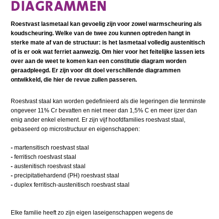
DIAGRAMMEN
Roestvast lasmetaal kan gevoelig zijn voor zowel warmscheuring als
koudscheuring. Welke van de twee zou kunnen optreden hangt in
sterke mate af van de structuur: is het lasmetaal volledig austenitisch
of is er ook wat ferriet aanwezig. Om hier voor het feitelijke lassen iets
over aan de weet te komen kan een constitutie diagram worden
geraadpleegd. Er zijn voor dit doel verschillende diagrammen
ontwikkeld, die hier de revue zullen passeren.
Roestvast staal kan worden gedefinieerd als die legeringen die tenminste
ongeveer 11% Cr bevatten en niet meer dan 1,5% C en meer ijzer dan
enig ander enkel element. Er zijn vijf hoofdfamilies roestvast staal,
gebaseerd op microstructuur en eigenschappen:
-
martensitisch roestvast staal
-
ferritisch roestvast staal
-
austenitisch roestvast staal
-
precipitatiehardend (PH) roestvast staal
-
duplex ferritisch-austenitisch roestvast staal
Elke familie heeft zo zijn eigen laseigenschappen wegens de