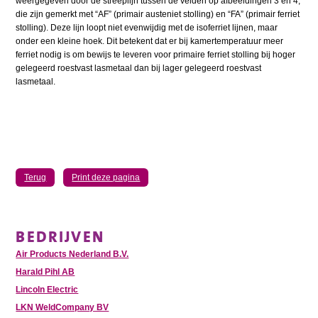
weergegeven door de streeplijn tussen de velden op afbeeldingen 3 en 4,
die zijn gemerkt met “AF” (primair austeniet stolling) en “FA” (primair ferriet
stolling). Deze lijn loopt niet evenwijdig met de isoferriet lijnen, maar
onder een kleine hoek. Dit betekent dat er bij kamertemperatuur meer
ferriet nodig is om bewijs te leveren voor primaire ferriet stolling bij hoger
gelegeerd roestvast lasmetaal dan bij lager gelegeerd roestvast
lasmetaal.
Terug
Print deze pagina
BEDRIJVEN
Air Products Nederland B.V.
Harald Pihl AB
Lincoln Electric
LKN WeldCompany BV