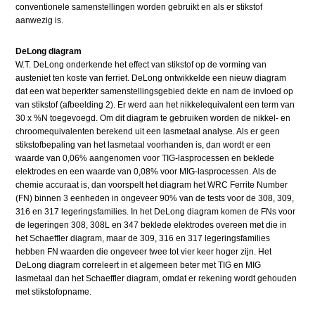
conventionele samenstellingen worden gebruikt en als er stikstof
aanwezig is.
DeLong diagram
W.T. DeLong onderkende het effect van stikstof op de vorming van
austeniet ten koste van ferriet. DeLong ontwikkelde een nieuw diagram
dat een wat beperkter samenstellingsgebied dekte en nam de invloed op
van stikstof (afbeelding 2). Er werd aan het nikkelequivalent een term van
30 x %N toegevoegd. Om dit diagram te gebruiken worden de nikkel- en
chroomequivalenten berekend uit een lasmetaal analyse. Als er geen
stikstofbepaling van het lasmetaal voorhanden is, dan wordt er een
waarde van 0,06% aangenomen voor TIG-lasprocessen en beklede
elektrodes en een waarde van 0,08% voor MIG-lasprocessen. Als de
chemie accuraat is, dan voorspelt het diagram het WRC Ferrite Number
(FN) binnen 3 eenheden in ongeveer 90% van de tests voor de 308, 309,
316 en 317 legeringsfamilies. In het DeLong diagram komen de FNs voor
de legeringen 308, 308L en 347 beklede elektrodes overeen met die in
het Schaeffler diagram, maar de 309, 316 en 317 legeringsfamilies
hebben FN waarden die ongeveer twee tot vier keer hoger zijn. Het
DeLong diagram correleert in et algemeen beter met TIG en MIG
lasmetaal dan het Schaeffler diagram, omdat er rekening wordt gehouden
met stikstofopname.