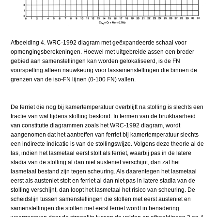
Afbeelding 4. WRC-1992 diagram met geëxpandeerde schaal voor
opmengingsberekeningen. Hoewel met uitgebreide assen een breder
gebied aan samenstellingen kan worden gelokaliseerd, is de FN
voorspelling alleen nauwkeurig voor lassamenstellingen die binnen de
grenzen van de iso-FN lijnen (0-100 FN) vallen.
De ferriet die nog bij kamertemperatuur overblijft na stolling is slechts een
fractie van wat tijdens stolling bestond. In termen van de bruikbaarheid
van constitutie diagrammen zoals het WRC-1992 diagram, wordt
aangenomen dat het aantreffen van ferriet bij kamertemperatuur slechts
een indirecte indicatie is van de stollingswijze. Volgens deze theorie al de
las, indien het lasmetaal eerst stolt als ferriet, waarbij pas in de latere
stadia van de stolling al dan niet austeniet verschijnt, dan zal het
lasmetaal bestand zijn tegen scheuring. Als daarentegen het lasmetaal
eerst als austeniet stolt en ferriet al dan niet pas in latere stadia van de
stolling verschijnt, dan loopt het lasmetaal het risico van scheuring. De
scheidslijn tussen samenstellingen die stollen met eerst austeniet en
samenstellingen die stollen met eerst ferriet wordt in benadering