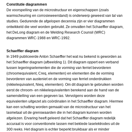
Constitutie diagrammen
De voorspelling van de microstructuur en eigenschappen (zoals
warmscheuring en corrosieweerstand) is onderwerp geweest van tal van
studies. Gedurende de afgelopen decennia zijn er vier diagrammen
ontwikkeld die veel worden gebruikt. Ze omvatten het Schaeffler diagram,
het DeLong diagram en de Welding Research Counsil (WRC)
diagrammen WRC-1988 en WRC-1992.
Schaeffler diagram
In 1949 publiceerde Anton Schaeffler het wat nu bekend is geworden as
het Schaeffler diagram (afbeelding 1). Dit diagram oppert een verband
tussen legeringselementen die de vorming van ferriet bevorderen
(chroomequivalent, Creq, elementen) en elementen die de vorming
bevorderen van austeniet en de vorming van ferriet onderdrukken
(nikkelequivalent, Nieq, elementen). Om dit diagram te gebruiken worden
eerst de chroom- en nikkelequivalenten berekend aan de hand van de
samenstelling van een gegeven las. Vervolgens worden deze
equivalenten uitgezet als coördinaten in het Schaeffler diagram. Hiermee
kan een schatting worden gemaakt van de microstructuur van het
lasmetaal uit de grenswaarden die in het diagram kunnen worden
afgelezen. Ervaring heeft geleerd dat het Schaeffler diagram redelijk
accuraat is voor conventionele lassen met beklede laselektrodes uit de
300 reeks. Het diagram is echter beperkt bruikbaar als er minder