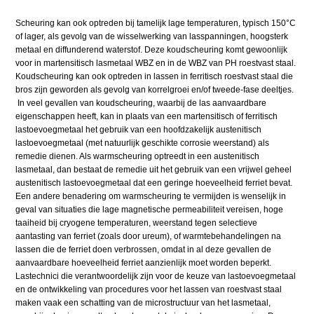
Scheuring kan ook optreden bij tamelijk lage temperaturen, typisch 150°C
of lager, als gevolg van de wisselwerking van lasspanningen, hoogsterk
metaal en diffunderend waterstof. Deze koudscheuring komt gewoonlijk
voor in martensitisch lasmetaal WBZ en in de WBZ van PH roestvast staal.
Koudscheuring kan ook optreden in lassen in ferritisch roestvast staal die
bros zijn geworden als gevolg van korrelgroei en/of tweede-fase deeltjes.
In veel gevallen van koudscheuring, waarbij de las aanvaardbare
eigenschappen heeft, kan in plaats van een martensitisch of ferritisch
lastoevoegmetaal het gebruik van een hoofdzakelijk austenitisch
lastoevoegmetaal (met natuurlijk geschikte corrosie weerstand) als
remedie dienen. Als warmscheuring optreedt in een austenitisch
lasmetaal, dan bestaat de remedie uit het gebruik van een vrijwel geheel
austenitisch lastoevoegmetaal dat een geringe hoeveelheid ferriet bevat.
Een andere benadering om warmscheuring te vermijden is wenselijk in
geval van situaties die lage magnetische permeabiliteit vereisen, hoge
taaiheid bij cryogene temperaturen, weerstand tegen selectieve
aantasting van ferriet (zoals door ureum), of warmtebehandelingen na
lassen die de ferriet doen verbrossen, omdat in al deze gevallen de
aanvaardbare hoeveelheid ferriet aanzienlijk moet worden beperkt.
Lastechnici die verantwoordelijk zijn voor de keuze van lastoevoegmetaal
en de ontwikkeling van procedures voor het lassen van roestvast staal
maken vaak een schatting van de microstructuur van het lasmetaal,