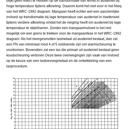
blijkt geen effect te hebben op de transformatie van ferriet in austeniet bij
hoge temperatuur tijdens afkoeling. Daarom komt het niet voor in het Nieq
van het WRC-1992 diagram. Mangaan heeft echter wel een aanzienlijke
invloed op transformatie bij lage temperatuur van austeniet in martensiet
tijdens verdere afkoeling omdat het de neiging heeft om austeniet bij lage
temperatuur te stabiliseren. Zonder een mangaaninvloed is het niet
mogelijk om een grens te trekken voor de mangaanfase in het WRC-1992
diagram. Als het neergesmolten lasmetaal uit austeniet bestaat, dan zal
een FN van minimaal rond 4 of 5 voldoende zijn om warmscheuring te
voorkomen. Bovendien zal een las die primair uit austeniet bestaat geen
koudscheuring vertonen Deze twee overwegingen zijn vaak van invloed
op de keuze van een lastoevoegmetaal en de ontwikkeling van een
lasprocedure.