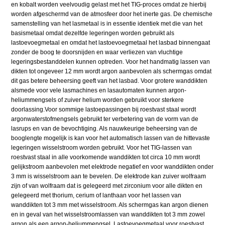
en kobalt worden veelvoudig gelast met het TIG-proces omdat ze hierbij
worden afgeschermd van de atmosfeer door het inerte gas. De chemische
samenstelling van het lasmetaal is in essentie identiek met die van het
basismetaal omdat dezelfde legeringen worden gebruikt als
lastoevoegmetaal en omdat het lastoevoegmetaal het lasbad binnengaat
zonder de boog te doorsnijden en waar verliezen van vluchtige
legeringsbestanddelen kunnen optreden. Voor het handmatig lassen van
dikten tot ongeveer 12 mm wordt argon aanbevolen als schermgas omdat
dit gas betere beheersing geeft van het lasbad. Voor grotere wanddikten
alsmede voor vele lasmachines en lasautomaten kunnen argon-
heliummengsels of zuiver helium worden gebruikt voor sterkere
doorlassing.Voor sommige lastoepassingen bij roestvast staal wordt
argonwaterstofmengsels gebruikt ter verbetering van de vorm van de
lasrups en van de bevochtiging. Als nauwkeurige beheersing van de
booglengte mogelijk is kan voor het automatisch lassen van de hittevaste
legeringen wisselstroom worden gebruikt. Voor het TIG-lassen van
roestvast staal in alle voorkomende wanddikten tot circa 10 mm wordt
gelijkstroom aanbevolen met elektrode negatief en voor wanddikten onder
3 mm is wisselstroom aan te bevelen. De elektrode kan zuiver wolfraam
zijn of van wolfraam dat is gelegeerd met zirconium voor alle dikten en
gelegeerd met thorium, cerium of lanthaan voor het lassen van
wanddikten tot 3 mm met wisselstroom. Als schermgas kan argon dienen
en in geval van het wisselstroomlassen van wanddikten tot 3 mm zowel
argon als een argon-heliummengsel. Lastoevoegmetaal voor roestvast