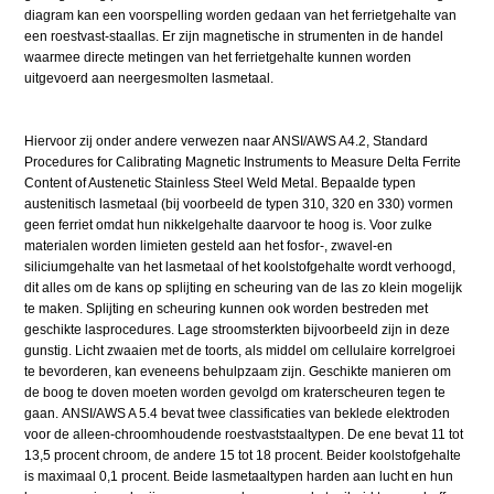
diagram kan een voorspelling worden gedaan van het ferrietgehalte van
een roestvast-staallas. Er zijn magnetische in strumenten in de handel
waarmee directe metingen van het ferrietgehalte kunnen worden
uitgevoerd aan neergesmolten lasmetaal.
Hiervoor zij onder andere verwezen naar ANSI/AWS A4.2, Standard
Procedures for Calibrating Magnetic Instruments to Measure Delta Ferrite
Content of Austenetic Stainless Steel Weld Metal. Bepaalde typen
austenitisch lasmetaal (bij voorbeeld de typen 310, 320 en 330) vormen
geen ferriet omdat hun nikkelgehalte daarvoor te hoog is. Voor zulke
materialen worden limieten gesteld aan het fosfor-, zwavel-en
siliciumgehalte van het lasmetaal of het koolstofgehalte wordt verhoogd,
dit alles om de kans op splijting en scheuring van de las zo klein mogelijk
te maken. Splijting en scheuring kunnen ook worden bestreden met
geschikte lasprocedures. Lage stroomsterkten bijvoorbeeld zijn in deze
gunstig. Licht zwaaien met de toorts, als middel om cellulaire korrelgroei
te bevorderen, kan eveneens behulpzaam zijn. Geschikte manieren om
de boog te doven moeten worden gevolgd om kraterscheuren tegen te
gaan. ANSI/AWS A 5.4 bevat twee classificaties van beklede elektroden
voor de alleen-chroomhoudende roestvaststaaltypen. De ene bevat 11 tot
13,5 procent chroom, de andere 15 tot 18 procent. Beider koolstofgehalte
is maximaal 0,1 procent. Beide lasmetaaltypen harden aan lucht en hun