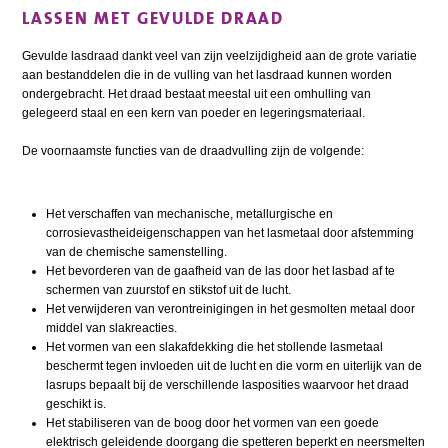
LASSEN MET GEVULDE DRAAD
Gevulde lasdraad dankt veel van zijn veelzijdigheid aan de grote variatie
aan bestanddelen die in de vulling van het lasdraad kunnen worden
ondergebracht. Het draad bestaat meestal uit een omhulling van
gelegeerd staal en een kern van poeder en legeringsmateriaal.
De voornaamste functies van de draadvulling zijn de volgende:
Het verschaffen van mechanische, metallurgische en
corrosievastheideigenschappen van het lasmetaal door afstemming
van de chemische samenstelling.
Het bevorderen van de gaafheid van de las door het lasbad af te
schermen van zuurstof en stikstof uit de lucht.
Het verwijderen van verontreinigingen in het gesmolten metaal door
middel van slakreacties.
Het vormen van een slakafdekking die het stollende lasmetaal
beschermt tegen invloeden uit de lucht en die vorm en uiterlijk van de
lasrups bepaalt bij de verschillende lasposities waarvoor het draad
geschikt is.
Het stabiliseren van de boog door het vormen van een goede
elektrisch geleidende doorgang die spetteren beperkt en neersmelten