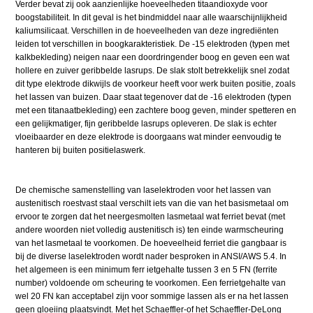
Verder bevat zij ook aanzienlijke hoeveelheden titaandioxyde voor
boogstabiliteit. In dit geval is het bindmiddel naar alle waarschijnlijkheid
kaliumsilicaat. Verschillen in de hoeveelheden van deze ingrediënten
leiden tot verschillen in boogkarakteristiek. De -15 elektroden (typen met
kalkbekleding) neigen naar een doordringender boog en geven een wat
hollere en zuiver geribbelde lasrups. De slak stolt betrekkelijk snel zodat
dit type elektrode dikwijls de voorkeur heeft voor werk buiten positie, zoals
het lassen van buizen. Daar staat tegenover dat de -16 elektroden (typen
met een titanaatbekleding) een zachtere boog geven, minder spetteren en
een gelijkmatiger, fijn geribbelde lasrups opleveren. De slak is echter
vloeibaarder en deze elektrode is doorgaans wat minder eenvoudig te
hanteren bij buiten positielaswerk.
De chemische samenstelling van laselektroden voor het lassen van
austenitisch roestvast staal verschilt iets van die van het basismetaal om
ervoor te zorgen dat het neergesmolten lasmetaal wat ferriet bevat (met
andere woorden niet volledig austenitisch is) ten einde warmscheuring
van het lasmetaal te voorkomen. De hoeveelheid ferriet die gangbaar is
bij de diverse laselektroden wordt nader besproken in ANSI/AWS 5.4. In
het algemeen is een minimum ferr ietgehalte tussen 3 en 5 FN (ferrite
number) voldoende om scheuring te voorkomen. Een ferrietgehalte van
wel 20 FN kan acceptabel zijn voor sommige lassen als er na het lassen
geen gloeiing plaatsvindt. Met het Schaeffler-of het Schaeffler-DeLong