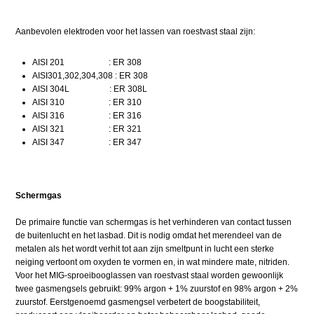
Aanbevolen elektroden voor het lassen van roestvast staal zijn:
AISI 201 : ER 308
AISI301,302,304,308 : ER 308
AISI 304L : ER 308L
AISI 310 : ER 310
AISI 316 : ER 316
AISI 321 : ER 321
AISI 347 : ER 347
Schermgas
De primaire functie van schermgas is het verhinderen van contact tussen
de buitenlucht en het lasbad. Dit is nodig omdat het merendeel van de
metalen als het wordt verhit tot aan zijn smeltpunt in lucht een sterke
neiging vertoont om oxyden te vormen en, in wat mindere mate, nitriden.
Voor het MIG-sproeibooglassen van roestvast staal worden gewoonlijk
twee gasmengsels gebruikt: 99% argon + 1% zuurstof en 98% argon + 2%
zuurstof. Eerstgenoemd gasmengsel verbetert de boogstabiliteit,