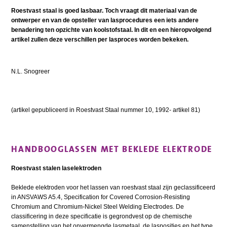
Roestvast staal is goed lasbaar. Toch vraagt dit materiaal van de
ontwerper en van de opsteller van lasprocedures een iets andere
benadering ten opzichte van koolstofstaal. In dit en een hieropvolgend
artikel zullen deze verschillen per lasproces worden bekeken.
N.L. Snogreer
(artikel gepubliceerd in Roestvast Staal nummer 10, 1992- artikel 81)
HANDBOOGLASSEN MET BEKLEDE ELEKTRODE
Roestvast stalen laselektroden
Beklede elektroden voor het lassen van roestvast staal zijn geclassificeerd
in ANSVAWS A5.4, Specification for Covered Corrosion-Resisting
Chromium and Chromium-Nickel Steel Welding Electrodes. De
classificering in deze specificatie is gegrondvest op de chemische
samenstelling van het onvermengde lasmetaal, de lasposities en het type