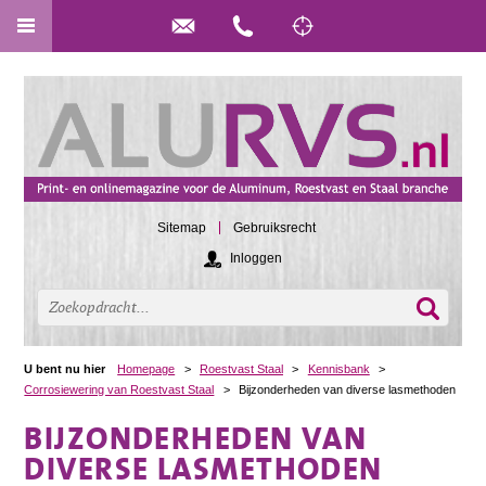
Sitemap
Gebruiksrecht
Inloggen
U bent nu hier
Homepage
>
Roestvast Staal
>
Kennisbank
>
Corrosiewering van Roestvast Staal
>
Bijzonderheden van diverse lasmethoden
BIJZONDERHEDEN VAN
DIVERSE LASMETHODEN