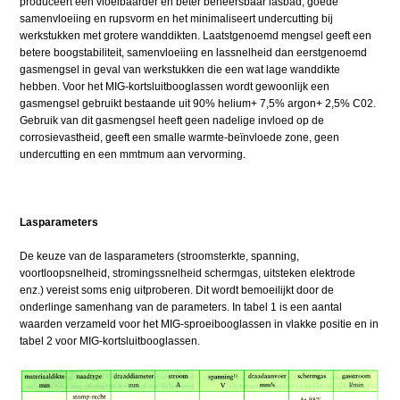
produceert een vloeibaarder en beter beheersbaar lasbad, goede
samenvloeiing en rupsvorm en het minimaliseert undercutting bij
werkstukken met grotere wanddikten. Laatstgenoemd mengsel geeft een
betere boogstabiliteit, samenvloeiing en lassnelheid dan eerstgenoemd
gasmengsel in geval van werkstukken die een wat lage wanddikte
hebben. Voor het MIG-kortsluitbooglassen wordt gewoonlijk een
gasmengsel gebruikt bestaande uit 90% helium+ 7,5% argon+ 2,5% C02.
Gebruik van dit gasmengsel heeft geen nadelige invloed op de
corrosievastheid, geeft een smalle warmte-beïnvloede zone, geen
undercutting en een mmtmum aan vervorming.
Lasparameters
De keuze van de lasparameters (stroomsterkte, spanning,
voortloopsnelheid, stromingssnelheid schermgas, uitsteken elektrode
enz.) vereist soms enig uitproberen. Dit wordt bemoeilijkt door de
onderlinge samenhang van de parameters. In tabel 1 is een aantal
waarden verzameld voor het MIG-sproeibooglassen in vlakke positie en in
tabel 2 voor MIG-kortsluitbooglassen.