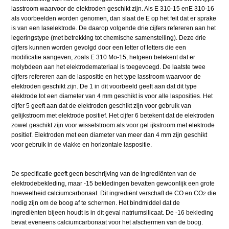
lasstroom waarvoor de elektroden geschikt zijn. Als E 310-15 enE 310-16
als voorbeelden worden genomen, dan slaat de E op het feit dat er sprake
is van een laselektrode. De daarop volgende drie cijfers refereren aan het
legeringstype (met betrekking tot chemische samenstelling). Deze drie
cijfers kunnen worden gevolgd door een letter of letters die een
modificatie aangeven, zoals E 310 Mo-15, hetgeen betekent dat er
molybdeen aan het elektrodemateriaal is toegevoegd. De laatste twee
cijfers refereren aan de laspositie en het type lasstroom waarvoor de
elektroden geschikt zijn. De 1 in dit voorbeeld geeft aan dat dit type
elektrode tot een diameter van 4 mm geschikt is voor alle lasposities. Het
cijfer 5 geeft aan dat de elektroden geschikt zijn voor gebruik van
gelijkstroom met elektrode positief. Het cijfer 6 betekent dat de elektroden
zowel geschikt zijn voor wisselstroom als voor gel ijkstroom met elektrode
positief. Elektroden met een diameter van meer dan 4 mm zijn geschikt
voor gebruik in de vlakke en horizontale laspositie.
De specificatie geeft geen beschrijving van de ingrediënten van de
elektrodebekleding, maar -15 bekledingen bevatten gewoonlijk een grote
hoeveelheid calciumcarbonaat. Dit ingrediënt verschaft de CO en CO
die
2
nodig zijn om de boog af te schermen. Het bindmiddel dat de
ingrediënten bijeen houdt is in dit geval natriumsilicaat. De -16 bekleding
bevat eveneens calciumcarbonaat voor het afschermen van de boog.