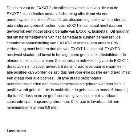
De eisen voor de EXXXT-3 classificaties verschillen van die van de
EXXXT-1 classificaties omdat afscherming uitsluitend via een
poedersysteem niet zo effectief is als afscherming met zowel poeder als
uitwendig aangebracht schermgas. EXXXT-3 lasmetaal heeft daarom
gewoonlijk een hoger stikstofgehalte van EXXXT-1 lasmetaal. Dit houdt in
dat om het ferrietgehalte van het lasmetaal te kunnen beheersen, de
chemische samenstelling van EXXXT-3 lasmetaal een andere Cr/Ni-
verhouding moet hebben dan die van EXXXT-1 lasmetaal. EXXXT-3
roestvast-staaldraad bevat in het algemeen geen sterk stikstofbindende
elementen zoals aluminium. De technische ontwikkeling van de EXXXT-1
draadtypen is nu zover gevorderd dat er draad leverbaar is waarmee in
alle posities kan worden gelast (dus niet voor elke positie een draad, maar
een draad voor alle posities). Dit type draad bezit hogere
neersmeltsnelheden dan massief roestvast-staqldraad wanneer het uit
positie wordt gebruikt. Het is makkelijker in gebruik dan massief draad bij
dip-transferlassen en ze geeft constant gave lassen met standaard
constante-spanningsenergiebronnen. Dit draad is leverbaar tot een
minimumdiameter van 0,9 mm.
Lasstroom