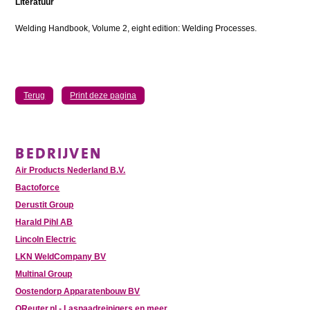
Literatuur
Welding Handbook, Volume 2, eight edition: Welding Processes.
Terug
Print deze pagina
BEDRIJVEN
Air Products Nederland B.V.
Bactoforce
Derustit Group
Harald Pihl AB
Lincoln Electric
LKN WeldCompany BV
Multinal Group
Oostendorp Apparatenbouw BV
OReuter.nl - Lasnaadreinigers en meer