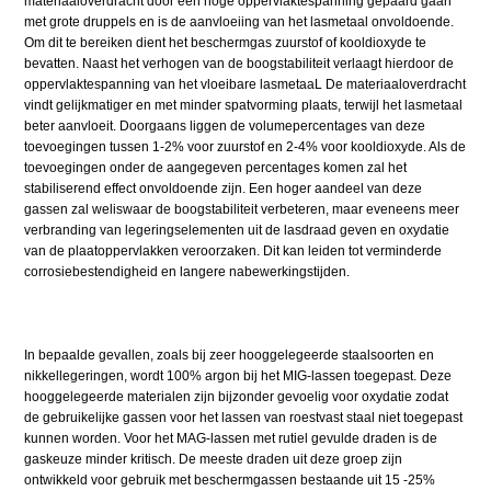
materiaaloverdracht door een hoge oppervlaktespanning gepaard gaan
met grote druppels en is de aanvloeiing van het lasmetaal onvoldoende.
Om dit te bereiken dient het beschermgas zuurstof of kooldioxyde te
bevatten. Naast het verhogen van de boogstabiliteit verlaagt hierdoor de
oppervlaktespanning van het vloeibare lasmetaaL De materiaaloverdracht
vindt gelijkmatiger en met minder spatvorming plaats, terwijl het lasmetaal
beter aanvloeit. Doorgaans liggen de volumepercentages van deze
toevoegingen tussen 1-2% voor zuurstof en 2-4% voor kooldioxyde. Als de
toevoegingen onder de aangegeven percentages komen zal het
stabiliserend effect onvoldoende zijn. Een hoger aandeel van deze
gassen zal weliswaar de boogstabiliteit verbeteren, maar eveneens meer
verbranding van legeringselementen uit de lasdraad geven en oxydatie
van de plaatoppervlakken veroorzaken. Dit kan leiden tot verminderde
corrosiebestendigheid en langere nabewerkingstijden.
In bepaalde gevallen, zoals bij zeer hooggelegeerde staalsoorten en
nikkellegeringen, wordt 100% argon bij het MIG-lassen toegepast. Deze
hooggelegeerde materialen zijn bijzonder gevoelig voor oxydatie zodat
de gebruikelijke gassen voor het lassen van roestvast staal niet toegepast
kunnen worden. Voor het MAG-lassen met rutiel gevulde draden is de
gaskeuze minder kritisch. De meeste draden uit deze groep zijn
ontwikkeld voor gebruik met beschermgassen bestaande uit 15 -25%