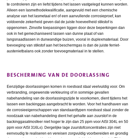
te controleren zijn en liefst tijdens het lassen vastgelegd kunnen worden.
Alleen een lasmethodekwalificatie, aangevuld met een chemische
analyse van het lasmetaal en! of een aanvullende corrosieproef, kan
voldoende zekerheid geven dat de juiste hoeveelheid stikstof is
opgenomen. Zinvolle toepassingen liggen door deze beperkingen dan
ook in het gemechaniseerd lassen van dunne plaat of van
langsnaadlassen in dunwandige buizen, vooral in duplexmateriaal. Door
toevoeging van stikstof aan het beschermgas is dan de juiste ferriet-
austenietbalans ook zonder toevoegmateriaal in te stellen.
BESCHERMING VAN DE DOORLASSING
Eenzijdige doorlassingen komen in roestvast staal veelvuldig voor. Om
verbranding, ongewenste verkleuring of in sommige gevallen
nabehandeling van de doorlassingszijde te voorkomen, dient tijdens het
lassen een backinggas aangebracht te worden. Voor het handhaven van
de corrosieeigenschappen van standaardtypen roestvast staal zonder de
noodzaak van nabehandeling dient het gehalte aan zuurstof in de
backinggasatmosfeer niet hoger te zijn dan 25 ppm voor AISI 304L en 50
ppm voor AISI 316L
). Dergelijke lage zuurstofconcentraties zijn niet
6
eenvoudig te realiseren en vereisen zorgvuldig voorbereiden en grondig