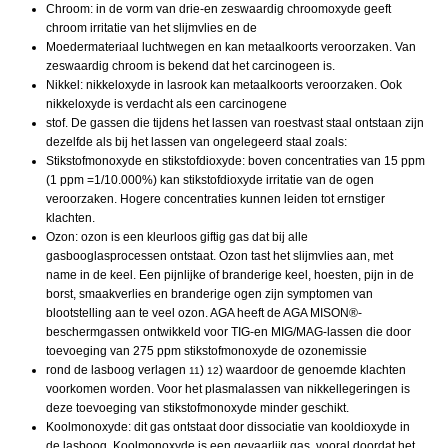
Chroom: in de vorm van drie-en zeswaardig chroomoxyde geeft
chroom irritatie van het slijmvlies en de
Moedermateriaal luchtwegen en kan metaalkoorts veroorzaken. Van
zeswaardig chroom is bekend dat het carcinogeen is.
Nikkel: nikkeloxyde in lasrook kan metaalkoorts veroorzaken. Ook
nikkeloxyde is verdacht als een carcinogene
stof. De gassen die tijdens het lassen van roestvast staal ontstaan zijn
dezelfde als bij het lassen van ongelegeerd staal zoals:
Stikstofmonoxyde en stikstofdioxyde: boven concentraties van 15 ppm
(1 ppm =1/10.000%) kan stikstofdioxyde irritatie van de ogen
veroorzaken. Hogere concentraties kunnen leiden tot ernstiger
klachten.
Ozon: ozon is een kleurloos giftig gas dat bij alle
gasbooglasprocessen ontstaat. Ozon tast het slijmvlies aan, met
name in de keel. Een pijnlijke of branderige keel, hoesten, pijn in de
borst, smaakverlies en branderige ogen zijn symptomen van
blootstelling aan te veel ozon. AGA heeft de AGA MISON®-
beschermgassen ontwikkeld voor TIG-en MIG/MAG-lassen die door
toevoeging van 275 ppm stikstofmonoxyde de ozonemissie
rond de lasboog verlagen
)
) waardoor de genoemde klachten
11
12
voorkomen worden. Voor het plasmalassen van nikkellegeringen is
deze toevoeging van stikstofmonoxyde minder geschikt.
Koolmonoxyde: dit gas ontstaat door dissociatie van kooldioxyde in
de lasboog. Koolmonoxyde is een gevaarlijk gas, vooral doordat het