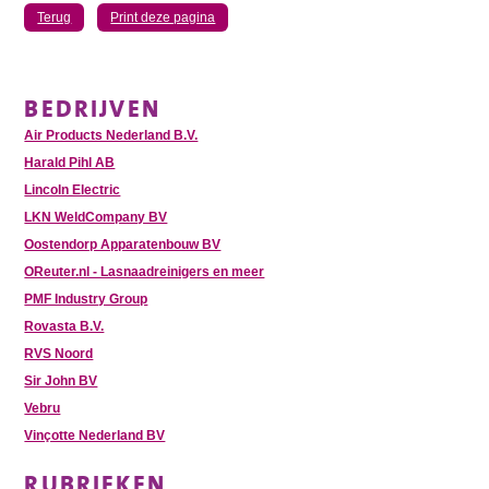
Terug
Print deze pagina
BEDRIJVEN
Air Products Nederland B.V.
Harald Pihl AB
Lincoln Electric
LKN WeldCompany BV
Oostendorp Apparatenbouw BV
OReuter.nl - Lasnaadreinigers en meer
PMF Industry Group
Rovasta B.V.
RVS Noord
Sir John BV
Vebru
Vinçotte Nederland BV
RUBRIEKEN