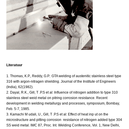
Literatuur
1. Thomas, K.P., Reddy, G.P.: GTA welding of austenitic stainless steel type
316 with argon-nitragen shielding. Journal of the Institute of Engineers
(India), 62(1982).
2. Dayal, R.K., Gill, T .P.S et al: Influence of nitrogen addition to type 310
stainless steel weid metal on pitring corrosion resistance. Recent
development in welding metallurgy and processes, symposium, Bombay,
Feb. 5-7, 1985.
3. Kamachi M udali, U., Gill, T .P.S et al: Effect of heat inp ut on the
microstructure and pitting corrosion resistance of nitrogen added type 304
SS weid metal. IWC 87, Proc. Int. Welding Conference, Vol. 1, New Delhi,