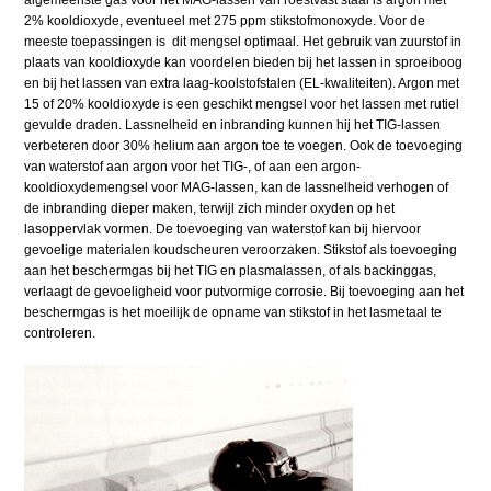
algemeenste gas voor het MAG-lassen van roestvast staal is argon met
2% kooldioxyde, eventueel met 275 ppm stikstofmonoxyde. Voor de
meeste toepassingen is dit mengsel optimaal. Het gebruik van zuurstof in
plaats van kooldioxyde kan voordelen bieden bij het lassen in sproeiboog
en bij het lassen van extra laag-koolstofstalen (EL-kwaliteiten). Argon met
15 of 20% kooldioxyde is een geschikt mengsel voor het lassen met rutiel
gevulde draden. Lassnelheid en inbranding kunnen hij het TIG-lassen
verbeteren door 30% helium aan argon toe te voegen. Ook de toevoeging
van waterstof aan argon voor het TIG-, of aan een argon-
kooldioxydemengsel voor MAG-lassen, kan de lassnelheid verhogen of
de inbranding dieper maken, terwijl zich minder oxyden op het
lasoppervlak vormen. De toevoeging van waterstof kan bij hiervoor
gevoelige materialen koudscheuren veroorzaken. Stikstof als toevoeging
aan het beschermgas bij het TIG en plasmalassen, of als backinggas,
verlaagt de gevoeligheid voor putvormige corrosie. Bij toevoeging aan het
beschermgas is het moeilijk de opname van stikstof in het lasmetaal te
controleren.