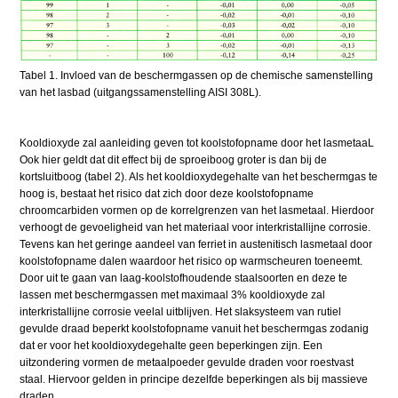
Tabel 1. Invloed van de beschermgassen op de chemische samenstelling
van het lasbad (uitgangssamenstelling AISI 308L).
Kooldioxyde zal aanleiding geven tot koolstofopname door het lasmetaaL
Ook hier geldt dat dit effect bij de sproeiboog groter is dan bij de
kortsluitboog (tabel 2). Als het kooldioxydegehalte van het beschermgas te
hoog is, bestaat het risico dat zich door deze koolstofopname
chroomcarbiden vormen op de korrelgrenzen van het lasmetaal. Hierdoor
verhoogt de gevoeligheid van het materiaal voor interkristallijne corrosie.
Tevens kan het geringe aandeel van ferriet in austenitisch lasmetaal door
koolstofopname dalen waardoor het risico op warmscheuren toeneemt.
Door uit te gaan van laag-koolstofhoudende staalsoorten en deze te
lassen met beschermgassen met maximaal 3% kooldioxyde zal
interkristallijne corrosie veelal uitblijven. Het slaksysteem van rutiel
gevulde draad beperkt koolstofopname vanuit het beschermgas zodanig
dat er voor het kooldioxydegehalte geen beperkingen zijn. Een
uitzondering vormen de metaalpoeder gevulde draden voor roestvast
staal. Hiervoor gelden in principe dezelfde beperkingen als bij massieve
draden.