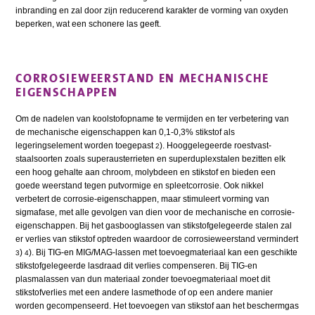
inbranding en zal door zijn reducerend karakter de vorming van oxyden
beperken, wat een schonere las geeft.
CORROSIEWEERSTAND EN MECHANISCHE
EIGENSCHAPPEN
Om de nadelen van koolstofopname te vermijden en ter verbetering van
de mechanische eigenschappen kan 0,1-0,3% stikstof als
legeringselement worden toegepast
). Hooggelegeerde roestvast-
2
staalsoorten zoals superausterrieten en superduplexstalen bezitten elk
een hoog gehalte aan chroom, molybdeen en stikstof en bieden een
goede weerstand tegen putvormige en spleetcorrosie. Ook nikkel
verbetert de corrosie-eigenschappen, maar stimuleert vorming van
sigmafase, met alle gevolgen van dien voor de mechanische en corrosie-
eigenschappen. Bij het gasbooglassen van stikstofgelegeerde stalen zal
er verlies van stikstof optreden waardoor de corrosieweerstand vermindert
)
). Bij TIG-en MIG/MAG-lassen met toevoegmateriaal kan een geschikte
3
4
stikstofgelegeerde lasdraad dit verlies compenseren. Bij TIG-en
plasmalassen van dun materiaal zonder toevoegmateriaal moet dit
stikstofverlies met een andere lasmethode of op een andere manier
worden gecompenseerd. Het toevoegen van stikstof aan het beschermgas