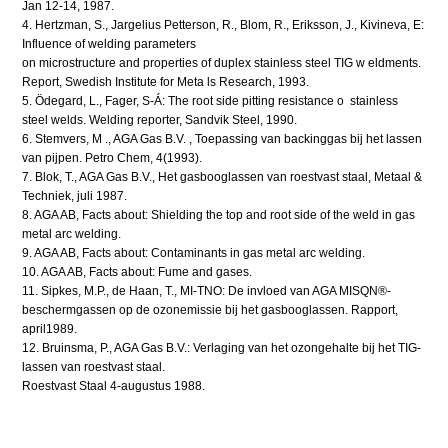
Jan 12-14, 1987.
4. Hertzman, S., Jargelius Petterson, R., Blom, R., Eriksson, J., Kivineva, E:
Influence of welding parameters
on microstructure and properties of duplex stainless steel TIG w eldments.
Report, Swedish Institute for Meta ls Research, 1993.
5. Ödegard, L., Fager, S-Á: The root side pitting resistance o stainless
steel welds. Welding reporter, Sandvik Steel, 1990.
6. Stemvers, M ., AGA Gas B.V. , Toepassing van backinggas bij het lassen
van pijpen. Petro Chem, 4(1993).
7. Blok, T., AGA Gas B.V., Het gasbooglassen van roestvast staal, Metaal &
Techniek, juli 1987.
8. AGA AB, Facts about: Shielding the top and root side of the weld in gas
metal arc welding.
9. AGA AB, Facts about: Contaminants in gas metal arc welding.
10. AGA AB, Facts about: Fume and gases.
11. Sipkes, M.P., de Haan, T., MI-TNO: De invloed van AGA MISQN®-
beschermgassen op de ozonemissie bij het gasbooglassen. Rapport,
april1989.
12. Bruinsma, P., AGA Gas B.V.: Verlaging van het ozongehalte bij het TIG-
lassen van roestvast staal.
Roestvast Staal 4-augustus 1988.