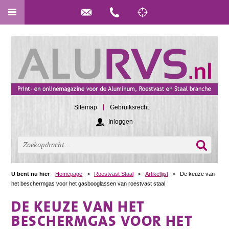
Sitemap
Gebruiksrecht
Inloggen
U bent nu hier
Homepage
>
Roestvast Staal
>
Artikellijst
>
De keuze van
het beschermgas voor het gasbooglassen van roestvast staal
DE KEUZE VAN HET
BESCHERMGAS VOOR HET