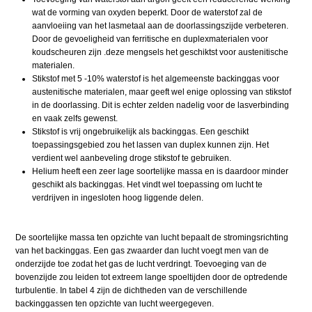
wat de vorming van oxyden beperkt. Door de waterstof zal de
aanvloeiing van het lasmetaal aan de doorlassingszijde verbeteren.
Door de gevoeligheid van ferritische en duplexmaterialen voor
koudscheuren zijn .deze mengsels het geschiktst voor austenitische
materialen.
Stikstof met 5 -10% waterstof is het algemeenste backinggas voor
austenitische materialen, maar geeft wel enige oplossing van stikstof
in de doorlassing. Dit is echter zelden nadelig voor de lasverbinding
en vaak zelfs gewenst.
Stikstof is vrij ongebruikelijk als backinggas. Een geschikt
toepassingsgebied zou het lassen van duplex kunnen zijn. Het
verdient wel aanbeveling droge stikstof te gebruiken.
Helium heeft een zeer lage soortelijke massa en is daardoor minder
geschikt als backinggas. Het vindt wel toepassing om lucht te
verdrijven in ingesloten hoog liggende delen.
De soortelijke massa ten opzichte van lucht bepaalt de stromingsrichting
van het backinggas. Een gas zwaarder dan lucht voegt men van de
onderzijde toe zodat het gas de lucht verdringt. Toevoeging van de
bovenzijde zou leiden tot extreem lange spoeltijden door de optredende
turbulentie. In tabel 4 zijn de dichtheden van de verschillende
backinggassen ten opzichte van lucht weergegeven.