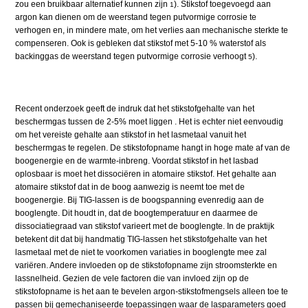
zou een bruikbaar alternatief kunnen zijn
). Stikstof toegevoegd aan
1
argon kan dienen om de weerstand tegen putvormige corrosie te
verhogen en, in mindere mate, om het verlies aan mechanische sterkte te
compenseren. Ook is gebleken dat stikstof met 5-10 % waterstof als
backinggas de weerstand tegen putvormige corrosie verhoogt
).
5
Recent onderzoek geeft de indruk dat het stikstofgehalte van het
beschermgas tussen de 2-5% moet liggen . Het is echter niet eenvoudig
om het vereiste gehalte aan stikstof in het lasmetaal vanuit het
beschermgas te regelen. De stikstofopname hangt in hoge mate af van de
boogenergie en de warmte-inbreng. Voordat stikstof in het lasbad
oplosbaar is moet het dissociëren in atomaire stikstof. Het gehalte aan
atomaire stikstof dat in de boog aanwezig is neemt toe met de
boogenergie. Bij TIG-lassen is de boogspanning evenredig aan de
booglengte. Dit houdt in, dat de boogtemperatuur en daarmee de
dissociatiegraad van stikstof varieert met de booglengte. In de praktijk
betekent dit dat bij handmatig TIG-lassen het stikstofgehalte van het
lasmetaal met de niet te voorkomen variaties in booglengte mee zal
variëren. Andere invloeden op de stikstofopname zijn stroomsterkte en
lassnelheid. Gezien de vele factoren die van invloed zijn op de
stikstofopname is het aan te bevelen argon-stikstofmengsels alleen toe te
passen bij gemechaniseerde toepassingen waar de lasparameters goed