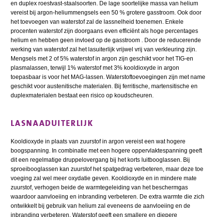
en duplex roestvast-staalsoorten. De lage soortelijke massa van helium
vereist bij argon-heliummengsels een 50 % grotere gasstroom. Ook door
het toevoegen van waterstof zal de lassnelheid toenemen. Enkele
procenten waterstof zijn doorgaans even efficiënt als hoge percentages
helium en hebben geen invloed op de gasstroom . Door de reducerende
werking van waterstof zal het lasuiterlijk vrijwel vrij van verkleuring zijn.
Mengsels met 2 of 5% waterstof in argon zijn geschikt voor het TIG-en
plasmalassen, terwijl 1% waterstof met 3% kooldioxyde in argon
toepasbaar is voor het MAG-lassen. Waterstoftoevoegingen zijn met name
geschikt voor austenitische materialen. Bij ferritische, martensitische en
duplexmaterialen bestaat een risico op koudscheuren.
LASNAADUITERLIJK
Kooldioxyde in plaats van zuurstof in argon vereist een wat hogere
boogspanning. In combinatie met een hogere oppervlaktespanning geeft
dit een regelmatige druppelovergang bij het korts luitbooglassen. Bij
sproeibooglassen kan zuurstof het spatgedrag verbeteren, maar deze toe
voeging zal wel meer oxydatie geven. Kooldioxyde en in mindere mate
zuurstof, verhogen beide de warmtegeleiding van het beschermgas
waardoor aanvloeiing en inbranding verbeteren. De extra warmte die zich
ontwikkelt bij gebruik van helium zal eveneens de aanvloeiing en de
inbranding verbeteren. Waterstof geeft een smallere en diepere